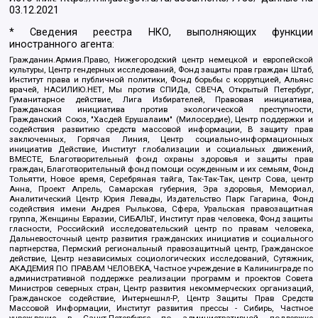
03.12.2021
* Сведения реестра НКО, выполняющих функции
иностранного агента:
Гражданин.Армия.Право, Нижегородский центр немецкой и европейской
культуры, Центр гендерных исследований, Фонд защиты прав граждан Штаб,
Институт права и публичной политики, Фонд борьбы с коррупцией, Альянс
врачей, НАСИЛИЮ.НЕТ, Мы против СПИДа, СВЕЧА, Открытый Петербург,
Гуманитарное действие, Лига Избирателей, Правовая инициатива,
Гражданская инициатива против экологической преступности,
Гражданский Союз, "Хасдей Ерушалаим" (Милосердие), Центр поддержки и
содействия развитию средств массовой информации, В защиту прав
заключенных, Горячая Линия, Центр социально-информационных
инициатив Действие, Институт глобализации и социальных движений,
ВМЕСТЕ, Благотворительный фонд охраны здоровья и защиты прав
граждан, Благотворительный фонд помощи осужденным и их семьям, Фонд
Тольятти, Новое время, Серебряная тайга, Так-Так-Так, центр Сова, центр
Анна, Проект Апрель, Самарская губерния, Эра здоровья, Мемориал,
Аналитический Центр Юрия Левады, Издательство Парк Гагарина, Фонд
содействия имени Андрея Рылькова, Сфера, Уральская правозащитная
группа, Женщины Евразии, СИБАЛЬТ, Институт прав человека, Фонд защиты
гласности, Российский исследовательский центр по правам человека,
Дальневосточный центр развития гражданских инициатив и социального
партнерства, Пермский региональный правозащитный центр, Гражданское
действие, Центр независимых социологических исследований, Сутяжник,
АКАДЕМИЯ ПО ПРАВАМ ЧЕЛОВЕКА, Частное учреждение в Калининграде по
административной поддержке реализации программ и проектов Совета
Министров северных стран, Центр развития некоммерческих организаций,
Гражданское содействие, Интернешнл-Р, Центр Защиты Прав Средств
Массовой Информации, Институт развития прессы - Сибирь, Частное