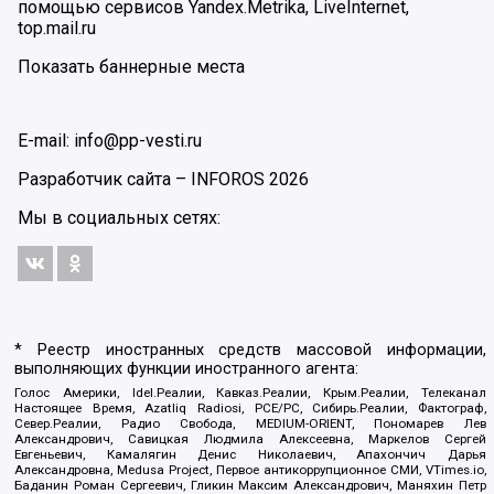
помощью сервисов Yandex.Metrika, LiveInternet,
top.mail.ru
Показать баннерные места
E-mail: info@pp-vesti.ru
Разработчик сайта –
INFOROS
2026
Мы в социальных сетях:
* Реестр иностранных средств массовой информации,
выполняющих функции иностранного агента:
Голос Америки, Idel.Реалии, Кавказ.Реалии, Крым.Реалии, Телеканал
Настоящее Время, Azatliq Radiosi, PCE/PC, Сибирь.Реалии, Фактограф,
Север.Реалии, Радио Свобода, MEDIUM-ORIENT, Пономарев Лев
Александрович, Савицкая Людмила Алексеевна, Маркелов Сергей
Евгеньевич, Камалягин Денис Николаевич, Апахончич Дарья
Александровна, Medusa Project, Первое антикоррупционное СМИ, VTimes.io,
Баданин Роман Сергеевич, Гликин Максим Александрович, Маняхин Петр