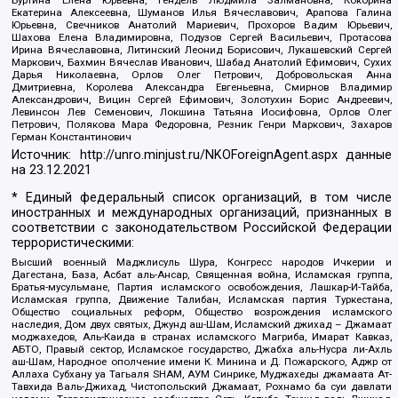
Буртина Елена Юрьевна, Гендель Людмила Залмановна, Кокорина
Екатерина Алексеевна, Шуманов Илья Вячеславович, Арапова Галина
Юрьевна, Свечников Анатолий Мариевич, Прохоров Вадим Юрьевич,
Шахова Елена Владимировна, Подузов Сергей Васильевич, Протасова
Ирина Вячеславовна, Литинский Леонид Борисович, Лукашевский Сергей
Маркович, Бахмин Вячеслав Иванович, Шабад Анатолий Ефимович, Сухих
Дарья Николаевна, Орлов Олег Петрович, Добровольская Анна
Дмитриевна, Королева Александра Евгеньевна, Смирнов Владимир
Александрович, Вицин Сергей Ефимович, Золотухин Борис Андреевич,
Левинсон Лев Семенович, Локшина Татьяна Иосифовна, Орлов Олег
Петрович, Полякова Мара Федоровна, Резник Генри Маркович, Захаров
Герман Константинович
Источник:
http://unro.minjust.ru/NKOForeignAgent.aspx
данные
на
23.12.2021
* Единый федеральный список организаций, в том числе
иностранных и международных организаций, признанных в
соответствии с законодательством Российской Федерации
террористическими:
Высший военный Маджлисуль Шура, Конгресс народов Ичкерии и
Дагестана, База, Асбат аль-Ансар, Священная война, Исламская группа,
Братья-мусульмане, Партия исламского освобождения, Лашкар-И-Тайба,
Исламская группа, Движение Талибан, Исламская партия Туркестана,
Общество социальных реформ, Общество возрождения исламского
наследия, Дом двух святых, Джунд аш-Шам, Исламский джихад – Джамаат
моджахедов, Аль-Каида в странах исламского Магриба, Имарат Кавказ,
АБТО, Правый сектор, Исламское государство, Джабха аль-Нусра ли-Ахль
аш-Шам, Народное ополчение имени К. Минина и Д. Пожарского, Аджр от
Аллаха Субхану уа Тагьаля SHAM, АУМ Синрике, Муджахеды джамаата Ат-
Тавхида Валь-Джихад, Чистопольский Джамаат, Рохнамо ба суи давлати