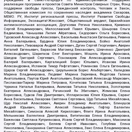
учреждение в Санкт-Петербурге по административной поддержке
реализации программ и проектов Совета Министров Северных Стран, Фонд
поддержки свободы прессы, Гражданский контроль, Человек и Закон,
Общественная комиссия по сохранению наследия академика Сахарова,
МЕМО. РУ, Институт региональной прессы, Институт Развития Свободы
Информации, Экозащита!-Женсовет, Общественный вердикт, Евразийская
антимонопольная ассоциация, Дзугкоева Регина Николаевна, Кривенко
Сергей Владимирович, Милославский Павел Юрьевич, Шнырова Ольга
Вадимовна, Чанышева Лилия Айратовна, Сидорович Ольга Борисовна,
Туровский Александр Алексеевич, Васильева Анастасия Евгеньевна, Ривина
Анна Валерьевна, Бурдина Юлия Владимировна, Бойко Анатолий
Николаевич, Пивоваров Андрей Сергеевич, Дугин Сергей Георгиевич, Аверин
Виталий Евгеньевич, Барахоев Магомед Бекханович, Шевченко Дмитрий
Александрович, Шарипков Олег Викторович, Мошель Ирина Ароновна,
Шведов Григорий Сергеевич, Пономарев Лев Александрович, Созаев
Валерий Валерьевич, Каргалицкий Борис Юльевич, Исакова Ирина
Александровна, Исламов Тимур Рифгатович, Романова Ольга Евгеньевна,
Щаров Сергей Алексадрович, Цирульников Борис Альбертович, Халидова
Марина Владимировна, Людевиг Марина Зариевна, Федотова Галина
Анатольевна, Паутов Юрий Анатольевич, Верховский Александр Маркович,
Пислакова-Паркер Марина Петровна, Кочеткова Татьяна Владимировна,
Чуркина Наталья Валерьевна, Акимова Татьяна Николаевна, Золотарева
Екатерина Александровна, Рачинский Ян Збигневич, Жемкова Елена
Борисовна, Гудков Лев Дмитриевич, Илларионова Юлия Юрьевна, Саранг
Анна Васильевна, Захарова Светлана Сергеевна, Щур Татьяна Михайловна,
Щур Николай Алексеевич, Аверин Владимир Анатольевич, Блинушов
Андрей Юрьевич, Мосин Алексей Геннадьевич, Гефтер Валентин
Михайлович, Симонов Алексей Кириллович, Флиге Ирина Анатольевна,
Мельникова Валентина Дмитриевна, Вититинова Елена Владимировна,
Баженова Светлана Куприяновна, Исаев Сергей Владимирович, Максимов
Сергей Владимирович, Беляев Сергей Иванович, Голубева Елена
Николаевна, Ганнушкина Светлана Алексеевна, Закс Елена Владимировна,