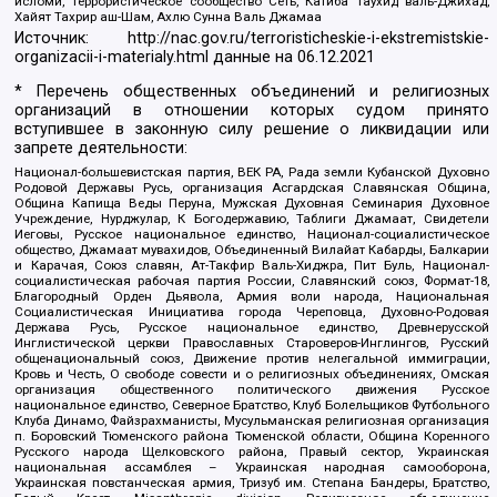
исломи, Террористическое сообщество Сеть, Катиба Таухид валь-Джихад,
Хайят Тахрир аш-Шам, Ахлю Сунна Валь Джамаа
Источник:
http://nac.gov.ru/terroristicheskie-i-ekstremistskie-
organizacii-i-materialy.html
данные на
06.12.2021
* Перечень общественных объединений и религиозных
организаций в отношении которых судом принято
вступившее в законную силу решение о ликвидации или
запрете деятельности:
Национал-большевистская партия, ВЕК РА, Рада земли Кубанской Духовно
Родовой Державы Русь, организация Асгардская Славянская Община,
Община Капища Веды Перуна, Мужская Духовная Семинария Духовное
Учреждение, Нурджулар, К Богодержавию, Таблиги Джамаат, Свидетели
Иеговы, Русское национальное единство, Национал-социалистическое
общество, Джамаат мувахидов, Объединенный Вилайат Кабарды, Балкарии
и Карачая, Союз славян, Ат-Такфир Валь-Хиджра, Пит Буль, Национал-
социалистическая рабочая партия России, Славянский союз, Формат-18,
Благородный Орден Дьявола, Армия воли народа, Национальная
Социалистическая Инициатива города Череповца, Духовно-Родовая
Держава Русь, Русское национальное единство, Древнерусской
Инглистической церкви Православных Староверов-Инглингов, Русский
общенациональный союз, Движение против нелегальной иммиграции,
Кровь и Честь, О свободе совести и о религиозных объединениях, Омская
организация общественного политического движения Русское
национальное единство, Северное Братство, Клуб Болельщиков Футбольного
Клуба Динамо, Файзрахманисты, Мусульманская религиозная организация
п. Боровский Тюменского района Тюменской области, Община Коренного
Русского народа Щелковского района, Правый сектор, Украинская
национальная ассамблея – Украинская народная самооборона,
Украинская повстанческая армия, Тризуб им. Степана Бандеры, Братство,