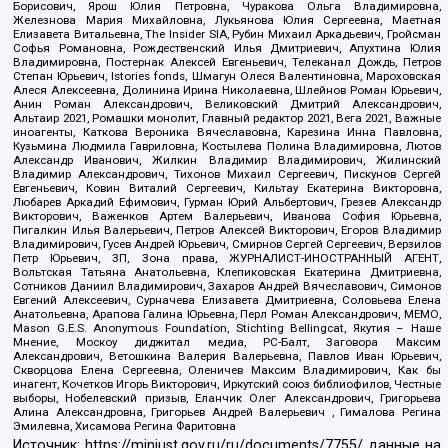
Борисович, Ярош Юлия Петровна, Чуракова Ольга Владимировна,
Железнова Мария Михайловна, Лукьянова Юлия Сергеевна, Маетная
Елизавета Витальевна, The Insider SIA, Рубин Михаил Аркадьевич, Гройсман
Софья Романовна, Рождественский Илья Дмитриевич, Апухтина Юлия
Владимировна, Постернак Алексей Евгеньевич, Телеканал Дождь, Петров
Степан Юрьевич, Istories fonds, Шмагун Олеся Валентиновна, Мароховская
Алеся Алексеевна, Долинина Ирина Николаевна, Шлейнов Роман Юрьевич,
Анин Роман Александрович, Великовский Дмитрий Александрович,
Альтаир 2021, Ромашки монолит, Главный редактор 2021, Вега 2021, Важные
иноагенты, Каткова Вероника Вячеславовна, Карезина Инна Павловна,
Кузьмина Людмила Гавриловна, Костылева Полина Владимировна, Лютов
Александр Иванович, Жилкин Владимир Владимирович, Жилинский
Владимир Александрович, Тихонов Михаил Сергеевич, Пискунов Сергей
Евгеньевич, Ковин Виталий Сергеевич, Кильтау Екатерина Викторовна,
Любарев Аркадий Ефимович, Гурман Юрий Альбертович, Грезев Александр
Викторович, Важенков Артем Валерьевич, Иванова София Юрьевна,
Пигалкин Илья Валерьевич, Петров Алексей Викторович, Егоров Владимир
Владимирович, Гусев Андрей Юрьевич, Смирнов Сергей Сергеевич, Верзилов
Петр Юрьевич, ЗП, Зона права, ЖУРНАЛИСТ-ИНОСТРАННЫЙ АГЕНТ,
Вольтская Татьяна Анатольевна, Клепиковская Екатерина Дмитриевна,
Сотников Даниил Владимирович, Захаров Андрей Вячеславович, Симонов
Евгений Алексеевич, Сурначева Елизавета Дмитриевна, Соловьева Елена
Анатольевна, Арапова Галина Юрьевна, Перл Роман Александрович, МЕМО,
Mason G.E.S. Anonymous Foundation, Stichting Bellingcat, Якутия – Наше
Мнение, Москоу диджитал медиа, РС-Балт, Заговора Максим
Александрович, Ветошкина Валерия Валерьевна, Павлов Иван Юрьевич,
Скворцова Елена Сергеевна, Оленичев Максим Владимирович, Как бы
инагент, Кочетков Игорь Викторович, Иркутский союз библиофилов, Честные
выборы, Нобелевский призыв, Еланчик Олег Александрович, Григорьева
Алина Александровна, Григорьев Андрей Валерьевич , Гималова Регина
Эмилевна, Хисамова Регина Фаритовна
Источник:
https://minjust.gov.ru/ru/documents/7755/
данные на