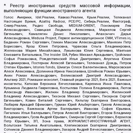
* Реестр иностранных средств массовой информации,
выполняющих функции иностранного агента:
Голос Америки, Idel.Реалии, Кавказ.Реалии, Крым.Реалии, Телеканал
Настоящее Время, Azatliq Radiosi, PCE/PC, Сибирь.Реалии, Фактограф,
Север.Реалии, Радио Свобода, MEDIUM-ORIENT, Пономарев Лев
Александрович, Савицкая Людмила Алексеевна, Маркелов Сергей
Евгеньевич, Камалягин Денис Николаевич, Апахончич Дарья
Александровна, Medusa Project, Первое антикоррупционное СМИ, VTimes.io,
Баданин Роман Сергеевич, Гликин Максим Александрович, Маняхин Петр
Борисович, Ярош Юлия Петровна, Чуракова Ольга Владимировна,
Железнова Мария Михайловна, Лукьянова Юлия Сергеевна, Маетная
Елизавета Витальевна, The Insider SIA, Рубин Михаил Аркадьевич, Гройсман
Софья Романовна, Рождественский Илья Дмитриевич, Апухтина Юлия
Владимировна, Постернак Алексей Евгеньевич, Телеканал Дождь, Петров
Степан Юрьевич, Istories fonds, Шмагун Олеся Валентиновна, Мароховская
Алеся Алексеевна, Долинина Ирина Николаевна, Шлейнов Роман Юрьевич,
Анин Роман Александрович, Великовский Дмитрий Александрович,
Альтаир 2021, Ромашки монолит, Главный редактор 2021, Вега 2021, Важные
иноагенты, Каткова Вероника Вячеславовна, Карезина Инна Павловна,
Кузьмина Людмила Гавриловна, Костылева Полина Владимировна, Лютов
Александр Иванович, Жилкин Владимир Владимирович, Жилинский
Владимир Александрович, Тихонов Михаил Сергеевич, Пискунов Сергей
Евгеньевич, Ковин Виталий Сергеевич, Кильтау Екатерина Викторовна,
Любарев Аркадий Ефимович, Гурман Юрий Альбертович, Грезев Александр
Викторович, Важенков Артем Валерьевич, Иванова София Юрьевна,
Пигалкин Илья Валерьевич, Петров Алексей Викторович, Егоров Владимир
Владимирович, Гусев Андрей Юрьевич, Смирнов Сергей Сергеевич, Верзилов
Петр Юрьевич, ЗП, Зона права, ЖУРНАЛИСТ-ИНОСТРАННЫЙ АГЕНТ,
Вольтская Татьяна Анатольевна, Клепиковская Екатерина Дмитриевна,
Сотников Даниил Владимирович, Захаров Андрей Вячеславович, Симонов