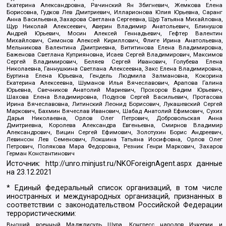
Екатерина Александровна, Рачинский Ян Збигневич, Жемкова Елена
Борисовна, Гудков Лев Дмитриевич, Илларионова Юлия Юрьевна, Саранг
Анна Васильевна, Захарова Светлана Сергеевна, Щур Татьяна Михайловна,
Щур Николай Алексеевич, Аверин Владимир Анатольевич, Блинушов
Андрей Юрьевич, Мосин Алексей Геннадьевич, Гефтер Валентин
Михайлович, Симонов Алексей Кириллович, Флиге Ирина Анатольевна,
Мельникова Валентина Дмитриевна, Вититинова Елена Владимировна,
Баженова Светлана Куприяновна, Исаев Сергей Владимирович, Максимов
Сергей Владимирович, Беляев Сергей Иванович, Голубева Елена
Николаевна, Ганнушкина Светлана Алексеевна, Закс Елена Владимировна,
Буртина Елена Юрьевна, Гендель Людмила Залмановна, Кокорина
Екатерина Алексеевна, Шуманов Илья Вячеславович, Арапова Галина
Юрьевна, Свечников Анатолий Мариевич, Прохоров Вадим Юрьевич,
Шахова Елена Владимировна, Подузов Сергей Васильевич, Протасова
Ирина Вячеславовна, Литинский Леонид Борисович, Лукашевский Сергей
Маркович, Бахмин Вячеслав Иванович, Шабад Анатолий Ефимович, Сухих
Дарья Николаевна, Орлов Олег Петрович, Добровольская Анна
Дмитриевна, Королева Александра Евгеньевна, Смирнов Владимир
Александрович, Вицин Сергей Ефимович, Золотухин Борис Андреевич,
Левинсон Лев Семенович, Локшина Татьяна Иосифовна, Орлов Олег
Петрович, Полякова Мара Федоровна, Резник Генри Маркович, Захаров
Герман Константинович
Источник:
http://unro.minjust.ru/NKOForeignAgent.aspx
данные
на
23.12.2021
* Единый федеральный список организаций, в том числе
иностранных и международных организаций, признанных в
соответствии с законодательством Российской Федерации
террористическими:
Высший военный Маджлисуль Шура, Конгресс народов Ичкерии и