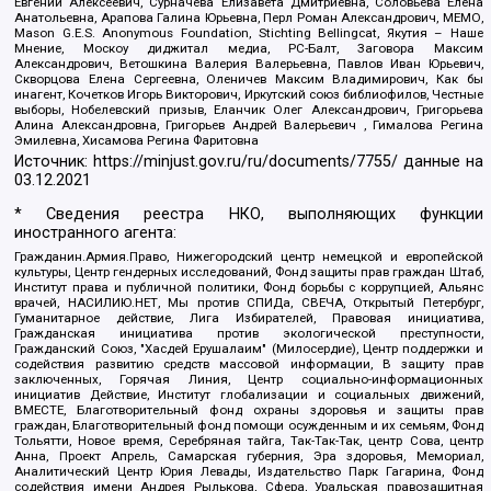
Евгений Алексеевич, Сурначева Елизавета Дмитриевна, Соловьева Елена
Анатольевна, Арапова Галина Юрьевна, Перл Роман Александрович, МЕМО,
Mason G.E.S. Anonymous Foundation, Stichting Bellingcat, Якутия – Наше
Мнение, Москоу диджитал медиа, РС-Балт, Заговора Максим
Александрович, Ветошкина Валерия Валерьевна, Павлов Иван Юрьевич,
Скворцова Елена Сергеевна, Оленичев Максим Владимирович, Как бы
инагент, Кочетков Игорь Викторович, Иркутский союз библиофилов, Честные
выборы, Нобелевский призыв, Еланчик Олег Александрович, Григорьева
Алина Александровна, Григорьев Андрей Валерьевич , Гималова Регина
Эмилевна, Хисамова Регина Фаритовна
Источник:
https://minjust.gov.ru/ru/documents/7755/
данные на
03.12.2021
* Сведения реестра НКО, выполняющих функции
иностранного агента:
Гражданин.Армия.Право, Нижегородский центр немецкой и европейской
культуры, Центр гендерных исследований, Фонд защиты прав граждан Штаб,
Институт права и публичной политики, Фонд борьбы с коррупцией, Альянс
врачей, НАСИЛИЮ.НЕТ, Мы против СПИДа, СВЕЧА, Открытый Петербург,
Гуманитарное действие, Лига Избирателей, Правовая инициатива,
Гражданская инициатива против экологической преступности,
Гражданский Союз, "Хасдей Ерушалаим" (Милосердие), Центр поддержки и
содействия развитию средств массовой информации, В защиту прав
заключенных, Горячая Линия, Центр социально-информационных
инициатив Действие, Институт глобализации и социальных движений,
ВМЕСТЕ, Благотворительный фонд охраны здоровья и защиты прав
граждан, Благотворительный фонд помощи осужденным и их семьям, Фонд
Тольятти, Новое время, Серебряная тайга, Так-Так-Так, центр Сова, центр
Анна, Проект Апрель, Самарская губерния, Эра здоровья, Мемориал,
Аналитический Центр Юрия Левады, Издательство Парк Гагарина, Фонд
содействия имени Андрея Рылькова, Сфера, Уральская правозащитная