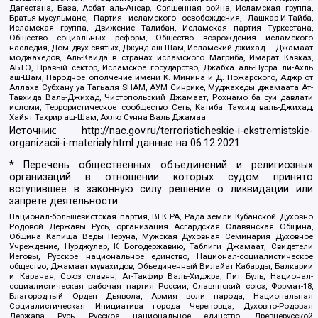
Дагестана, База, Асбат аль-Ансар, Священная война, Исламская группа,
Братья-мусульмане, Партия исламского освобождения, Лашкар-И-Тайба,
Исламская группа, Движение Талибан, Исламская партия Туркестана,
Общество социальных реформ, Общество возрождения исламского
наследия, Дом двух святых, Джунд аш-Шам, Исламский джихад – Джамаат
моджахедов, Аль-Каида в странах исламского Магриба, Имарат Кавказ,
АБТО, Правый сектор, Исламское государство, Джабха аль-Нусра ли-Ахль
аш-Шам, Народное ополчение имени К. Минина и Д. Пожарского, Аджр от
Аллаха Субхану уа Тагьаля SHAM, АУМ Синрике, Муджахеды джамаата Ат-
Тавхида Валь-Джихад, Чистопольский Джамаат, Рохнамо ба суи давлати
исломи, Террористическое сообщество Сеть, Катиба Таухид валь-Джихад,
Хайят Тахрир аш-Шам, Ахлю Сунна Валь Джамаа
Источник:
http://nac.gov.ru/terroristicheskie-i-ekstremistskie-
organizacii-i-materialy.html
данные на
06.12.2021
* Перечень общественных объединений и религиозных
организаций в отношении которых судом принято
вступившее в законную силу решение о ликвидации или
запрете деятельности:
Национал-большевистская партия, ВЕК РА, Рада земли Кубанской Духовно
Родовой Державы Русь, организация Асгардская Славянская Община,
Община Капища Веды Перуна, Мужская Духовная Семинария Духовное
Учреждение, Нурджулар, К Богодержавию, Таблиги Джамаат, Свидетели
Иеговы, Русское национальное единство, Национал-социалистическое
общество, Джамаат мувахидов, Объединенный Вилайат Кабарды, Балкарии
и Карачая, Союз славян, Ат-Такфир Валь-Хиджра, Пит Буль, Национал-
социалистическая рабочая партия России, Славянский союз, Формат-18,
Благородный Орден Дьявола, Армия воли народа, Национальная
Социалистическая Инициатива города Череповца, Духовно-Родовая
Держава Русь, Русское национальное единство, Древнерусской