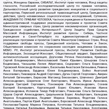
группа, Женщины Евразии, СИБАЛЬТ, Институт прав человека, Фонд защиты
гласности, Российский исследовательский центр по правам человека,
Дальневосточный центр развития гражданских инициатив и социального
партнерства, Пермский региональный правозащитный центр, Гражданское
действие, Центр независимых социологических исследований, Сутяжник,
АКАДЕМИЯ ПО ПРАВАМ ЧЕЛОВЕКА, Частное учреждение в Калининграде по
административной поддержке реализации программ и проектов Совета
Министров северных стран, Центр развития некоммерческих организаций,
Гражданское содействие, Интернешнл-Р, Центр Защиты Прав Средств
Массовой Информации, Институт развития прессы - Сибирь, Частное
учреждение в Санкт-Петербурге по административной поддержке
реализации программ и проектов Совета Министров Северных Стран, Фонд
поддержки свободы прессы, Гражданский контроль, Человек и Закон,
Общественная комиссия по сохранению наследия академика Сахарова,
МЕМО. РУ, Институт региональной прессы, Институт Развития Свободы
Информации, Экозащита!-Женсовет, Общественный вердикт, Евразийская
антимонопольная ассоциация, Дзугкоева Регина Николаевна, Кривенко
Сергей Владимирович, Милославский Павел Юрьевич, Шнырова Ольга
Вадимовна, Чанышева Лилия Айратовна, Сидорович Ольга Борисовна,
Туровский Александр Алексеевич, Васильева Анастасия Евгеньевна, Ривина
Анна Валерьевна, Бурдина Юлия Владимировна, Бойко Анатолий
Николаевич, Пивоваров Андрей Сергеевич, Дугин Сергей Георгиевич, Аверин
Виталий Евгеньевич, Барахоев Магомед Бекханович, Шевченко Дмитрий
Александрович, Шарипков Олег Викторович, Мошель Ирина Ароновна,
Шведов Григорий Сергеевич, Пономарев Лев Александрович, Созаев
Валерий Валерьевич, Каргалицкий Борис Юльевич, Исакова Ирина
Александровна, Исламов Тимур Рифгатович, Романова Ольга Евгеньевна,
Щаров Сергей Алексадрович, Цирульников Борис Альбертович, Халидова
Марина Владимировна, Людевиг Марина Зариевна, Федотова Галина
Анатольевна, Паутов Юрий Анатольевич, Верховский Александр Маркович,
Пислакова-Паркер Марина Петровна, Кочеткова Татьяна Владимировна,
Чуркина Наталья Валерьевна, Акимова Татьяна Николаевна, Золотарева