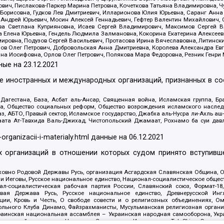
ович, Пислакова-Паркер Марина Петровна, Кочеткова Татьяна Владимировна, Ч
Борисовна, Гудков Лев Дмитриевич, Илларионова Юлия Юрьевна, Саранг Анна
Андрей Юрьевич, Мосин Алексей Геннадьевич, Гефтер Валентин Михайлович,
а Светлана Куприяновна, Исаев Сергей Владимирович, Максимов Сергей Вл
а Елена Юрьевна, Гендель Людмила Залмановна, Кокорина Екатерина Алексее
ровна, Подузов Сергей Васильевич, Протасова Ирина Вячеславовна, Литинск
ов Олег Петрович, Добровольская Анна Дмитриевна, Королева Александра Ев
яна Иосифовна, Орлов Олег Петрович, Полякова Мара Федоровна, Резник Генри
ные на
23.12.2021
ле иностранных и международных организаций, признанных в с
гестана, База, Асбат аль-Ансар, Священная война, Исламская группа, Бра
ана, Общество социальных реформ, Общество возрождения исламского насле
з, АБТО, Правый сектор, Исламское государство, Джабха аль-Нусра ли-Ахль а
та Ат-Тавхида Валь-Джихад, Чистопольский Джамаат, Рохнамо ба суи давлат
-organizacii-i-materialy.html
данные на
06.12.2021
 организаций в отношении которых судом принято вступивше
Духовно Родовой Державы Русь, организация Асгардская Славянская Община,
ли Иеговы, Русское национальное единство, Национал-социалистическое обще
нал-социалистическая рабочая партия России, Славянский союз, Формат-
вая Держава Русь, Русское национальное единство, Древнерусской Ингл
ии, Кровь и Честь, О свободе совести и о религиозных объединениях, Ом
тбольного Клуба Динамо, Файзрахманисты, Мусульманская религиозная орган
раинская национальная ассамблея – Украинская народная самооборона, Укра
ледователей инглиизма, Народная Социальная Инициатива, TulaSkins, Этноп