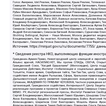
Голос Америки, Idel.Реалии, Кавказ.Реалии, Крым.Реалии, Телеканал
Савицкая Людмила Алексеевна, Маркелов Сергей Евгеньевич, Камал
Гликин Максим Александрович, Маняхин Петр Борисович, Ярош Юлия П
Рубин Михаил Аркадьевич, Гройсман Софья Романовна, Рождественски
Олеся Валентиновна, Мароховская Алеся Алексеевна, Долинина И
Главный редактор 2021, Вега 2021, Важные иноагенты, Каткова Вер
Владимир Владимирович, Жилинский Владимир Александрович, Тихон
Юрий Альбертович, Грезев Александр Викторович, Важенков Артем В
Смирнов Сергей Сергеевич, Верзилов Петр Юрьевич, ЗП, Зона прав
Андрей Вячеславович, Симонов Евгений Алексеевич, Сурначева Елиз
Stichting Bellingcat, Якутия – Наше Мнение, Москоу диджитал мед
Владимирович, Как бы инагент, Кочетков Игорь Викторович, Иркут
Валерьевич , Гималова Регина Эмилевна, Хисамова Регина Фаритовн
Источник:
https://minjust.gov.ru/ru/documents/7755/
данны
* Сведения реестра НКО, выполняющих функции иностра
Гражданин.Армия.Право, Нижегородский центр немецкой и европейск
Альянс врачей, НАСИЛИЮ.НЕТ, Мы против СПИДа, СВЕЧА, Открытый
Гражданский Союз, "Хасдей Ерушалаим" (Милосердие), Центр под
инициатив Действие, Институт глобализации и социальных движен
Тольятти, Новое время, Серебряная тайга, Так-Так-Так, центр Сова
содействия имени Андрея Рылькова, Сфера, Уральская правозащитна
Дальневосточный центр развития гражданских инициатив и социа
Сутяжник, АКАДЕМИЯ ПО ПРАВАМ ЧЕЛОВЕКА, Частное учреждение в Ка
организаций, Гражданское содействие, Интернешнл-Р, Центр Защиты
реализации программ и проектов Совета Министров Северных Стран
МЕМО. РУ, Институт региональной прессы, Институт Развития Своб
Сергей Владимирович, Милославский Павел Юрьевич, Шнырова Ольга
Анна Валерьевна, Бурдина Юлия Владимировна, Бойко Анатолий Ник
Александрович, Шарипков Олег Викторович, Мошель Ирина Ароно
Александровна, Исламов Тимур Рифгатович, Романова Ольга Евгень