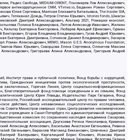
.Реалии, Радио Свобода, MEDIUM-ORIENT, Пономарев Лев Александрович,
ервое антикоррупционное СМИ, VTimes.io, Баданин Роман Сергеевич,
ова Юлия Сергеевна, Маетная Елизавета Витальевна, The Insider SIA,
ич, Телеканал Дождь, Петров Степан Юрьевич, Istories fonds, Шмагун
иковский Дмитрий Александрович, Альтаир 2021, Ромашки монолит,
, Костылева Полина Владимировна, Лютов Александр Иванович, Жилкин
, Кильтау Екатерина Викторовна, Любарев Аркадий Ефимович, Гурман
й Викторович, Егоров Владимир Владимирович, Гусев Андрей Юрьевич,
ская Екатерина Дмитриевна, Сотников Даниил Владимирович, Захаров
ерл Роман Александрович, МЕМО, Mason G.E.S. Anonymous Foundation,
, Павлов Иван Юрьевич, Скворцова Елена Сергеевна, Оленичев Максим
 Александрович, Григорьева Алина Александровна, Григорьев Андрей
б, Институт права и публичной политики, Фонд борьбы с коррупцией,
ива, Гражданская инициатива против экологической преступности,
рав заключенных, Горячая Линия, Центр социально-информационных
дан, Благотворительный фонд помощи осужденным и их семьям, Фонд
 Аналитический Центр Юрия Левады, Издательство Парк Гагарина, Фонд
гласности, Российский исследовательский центр по правам человека,
ское действие, Центр независимых социологических исследований,
в Совета Министров северных стран, Центр развития некоммерческих
стное учреждение в Санкт-Петербурге по административной поддержке
Общественная комиссия по сохранению наследия академика Сахарова,
нтимонопольная ассоциация, Дзугкоева Регина Николаевна, Кривенко
кий Александр Алексеевич, Васильева Анастасия Евгеньевна, Ривина
италий Евгеньевич, Барахоев Магомед Бекханович, Шевченко Дмитрий
 Валерий Валерьевич, Каргалицкий Борис Юльевич, Исакова Ирина
ва Марина Владимировна, Людевиг Марина Зариевна, Федотова Галина