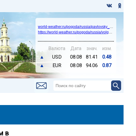
world-weather.ru/pogoda/russia/pavlovsky_posad/14days/
https://world-weather.ru/pogoda/russia/volgograd/
Валюта
Дата
знач.
изм.
▲
USD
08.08
81.41
0.48
▲
EUR
08.08
94.06
0.87
м в