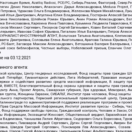
 Настоящее Время, Azatliq Radiosi, PCE/PC, Сибирь.Реалии, Фактограф, Север
ягин Денис Николаевич, Апахончич Дарья Александровна, Medusa Project, П
етровна, Чуракова Ольга Владимировна, Железнова Мария Михайловна, Лукьян
й Илья Дмитриевич, Апухтина Юлия Владимировна, Постернак Алексей Евгеньев
рина Николаевна, Шлейнов Роман Юрьевич, Анин Роман Александрович, Вел
оника Вячеславовна, Карезина Инна Павловна, Кузьмина Людмила Гавриловна
ов Михаил Сергеевич, Пискунов Сергей Евгеньевич, Ковин Виталий Сергеевич
алерьевич, Иванова София Юрьевна, Пигалкин Илья Валерьевич, Петров Алексе
а, ЖУРНАЛИСТ-ИНОСТРАННЫЙ АГЕНТ, Вольтская Татьяна Анатольевна, Клепиков
авета Дмитриевна, Соловьева Елена Анатольевна, Арапова Галина Юрьевна, П
иа, РС-Балт, Заговора Максим Александрович, Ветошкина Валерия Валерьевна
ский союз библиофилов, Честные выборы, Нобелевский призыв, Еланчик Олег
а
е на
03.12.2021
нного агента:
ой культуры, Центр гендерных исследований, Фонд защиты прав граждан Шта
 Петербург, Гуманитарное действие, Лига Избирателей, Правовая инициат
держки и содействия развитию средств массовой информации, В защиту п
ий, ВМЕСТЕ, Благотворительный фонд охраны здоровья и защиты прав граж
, центр Анна, Проект Апрель, Самарская губерния, Эра здоровья, Мемориал,
я группа, Женщины Евразии, СИБАЛЬТ, Институт прав человека, Фонд защиты 
льного партнерства, Пермский региональный правозащитный центр, Граждан
лининграде по административной поддержке реализации программ и проекто
 Прав Средств Массовой Информации, Институт развития прессы - Сибирь, Ча
, Фонд поддержки свободы прессы, Гражданский контроль, Человек и Закон, 
оды Информации, Экозащита!-Женсовет, Общественный вердикт, Евразийская а
 Вадимовна, Чанышева Лилия Айратовна, Сидорович Ольга Борисовна, Туровс
олаевич, Пивоваров Андрей Сергеевич, Дугин Сергей Георгиевич, Аверин В
вна, Шведов Григорий Сергеевич, Пономарев Лев Александрович, Созаев
евна, Щаров Сергей Алексадрович, Цирульников Борис Альбертович, Халидо