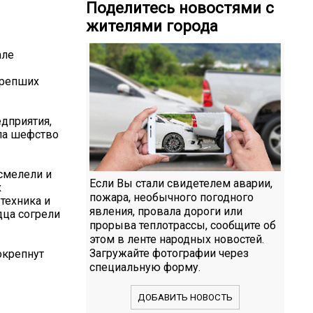
Поделитесь новостями с
жителями города
але
крепших
дприятия,
ла шефство
смелели и
Если Вы стали свидетелем аварии,
х
пожара, необычного погодного
 техника и
явления, провала дороги или
ца согрели
прорыва теплотрассы, сообщите об
этом в ленте народных новостей.
Загружайте фотографии через
окрепнут
специальную форму.
ДОБАВИТЬ НОВОСТЬ