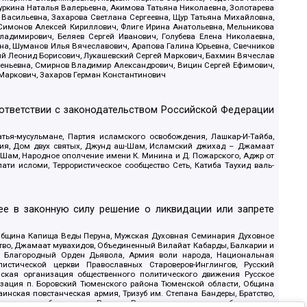
уркина Наталья Валерьевна, Акимова Татьяна Николаевна, Золотарева
 Васильевна, Захарова Светлана Сергеевна, Щур Татьяна Михайловна,
 Симонов Алексей Кириллович, Флиге Ирина Анатольевна, Мельникова
адимирович, Беляев Сергей Иванович, Голубева Елена Николаевна,
вна, Шуманов Илья Вячеславович, Арапова Галина Юрьевна, Свечников
ий Леонид Борисович, Лукашевский Сергей Маркович, Бахмин Вячеслав
геньевна, Смирнов Владимир Александрович, Вицин Сергей Ефимович,
 Маркович, Захаров Герман Константинович
оответствии с законодательством Российской Федерации
тья-мусульмане, Партия исламского освобождения, Лашкар-И-Тайба,
дия, Дом двух святых, Джунд аш-Шам, Исламский джихад – Джамаат
ш-Шам, Народное ополчение имени К. Минина и Д. Пожарского, Аджр от
и исломи, Террористическое сообщество Сеть, Катиба Таухид валь-
е в законную силу решение о ликвидации или запрете
 Община Капища Веды Перуна, Мужская Духовная Семинария Духовное
ство, Джамаат мувахидов, Объединенный Вилайат Кабарды, Балкарии и
18, Благородный Орден Дьявола, Армия воли народа, Национальная
истической церкви Православных Староверов-Инглингов, Русский
ская организация общественного политического движения Русское
изация п. Боровский Тюменского района Тюменской области, Община
инская повстанческая армия, Тризуб им. Степана Бандеры, Братство,
олитическое объединение Русские, Русское национальное объединение