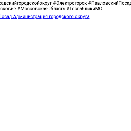
адскийгородскойокруг #Электрогорск #ПавловскийПоса
ковье #МосковскаяОбласть #ГоспабликиМО
осад Администрация городского округа