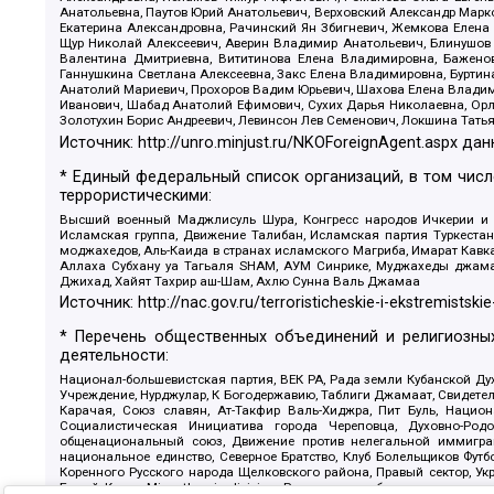
Анатольевна, Паутов Юрий Анатольевич, Верховский Александр Марк
Екатерина Александровна, Рачинский Ян Збигневич, Жемкова Елена 
Щур Николай Алексеевич, Аверин Владимир Анатольевич, Блинушов 
Валентина Дмитриевна, Вититинова Елена Владимировна, Баженов
Ганнушкина Светлана Алексеевна, Закс Елена Владимировна, Буртин
Анатолий Мариевич, Прохоров Вадим Юрьевич, Шахова Елена Владими
Иванович, Шабад Анатолий Ефимович, Сухих Дарья Николаевна, Орл
Золотухин Борис Андреевич, Левинсон Лев Семенович, Локшина Тать
Источник:
http://unro.minjust.ru/NKOForeignAgent.aspx
дан
* Единый федеральный список организаций, в том чис
террористическими:
Высший военный Маджлисуль Шура, Конгресс народов Ичкерии и Да
Исламская группа, Движение Талибан, Исламская партия Туркест
моджахедов, Аль-Каида в странах исламского Магриба, Имарат Кавка
Аллаха Субхану уа Тагьаля SHAM, АУМ Синрике, Муджахеды джамаа
Джихад, Хайят Тахрир аш-Шам, Ахлю Сунна Валь Джамаа
Источник:
http://nac.gov.ru/terroristicheskie-i-ekstremistskie
* Перечень общественных объединений и религиозных
деятельности:
Национал-большевистская партия, ВЕК РА, Рада земли Кубанской 
Учреждение, Нурджулар, К Богодержавию, Таблиги Джамаат, Свидете
Карачая, Союз славян, Ат-Такфир Валь-Хиджра, Пит Буль, Нацио
Социалистическая Инициатива города Череповца, Духовно-Родо
общенациональный союз, Движение против нелегальной иммиграц
национальное единство, Северное Братство, Клуб Болельщиков Фу
Коренного Русского народа Щелковского района, Правый сектор, Ук
Белый Крест, Misanthropic division, Религиозное объединение пос