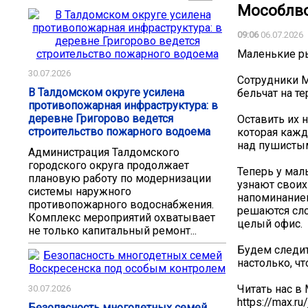
Мособлв
09:06
06.07.2026
Маленькие р
30.07.2026
Сотрудники 
В Талдомском округе усилена
бельчат на т
противопожарная инфраструктура: в
деревне Григорово ведется
Оставить их 
строительство пожарного водоема
которая кажд
над пушисты
Администрация Талдомского
городского округа продолжает
Теперь у мал
плановую работу по модернизации
узнают своих
системы наружного
напоминанием
противопожарного водоснабжения.
решаются сл
Комплекс мероприятий охватывает
целый офис.
не только капитальный ремонт...
Будем следит
настолько, ч
Читать нас в
30.07.2026
https://max.
Безопасность многодетных семей