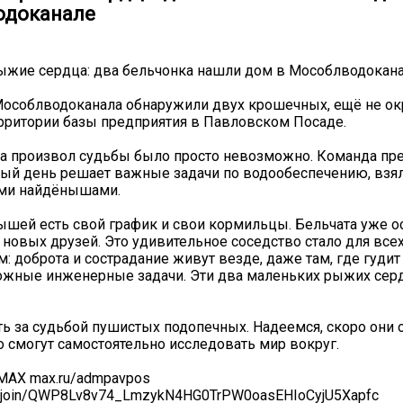
одоканале
ыжие сердца: два бельчонка нашли дом в Мособлводокан
Мособлводоканала обнаружили двух крошечных, ещё не о
ерритории базы предприятия в Павловском Посаде.
на произвол судьбы было просто невозможно. Команда пре
ый день решает важные задачи по водообеспечению, взя
ми найдёнышами.
ышей есть свой график и свои кормильцы. Бельчата уже о
 новых друзей. Это удивительное соседство стало для все
: доброта и сострадание живут везде, даже там, где гудит
ожные инженерные задачи. Эти два маленьких рыжих серд
ь за судьбой пушистых подопечных. Надеемся, скоро они 
то смогут самостоятельно исследовать мир вокруг.
 MAX max.ru/admpavpos
ru/join/QWP8Lv8v74_LmzykN4HG0TrPW0oasEHIoCyjU5Xapfc