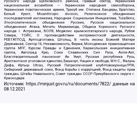
Русского народа Щелковского района, Правый сектор, Украинская
национальная ассамблея – Украинская народная самооборона,
Украинская повстанческая армия, Тризуб им. Степана Бандеры, Братство,
Белый Крест, Misanthropic division, Религиозное объединение
последователей инглиизма, Народная Социальная Инициатива, TulaSkins,
Этнополитическое объединение Русские, Русское национальное
объединение Атака, Мечеть Мирмамеда, Община Коренного Русского
народа г. Астрахани, ВОЛЯ, Меджлис крымскотатарского народа, Рубеж
Севера, ТОЙС, О противодействии экстремистской деятельности,
РЕВТАТПОД, Артподготовка, Штольц, В честь иконы Божией Матери
Державная, Сектор 16, Независимость, Фирма, Молодежная правозащитная
группа МПГ, Курсом Правды и Единения, Каракольская инициативная
группа, Автоград Крю, Союз Славянских Сил Руси, Алля-Аят,
Благотворительный пансионат Ак Умут, Русская республика Русь,
Арестантское уголовное единство, Башкорт, Нация и свобода, W.H.С., Фалунь
Дафа, Иртыш Ultras, Русский Патриотический клуб-Новокузнецк/РПК,
Сибирский державный союз, Фонд борьбы с коррупцией, Фонд защиты прав
граждан, Штабы Навального, Совет граждан СССР Прикубанского округа г.
Краснодара
Источник:
https://minjust.gov.ru/ru/documents/7822/
данные на
08.12.2021