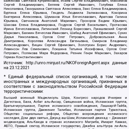
Баженова Светлана Куприяновна, Исаев Сергей Владимирович, Максимов
Сергей Владимирович, Беляев Сергей Иванович, Голубева Елена
Николаевна, Ганнушкина Светлана Алексеевна, Закс Елена Владимировна,
Буртина Елена Юрьевна, Гендель Людмила Залмановна, Кокорина
Екатерина Алексеевна, Шуманов Илья Вячеславович, Арапова Галина
Юрьевна, Свечников Анатолий Мариевич, Прохоров Вадим Юрьевич,
Шахова Елена Владимировна, Подузов Сергей Васильевич, Протасова
Ирина Вячеславовна, Литинский Леонид Борисович, Лукашевский Сергей
Маркович, Бахмин Вячеслав Иванович, Шабад Анатолий Ефимович, Сухих
Дарья Николаевна, Орлов Олег Петрович, Добровольская Анна
Дмитриевна, Королева Александра Евгеньевна, Смирнов Владимир
Александрович, Вицин Сергей Ефимович, Золотухин Борис Андреевич,
Левинсон Лев Семенович, Локшина Татьяна Иосифовна, Орлов Олег
Петрович, Полякова Мара Федоровна, Резник Генри Маркович, Захаров
Герман Константинович
Источник:
http://unro.minjust.ru/NKOForeignAgent.aspx
данные
на
23.12.2021
* Единый федеральный список организаций, в том числе
иностранных и международных организаций, признанных в
соответствии с законодательством Российской Федерации
террористическими:
Высший военный Маджлисуль Шура, Конгресс народов Ичкерии и
Дагестана, База, Асбат аль-Ансар, Священная война, Исламская группа,
Братья-мусульмане, Партия исламского освобождения, Лашкар-И-Тайба,
Исламская группа, Движение Талибан, Исламская партия Туркестана,
Общество социальных реформ, Общество возрождения исламского
наследия, Дом двух святых, Джунд аш-Шам, Исламский джихад – Джамаат
моджахедов, Аль-Каида в странах исламского Магриба, Имарат Кавказ,
АБТО, Правый сектор, Исламское государство, Джабха аль-Нусра ли-Ахль