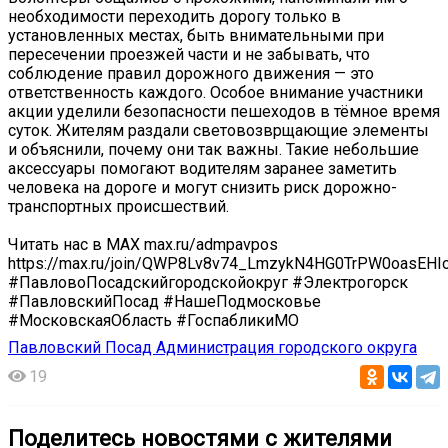
необходимости переходить дорогу только в
установленных местах, быть внимательными при
пересечении проезжей части и не забывать, что
соблюдение правил дорожного движения — это
ответственность каждого. Особое внимание участники
акции уделили безопасности пешеходов в тёмное время
суток. Жителям раздали световозврщающие элементы
и объяснили, почему они так важны. Такие небольшие
аксессуары помогают водителям заранее заметить
человека на дороге и могут снизить риск дорожно-
транспортных происшествий.
Читать нас в MAX max.ru/admpavpos
https://max.ru/join/QWP8Lv8v74_LmzykN4HG0TrPW0oasEHI
#ПавловоПосадскийгородскойокруг #Электрогорск
#ПавловскийПосад #НашеПодмосковье
#МосковскаяОбласть #ГоспабликиМО
Павловский Посад Администрация городского округа
19
Поделитесь новостями с жителями