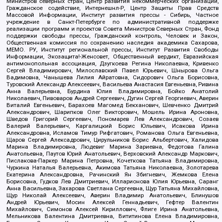
Министров северных стран, Центр развития некоммерческих организаций,
Гражданское содействие, Интернешнл-Р, Центр Защиты Прав Средств
Массовой Информации, Институт развития прессы - Сибирь, Частное
учреждение в Санкт-Петербурге по административной поддержке
реализации программ и проектов Совета Министров Северных Стран, Фонд
поддержки свободы прессы, Гражданский контроль, Человек и Закон,
Общественная комиссия по сохранению наследия академика Сахарова,
МЕМО. РУ, Институт региональной прессы, Институт Развития Свободы
Информации, Экозащита!-Женсовет, Общественный вердикт, Евразийская
антимонопольная ассоциация, Дзугкоева Регина Николаевна, Кривенко
Сергей Владимирович, Милославский Павел Юрьевич, Шнырова Ольга
Вадимовна, Чанышева Лилия Айратовна, Сидорович Ольга Борисовна,
Туровский Александр Алексеевич, Васильева Анастасия Евгеньевна, Ривина
Анна Валерьевна, Бурдина Юлия Владимировна, Бойко Анатолий
Николаевич, Пивоваров Андрей Сергеевич, Дугин Сергей Георгиевич, Аверин
Виталий Евгеньевич, Барахоев Магомед Бекханович, Шевченко Дмитрий
Александрович, Шарипков Олег Викторович, Мошель Ирина Ароновна,
Шведов Григорий Сергеевич, Пономарев Лев Александрович, Созаев
Валерий Валерьевич, Каргалицкий Борис Юльевич, Исакова Ирина
Александровна, Исламов Тимур Рифгатович, Романова Ольга Евгеньевна,
Щаров Сергей Алексадрович, Цирульников Борис Альбертович, Халидова
Марина Владимировна, Людевиг Марина Зариевна, Федотова Галина
Анатольевна, Паутов Юрий Анатольевич, Верховский Александр Маркович,
Пислакова-Паркер Марина Петровна, Кочеткова Татьяна Владимировна,
Чуркина Наталья Валерьевна, Акимова Татьяна Николаевна, Золотарева
Екатерина Александровна, Рачинский Ян Збигневич, Жемкова Елена
Борисовна, Гудков Лев Дмитриевич, Илларионова Юлия Юрьевна, Саранг
Анна Васильевна, Захарова Светлана Сергеевна, Щур Татьяна Михайловна,
Щур Николай Алексеевич, Аверин Владимир Анатольевич, Блинушов
Андрей Юрьевич, Мосин Алексей Геннадьевич, Гефтер Валентин
Михайлович, Симонов Алексей Кириллович, Флиге Ирина Анатольевна,
Мельникова Валентина Дмитриевна, Вититинова Елена Владимировна,