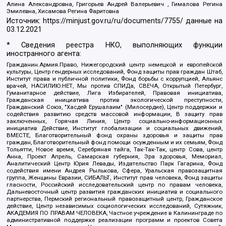
Алина Александровна, Григорьев Андрей Валерьевич , Гималова Регина
Эмилевна, Хисамова Регина Фаритовна
Источник:
https://minjust.gov.ru/ru/documents/7755/
данные на
03.12.2021
* Сведения реестра НКО, выполняющих функции
иностранного агента:
Гражданин.Армия.Право, Нижегородский центр немецкой и европейской
культуры, Центр гендерных исследований, Фонд защиты прав граждан Штаб,
Институт права и публичной политики, Фонд борьбы с коррупцией, Альянс
врачей, НАСИЛИЮ.НЕТ, Мы против СПИДа, СВЕЧА, Открытый Петербург,
Гуманитарное действие, Лига Избирателей, Правовая инициатива,
Гражданская инициатива против экологической преступности,
Гражданский Союз, "Хасдей Ерушалаим" (Милосердие), Центр поддержки и
содействия развитию средств массовой информации, В защиту прав
заключенных, Горячая Линия, Центр социально-информационных
инициатив Действие, Институт глобализации и социальных движений,
ВМЕСТЕ, Благотворительный фонд охраны здоровья и защиты прав
граждан, Благотворительный фонд помощи осужденным и их семьям, Фонд
Тольятти, Новое время, Серебряная тайга, Так-Так-Так, центр Сова, центр
Анна, Проект Апрель, Самарская губерния, Эра здоровья, Мемориал,
Аналитический Центр Юрия Левады, Издательство Парк Гагарина, Фонд
содействия имени Андрея Рылькова, Сфера, Уральская правозащитная
группа, Женщины Евразии, СИБАЛЬТ, Институт прав человека, Фонд защиты
гласности, Российский исследовательский центр по правам человека,
Дальневосточный центр развития гражданских инициатив и социального
партнерства, Пермский региональный правозащитный центр, Гражданское
действие, Центр независимых социологических исследований, Сутяжник,
АКАДЕМИЯ ПО ПРАВАМ ЧЕЛОВЕКА, Частное учреждение в Калининграде по
административной поддержке реализации программ и проектов Совета