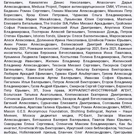
Евгеньевич, Камалягин Денис Николаевич, Апахончич Дарья
Александровна, Medusa Project, Первое антикоррупционное СМИ, VTimes.io,
Баданин Роман Сергеевич, Гликин Максим Александрович, Маняхин Петр
Борисович, Ярош Юлия Петровна, Чуракова Ольга Владимировна,
Железнова Мария Михайловна, Лукьянова Юлия Сергеевна, Маетная
Елизавета Витальевна, The Insider SIA, Рубин Михаил Аркадьевич, Гройсман
Софья Романовна, Рождественский Илья Дмитриевич, Апухтина Юлия
Владимировна, Постернак Алексей Евгеньевич, Телеканал Дождь, Петров
Степан Юрьевич, Istories fonds, Шмагун Олеся Валентиновна, Мароховская
Алеся Алексеевна, Долинина Ирина Николаевна, Шлейнов Роман Юрьевич,
Анин Роман Александрович, Великовский Дмитрий Александрович,
Альтаир 2021, Ромашки монолит, Главный редактор 2021, Вега 2021, Важные
иноагенты, Каткова Вероника Вячеславовна, Карезина Инна Павловна,
Кузьмина Людмила Гавриловна, Костылева Полина Владимировна, Лютов
Александр Иванович, Жилкин Владимир Владимирович, Жилинский
Владимир Александрович, Тихонов Михаил Сергеевич, Пискунов Сергей
Евгеньевич, Ковин Виталий Сергеевич, Кильтау Екатерина Викторовна,
Любарев Аркадий Ефимович, Гурман Юрий Альбертович, Грезев Александр
Викторович, Важенков Артем Валерьевич, Иванова София Юрьевна,
Пигалкин Илья Валерьевич, Петров Алексей Викторович, Егоров Владимир
Владимирович, Гусев Андрей Юрьевич, Смирнов Сергей Сергеевич, Верзилов
Петр Юрьевич, ЗП, Зона права, ЖУРНАЛИСТ-ИНОСТРАННЫЙ АГЕНТ,
Вольтская Татьяна Анатольевна, Клепиковская Екатерина Дмитриевна,
Сотников Даниил Владимирович, Захаров Андрей Вячеславович, Симонов
Евгений Алексеевич, Сурначева Елизавета Дмитриевна, Соловьева Елена
Анатольевна, Арапова Галина Юрьевна, Перл Роман Александрович, МЕМО,
Mason G.E.S. Anonymous Foundation, Stichting Bellingcat, Якутия – Наше
Мнение, Москоу диджитал медиа, РС-Балт, Заговора Максим
Александрович, Ветошкина Валерия Валерьевна, Павлов Иван Юрьевич,
Скворцова Елена Сергеевна, Оленичев Максим Владимирович, Как бы
инагент, Кочетков Игорь Викторович, Иркутский союз библиофилов, Честные
выборы, Нобелевский призыв, Еланчик Олег Александрович, Григорьева