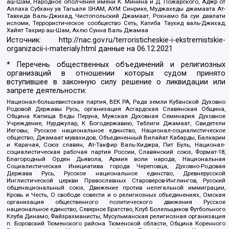
аш-Шам, Народное ополчение имени К. Минина и Д. Пожарского, Аджр от
Аллаха Субхану уа Тагьаля SHAM, АУМ Синрике, Муджахеды джамаата Ат-
Тавхида Валь-Джихад, Чистопольский Джамаат, Рохнамо ба суи давлати
исломи, Террористическое сообщество Сеть, Катиба Таухид валь-Джихад,
Хайят Тахрир аш-Шам, Ахлю Сунна Валь Джамаа
Источник:
http://nac.gov.ru/terroristicheskie-i-ekstremistskie-
organizacii-i-materialy.html
данные на
06.12.2021
* Перечень общественных объединений и религиозных
организаций в отношении которых судом принято
вступившее в законную силу решение о ликвидации или
запрете деятельности:
Национал-большевистская партия, ВЕК РА, Рада земли Кубанской Духовно
Родовой Державы Русь, организация Асгардская Славянская Община,
Община Капища Веды Перуна, Мужская Духовная Семинария Духовное
Учреждение, Нурджулар, К Богодержавию, Таблиги Джамаат, Свидетели
Иеговы, Русское национальное единство, Национал-социалистическое
общество, Джамаат мувахидов, Объединенный Вилайат Кабарды, Балкарии
и Карачая, Союз славян, Ат-Такфир Валь-Хиджра, Пит Буль, Национал-
социалистическая рабочая партия России, Славянский союз, Формат-18,
Благородный Орден Дьявола, Армия воли народа, Национальная
Социалистическая Инициатива города Череповца, Духовно-Родовая
Держава Русь, Русское национальное единство, Древнерусской
Инглистической церкви Православных Староверов-Инглингов, Русский
общенациональный союз, Движение против нелегальной иммиграции,
Кровь и Честь, О свободе совести и о религиозных объединениях, Омская
организация общественного политического движения Русское
национальное единство, Северное Братство, Клуб Болельщиков Футбольного
Клуба Динамо, Файзрахманисты, Мусульманская религиозная организация
п. Боровский Тюменского района Тюменской области, Община Коренного