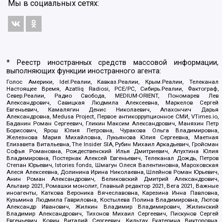
Мы в социальных сетях:
* Реестр иностранных средств массовой информации,
выполняющих функции иностранного агента:
Голос Америки, Idel.Реалии, Кавказ.Реалии, Крым.Реалии, Телеканал
Настоящее Время, Azatliq Radiosi, PCE/PC, Сибирь.Реалии, Фактограф,
Север.Реалии, Радио Свобода, MEDIUM-ORIENT, Пономарев Лев
Александрович, Савицкая Людмила Алексеевна, Маркелов Сергей
Евгеньевич, Камалягин Денис Николаевич, Апахончич Дарья
Александровна, Medusa Project, Первое антикоррупционное СМИ, VTimes.io,
Баданин Роман Сергеевич, Гликин Максим Александрович, Маняхин Петр
Борисович, Ярош Юлия Петровна, Чуракова Ольга Владимировна,
Железнова Мария Михайловна, Лукьянова Юлия Сергеевна, Маетная
Елизавета Витальевна, The Insider SIA, Рубин Михаил Аркадьевич, Гройсман
Софья Романовна, Рождественский Илья Дмитриевич, Апухтина Юлия
Владимировна, Постернак Алексей Евгеньевич, Телеканал Дождь, Петров
Степан Юрьевич, Istories fonds, Шмагун Олеся Валентиновна, Мароховская
Алеся Алексеевна, Долинина Ирина Николаевна, Шлейнов Роман Юрьевич,
Анин Роман Александрович, Великовский Дмитрий Александрович,
Альтаир 2021, Ромашки монолит, Главный редактор 2021, Вега 2021, Важные
иноагенты, Каткова Вероника Вячеславовна, Карезина Инна Павловна,
Кузьмина Людмила Гавриловна, Костылева Полина Владимировна, Лютов
Александр Иванович, Жилкин Владимир Владимирович, Жилинский
Владимир Александрович, Тихонов Михаил Сергеевич, Пискунов Сергей
Евгеньевич, Ковин Виталий Сергеевич, Кильтау Екатерина Викторовна,