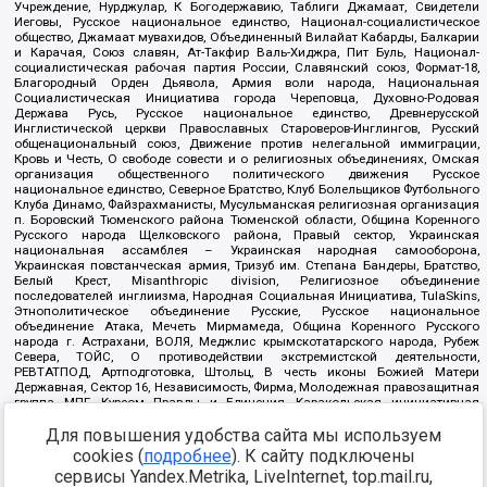
Учреждение, Нурджулар, К Богодержавию, Таблиги Джамаат, Свидетели
Иеговы, Русское национальное единство, Национал-социалистическое
общество, Джамаат мувахидов, Объединенный Вилайат Кабарды, Балкарии
и Карачая, Союз славян, Ат-Такфир Валь-Хиджра, Пит Буль, Национал-
социалистическая рабочая партия России, Славянский союз, Формат-18,
Благородный Орден Дьявола, Армия воли народа, Национальная
Социалистическая Инициатива города Череповца, Духовно-Родовая
Держава Русь, Русское национальное единство, Древнерусской
Инглистической церкви Православных Староверов-Инглингов, Русский
общенациональный союз, Движение против нелегальной иммиграции,
Кровь и Честь, О свободе совести и о религиозных объединениях, Омская
организация общественного политического движения Русское
национальное единство, Северное Братство, Клуб Болельщиков Футбольного
Клуба Динамо, Файзрахманисты, Мусульманская религиозная организация
п. Боровский Тюменского района Тюменской области, Община Коренного
Русского народа Щелковского района, Правый сектор, Украинская
национальная ассамблея – Украинская народная самооборона,
Украинская повстанческая армия, Тризуб им. Степана Бандеры, Братство,
Белый Крест, Misanthropic division, Религиозное объединение
последователей инглиизма, Народная Социальная Инициатива, TulaSkins,
Этнополитическое объединение Русские, Русское национальное
объединение Атака, Мечеть Мирмамеда, Община Коренного Русского
народа г. Астрахани, ВОЛЯ, Меджлис крымскотатарского народа, Рубеж
Севера, ТОЙС, О противодействии экстремистской деятельности,
РЕВТАТПОД, Артподготовка, Штольц, В честь иконы Божией Матери
Державная, Сектор 16, Независимость, Фирма, Молодежная правозащитная
группа МПГ, Курсом Правды и Единения, Каракольская инициативная
группа, Автоград Крю, Союз Славянских Сил Руси, Алля-Аят,
Для повышения удобства сайта мы используем
Благотворительный пансионат Ак Умут, Русская республика Русь,
Арестантское уголовное единство, Башкорт, Нация и свобода, W.H.С., Фалунь
cookies (
подробнее
). К сайту подключены
Дафа, Иртыш Ultras, Русский Патриотический клуб-Новокузнецк/РПК,
сервисы Yandex.Metrika, LiveInternet, top.mail.ru,
Сибирский державный союз, Фонд борьбы с коррупцией, Фонд защиты прав