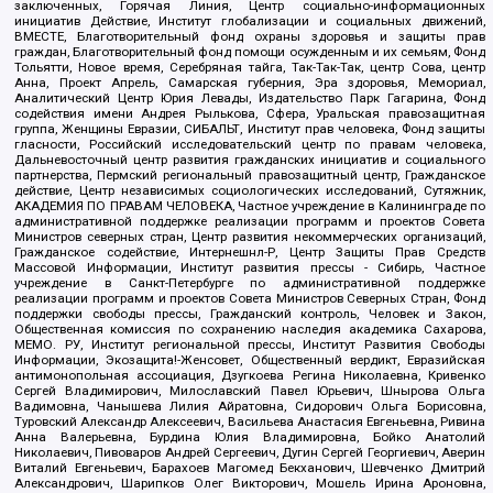
заключенных, Горячая Линия, Центр социально-информационных
инициатив Действие, Институт глобализации и социальных движений,
ВМЕСТЕ, Благотворительный фонд охраны здоровья и защиты прав
граждан, Благотворительный фонд помощи осужденным и их семьям, Фонд
Тольятти, Новое время, Серебряная тайга, Так-Так-Так, центр Сова, центр
Анна, Проект Апрель, Самарская губерния, Эра здоровья, Мемориал,
Аналитический Центр Юрия Левады, Издательство Парк Гагарина, Фонд
содействия имени Андрея Рылькова, Сфера, Уральская правозащитная
группа, Женщины Евразии, СИБАЛЬТ, Институт прав человека, Фонд защиты
гласности, Российский исследовательский центр по правам человека,
Дальневосточный центр развития гражданских инициатив и социального
партнерства, Пермский региональный правозащитный центр, Гражданское
действие, Центр независимых социологических исследований, Сутяжник,
АКАДЕМИЯ ПО ПРАВАМ ЧЕЛОВЕКА, Частное учреждение в Калининграде по
административной поддержке реализации программ и проектов Совета
Министров северных стран, Центр развития некоммерческих организаций,
Гражданское содействие, Интернешнл-Р, Центр Защиты Прав Средств
Массовой Информации, Институт развития прессы - Сибирь, Частное
учреждение в Санкт-Петербурге по административной поддержке
реализации программ и проектов Совета Министров Северных Стран, Фонд
поддержки свободы прессы, Гражданский контроль, Человек и Закон,
Общественная комиссия по сохранению наследия академика Сахарова,
МЕМО. РУ, Институт региональной прессы, Институт Развития Свободы
Информации, Экозащита!-Женсовет, Общественный вердикт, Евразийская
антимонопольная ассоциация, Дзугкоева Регина Николаевна, Кривенко
Сергей Владимирович, Милославский Павел Юрьевич, Шнырова Ольга
Вадимовна, Чанышева Лилия Айратовна, Сидорович Ольга Борисовна,
Туровский Александр Алексеевич, Васильева Анастасия Евгеньевна, Ривина
Анна Валерьевна, Бурдина Юлия Владимировна, Бойко Анатолий
Николаевич, Пивоваров Андрей Сергеевич, Дугин Сергей Георгиевич, Аверин
Виталий Евгеньевич, Барахоев Магомед Бекханович, Шевченко Дмитрий
Александрович, Шарипков Олег Викторович, Мошель Ирина Ароновна,