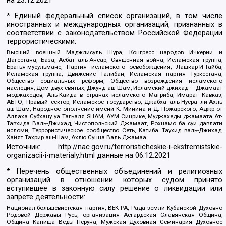
на
23.12.2021
* Единый федеральный список организаций, в том числе
иностранных и международных организаций, признанных в
соответствии с законодательством Российской Федерации
террористическими:
Высший военный Маджлисуль Шура, Конгресс народов Ичкерии и
Дагестана, База, Асбат аль-Ансар, Священная война, Исламская группа,
Братья-мусульмане, Партия исламского освобождения, Лашкар-И-Тайба,
Исламская группа, Движение Талибан, Исламская партия Туркестана,
Общество социальных реформ, Общество возрождения исламского
наследия, Дом двух святых, Джунд аш-Шам, Исламский джихад – Джамаат
моджахедов, Аль-Каида в странах исламского Магриба, Имарат Кавказ,
АБТО, Правый сектор, Исламское государство, Джабха аль-Нусра ли-Ахль
аш-Шам, Народное ополчение имени К. Минина и Д. Пожарского, Аджр от
Аллаха Субхану уа Тагьаля SHAM, АУМ Синрике, Муджахеды джамаата Ат-
Тавхида Валь-Джихад, Чистопольский Джамаат, Рохнамо ба суи давлати
исломи, Террористическое сообщество Сеть, Катиба Таухид валь-Джихад,
Хайят Тахрир аш-Шам, Ахлю Сунна Валь Джамаа
Источник:
http://nac.gov.ru/terroristicheskie-i-ekstremistskie-
organizacii-i-materialy.html
данные на
06.12.2021
* Перечень общественных объединений и религиозных
организаций в отношении которых судом принято
вступившее в законную силу решение о ликвидации или
запрете деятельности:
Национал-большевистская партия, ВЕК РА, Рада земли Кубанской Духовно
Родовой Державы Русь, организация Асгардская Славянская Община,
Община Капища Веды Перуна, Мужская Духовная Семинария Духовное