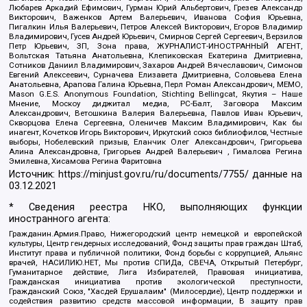
Любарев Аркадий Ефимович, Гурман Юрий Альбертович, Грезев Александр
Викторович, Важенков Артем Валерьевич, Иванова София Юрьевна,
Пигалкин Илья Валерьевич, Петров Алексей Викторович, Егоров Владимир
Владимирович, Гусев Андрей Юрьевич, Смирнов Сергей Сергеевич, Верзилов
Петр Юрьевич, ЗП, Зона права, ЖУРНАЛИСТ-ИНОСТРАННЫЙ АГЕНТ,
Вольтская Татьяна Анатольевна, Клепиковская Екатерина Дмитриевна,
Сотников Даниил Владимирович, Захаров Андрей Вячеславович, Симонов
Евгений Алексеевич, Сурначева Елизавета Дмитриевна, Соловьева Елена
Анатольевна, Арапова Галина Юрьевна, Перл Роман Александрович, МЕМО,
Mason G.E.S. Anonymous Foundation, Stichting Bellingcat, Якутия – Наше
Мнение, Москоу диджитал медиа, РС-Балт, Заговора Максим
Александрович, Ветошкина Валерия Валерьевна, Павлов Иван Юрьевич,
Скворцова Елена Сергеевна, Оленичев Максим Владимирович, Как бы
инагент, Кочетков Игорь Викторович, Иркутский союз библиофилов, Честные
выборы, Нобелевский призыв, Еланчик Олег Александрович, Григорьева
Алина Александровна, Григорьев Андрей Валерьевич , Гималова Регина
Эмилевна, Хисамова Регина Фаритовна
Источник:
https://minjust.gov.ru/ru/documents/7755/
данные на
03.12.2021
* Сведения реестра НКО, выполняющих функции
иностранного агента:
Гражданин.Армия.Право, Нижегородский центр немецкой и европейской
культуры, Центр гендерных исследований, Фонд защиты прав граждан Штаб,
Институт права и публичной политики, Фонд борьбы с коррупцией, Альянс
врачей, НАСИЛИЮ.НЕТ, Мы против СПИДа, СВЕЧА, Открытый Петербург,
Гуманитарное действие, Лига Избирателей, Правовая инициатива,
Гражданская инициатива против экологической преступности,
Гражданский Союз, "Хасдей Ерушалаим" (Милосердие), Центр поддержки и
содействия развитию средств массовой информации, В защиту прав