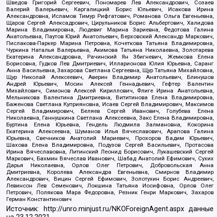
Шведов Григорий Сергеевич, Пономарев Лев Александрович, Созаев
Валерий Валерьевич, Каргалицкий Борис Юльевич, Исакова Ирина
Александровна, Исламов Тимур Рифгатович, Романова Ольга Евгеньевна,
Щаров Сергей Алексадрович, Цирульников Борис Альбертович, Халидова
Марина Владимировна, Людевиг Марина Зариевна, Федотова Галина
Анатольевна, Паутов Юрий Анатольевич, Верховский Александр Маркович,
Пислакова-Паркер Марина Петровна, Кочеткова Татьяна Владимировна,
Чуркина Наталья Валерьевна, Акимова Татьяна Николаевна, Золотарева
Екатерина Александровна, Рачинский Ян Збигневич, Жемкова Елена
Борисовна, Гудков Лев Дмитриевич, Илларионова Юлия Юрьевна, Саранг
Анна Васильевна, Захарова Светлана Сергеевна, Щур Татьяна Михайловна,
Щур Николай Алексеевич, Аверин Владимир Анатольевич, Блинушов
Андрей Юрьевич, Мосин Алексей Геннадьевич, Гефтер Валентин
Михайлович, Симонов Алексей Кириллович, Флиге Ирина Анатольевна,
Мельникова Валентина Дмитриевна, Вититинова Елена Владимировна,
Баженова Светлана Куприяновна, Исаев Сергей Владимирович, Максимов
Сергей Владимирович, Беляев Сергей Иванович, Голубева Елена
Николаевна, Ганнушкина Светлана Алексеевна, Закс Елена Владимировна,
Буртина Елена Юрьевна, Гендель Людмила Залмановна, Кокорина
Екатерина Алексеевна, Шуманов Илья Вячеславович, Арапова Галина
Юрьевна, Свечников Анатолий Мариевич, Прохоров Вадим Юрьевич,
Шахова Елена Владимировна, Подузов Сергей Васильевич, Протасова
Ирина Вячеславовна, Литинский Леонид Борисович, Лукашевский Сергей
Маркович, Бахмин Вячеслав Иванович, Шабад Анатолий Ефимович, Сухих
Дарья Николаевна, Орлов Олег Петрович, Добровольская Анна
Дмитриевна, Королева Александра Евгеньевна, Смирнов Владимир
Александрович, Вицин Сергей Ефимович, Золотухин Борис Андреевич,
Левинсон Лев Семенович, Локшина Татьяна Иосифовна, Орлов Олег
Петрович, Полякова Мара Федоровна, Резник Генри Маркович, Захаров
Герман Константинович
Источник:
http://unro.minjust.ru/NKOForeignAgent.aspx
данные