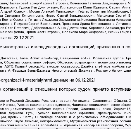
ович, Пислакова-Паркер Марина Петровна, Кочеткова Татьяна Владимировна, Ч
Борисовна, Гудков Лев Дмитриевич, Илларионова Юлия Юрьевна, Саранг Анна
Андрей Юрьевич, Мосин Алексей Геннадьевич, Гефтер Валентин Михайлович,
а Светлана Куприяновна, Исаев Сергей Владимирович, Максимов Сергей Вл
а Елена Юрьевна, Гендель Людмила Залмановна, Кокорина Екатерина Алексее
ровна, Подузов Сергей Васильевич, Протасова Ирина Вячеславовна, Литинск
ов Олег Петрович, Добровольская Анна Дмитриевна, Королева Александра Ев
яна Иосифовна, Орлов Олег Петрович, Полякова Мара Федоровна, Резник Генри
ные на
23.12.2021
ле иностранных и международных организаций, признанных в с
гестана, База, Асбат аль-Ансар, Священная война, Исламская группа, Бра
ана, Общество социальных реформ, Общество возрождения исламского насле
з, АБТО, Правый сектор, Исламское государство, Джабха аль-Нусра ли-Ахль а
та Ат-Тавхида Валь-Джихад, Чистопольский Джамаат, Рохнамо ба суи давлат
-organizacii-i-materialy.html
данные на
06.12.2021
 организаций в отношении которых судом принято вступивше
Духовно Родовой Державы Русь, организация Асгардская Славянская Община,
ли Иеговы, Русское национальное единство, Национал-социалистическое обще
нал-социалистическая рабочая партия России, Славянский союз, Формат-
вая Держава Русь, Русское национальное единство, Древнерусской Ингл
ии, Кровь и Честь, О свободе совести и о религиозных объединениях, Ом
тбольного Клуба Динамо, Файзрахманисты, Мусульманская религиозная орган
раинская национальная ассамблея – Украинская народная самооборона, Укра
ледователей инглиизма, Народная Социальная Инициатива, TulaSkins, Этноп