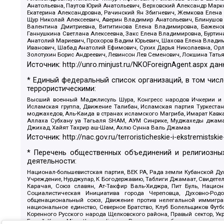
Анатольевна, Паутов Юрий Анатольевич, Верховский Александр Марк
Екатерина Александровна, Рачинский Ян Збигневич, Жемкова Елена 
Щур Николай Алексеевич, Аверин Владимир Анатольевич, Блинушов 
Валентина Дмитриевна, Вититинова Елена Владимировна, Баженов
Ганнушкина Светлана Алексеевна, Закс Елена Владимировна, Буртин
Анатолий Мариевич, Прохоров Вадим Юрьевич, Шахова Елена Владими
Иванович, Шабад Анатолий Ефимович, Сухих Дарья Николаевна, Орл
Золотухин Борис Андреевич, Левинсон Лев Семенович, Локшина Тать
Источник:
http://unro.minjust.ru/NKOForeignAgent.aspx
дан
* Единый федеральный список организаций, в том чис
террористическими:
Высший военный Маджлисуль Шура, Конгресс народов Ичкерии и Да
Исламская группа, Движение Талибан, Исламская партия Туркест
моджахедов, Аль-Каида в странах исламского Магриба, Имарат Кавка
Аллаха Субхану уа Тагьаля SHAM, АУМ Синрике, Муджахеды джамаа
Джихад, Хайят Тахрир аш-Шам, Ахлю Сунна Валь Джамаа
Источник:
http://nac.gov.ru/terroristicheskie-i-ekstremistskie
* Перечень общественных объединений и религиозных
деятельности:
Национал-большевистская партия, ВЕК РА, Рада земли Кубанской 
Учреждение, Нурджулар, К Богодержавию, Таблиги Джамаат, Свидете
Карачая, Союз славян, Ат-Такфир Валь-Хиджра, Пит Буль, Нацио
Социалистическая Инициатива города Череповца, Духовно-Родо
общенациональный союз, Движение против нелегальной иммиграц
национальное единство, Северное Братство, Клуб Болельщиков Фу
Коренного Русского народа Щелковского района, Правый сектор, Ук
Белый Крест, Misanthropic division, Религиозное объединение пос