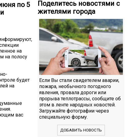
Поделитесь новостями с
июня по 5
жителями города
ии
 информируют,
нспекции
ленное на
м на полосу
но-
нтроле будет
Если Вы стали свидетелем аварии,
лей на
пожара, необычного погодного
явления, провала дороги или
прорыва теплотрассы, сообщите об
бдуманные
этом в ленте народных новостей.
ения.
Загружайте фотографии через
ающим вас
специальную форму.
ДОБАВИТЬ НОВОСТЬ