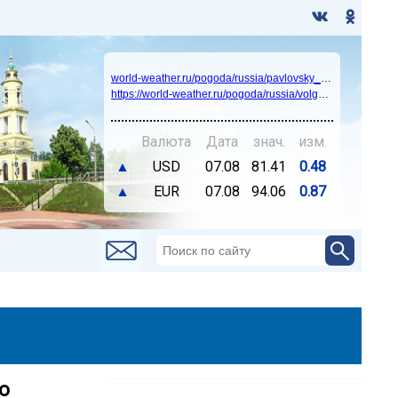
world-weather.ru/pogoda/russia/pavlovsky_posad/14days/
https://world-weather.ru/pogoda/russia/volgograd/
Валюта
Дата
знач.
изм.
▲
USD
07.08
81.41
0.48
▲
EUR
07.08
94.06
0.87
о