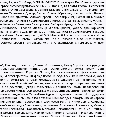
.Реалии, Радио Свобода, MEDIUM-ORIENT, Пономарев Лев Александрович,
ервое антикоррупционное СМИ, VTimes.io, Баданин Роман Сергеевич,
ова Юлия Сергеевна, Маетная Елизавета Витальевна, The Insider SIA,
ич, Телеканал Дождь, Петров Степан Юрьевич, Istories fonds, Шмагун
иковский Дмитрий Александрович, Альтаир 2021, Ромашки монолит,
, Костылева Полина Владимировна, Лютов Александр Иванович, Жилкин
, Кильтау Екатерина Викторовна, Любарев Аркадий Ефимович, Гурман
й Викторович, Егоров Владимир Владимирович, Гусев Андрей Юрьевич,
ская Екатерина Дмитриевна, Сотников Даниил Владимирович, Захаров
ерл Роман Александрович, МЕМО, Mason G.E.S. Anonymous Foundation,
, Павлов Иван Юрьевич, Скворцова Елена Сергеевна, Оленичев Максим
 Александрович, Григорьева Алина Александровна, Григорьев Андрей
б, Институт права и публичной политики, Фонд борьбы с коррупцией,
ива, Гражданская инициатива против экологической преступности,
рав заключенных, Горячая Линия, Центр социально-информационных
дан, Благотворительный фонд помощи осужденным и их семьям, Фонд
 Аналитический Центр Юрия Левады, Издательство Парк Гагарина, Фонд
гласности, Российский исследовательский центр по правам человека,
ское действие, Центр независимых социологических исследований,
в Совета Министров северных стран, Центр развития некоммерческих
стное учреждение в Санкт-Петербурге по административной поддержке
Общественная комиссия по сохранению наследия академика Сахарова,
нтимонопольная ассоциация, Дзугкоева Регина Николаевна, Кривенко
кий Александр Алексеевич, Васильева Анастасия Евгеньевна, Ривина
италий Евгеньевич, Барахоев Магомед Бекханович, Шевченко Дмитрий
 Валерий Валерьевич, Каргалицкий Борис Юльевич, Исакова Ирина
ва Марина Владимировна, Людевиг Марина Зариевна, Федотова Галина