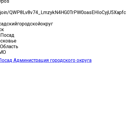
vpos
ru/join/QWP8Lv8v74_LmzykN4HG0TrPW0oasEHIoCyjU5Xapfc
адскийгородскойокруг
ск
йПосад
сковье
Область
иМО
осад Администрация городского округа