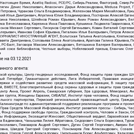
 Настоящее Время, Azatliq Radiosi, PCE/PC, Сибирь.Реалии, Фактограф, Север
ягин Денис Николаевич, Апахончич Дарья Александровна, Medusa Project, П
етровна, Чуракова Ольга Владимировна, Железнова Мария Михайловна, Лукьян
й Илья Дмитриевич, Апухтина Юлия Владимировна, Постернак Алексей Евгеньев
рина Николаевна, Шлейнов Роман Юрьевич, Анин Роман Александрович, Вел
оника Вячеславовна, Карезина Инна Павловна, Кузьмина Людмила Гавриловна
ов Михаил Сергеевич, Пискунов Сергей Евгеньевич, Ковин Виталий Сергеевич
алерьевич, Иванова София Юрьевна, Пигалкин Илья Валерьевич, Петров Алексе
а, ЖУРНАЛИСТ-ИНОСТРАННЫЙ АГЕНТ, Вольтская Татьяна Анатольевна, Клепиков
авета Дмитриевна, Соловьева Елена Анатольевна, Арапова Галина Юрьевна, П
иа, РС-Балт, Заговора Максим Александрович, Ветошкина Валерия Валерьевна
ский союз библиофилов, Честные выборы, Нобелевский призыв, Еланчик Олег
а
е на
03.12.2021
нного агента:
ой культуры, Центр гендерных исследований, Фонд защиты прав граждан Шта
 Петербург, Гуманитарное действие, Лига Избирателей, Правовая инициат
держки и содействия развитию средств массовой информации, В защиту п
ий, ВМЕСТЕ, Благотворительный фонд охраны здоровья и защиты прав граж
, центр Анна, Проект Апрель, Самарская губерния, Эра здоровья, Мемориал,
я группа, Женщины Евразии, СИБАЛЬТ, Институт прав человека, Фонд защиты 
льного партнерства, Пермский региональный правозащитный центр, Граждан
лининграде по административной поддержке реализации программ и проекто
 Прав Средств Массовой Информации, Институт развития прессы - Сибирь, Ча
, Фонд поддержки свободы прессы, Гражданский контроль, Человек и Закон, 
оды Информации, Экозащита!-Женсовет, Общественный вердикт, Евразийская а
 Вадимовна, Чанышева Лилия Айратовна, Сидорович Ольга Борисовна, Туровс
олаевич, Пивоваров Андрей Сергеевич, Дугин Сергей Георгиевич, Аверин В
вна, Шведов Григорий Сергеевич, Пономарев Лев Александрович, Созаев
евна, Щаров Сергей Алексадрович, Цирульников Борис Альбертович, Халидо