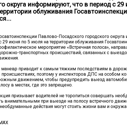
о округа информируют, что в период с 29 
территории облуживания Госавтоинспекц
я...
осавтоинспекции Павлово-Посадского городского округа
 с 29 июня по 5 июля на территории облуживания Госавтои
рофилактическое мероприятие «Встречная полоса», направ
орожно-транспортных происшествий, связанных с выездо
вижения.
 маневр приводит к самым тяжким последствиям в дорож
 происшествиях, поэтому у инспекторов ДПС на особом ко
орожным движением, чтобы предупредить выезд автомоби
лосу в местах, где это запрещено.
кция призывает водителей не торопиться совершать нео
ь внимательными при выезде на полосу встречного движ
 необдуманные действия могут стоить жизни вам и окруж
 MAX