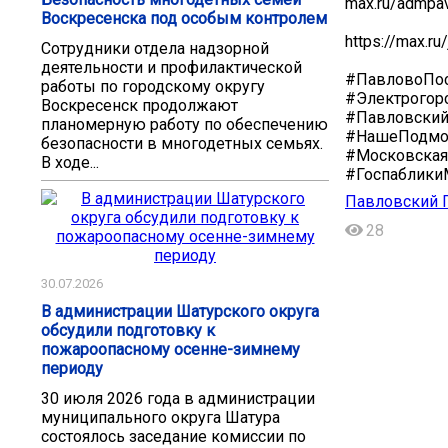
max.ru/admpa
Воскресенска под особым контролем
https://max.
Сотрудники отдела надзорной
деятельности и профилактической
#ПавловоПос
работы по городскому округу
#Электрогор
Воскресенск продолжают
#Павловски
планомерную работу по обеспечению
#НашеПодмо
безопасности в многодетных семьях.
#Московская
В ходе...
#Госпаблик
Павловский П
28
30.07.2026
В администрации Шатурского округа
обсудили подготовку к
пожароопасному осенне-зимнему
периоду
30 июля 2026 года в администрации
муниципального округа Шатура
состоялось заседание комиссии по