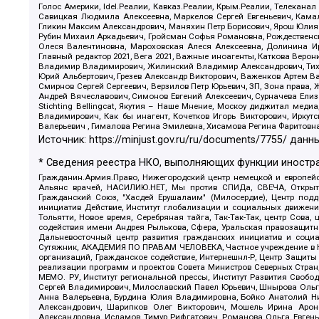
Голос Америки, Idel.Реалии, Кавказ.Реалии, Крым.Реалии, Телеканал
Савицкая Людмила Алексеевна, Маркелов Сергей Евгеньевич, Камал
Гликин Максим Александрович, Маняхин Петр Борисович, Ярош Юлия П
Рубин Михаил Аркадьевич, Гройсман Софья Романовна, Рождественски
Олеся Валентиновна, Мароховская Алеся Алексеевна, Долинина И
Главный редактор 2021, Вега 2021, Важные иноагенты, Каткова Вер
Владимир Владимирович, Жилинский Владимир Александрович, Тихон
Юрий Альбертович, Грезев Александр Викторович, Важенков Артем В
Смирнов Сергей Сергеевич, Верзилов Петр Юрьевич, ЗП, Зона прав
Андрей Вячеславович, Симонов Евгений Алексеевич, Сурначева Елиз
Stichting Bellingcat, Якутия – Наше Мнение, Москоу диджитал мед
Владимирович, Как бы инагент, Кочетков Игорь Викторович, Иркут
Валерьевич , Гималова Регина Эмилевна, Хисамова Регина Фаритовн
Источник:
https://minjust.gov.ru/ru/documents/7755/
данны
* Сведения реестра НКО, выполняющих функции иностра
Гражданин.Армия.Право, Нижегородский центр немецкой и европейск
Альянс врачей, НАСИЛИЮ.НЕТ, Мы против СПИДа, СВЕЧА, Открытый
Гражданский Союз, "Хасдей Ерушалаим" (Милосердие), Центр под
инициатив Действие, Институт глобализации и социальных движен
Тольятти, Новое время, Серебряная тайга, Так-Так-Так, центр Сова
содействия имени Андрея Рылькова, Сфера, Уральская правозащитна
Дальневосточный центр развития гражданских инициатив и социа
Сутяжник, АКАДЕМИЯ ПО ПРАВАМ ЧЕЛОВЕКА, Частное учреждение в Ка
организаций, Гражданское содействие, Интернешнл-Р, Центр Защиты
реализации программ и проектов Совета Министров Северных Стран
МЕМО. РУ, Институт региональной прессы, Институт Развития Своб
Сергей Владимирович, Милославский Павел Юрьевич, Шнырова Ольга
Анна Валерьевна, Бурдина Юлия Владимировна, Бойко Анатолий Ник
Александрович, Шарипков Олег Викторович, Мошель Ирина Ароно
Александровна, Исламов Тимур Рифгатович, Романова Ольга Евгень