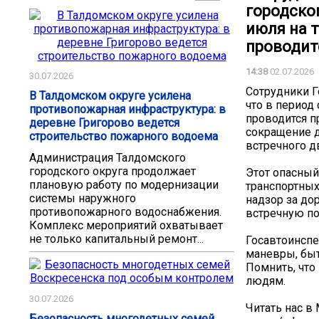
городског
июля на 
проводитс
14:38
02.07.2026
30.07.2026
Сотрудники Г
В Талдомском округе усилена
что в период
противопожарная инфраструктура: в
проводится п
деревне Григорово ведется
сокращение д
строительство пожарного водоема
встречного д
Администрация Талдомского
городского округа продолжает
Этот опасный
плановую работу по модернизации
транспортных
системы наружного
надзор за д
противопожарного водоснабжения.
встречную по
Комплекс мероприятий охватывает
не только капитальный ремонт...
Госавтоинспе
маневры, быт
Помнить, что
людям.
30.07.2026
Читать нас в
Безопасность многодетных семей