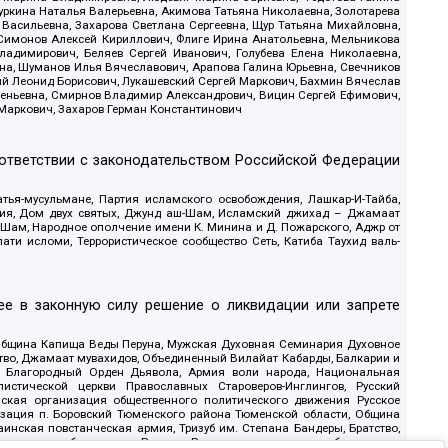
уркина Наталья Валерьевна, Акимова Татьяна Николаевна, Золотарева
 Васильевна, Захарова Светлана Сергеевна, Щур Татьяна Михайловна,
 Симонов Алексей Кириллович, Флиге Ирина Анатольевна, Мельникова
адимирович, Беляев Сергей Иванович, Голубева Елена Николаевна,
вна, Шуманов Илья Вячеславович, Арапова Галина Юрьевна, Свечников
ий Леонид Борисович, Лукашевский Сергей Маркович, Бахмин Вячеслав
геньевна, Смирнов Владимир Александрович, Вицин Сергей Ефимович,
 Маркович, Захаров Герман Константинович
оответствии с законодательством Российской Федерации
тья-мусульмане, Партия исламского освобождения, Лашкар-И-Тайба,
дия, Дом двух святых, Джунд аш-Шам, Исламский джихад – Джамаат
ш-Шам, Народное ополчение имени К. Минина и Д. Пожарского, Аджр от
и исломи, Террористическое сообщество Сеть, Катиба Таухид валь-
е в законную силу решение о ликвидации или запрете
 Община Капища Веды Перуна, Мужская Духовная Семинария Духовное
ство, Джамаат мувахидов, Объединенный Вилайат Кабарды, Балкарии и
18, Благородный Орден Дьявола, Армия воли народа, Национальная
истической церкви Православных Староверов-Инглингов, Русский
ская организация общественного политического движения Русское
изация п. Боровский Тюменского района Тюменской области, Община
инская повстанческая армия, Тризуб им. Степана Бандеры, Братство,
олитическое объединение Русские, Русское национальное объединение