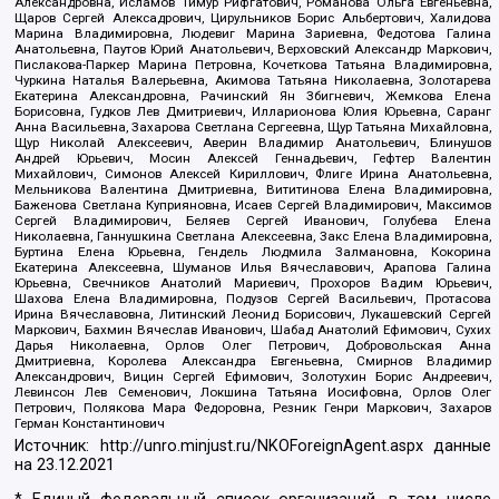
Александровна, Исламов Тимур Рифгатович, Романова Ольга Евгеньевна,
Щаров Сергей Алексадрович, Цирульников Борис Альбертович, Халидова
Марина Владимировна, Людевиг Марина Зариевна, Федотова Галина
Анатольевна, Паутов Юрий Анатольевич, Верховский Александр Маркович,
Пислакова-Паркер Марина Петровна, Кочеткова Татьяна Владимировна,
Чуркина Наталья Валерьевна, Акимова Татьяна Николаевна, Золотарева
Екатерина Александровна, Рачинский Ян Збигневич, Жемкова Елена
Борисовна, Гудков Лев Дмитриевич, Илларионова Юлия Юрьевна, Саранг
Анна Васильевна, Захарова Светлана Сергеевна, Щур Татьяна Михайловна,
Щур Николай Алексеевич, Аверин Владимир Анатольевич, Блинушов
Андрей Юрьевич, Мосин Алексей Геннадьевич, Гефтер Валентин
Михайлович, Симонов Алексей Кириллович, Флиге Ирина Анатольевна,
Мельникова Валентина Дмитриевна, Вититинова Елена Владимировна,
Баженова Светлана Куприяновна, Исаев Сергей Владимирович, Максимов
Сергей Владимирович, Беляев Сергей Иванович, Голубева Елена
Николаевна, Ганнушкина Светлана Алексеевна, Закс Елена Владимировна,
Буртина Елена Юрьевна, Гендель Людмила Залмановна, Кокорина
Екатерина Алексеевна, Шуманов Илья Вячеславович, Арапова Галина
Юрьевна, Свечников Анатолий Мариевич, Прохоров Вадим Юрьевич,
Шахова Елена Владимировна, Подузов Сергей Васильевич, Протасова
Ирина Вячеславовна, Литинский Леонид Борисович, Лукашевский Сергей
Маркович, Бахмин Вячеслав Иванович, Шабад Анатолий Ефимович, Сухих
Дарья Николаевна, Орлов Олег Петрович, Добровольская Анна
Дмитриевна, Королева Александра Евгеньевна, Смирнов Владимир
Александрович, Вицин Сергей Ефимович, Золотухин Борис Андреевич,
Левинсон Лев Семенович, Локшина Татьяна Иосифовна, Орлов Олег
Петрович, Полякова Мара Федоровна, Резник Генри Маркович, Захаров
Герман Константинович
Источник:
http://unro.minjust.ru/NKOForeignAgent.aspx
данные
на
23.12.2021