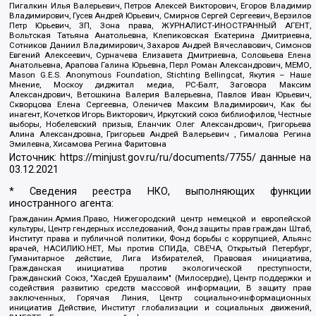
Пигалкин Илья Валерьевич, Петров Алексей Викторович, Егоров Владимир
Владимирович, Гусев Андрей Юрьевич, Смирнов Сергей Сергеевич, Верзилов
Петр Юрьевич, ЗП, Зона права, ЖУРНАЛИСТ-ИНОСТРАННЫЙ АГЕНТ,
Вольтская Татьяна Анатольевна, Клепиковская Екатерина Дмитриевна,
Сотников Даниил Владимирович, Захаров Андрей Вячеславович, Симонов
Евгений Алексеевич, Сурначева Елизавета Дмитриевна, Соловьева Елена
Анатольевна, Арапова Галина Юрьевна, Перл Роман Александрович, МЕМО,
Mason G.E.S. Anonymous Foundation, Stichting Bellingcat, Якутия – Наше
Мнение, Москоу диджитал медиа, РС-Балт, Заговора Максим
Александрович, Ветошкина Валерия Валерьевна, Павлов Иван Юрьевич,
Скворцова Елена Сергеевна, Оленичев Максим Владимирович, Как бы
инагент, Кочетков Игорь Викторович, Иркутский союз библиофилов, Честные
выборы, Нобелевский призыв, Еланчик Олег Александрович, Григорьева
Алина Александровна, Григорьев Андрей Валерьевич , Гималова Регина
Эмилевна, Хисамова Регина Фаритовна
Источник:
https://minjust.gov.ru/ru/documents/7755/
данные на
03.12.2021
* Сведения реестра НКО, выполняющих функции
иностранного агента:
Гражданин.Армия.Право, Нижегородский центр немецкой и европейской
культуры, Центр гендерных исследований, Фонд защиты прав граждан Штаб,
Институт права и публичной политики, Фонд борьбы с коррупцией, Альянс
врачей, НАСИЛИЮ.НЕТ, Мы против СПИДа, СВЕЧА, Открытый Петербург,
Гуманитарное действие, Лига Избирателей, Правовая инициатива,
Гражданская инициатива против экологической преступности,
Гражданский Союз, "Хасдей Ерушалаим" (Милосердие), Центр поддержки и
содействия развитию средств массовой информации, В защиту прав
заключенных, Горячая Линия, Центр социально-информационных
инициатив Действие, Институт глобализации и социальных движений,