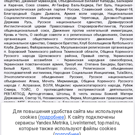
общество, Джамаат мувахидов, Объединенный Вилайат Кабарды, Балкарии
и Карачая, Союз славян, Ат-Такфир Валь-Хиджра, Пит Буль, Национал-
социалистическая рабочая партия России, Славянский союз, Формат-18,
Благородный Орден Дьявола, Армия воли народа, Национальная
Социалистическая Инициатива города Череповца, Духовно-Родовая
Держава Русь, Русское национальное единство, Древнерусской
Инглистической церкви Православных Староверов-Инглингов, Русский
общенациональный союз, Движение против нелегальной иммиграции,
Кровь и Честь, О свободе совести и о религиозных объединениях, Омская
организация общественного политического движения Русское
национальное единство, Северное Братство, Клуб Болельщиков Футбольного
Клуба Динамо, Файзрахманисты, Мусульманская религиозная организация
п. Боровский Тюменского района Тюменской области, Община Коренного
Русского народа Щелковского района, Правый сектор, Украинская
национальная ассамблея – Украинская народная самооборона,
Украинская повстанческая армия, Тризуб им. Степана Бандеры, Братство,
Белый Крест, Misanthropic division, Религиозное объединение
последователей инглиизма, Народная Социальная Инициатива, TulaSkins,
Этнополитическое объединение Русские, Русское национальное
объединение Атака, Мечеть Мирмамеда, Община Коренного Русского
народа г. Астрахани, ВОЛЯ, Меджлис крымскотатарского народа, Рубеж
Севера, ТОЙС, О противодействии экстремистской деятельности,
РЕВТАТПОД, Артподготовка, Штольц, В честь иконы Божией Матери
Державная, Сектор 16, Независимость, Фирма, Молодежная правозащитная
группа МПГ, Курсом Правды и Единения, Каракольская инициативная
группа, Автоград Крю, Союз Славянских Сил Руси, Алля-Аят,
Для повышения удобства сайта мы используем
Благотворительный пансионат Ак Умут, Русская республика Русь,
Арестантское уголовное единство, Башкорт, Нация и свобода, W.H.С., Фалунь
cookies (
подробнее
). К сайту подключены
Дафа, Иртыш Ultras, Русский Патриотический клуб-Новокузнецк/РПК,
сервисы Yandex.Metrika, LiveInternet, top.mail.ru,
Сибирский державный союз, Фонд борьбы с коррупцией, Фонд защиты прав
граждан, Штабы Навального, Совет граждан СССР Прикубанского округа г.
которые также используют файлы cookies
Краснодара
(
подробнее
).