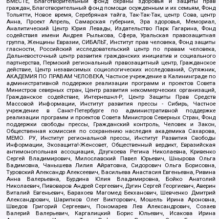
ВМЕСТЕ, Благотворительный фонд охраны здоровья и защиты прав
граждан, Благотворительный фонд помощи осужденным и их семьям, Фонд
Тольятти, Новое время, Серебряная тайга, Так-Так-Так, центр Сова, центр
Анна, Проект Апрель, Самарская губерния, Эра здоровья, Мемориал,
Аналитический Центр Юрия Левады, Издательство Парк Гагарина, Фонд
содействия имени Андрея Рылькова, Сфера, Уральская правозащитная
группа, Женщины Евразии, СИБАЛЬТ, Институт прав человека, Фонд защиты
гласности, Российский исследовательский центр по правам человека,
Дальневосточный центр развития гражданских инициатив и социального
партнерства, Пермский региональный правозащитный центр, Гражданское
действие, Центр независимых социологических исследований, Сутяжник,
АКАДЕМИЯ ПО ПРАВАМ ЧЕЛОВЕКА, Частное учреждение в Калининграде по
административной поддержке реализации программ и проектов Совета
Министров северных стран, Центр развития некоммерческих организаций,
Гражданское содействие, Интернешнл-Р, Центр Защиты Прав Средств
Массовой Информации, Институт развития прессы - Сибирь, Частное
учреждение в Санкт-Петербурге по административной поддержке
реализации программ и проектов Совета Министров Северных Стран, Фонд
поддержки свободы прессы, Гражданский контроль, Человек и Закон,
Общественная комиссия по сохранению наследия академика Сахарова,
МЕМО. РУ, Институт региональной прессы, Институт Развития Свободы
Информации, Экозащита!-Женсовет, Общественный вердикт, Евразийская
антимонопольная ассоциация, Дзугкоева Регина Николаевна, Кривенко
Сергей Владимирович, Милославский Павел Юрьевич, Шнырова Ольга
Вадимовна, Чанышева Лилия Айратовна, Сидорович Ольга Борисовна,
Туровский Александр Алексеевич, Васильева Анастасия Евгеньевна, Ривина
Анна Валерьевна, Бурдина Юлия Владимировна, Бойко Анатолий
Николаевич, Пивоваров Андрей Сергеевич, Дугин Сергей Георгиевич, Аверин
Виталий Евгеньевич, Барахоев Магомед Бекханович, Шевченко Дмитрий
Александрович, Шарипков Олег Викторович, Мошель Ирина Ароновна,
Шведов Григорий Сергеевич, Пономарев Лев Александрович, Созаев
Валерий Валерьевич, Каргалицкий Борис Юльевич, Исакова Ирина