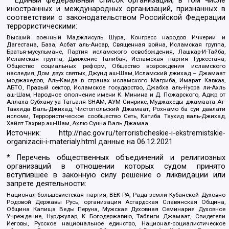
* Единый федеральный список организаций, в том числе
иностранных и международных организаций, признанных в
соответствии с законодательством Российской Федерации
террористическими:
Высший военный Маджлисуль Шура, Конгресс народов Ичкерии и
Дагестана, База, Асбат аль-Ансар, Священная война, Исламская группа,
Братья-мусульмане, Партия исламского освобождения, Лашкар-И-Тайба,
Исламская группа, Движение Талибан, Исламская партия Туркестана,
Общество социальных реформ, Общество возрождения исламского
наследия, Дом двух святых, Джунд аш-Шам, Исламский джихад – Джамаат
моджахедов, Аль-Каида в странах исламского Магриба, Имарат Кавказ,
АБТО, Правый сектор, Исламское государство, Джабха аль-Нусра ли-Ахль
аш-Шам, Народное ополчение имени К. Минина и Д. Пожарского, Аджр от
Аллаха Субхану уа Тагьаля SHAM, АУМ Синрике, Муджахеды джамаата Ат-
Тавхида Валь-Джихад, Чистопольский Джамаат, Рохнамо ба суи давлати
исломи, Террористическое сообщество Сеть, Катиба Таухид валь-Джихад,
Хайят Тахрир аш-Шам, Ахлю Сунна Валь Джамаа
Источник:
http://nac.gov.ru/terroristicheskie-i-ekstremistskie-
organizacii-i-materialy.html
данные на
06.12.2021
* Перечень общественных объединений и религиозных
организаций в отношении которых судом принято
вступившее в законную силу решение о ликвидации или
запрете деятельности:
Национал-большевистская партия, ВЕК РА, Рада земли Кубанской Духовно
Родовой Державы Русь, организация Асгардская Славянская Община,
Община Капища Веды Перуна, Мужская Духовная Семинария Духовное
Учреждение, Нурджулар, К Богодержавию, Таблиги Джамаат, Свидетели
Иеговы, Русское национальное единство, Национал-социалистическое