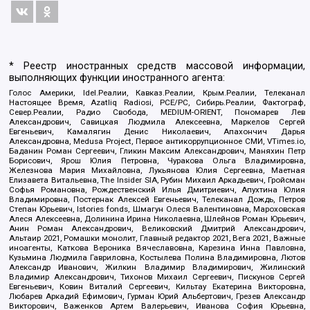
* Реестр иностранных средств массовой информации,
выполняющих функции иностранного агента:
Голос Америки, Idel.Реалии, Кавказ.Реалии, Крым.Реалии, Телеканал
Настоящее Время, Azatliq Radiosi, PCE/PC, Сибирь.Реалии, Фактограф,
Север.Реалии, Радио Свобода, MEDIUM-ORIENT, Пономарев Лев
Александрович, Савицкая Людмила Алексеевна, Маркелов Сергей
Евгеньевич, Камалягин Денис Николаевич, Апахончич Дарья
Александровна, Medusa Project, Первое антикоррупционное СМИ, VTimes.io,
Баданин Роман Сергеевич, Гликин Максим Александрович, Маняхин Петр
Борисович, Ярош Юлия Петровна, Чуракова Ольга Владимировна,
Железнова Мария Михайловна, Лукьянова Юлия Сергеевна, Маетная
Елизавета Витальевна, The Insider SIA, Рубин Михаил Аркадьевич, Гройсман
Софья Романовна, Рождественский Илья Дмитриевич, Апухтина Юлия
Владимировна, Постернак Алексей Евгеньевич, Телеканал Дождь, Петров
Степан Юрьевич, Istories fonds, Шмагун Олеся Валентиновна, Мароховская
Алеся Алексеевна, Долинина Ирина Николаевна, Шлейнов Роман Юрьевич,
Анин Роман Александрович, Великовский Дмитрий Александрович,
Альтаир 2021, Ромашки монолит, Главный редактор 2021, Вега 2021, Важные
иноагенты, Каткова Вероника Вячеславовна, Карезина Инна Павловна,
Кузьмина Людмила Гавриловна, Костылева Полина Владимировна, Лютов
Александр Иванович, Жилкин Владимир Владимирович, Жилинский
Владимир Александрович, Тихонов Михаил Сергеевич, Пискунов Сергей
Евгеньевич, Ковин Виталий Сергеевич, Кильтау Екатерина Викторовна,
Любарев Аркадий Ефимович, Гурман Юрий Альбертович, Грезев Александр
Викторович, Важенков Артем Валерьевич, Иванова София Юрьевна,