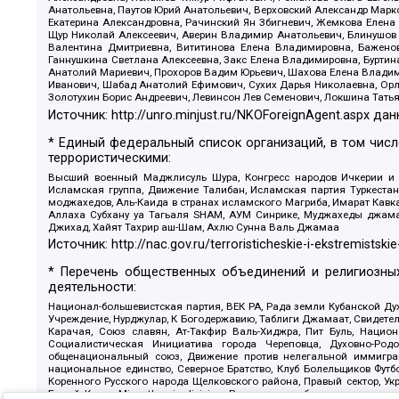
Анатольевна, Паутов Юрий Анатольевич, Верховский Александр Марк
Екатерина Александровна, Рачинский Ян Збигневич, Жемкова Елена 
Щур Николай Алексеевич, Аверин Владимир Анатольевич, Блинушов 
Валентина Дмитриевна, Вититинова Елена Владимировна, Баженов
Ганнушкина Светлана Алексеевна, Закс Елена Владимировна, Буртин
Анатолий Мариевич, Прохоров Вадим Юрьевич, Шахова Елена Владими
Иванович, Шабад Анатолий Ефимович, Сухих Дарья Николаевна, Орл
Золотухин Борис Андреевич, Левинсон Лев Семенович, Локшина Тать
Источник:
http://unro.minjust.ru/NKOForeignAgent.aspx
дан
* Единый федеральный список организаций, в том чис
террористическими:
Высший военный Маджлисуль Шура, Конгресс народов Ичкерии и Да
Исламская группа, Движение Талибан, Исламская партия Туркест
моджахедов, Аль-Каида в странах исламского Магриба, Имарат Кавка
Аллаха Субхану уа Тагьаля SHAM, АУМ Синрике, Муджахеды джамаа
Джихад, Хайят Тахрир аш-Шам, Ахлю Сунна Валь Джамаа
Источник:
http://nac.gov.ru/terroristicheskie-i-ekstremistskie
* Перечень общественных объединений и религиозных
деятельности:
Национал-большевистская партия, ВЕК РА, Рада земли Кубанской 
Учреждение, Нурджулар, К Богодержавию, Таблиги Джамаат, Свидете
Карачая, Союз славян, Ат-Такфир Валь-Хиджра, Пит Буль, Нацио
Социалистическая Инициатива города Череповца, Духовно-Родо
общенациональный союз, Движение против нелегальной иммиграц
национальное единство, Северное Братство, Клуб Болельщиков Фу
Коренного Русского народа Щелковского района, Правый сектор, Ук
Белый Крест, Misanthropic division, Религиозное объединение пос