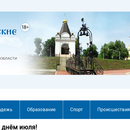
одежь
Образование
Спорт
Происшествия
днём июля! ️