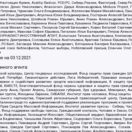
 Настоящее Время, Azatliq Radiosi, PCE/PC, Сибирь.Реалии, Фактограф, Север
ягин Денис Николаевич, Апахончич Дарья Александровна, Medusa Project, П
етровна, Чуракова Ольга Владимировна, Железнова Мария Михайловна, Лукьян
й Илья Дмитриевич, Апухтина Юлия Владимировна, Постернак Алексей Евгеньев
рина Николаевна, Шлейнов Роман Юрьевич, Анин Роман Александрович, Вел
оника Вячеславовна, Карезина Инна Павловна, Кузьмина Людмила Гавриловна
ов Михаил Сергеевич, Пискунов Сергей Евгеньевич, Ковин Виталий Сергеевич
алерьевич, Иванова София Юрьевна, Пигалкин Илья Валерьевич, Петров Алексе
а, ЖУРНАЛИСТ-ИНОСТРАННЫЙ АГЕНТ, Вольтская Татьяна Анатольевна, Клепиков
авета Дмитриевна, Соловьева Елена Анатольевна, Арапова Галина Юрьевна, П
иа, РС-Балт, Заговора Максим Александрович, Ветошкина Валерия Валерьевна
ский союз библиофилов, Честные выборы, Нобелевский призыв, Еланчик Олег
а
е на
03.12.2021
нного агента:
ой культуры, Центр гендерных исследований, Фонд защиты прав граждан Шта
 Петербург, Гуманитарное действие, Лига Избирателей, Правовая инициат
держки и содействия развитию средств массовой информации, В защиту п
ий, ВМЕСТЕ, Благотворительный фонд охраны здоровья и защиты прав граж
, центр Анна, Проект Апрель, Самарская губерния, Эра здоровья, Мемориал,
я группа, Женщины Евразии, СИБАЛЬТ, Институт прав человека, Фонд защиты 
льного партнерства, Пермский региональный правозащитный центр, Граждан
лининграде по административной поддержке реализации программ и проекто
 Прав Средств Массовой Информации, Институт развития прессы - Сибирь, Ча
, Фонд поддержки свободы прессы, Гражданский контроль, Человек и Закон, 
оды Информации, Экозащита!-Женсовет, Общественный вердикт, Евразийская а
 Вадимовна, Чанышева Лилия Айратовна, Сидорович Ольга Борисовна, Туровс
олаевич, Пивоваров Андрей Сергеевич, Дугин Сергей Георгиевич, Аверин В
вна, Шведов Григорий Сергеевич, Пономарев Лев Александрович, Созаев
евна, Щаров Сергей Алексадрович, Цирульников Борис Альбертович, Халидо