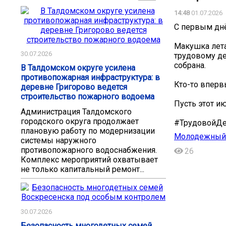
14:48
01.07.2026
С первым днё
Макушка лета
30.07.2026
трудовому де
собрана.
В Талдомском округе усилена
противопожарная инфраструктура: в
Кто-то впервы
деревне Григорово ведется
строительство пожарного водоема
Пусть этот и
Администрация Талдомского
городского округа продолжает
#ТрудовойДе
плановую работу по модернизации
Молодежный 
системы наружного
противопожарного водоснабжения.
26
Комплекс мероприятий охватывает
не только капитальный ремонт...
30.07.2026
Безопасность многодетных семей