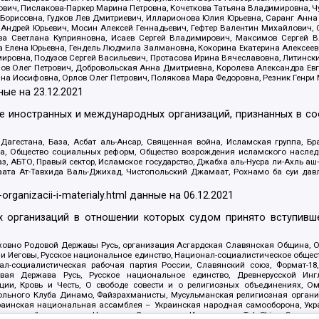
ович, Пислакова-Паркер Марина Петровна, Кочеткова Татьяна Владимировна, Ч
Борисовна, Гудков Лев Дмитриевич, Илларионова Юлия Юрьевна, Саранг Анна
Андрей Юрьевич, Мосин Алексей Геннадьевич, Гефтер Валентин Михайлович,
а Светлана Куприяновна, Исаев Сергей Владимирович, Максимов Сергей Вл
а Елена Юрьевна, Гендель Людмила Залмановна, Кокорина Екатерина Алексее
ровна, Подузов Сергей Васильевич, Протасова Ирина Вячеславовна, Литинск
ов Олег Петрович, Добровольская Анна Дмитриевна, Королева Александра Ев
яна Иосифовна, Орлов Олег Петрович, Полякова Мара Федоровна, Резник Генри
ные на
23.12.2021
ле иностранных и международных организаций, признанных в с
гестана, База, Асбат аль-Ансар, Священная война, Исламская группа, Бра
ана, Общество социальных реформ, Общество возрождения исламского насле
з, АБТО, Правый сектор, Исламское государство, Джабха аль-Нусра ли-Ахль а
та Ат-Тавхида Валь-Джихад, Чистопольский Джамаат, Рохнамо ба суи давлат
-organizacii-i-materialy.html
данные на
06.12.2021
 организаций в отношении которых судом принято вступивше
Духовно Родовой Державы Русь, организация Асгардская Славянская Община,
ли Иеговы, Русское национальное единство, Национал-социалистическое обще
нал-социалистическая рабочая партия России, Славянский союз, Формат-
вая Держава Русь, Русское национальное единство, Древнерусской Ингл
ии, Кровь и Честь, О свободе совести и о религиозных объединениях, Ом
тбольного Клуба Динамо, Файзрахманисты, Мусульманская религиозная орган
раинская национальная ассамблея – Украинская народная самооборона, Укра
ледователей инглиизма, Народная Социальная Инициатива, TulaSkins, Этноп