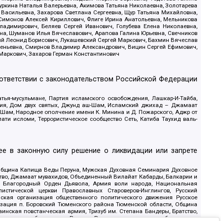
уркина Наталья Валерьевна, Акимова Татьяна Николаевна, Золотарева
 Васильевна, Захарова Светлана Сергеевна, Щур Татьяна Михайловна,
 Симонов Алексей Кириллович, Флиге Ирина Анатольевна, Мельникова
адимирович, Беляев Сергей Иванович, Голубева Елена Николаевна,
вна, Шуманов Илья Вячеславович, Арапова Галина Юрьевна, Свечников
ий Леонид Борисович, Лукашевский Сергей Маркович, Бахмин Вячеслав
геньевна, Смирнов Владимир Александрович, Вицин Сергей Ефимович,
 Маркович, Захаров Герман Константинович
оответствии с законодательством Российской Федерации
тья-мусульмане, Партия исламского освобождения, Лашкар-И-Тайба,
дия, Дом двух святых, Джунд аш-Шам, Исламский джихад – Джамаат
ш-Шам, Народное ополчение имени К. Минина и Д. Пожарского, Аджр от
и исломи, Террористическое сообщество Сеть, Катиба Таухид валь-
е в законную силу решение о ликвидации или запрете
 Община Капища Веды Перуна, Мужская Духовная Семинария Духовное
ство, Джамаат мувахидов, Объединенный Вилайат Кабарды, Балкарии и
18, Благородный Орден Дьявола, Армия воли народа, Национальная
истической церкви Православных Староверов-Инглингов, Русский
ская организация общественного политического движения Русское
изация п. Боровский Тюменского района Тюменской области, Община
инская повстанческая армия, Тризуб им. Степана Бандеры, Братство,
олитическое объединение Русские, Русское национальное объединение