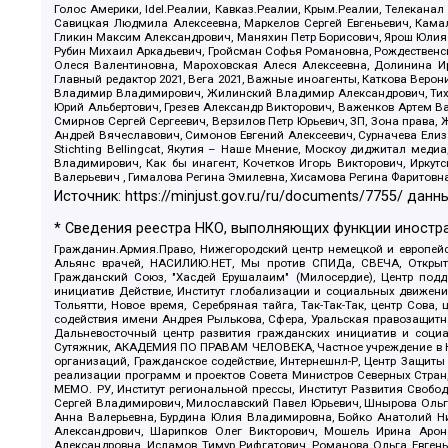
Голос Америки, Idel.Реалии, Кавказ.Реалии, Крым.Реалии, Телеканал
Савицкая Людмила Алексеевна, Маркелов Сергей Евгеньевич, Камал
Гликин Максим Александрович, Маняхин Петр Борисович, Ярош Юлия П
Рубин Михаил Аркадьевич, Гройсман Софья Романовна, Рождественски
Олеся Валентиновна, Мароховская Алеся Алексеевна, Долинина И
Главный редактор 2021, Вега 2021, Важные иноагенты, Каткова Вер
Владимир Владимирович, Жилинский Владимир Александрович, Тихон
Юрий Альбертович, Грезев Александр Викторович, Важенков Артем В
Смирнов Сергей Сергеевич, Верзилов Петр Юрьевич, ЗП, Зона прав
Андрей Вячеславович, Симонов Евгений Алексеевич, Сурначева Елиз
Stichting Bellingcat, Якутия – Наше Мнение, Москоу диджитал мед
Владимирович, Как бы инагент, Кочетков Игорь Викторович, Иркут
Валерьевич , Гималова Регина Эмилевна, Хисамова Регина Фаритовн
Источник:
https://minjust.gov.ru/ru/documents/7755/
данны
* Сведения реестра НКО, выполняющих функции иностра
Гражданин.Армия.Право, Нижегородский центр немецкой и европейск
Альянс врачей, НАСИЛИЮ.НЕТ, Мы против СПИДа, СВЕЧА, Открытый
Гражданский Союз, "Хасдей Ерушалаим" (Милосердие), Центр под
инициатив Действие, Институт глобализации и социальных движен
Тольятти, Новое время, Серебряная тайга, Так-Так-Так, центр Сова
содействия имени Андрея Рылькова, Сфера, Уральская правозащитна
Дальневосточный центр развития гражданских инициатив и социа
Сутяжник, АКАДЕМИЯ ПО ПРАВАМ ЧЕЛОВЕКА, Частное учреждение в Ка
организаций, Гражданское содействие, Интернешнл-Р, Центр Защиты
реализации программ и проектов Совета Министров Северных Стран
МЕМО. РУ, Институт региональной прессы, Институт Развития Своб
Сергей Владимирович, Милославский Павел Юрьевич, Шнырова Ольга
Анна Валерьевна, Бурдина Юлия Владимировна, Бойко Анатолий Ник
Александрович, Шарипков Олег Викторович, Мошель Ирина Ароно
Александровна, Исламов Тимур Рифгатович, Романова Ольга Евгень