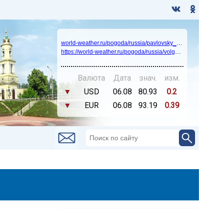
world-weather.ru/pogoda/russia/pavlovsky_posad/14days/
https://world-weather.ru/pogoda/russia/volgograd/
Валюта
Дата
знач.
изм.
▼
USD
06.08
80.93
0.2
▼
EUR
06.08
93.19
0.39