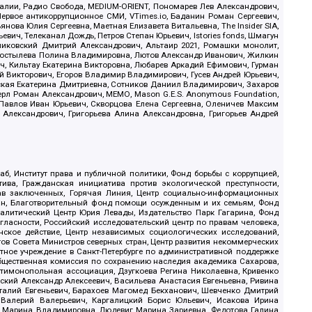
.Реалии, Радио Свобода, MEDIUM-ORIENT, Пономарев Лев Александрович,
ервое антикоррупционное СМИ, VTimes.io, Баданин Роман Сергеевич,
ова Юлия Сергеевна, Маетная Елизавета Витальевна, The Insider SIA,
ич, Телеканал Дождь, Петров Степан Юрьевич, Istories fonds, Шмагун
иковский Дмитрий Александрович, Альтаир 2021, Ромашки монолит,
, Костылева Полина Владимировна, Лютов Александр Иванович, Жилкин
, Кильтау Екатерина Викторовна, Любарев Аркадий Ефимович, Гурман
й Викторович, Егоров Владимир Владимирович, Гусев Андрей Юрьевич,
ская Екатерина Дмитриевна, Сотников Даниил Владимирович, Захаров
ерл Роман Александрович, МЕМО, Mason G.E.S. Anonymous Foundation,
, Павлов Иван Юрьевич, Скворцова Елена Сергеевна, Оленичев Максим
 Александрович, Григорьева Алина Александровна, Григорьев Андрей
б, Институт права и публичной политики, Фонд борьбы с коррупцией,
ива, Гражданская инициатива против экологической преступности,
рав заключенных, Горячая Линия, Центр социально-информационных
дан, Благотворительный фонд помощи осужденным и их семьям, Фонд
 Аналитический Центр Юрия Левады, Издательство Парк Гагарина, Фонд
гласности, Российский исследовательский центр по правам человека,
ское действие, Центр независимых социологических исследований,
в Совета Министров северных стран, Центр развития некоммерческих
стное учреждение в Санкт-Петербурге по административной поддержке
Общественная комиссия по сохранению наследия академика Сахарова,
нтимонопольная ассоциация, Дзугкоева Регина Николаевна, Кривенко
кий Александр Алексеевич, Васильева Анастасия Евгеньевна, Ривина
италий Евгеньевич, Барахоев Магомед Бекханович, Шевченко Дмитрий
 Валерий Валерьевич, Каргалицкий Борис Юльевич, Исакова Ирина
ва Марина Владимировна, Людевиг Марина Зариевна, Федотова Галина