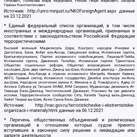
Петрович, Полякова Мара Федоровна, Резник Генри Маркович, Захаров
Герман Константинович
Источник:
http://unro.minjust.ru/NKOForeignAgent.aspx
данные
на
23.12.2021
* Единый федеральный список организаций, в том числе
иностранных и международных организаций, признанных в
соответствии с законодательством Российской Федерации
террористическими:
Высший военный Маджлисуль Шура, Конгресс народов Ичкерии и
Дагестана, База, Асбат аль-Ансар, Священная война, Исламская группа,
Братья-мусульмане, Партия исламского освобождения, Лашкар-И-Тайба,
Исламская группа, Движение Талибан, Исламская партия Туркестана,
Общество социальных реформ, Общество возрождения исламского
наследия, Дом двух святых, Джунд аш-Шам, Исламский джихад – Джамаат
моджахедов, Аль-Каида в странах исламского Магриба, Имарат Кавказ,
АБТО, Правый сектор, Исламское государство, Джабха аль-Нусра ли-Ахль
аш-Шам, Народное ополчение имени К. Минина и Д. Пожарского, Аджр от
Аллаха Субхану уа Тагьаля SHAM, АУМ Синрике, Муджахеды джамаата Ат-
Тавхида Валь-Джихад, Чистопольский Джамаат, Рохнамо ба суи давлати
исломи, Террористическое сообщество Сеть, Катиба Таухид валь-Джихад,
Хайят Тахрир аш-Шам, Ахлю Сунна Валь Джамаа
Источник:
http://nac.gov.ru/terroristicheskie-i-ekstremistskie-
organizacii-i-materialy.html
данные на
06.12.2021
* Перечень общественных объединений и религиозных
организаций в отношении которых судом принято
вступившее в законную силу решение о ликвидации или
запрете деятельности: