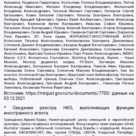
Кузьмина Людмила Гавриловна, Костылева Полина Владимировна, Лютов
Александр Иванович, Жилкин Владимир Владимирович, Жилинский
Владимир Александрович, Тихонов Михаил Сергеевич, Пискунов Сергей
Евгеньевич, Ковин Виталий Сергеевич, Кильтау Екатерина Викторовна,
Любарев Аркадий Ефимович, Гурман Юрий Альбертович, Грезев Александр
Викторович, Важенков Артем Валерьевич, Иванова София Юрьевна,
Пигалкин Илья Валерьевич, Петров Алексей Викторович, Егоров Владимир
Владимирович, Гусев Андрей Юрьевич, Смирнов Сергей Сергеевич, Верзилов
Петр Юрьевич, ЗП, Зона права, ЖУРНАЛИСТ-ИНОСТРАННЫЙ АГЕНТ,
Вольтская Татьяна Анатольевна, Клепиковская Екатерина Дмитриевна,
Сотников Даниил Владимирович, Захаров Андрей Вячеславович, Симонов
Евгений Алексеевич, Сурначева Елизавета Дмитриевна, Соловьева Елена
Анатольевна, Арапова Галина Юрьевна, Перл Роман Александрович, МЕМО,
Mason G.E.S. Anonymous Foundation, Stichting Bellingcat, Якутия – Наше
Мнение, Москоу диджитал медиа, РС-Балт, Заговора Максим
Александрович, Ветошкина Валерия Валерьевна, Павлов Иван Юрьевич,
Скворцова Елена Сергеевна, Оленичев Максим Владимирович, Как бы
инагент, Кочетков Игорь Викторович, Иркутский союз библиофилов, Честные
выборы, Нобелевский призыв, Еланчик Олег Александрович, Григорьева
Алина Александровна, Григорьев Андрей Валерьевич , Гималова Регина
Эмилевна, Хисамова Регина Фаритовна
Источник:
https://minjust.gov.ru/ru/documents/7755/
данные на
03.12.2021
* Сведения реестра НКО, выполняющих функции
иностранного агента:
Гражданин.Армия.Право, Нижегородский центр немецкой и европейской
культуры, Центр гендерных исследований, Фонд защиты прав граждан Штаб,
Институт права и публичной политики, Фонд борьбы с коррупцией, Альянс
врачей, НАСИЛИЮ.НЕТ, Мы против СПИДа, СВЕЧА, Открытый Петербург,