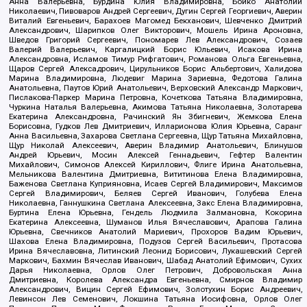
Анна Валерьевна, Бурдина Юлия Владимировна, Бойко Анатолий
Николаевич, Пивоваров Андрей Сергеевич, Дугин Сергей Георгиевич, Аверин
Виталий Евгеньевич, Барахоев Магомед Бекханович, Шевченко Дмитрий
Александрович, Шарипков Олег Викторович, Мошель Ирина Ароновна,
Шведов Григорий Сергеевич, Пономарев Лев Александрович, Созаев
Валерий Валерьевич, Каргалицкий Борис Юльевич, Исакова Ирина
Александровна, Исламов Тимур Рифгатович, Романова Ольга Евгеньевна,
Щаров Сергей Алексадрович, Цирульников Борис Альбертович, Халидова
Марина Владимировна, Людевиг Марина Зариевна, Федотова Галина
Анатольевна, Паутов Юрий Анатольевич, Верховский Александр Маркович,
Пислакова-Паркер Марина Петровна, Кочеткова Татьяна Владимировна,
Чуркина Наталья Валерьевна, Акимова Татьяна Николаевна, Золотарева
Екатерина Александровна, Рачинский Ян Збигневич, Жемкова Елена
Борисовна, Гудков Лев Дмитриевич, Илларионова Юлия Юрьевна, Саранг
Анна Васильевна, Захарова Светлана Сергеевна, Щур Татьяна Михайловна,
Щур Николай Алексеевич, Аверин Владимир Анатольевич, Блинушов
Андрей Юрьевич, Мосин Алексей Геннадьевич, Гефтер Валентин
Михайлович, Симонов Алексей Кириллович, Флиге Ирина Анатольевна,
Мельникова Валентина Дмитриевна, Вититинова Елена Владимировна,
Баженова Светлана Куприяновна, Исаев Сергей Владимирович, Максимов
Сергей Владимирович, Беляев Сергей Иванович, Голубева Елена
Николаевна, Ганнушкина Светлана Алексеевна, Закс Елена Владимировна,
Буртина Елена Юрьевна, Гендель Людмила Залмановна, Кокорина
Екатерина Алексеевна, Шуманов Илья Вячеславович, Арапова Галина
Юрьевна, Свечников Анатолий Мариевич, Прохоров Вадим Юрьевич,
Шахова Елена Владимировна, Подузов Сергей Васильевич, Протасова
Ирина Вячеславовна, Литинский Леонид Борисович, Лукашевский Сергей
Маркович, Бахмин Вячеслав Иванович, Шабад Анатолий Ефимович, Сухих
Дарья Николаевна, Орлов Олег Петрович, Добровольская Анна
Дмитриевна, Королева Александра Евгеньевна, Смирнов Владимир
Александрович, Вицин Сергей Ефимович, Золотухин Борис Андреевич,
Левинсон Лев Семенович, Локшина Татьяна Иосифовна, Орлов Олег