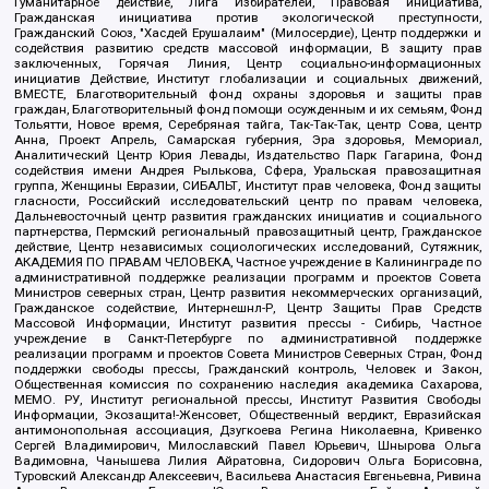
Гуманитарное действие, Лига Избирателей, Правовая инициатива,
Гражданская инициатива против экологической преступности,
Гражданский Союз, "Хасдей Ерушалаим" (Милосердие), Центр поддержки и
содействия развитию средств массовой информации, В защиту прав
заключенных, Горячая Линия, Центр социально-информационных
инициатив Действие, Институт глобализации и социальных движений,
ВМЕСТЕ, Благотворительный фонд охраны здоровья и защиты прав
граждан, Благотворительный фонд помощи осужденным и их семьям, Фонд
Тольятти, Новое время, Серебряная тайга, Так-Так-Так, центр Сова, центр
Анна, Проект Апрель, Самарская губерния, Эра здоровья, Мемориал,
Аналитический Центр Юрия Левады, Издательство Парк Гагарина, Фонд
содействия имени Андрея Рылькова, Сфера, Уральская правозащитная
группа, Женщины Евразии, СИБАЛЬТ, Институт прав человека, Фонд защиты
гласности, Российский исследовательский центр по правам человека,
Дальневосточный центр развития гражданских инициатив и социального
партнерства, Пермский региональный правозащитный центр, Гражданское
действие, Центр независимых социологических исследований, Сутяжник,
АКАДЕМИЯ ПО ПРАВАМ ЧЕЛОВЕКА, Частное учреждение в Калининграде по
административной поддержке реализации программ и проектов Совета
Министров северных стран, Центр развития некоммерческих организаций,
Гражданское содействие, Интернешнл-Р, Центр Защиты Прав Средств
Массовой Информации, Институт развития прессы - Сибирь, Частное
учреждение в Санкт-Петербурге по административной поддержке
реализации программ и проектов Совета Министров Северных Стран, Фонд
поддержки свободы прессы, Гражданский контроль, Человек и Закон,
Общественная комиссия по сохранению наследия академика Сахарова,
МЕМО. РУ, Институт региональной прессы, Институт Развития Свободы
Информации, Экозащита!-Женсовет, Общественный вердикт, Евразийская
антимонопольная ассоциация, Дзугкоева Регина Николаевна, Кривенко
Сергей Владимирович, Милославский Павел Юрьевич, Шнырова Ольга
Вадимовна, Чанышева Лилия Айратовна, Сидорович Ольга Борисовна,
Туровский Александр Алексеевич, Васильева Анастасия Евгеньевна, Ривина