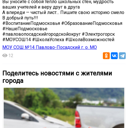
Вы уносите с собой тепло школьных стен, мудрость
ваших учителей и веру друг в друга
А впереди — чистый лист... Пишите свою историю смело
В добрый путь!!!
#ВоспитаниеПодмосковья #ОбразованиеПодмосковья
#НашеПодмосковье
#павловопосадскийгородскойокруг #Электрогорск
#МОУСОШ14 #ШколаУспеха #ШколаВозможностей
МОУ СОШ №14 Павлово-Посадский г. о. МО
12
Поделитесь новостями с жителями
города