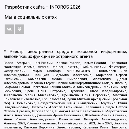
Разработчик сайта –
INFOROS
2026
Мы в социальных сетях:
* Реестр иностранных средств массовой информации,
выполняющих функции иностранного агента:
Голос Америки, Idel.Реалии, Кавказ.Реалии, Крым.Реалии, Телеканал
Настоящее Время, Azatliq Radiosi, PCE/PC, Сибирь.Реалии, Фактограф,
Север.Реалии, Радио Свобода, MEDIUM-ORIENT, Пономарев Лев
Александрович, Савицкая Людмила Алексеевна, Маркелов Сергей
Евгеньевич, Камалягин Денис Николаевич, Апахончич Дарья
Александровна, Medusa Project, Первое антикоррупционное СМИ, VTimes.io,
Баданин Роман Сергеевич, Гликин Максим Александрович, Маняхин Петр
Борисович, Ярош Юлия Петровна, Чуракова Ольга Владимировна,
Железнова Мария Михайловна, Лукьянова Юлия Сергеевна, Маетная
Елизавета Витальевна, The Insider SIA, Рубин Михаил Аркадьевич, Гройсман
Софья Романовна, Рождественский Илья Дмитриевич, Апухтина Юлия
Владимировна, Постернак Алексей Евгеньевич, Телеканал Дождь, Петров
Степан Юрьевич, Istories fonds, Шмагун Олеся Валентиновна, Мароховская
Алеся Алексеевна, Долинина Ирина Николаевна, Шлейнов Роман Юрьевич,
Анин Роман Александрович, Великовский Дмитрий Александрович,
Альтаир 2021, Ромашки монолит, Главный редактор 2021, Вега 2021, Важные
иноагенты, Каткова Вероника Вячеславовна, Карезина Инна Павловна,