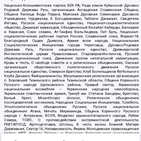
Национал-большевистская партия, ВЕК РА, Рада земли Кубанской Духовно
Родовой Державы Русь, организация Асгардская Славянская Община,
Община Капища Веды Перуна, Мужская Духовная Семинария Духовное
Учреждение, Нурджулар, К Богодержавию, Таблиги Джамаат, Свидетели
Иеговы, Русское национальное единство, Национал-социалистическое
общество, Джамаат мувахидов, Объединенный Вилайат Кабарды, Балкарии
и Карачая, Союз славян, Ат-Такфир Валь-Хиджра, Пит Буль, Национал-
социалистическая рабочая партия России, Славянский союз, Формат-18,
Благородный Орден Дьявола, Армия воли народа, Национальная
Социалистическая Инициатива города Череповца, Духовно-Родовая
Держава Русь, Русское национальное единство, Древнерусской
Инглистической церкви Православных Староверов-Инглингов, Русский
общенациональный союз, Движение против нелегальной иммиграции,
Кровь и Честь, О свободе совести и о религиозных объединениях, Омская
организация общественного политического движения Русское
национальное единство, Северное Братство, Клуб Болельщиков Футбольного
Клуба Динамо, Файзрахманисты, Мусульманская религиозная организация
п. Боровский Тюменского района Тюменской области, Община Коренного
Русского народа Щелковского района, Правый сектор, Украинская
национальная ассамблея – Украинская народная самооборона,
Украинская повстанческая армия, Тризуб им. Степана Бандеры, Братство,
Белый Крест, Misanthropic division, Религиозное объединение
последователей инглиизма, Народная Социальная Инициатива, TulaSkins,
Этнополитическое объединение Русские, Русское национальное
объединение Атака, Мечеть Мирмамеда, Община Коренного Русского
народа г. Астрахани, ВОЛЯ, Меджлис крымскотатарского народа, Рубеж
Севера, ТОЙС, О противодействии экстремистской деятельности,
РЕВТАТПОД, Артподготовка, Штольц, В честь иконы Божией Матери
Державная, Сектор 16, Независимость, Фирма, Молодежная правозащитная
группа МПГ, Курсом Правды и Единения, Каракольская инициативная
группа, Автоград Крю, Союз Славянских Сил Руси, Алля-Аят,