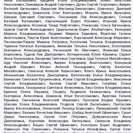
Анна Валерьевна, Бурдина Юлия Владимировна, Бойко Анатолий
Николаевич, Пивоваров Андрей Сергеевич, Дугин Сергей Георгиевич, Аверин
Виталий Евгеньевич, Барахоев Магомед Бекханович, Шевченко Дмитрий
Александрович, Шарипков Олег Викторович, Мошель Ирина Ароновна,
Шведов Григорий Сергеевич, Пономарев Лев Александрович, Созаев
Валерий Валерьевич, Каргалицкий Борис Юльевич, Исакова Ирина
Александровна, Исламов Тимур Рифгатович, Романова Ольга Евгеньевна,
Щаров Сергей Алексадрович, Цирульников Борис Альбертович, Халидова
Марина Владимировна, Людевиг Марина Зариевна, Федотова Галина
Анатольевна, Паутов Юрий Анатольевич, Верховский Александр Маркович,
Пислакова-Паркер Марина Петровна, Кочеткова Татьяна Владимировна,
Чуркина Наталья Валерьевна, Акимова Татьяна Николаевна, Золотарева
Екатерина Александровна, Рачинский Ян Збигневич, Жемкова Елена
Борисовна, Гудков Лев Дмитриевич, Илларионова Юлия Юрьевна, Саранг
Анна Васильевна, Захарова Светлана Сергеевна, Щур Татьяна Михайловна,
Щур Николай Алексеевич, Аверин Владимир Анатольевич, Блинушов
Андрей Юрьевич, Мосин Алексей Геннадьевич, Гефтер Валентин
Михайлович, Симонов Алексей Кириллович, Флиге Ирина Анатольевна,
Мельникова Валентина Дмитриевна, Вититинова Елена Владимировна,
Баженова Светлана Куприяновна, Исаев Сергей Владимирович, Максимов
Сергей Владимирович, Беляев Сергей Иванович, Голубева Елена
Николаевна, Ганнушкина Светлана Алексеевна, Закс Елена Владимировна,
Буртина Елена Юрьевна, Гендель Людмила Залмановна, Кокорина
Екатерина Алексеевна, Шуманов Илья Вячеславович, Арапова Галина
Юрьевна, Свечников Анатолий Мариевич, Прохоров Вадим Юрьевич,
Шахова Елена Владимировна, Подузов Сергей Васильевич, Протасова
Ирина Вячеславовна, Литинский Леонид Борисович, Лукашевский Сергей
Маркович, Бахмин Вячеслав Иванович, Шабад Анатолий Ефимович, Сухих
Дарья Николаевна, Орлов Олег Петрович, Добровольская Анна
Дмитриевна, Королева Александра Евгеньевна, Смирнов Владимир
Александрович, Вицин Сергей Ефимович, Золотухин Борис Андреевич,
Левинсон Лев Семенович, Локшина Татьяна Иосифовна, Орлов Олег