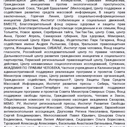
Гуманитарное действие, Лига Избирателей, Правовая инициатива,
Гражданская инициатива против экологической преступности,
Гражданский Союз, "Хасдей Ерушалаим" (Милосердие), Центр поддержки и
содействия развитию средств массовой информации, В защиту прав
заключенных, Горячая Линия, Центр социально-информационных
инициатив Действие, Институт глобализации и социальных движений,
ВМЕСТЕ, Благотворительный фонд охраны здоровья и защиты прав
граждан, Благотворительный фонд помощи осужденным и их семьям, Фонд
Тольятти, Новое время, Серебряная тайга, Так-Так-Так, центр Сова, центр
Анна, Проект Апрель, Самарская губерния, Эра здоровья, Мемориал,
Аналитический Центр Юрия Левады, Издательство Парк Гагарина, Фонд
содействия имени Андрея Рылькова, Сфера, Уральская правозащитная
группа, Женщины Евразии, СИБАЛЬТ, Институт прав человека, Фонд защиты
гласности, Российский исследовательский центр по правам человека,
Дальневосточный центр развития гражданских инициатив и социального
партнерства, Пермский региональный правозащитный центр, Гражданское
действие, Центр независимых социологических исследований, Сутяжник,
АКАДЕМИЯ ПО ПРАВАМ ЧЕЛОВЕКА, Частное учреждение в Калининграде по
административной поддержке реализации программ и проектов Совета
Министров северных стран, Центр развития некоммерческих организаций,
Гражданское содействие, Интернешнл-Р, Центр Защиты Прав Средств
Массовой Информации, Институт развития прессы - Сибирь, Частное
учреждение в Санкт-Петербурге по административной поддержке
реализации программ и проектов Совета Министров Северных Стран, Фонд
поддержки свободы прессы, Гражданский контроль, Человек и Закон,
Общественная комиссия по сохранению наследия академика Сахарова,
МЕМО. РУ, Институт региональной прессы, Институт Развития Свободы
Информации, Экозащита!-Женсовет, Общественный вердикт, Евразийская
антимонопольная ассоциация, Дзугкоева Регина Николаевна, Кривенко
Сергей Владимирович, Милославский Павел Юрьевич, Шнырова Ольга
Вадимовна, Чанышева Лилия Айратовна, Сидорович Ольга Борисовна,
Туровский Александр Алексеевич, Васильева Анастасия Евгеньевна, Ривина