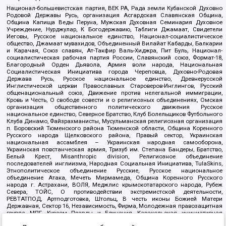
Национал-большевистская партия, ВЕК РА, Рада земли Кубанской Духовно
Родовой Державы Русь, организация Асгардская Славянская Община,
Община Капища Веды Перуна, Мужская Духовная Семинария Духовное
Учреждение, Нурджулар, К Богодержавию, Таблиги Джамаат, Свидетели
Иеговы, Русское национальное единство, Национал-социалистическое
общество, Джамаат мувахидов, Объединенный Вилайат Кабарды, Балкарии
и Карачая, Союз славян, Ат-Такфир Валь-Хиджра, Пит Буль, Национал-
социалистическая рабочая партия России, Славянский союз, Формат-18,
Благородный Орден Дьявола, Армия воли народа, Национальная
Социалистическая Инициатива города Череповца, Духовно-Родовая
Держава Русь, Русское национальное единство, Древнерусской
Инглистической церкви Православных Староверов-Инглингов, Русский
общенациональный союз, Движение против нелегальной иммиграции,
Кровь и Честь, О свободе совести и о религиозных объединениях, Омская
организация общественного политического движения Русское
национальное единство, Северное Братство, Клуб Болельщиков Футбольного
Клуба Динамо, Файзрахманисты, Мусульманская религиозная организация
п. Боровский Тюменского района Тюменской области, Община Коренного
Русского народа Щелковского района, Правый сектор, Украинская
национальная ассамблея – Украинская народная самооборона,
Украинская повстанческая армия, Тризуб им. Степана Бандеры, Братство,
Белый Крест, Misanthropic division, Религиозное объединение
последователей инглиизма, Народная Социальная Инициатива, TulaSkins,
Этнополитическое объединение Русские, Русское национальное
объединение Атака, Мечеть Мирмамеда, Община Коренного Русского
народа г. Астрахани, ВОЛЯ, Меджлис крымскотатарского народа, Рубеж
Севера, ТОЙС, О противодействии экстремистской деятельности,
РЕВТАТПОД, Артподготовка, Штольц, В честь иконы Божией Матери
Державная, Сектор 16, Независимость, Фирма, Молодежная правозащитная
группа МПГ, Курсом Правды и Единения, Каракольская инициативная
группа, Автоград Крю, Союз Славянских Сил Руси, Алля-Аят,