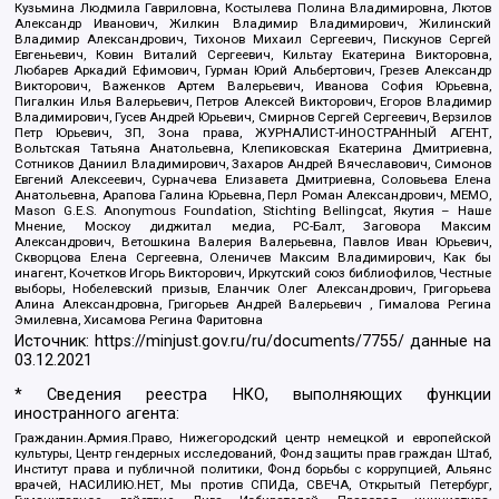
Кузьмина Людмила Гавриловна, Костылева Полина Владимировна, Лютов
Александр Иванович, Жилкин Владимир Владимирович, Жилинский
Владимир Александрович, Тихонов Михаил Сергеевич, Пискунов Сергей
Евгеньевич, Ковин Виталий Сергеевич, Кильтау Екатерина Викторовна,
Любарев Аркадий Ефимович, Гурман Юрий Альбертович, Грезев Александр
Викторович, Важенков Артем Валерьевич, Иванова София Юрьевна,
Пигалкин Илья Валерьевич, Петров Алексей Викторович, Егоров Владимир
Владимирович, Гусев Андрей Юрьевич, Смирнов Сергей Сергеевич, Верзилов
Петр Юрьевич, ЗП, Зона права, ЖУРНАЛИСТ-ИНОСТРАННЫЙ АГЕНТ,
Вольтская Татьяна Анатольевна, Клепиковская Екатерина Дмитриевна,
Сотников Даниил Владимирович, Захаров Андрей Вячеславович, Симонов
Евгений Алексеевич, Сурначева Елизавета Дмитриевна, Соловьева Елена
Анатольевна, Арапова Галина Юрьевна, Перл Роман Александрович, МЕМО,
Mason G.E.S. Anonymous Foundation, Stichting Bellingcat, Якутия – Наше
Мнение, Москоу диджитал медиа, РС-Балт, Заговора Максим
Александрович, Ветошкина Валерия Валерьевна, Павлов Иван Юрьевич,
Скворцова Елена Сергеевна, Оленичев Максим Владимирович, Как бы
инагент, Кочетков Игорь Викторович, Иркутский союз библиофилов, Честные
выборы, Нобелевский призыв, Еланчик Олег Александрович, Григорьева
Алина Александровна, Григорьев Андрей Валерьевич , Гималова Регина
Эмилевна, Хисамова Регина Фаритовна
Источник:
https://minjust.gov.ru/ru/documents/7755/
данные на
03.12.2021
* Сведения реестра НКО, выполняющих функции
иностранного агента:
Гражданин.Армия.Право, Нижегородский центр немецкой и европейской
культуры, Центр гендерных исследований, Фонд защиты прав граждан Штаб,
Институт права и публичной политики, Фонд борьбы с коррупцией, Альянс
врачей, НАСИЛИЮ.НЕТ, Мы против СПИДа, СВЕЧА, Открытый Петербург,