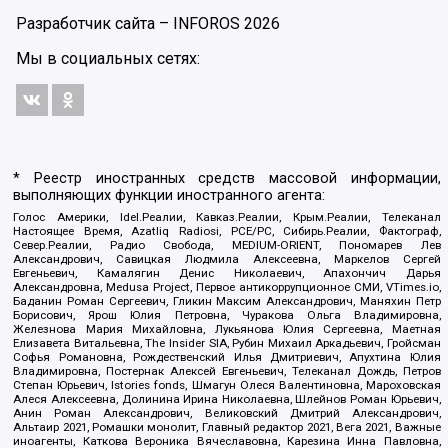
Разработчик сайта –
INFOROS
2026
Мы в социальных сетях:
* Реестр иностранных средств массовой информации,
выполняющих функции иностранного агента:
Голос Америки, Idel.Реалии, Кавказ.Реалии, Крым.Реалии, Телеканал
Настоящее Время, Azatliq Radiosi, PCE/PC, Сибирь.Реалии, Фактограф,
Север.Реалии, Радио Свобода, MEDIUM-ORIENT, Пономарев Лев
Александрович, Савицкая Людмила Алексеевна, Маркелов Сергей
Евгеньевич, Камалягин Денис Николаевич, Апахончич Дарья
Александровна, Medusa Project, Первое антикоррупционное СМИ, VTimes.io,
Баданин Роман Сергеевич, Гликин Максим Александрович, Маняхин Петр
Борисович, Ярош Юлия Петровна, Чуракова Ольга Владимировна,
Железнова Мария Михайловна, Лукьянова Юлия Сергеевна, Маетная
Елизавета Витальевна, The Insider SIA, Рубин Михаил Аркадьевич, Гройсман
Софья Романовна, Рождественский Илья Дмитриевич, Апухтина Юлия
Владимировна, Постернак Алексей Евгеньевич, Телеканал Дождь, Петров
Степан Юрьевич, Istories fonds, Шмагун Олеся Валентиновна, Мароховская
Алеся Алексеевна, Долинина Ирина Николаевна, Шлейнов Роман Юрьевич,
Анин Роман Александрович, Великовский Дмитрий Александрович,
Альтаир 2021, Ромашки монолит, Главный редактор 2021, Вега 2021, Важные
иноагенты, Каткова Вероника Вячеславовна, Карезина Инна Павловна,