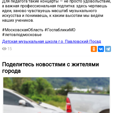
Для педагога такие концерты — не просто удовольствие,
а важная профессиональная подпитка: здесь черпаешь
идеи, заново чувствуешь масштаб музыкального
искусства и понимаешь, к каким высотам мы ведём
наших учеников.
#МосковскаяОбласть #ГоспабликиМО
#летовподмосковье
Детская музыкальная школа г.о. Павловский Посад
15
Поделитесь новостями с жителями
города