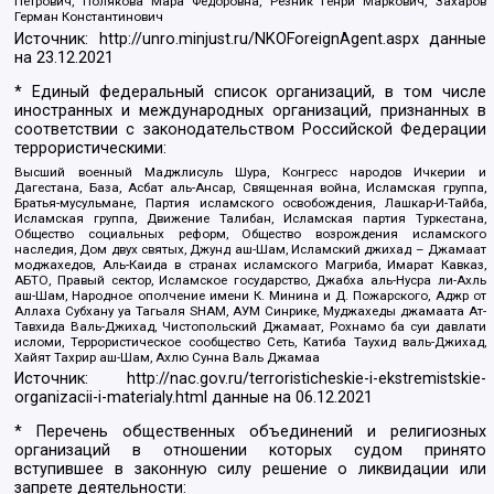
Петрович, Полякова Мара Федоровна, Резник Генри Маркович, Захаров
Герман Константинович
Источник:
http://unro.minjust.ru/NKOForeignAgent.aspx
данные
на
23.12.2021
* Единый федеральный список организаций, в том числе
иностранных и международных организаций, признанных в
соответствии с законодательством Российской Федерации
террористическими:
Высший военный Маджлисуль Шура, Конгресс народов Ичкерии и
Дагестана, База, Асбат аль-Ансар, Священная война, Исламская группа,
Братья-мусульмане, Партия исламского освобождения, Лашкар-И-Тайба,
Исламская группа, Движение Талибан, Исламская партия Туркестана,
Общество социальных реформ, Общество возрождения исламского
наследия, Дом двух святых, Джунд аш-Шам, Исламский джихад – Джамаат
моджахедов, Аль-Каида в странах исламского Магриба, Имарат Кавказ,
АБТО, Правый сектор, Исламское государство, Джабха аль-Нусра ли-Ахль
аш-Шам, Народное ополчение имени К. Минина и Д. Пожарского, Аджр от
Аллаха Субхану уа Тагьаля SHAM, АУМ Синрике, Муджахеды джамаата Ат-
Тавхида Валь-Джихад, Чистопольский Джамаат, Рохнамо ба суи давлати
исломи, Террористическое сообщество Сеть, Катиба Таухид валь-Джихад,
Хайят Тахрир аш-Шам, Ахлю Сунна Валь Джамаа
Источник:
http://nac.gov.ru/terroristicheskie-i-ekstremistskie-
organizacii-i-materialy.html
данные на
06.12.2021
* Перечень общественных объединений и религиозных
организаций в отношении которых судом принято
вступившее в законную силу решение о ликвидации или
запрете деятельности: