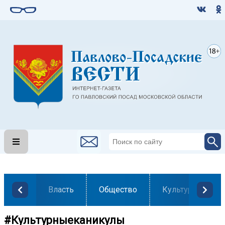
Власть
Общество
Культура
#Культурныеканикулы