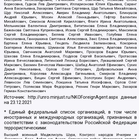
Борисовна, Гудков Лев Дмитриевич, Илларионова Юлия Юрьевна, Саранг
Анна Васильевна, Захарова Светлана Сергеевна, Щур Татьяна Михайловна,
Щур Николай Алексеевич, Аверин Владимир Анатольевич, Блинушов
Андрей Юрьевич, Мосин Алексей Геннадьевич, Гефтер Валентин
Михайлович, Симонов Алексей Кириллович, Флиге Ирина Анатольевна,
Мельникова Валентина Дмитриевна, Вититинова Елена Владимировна,
Баженова Светлана Куприяновна, Исаев Сергей Владимирович, Максимов
Сергей Владимирович, Беляев Сергей Иванович, Голубева Елена
Николаевна, Ганнушкина Светлана Алексеевна, Закс Елена Владимировна,
Буртина Елена Юрьевна, Гендель Людмила Залмановна, Кокорина
Екатерина Алексеевна, Шуманов Илья Вячеславович, Арапова Галина
Юрьевна, Свечников Анатолий Мариевич, Прохоров Вадим Юрьевич,
Шахова Елена Владимировна, Подузов Сергей Васильевич, Протасова
Ирина Вячеславовна, Литинский Леонид Борисович, Лукашевский Сергей
Маркович, Бахмин Вячеслав Иванович, Шабад Анатолий Ефимович, Сухих
Дарья Николаевна, Орлов Олег Петрович, Добровольская Анна
Дмитриевна, Королева Александра Евгеньевна, Смирнов Владимир
Александрович, Вицин Сергей Ефимович, Золотухин Борис Андреевич,
Левинсон Лев Семенович, Локшина Татьяна Иосифовна, Орлов Олег
Петрович, Полякова Мара Федоровна, Резник Генри Маркович, Захаров
Герман Константинович
Источник:
http://unro.minjust.ru/NKOForeignAgent.aspx
данные
на
23.12.2021
* Единый федеральный список организаций, в том числе
иностранных и международных организаций, признанных в
соответствии с законодательством Российской Федерации
террористическими:
Высший военный Маджлисуль Шура, Конгресс народов Ичкерии и
Дагестана, База, Асбат аль-Ансар, Священная война, Исламская группа,