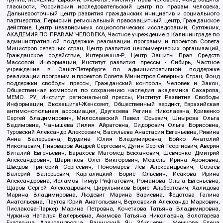
гласности, Российский исследовательский центр по правам человека,
Дальневосточный центр развития гражданских инициатив и социального
партнерства, Пермский региональный правозащитный центр, Гражданское
действие, Центр независимых социологических исследований, Сутяжник,
АКАДЕМИЯ ПО ПРАВАМ ЧЕЛОВЕКА, Частное учреждение в Калининграде по
административной поддержке реализации программ и проектов Совета
Министров северных стран, Центр развития некоммерческих организаций,
Гражданское содействие, Интернешнл-Р, Центр Защиты Прав Средств
Массовой Информации, Институт развития прессы - Сибирь, Частное
учреждение в Санкт-Петербурге по административной поддержке
реализации программ и проектов Совета Министров Северных Стран, Фонд
поддержки свободы прессы, Гражданский контроль, Человек и Закон,
Общественная комиссия по сохранению наследия академика Сахарова,
МЕМО. РУ, Институт региональной прессы, Институт Развития Свободы
Информации, Экозащита!-Женсовет, Общественный вердикт, Евразийская
антимонопольная ассоциация, Дзугкоева Регина Николаевна, Кривенко
Сергей Владимирович, Милославский Павел Юрьевич, Шнырова Ольга
Вадимовна, Чанышева Лилия Айратовна, Сидорович Ольга Борисовна,
Туровский Александр Алексеевич, Васильева Анастасия Евгеньевна, Ривина
Анна Валерьевна, Бурдина Юлия Владимировна, Бойко Анатолий
Николаевич, Пивоваров Андрей Сергеевич, Дугин Сергей Георгиевич, Аверин
Виталий Евгеньевич, Барахоев Магомед Бекханович, Шевченко Дмитрий
Александрович, Шарипков Олег Викторович, Мошель Ирина Ароновна,
Шведов Григорий Сергеевич, Пономарев Лев Александрович, Созаев
Валерий Валерьевич, Каргалицкий Борис Юльевич, Исакова Ирина
Александровна, Исламов Тимур Рифгатович, Романова Ольга Евгеньевна,
Щаров Сергей Алексадрович, Цирульников Борис Альбертович, Халидова
Марина Владимировна, Людевиг Марина Зариевна, Федотова Галина
Анатольевна, Паутов Юрий Анатольевич, Верховский Александр Маркович,
Пислакова-Паркер Марина Петровна, Кочеткова Татьяна Владимировна,
Чуркина Наталья Валерьевна, Акимова Татьяна Николаевна, Золотарева
Екатерина Александровна, Рачинский Ян Збигневич, Жемкова Елена