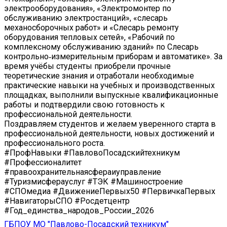
электрооборудования», «Электромонтер по
обслуживанию электростанций», «слесарь
механосборочных работ» и «Слесарь ремонту
оборудования тепловых сетей», «Рабочий по
комплексному обслуживанию зданий» по Слесарь
контрольно‑измерительным приборам и автоматике». За
время учёбы студенты приобрели прочные
теоретические знания и отработали необходимые
практические навыки на учебных и производственных
площадках, выполнили выпускные квалификационные
работы и подтвердили свою готовность к
профессиональной деятельности.
Поздравляем студентов и желаем уверенного старта в
профессиональной деятельности, новых достижений и
профессионального роста.
#ПрофНавыки #ПавловоПосадскийтехникум
#Профессионалитет
#правоохранительнаясфераиуправление
#Туризмисферауслуг #ТЭК #Машиностроение
#СПОмедиа #ДвижениеПервых50 #ПервичкаПервых
#НавигаторыСПО #Росдетцентр
#Год_единства_народов_России_2026
ГБПОУ МО "Павлово-Посадский техникум"