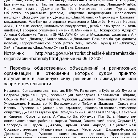
Братья-мусульмане, Партия исламского освобождения, Лашкар-И-Тайба,
Исламская группа, Движение Талибан, Исламская партия Туркестана,
Общество социальных реформ, Общество возрождения исламского
наследия, Дом двух святых, Джунд аш-Шам, Исламский джихад – Джамаат
моджахедов, Аль-Каида в странах исламского Магриба, Имарат Кавказ,
АБТО, Правый сектор, Исламское государство, Джабха аль-Нусра ли-Ахль
аш-Шам, Народное ополчение имени К. Минина и Д. Пожарского, Аджр от
Аллаха Субхану уа Тагьаля SHAM, АУМ Синрике, Муджахеды джамаата Ат-
Тавхида Валь-Джихад, Чистопольский Джамаат, Рохнамо ба суи давлати
исломи, Террористическое сообщество Сеть, Катиба Таухид валь-Джихад,
Хайят Тахрир аш-Шам, Ахлю Сунна Валь Джамаа
Источник:
http://nac.gov.ru/terroristicheskie-i-ekstremistskie-
organizacii-i-materialy.html
данные на
06.12.2021
* Перечень общественных объединений и религиозных
организаций в отношении которых судом принято
вступившее в законную силу решение о ликвидации или
запрете деятельности:
Национал-большевистская партия, ВЕК РА, Рада земли Кубанской Духовно
Родовой Державы Русь, организация Асгардская Славянская Община,
Община Капища Веды Перуна, Мужская Духовная Семинария Духовное
Учреждение, Нурджулар, К Богодержавию, Таблиги Джамаат, Свидетели
Иеговы, Русское национальное единство, Национал-социалистическое
общество, Джамаат мувахидов, Объединенный Вилайат Кабарды, Балкарии
и Карачая, Союз славян, Ат-Такфир Валь-Хиджра, Пит Буль, Национал-
социалистическая рабочая партия России, Славянский союз, Формат-18,
Благородный Орден Дьявола, Армия воли народа, Национальная
Социалистическая Инициатива города Череповца, Духовно-Родовая
Держава Русь, Русское национальное единство, Древнерусской