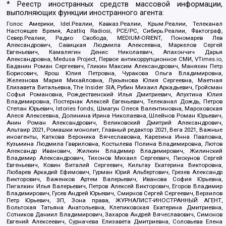
* Реестр иностранных средств массовой информации,
выполняющих функции иностранного агента:
Голос Америки, Idel.Реалии, Кавказ.Реалии, Крым.Реалии, Телеканал
Настоящее Время, Azatliq Radiosi, PCE/PC, Сибирь.Реалии, Фактограф,
Север.Реалии, Радио Свобода, MEDIUM-ORIENT, Пономарев Лев
Александрович, Савицкая Людмила Алексеевна, Маркелов Сергей
Евгеньевич, Камалягин Денис Николаевич, Апахончич Дарья
Александровна, Medusa Project, Первое антикоррупционное СМИ, VTimes.io,
Баданин Роман Сергеевич, Гликин Максим Александрович, Маняхин Петр
Борисович, Ярош Юлия Петровна, Чуракова Ольга Владимировна,
Железнова Мария Михайловна, Лукьянова Юлия Сергеевна, Маетная
Елизавета Витальевна, The Insider SIA, Рубин Михаил Аркадьевич, Гройсман
Софья Романовна, Рождественский Илья Дмитриевич, Апухтина Юлия
Владимировна, Постернак Алексей Евгеньевич, Телеканал Дождь, Петров
Степан Юрьевич, Istories fonds, Шмагун Олеся Валентиновна, Мароховская
Алеся Алексеевна, Долинина Ирина Николаевна, Шлейнов Роман Юрьевич,
Анин Роман Александрович, Великовский Дмитрий Александрович,
Альтаир 2021, Ромашки монолит, Главный редактор 2021, Вега 2021, Важные
иноагенты, Каткова Вероника Вячеславовна, Карезина Инна Павловна,
Кузьмина Людмила Гавриловна, Костылева Полина Владимировна, Лютов
Александр Иванович, Жилкин Владимир Владимирович, Жилинский
Владимир Александрович, Тихонов Михаил Сергеевич, Пискунов Сергей
Евгеньевич, Ковин Виталий Сергеевич, Кильтау Екатерина Викторовна,
Любарев Аркадий Ефимович, Гурман Юрий Альбертович, Грезев Александр
Викторович, Важенков Артем Валерьевич, Иванова София Юрьевна,
Пигалкин Илья Валерьевич, Петров Алексей Викторович, Егоров Владимир
Владимирович, Гусев Андрей Юрьевич, Смирнов Сергей Сергеевич, Верзилов
Петр Юрьевич, ЗП, Зона права, ЖУРНАЛИСТ-ИНОСТРАННЫЙ АГЕНТ,
Вольтская Татьяна Анатольевна, Клепиковская Екатерина Дмитриевна,
Сотников Даниил Владимирович, Захаров Андрей Вячеславович, Симонов
Евгений Алексеевич, Сурначева Елизавета Дмитриевна, Соловьева Елена