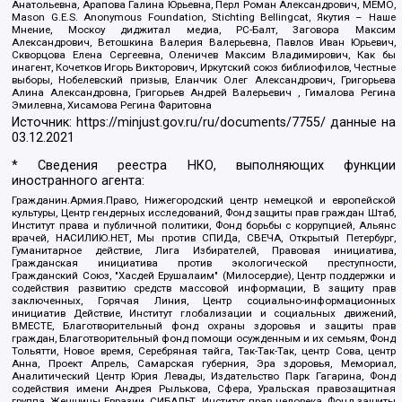
Анатольевна, Арапова Галина Юрьевна, Перл Роман Александрович, МЕМО,
Mason G.E.S. Anonymous Foundation, Stichting Bellingcat, Якутия – Наше
Мнение, Москоу диджитал медиа, РС-Балт, Заговора Максим
Александрович, Ветошкина Валерия Валерьевна, Павлов Иван Юрьевич,
Скворцова Елена Сергеевна, Оленичев Максим Владимирович, Как бы
инагент, Кочетков Игорь Викторович, Иркутский союз библиофилов, Честные
выборы, Нобелевский призыв, Еланчик Олег Александрович, Григорьева
Алина Александровна, Григорьев Андрей Валерьевич , Гималова Регина
Эмилевна, Хисамова Регина Фаритовна
Источник:
https://minjust.gov.ru/ru/documents/7755/
данные на
03.12.2021
* Сведения реестра НКО, выполняющих функции
иностранного агента:
Гражданин.Армия.Право, Нижегородский центр немецкой и европейской
культуры, Центр гендерных исследований, Фонд защиты прав граждан Штаб,
Институт права и публичной политики, Фонд борьбы с коррупцией, Альянс
врачей, НАСИЛИЮ.НЕТ, Мы против СПИДа, СВЕЧА, Открытый Петербург,
Гуманитарное действие, Лига Избирателей, Правовая инициатива,
Гражданская инициатива против экологической преступности,
Гражданский Союз, "Хасдей Ерушалаим" (Милосердие), Центр поддержки и
содействия развитию средств массовой информации, В защиту прав
заключенных, Горячая Линия, Центр социально-информационных
инициатив Действие, Институт глобализации и социальных движений,
ВМЕСТЕ, Благотворительный фонд охраны здоровья и защиты прав
граждан, Благотворительный фонд помощи осужденным и их семьям, Фонд
Тольятти, Новое время, Серебряная тайга, Так-Так-Так, центр Сова, центр
Анна, Проект Апрель, Самарская губерния, Эра здоровья, Мемориал,
Аналитический Центр Юрия Левады, Издательство Парк Гагарина, Фонд
содействия имени Андрея Рылькова, Сфера, Уральская правозащитная
группа, Женщины Евразии, СИБАЛЬТ, Институт прав человека, Фонд защиты