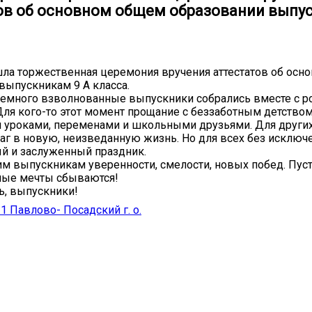
ов об основном общем образовании выпу
ла торжественная церемония вручения аттестатов об ос
выпускникам 9 А класса.
емного взволнованные выпускники собрались вместе с р
Для кого-то этот момент прощание с беззаботным детством
 уроками, переменами и школьными друзьями. Для други
г в новую, неизведанную жизнь. Но для всех без исключе
й и заслуженный праздник.
 выпускникам уверенности, смелости, новых побед. Пус
ые мечты сбываются! ️
ь, выпускники!
Павлово- Посадский г. о.