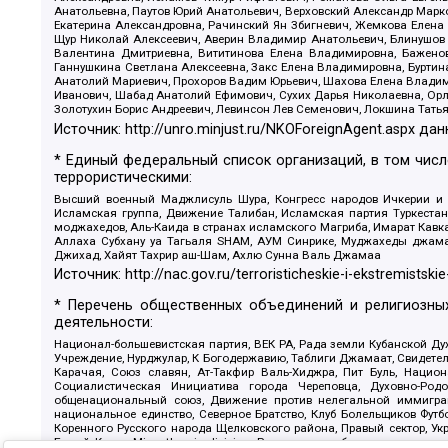
Анатольевна, Паутов Юрий Анатольевич, Верховский Александр Марк
Екатерина Александровна, Рачинский Ян Збигневич, Жемкова Елена 
Щур Николай Алексеевич, Аверин Владимир Анатольевич, Блинушов 
Валентина Дмитриевна, Вититинова Елена Владимировна, Баженов
Ганнушкина Светлана Алексеевна, Закс Елена Владимировна, Буртин
Анатолий Мариевич, Прохоров Вадим Юрьевич, Шахова Елена Владими
Иванович, Шабад Анатолий Ефимович, Сухих Дарья Николаевна, Орл
Золотухин Борис Андреевич, Левинсон Лев Семенович, Локшина Тать
Источник:
http://unro.minjust.ru/NKOForeignAgent.aspx
дан
* Единый федеральный список организаций, в том чис
террористическими:
Высший военный Маджлисуль Шура, Конгресс народов Ичкерии и Да
Исламская группа, Движение Талибан, Исламская партия Туркест
моджахедов, Аль-Каида в странах исламского Магриба, Имарат Кавка
Аллаха Субхану уа Тагьаля SHAM, АУМ Синрике, Муджахеды джамаа
Джихад, Хайят Тахрир аш-Шам, Ахлю Сунна Валь Джамаа
Источник:
http://nac.gov.ru/terroristicheskie-i-ekstremistskie
* Перечень общественных объединений и религиозных
деятельности:
Национал-большевистская партия, ВЕК РА, Рада земли Кубанской 
Учреждение, Нурджулар, К Богодержавию, Таблиги Джамаат, Свидете
Карачая, Союз славян, Ат-Такфир Валь-Хиджра, Пит Буль, Нацио
Социалистическая Инициатива города Череповца, Духовно-Родо
общенациональный союз, Движение против нелегальной иммиграц
национальное единство, Северное Братство, Клуб Болельщиков Фу
Коренного Русского народа Щелковского района, Правый сектор, Ук
Белый Крест, Misanthropic division, Религиозное объединение пос