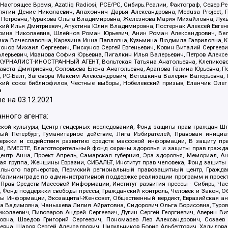
 Настоящее Время, Azatliq Radiosi, PCE/PC, Сибирь.Реалии, Фактограф, Север
ягин Денис Николаевич, Апахончич Дарья Александровна, Medusa Project, П
етровна, Чуракова Ольга Владимировна, Железнова Мария Михайловна, Лукьян
й Илья Дмитриевич, Апухтина Юлия Владимировна, Постернак Алексей Евгеньев
рина Николаевна, Шлейнов Роман Юрьевич, Анин Роман Александрович, Вел
оника Вячеславовна, Карезина Инна Павловна, Кузьмина Людмила Гавриловна
ов Михаил Сергеевич, Пискунов Сергей Евгеньевич, Ковин Виталий Сергеевич
алерьевич, Иванова София Юрьевна, Пигалкин Илья Валерьевич, Петров Алексе
а, ЖУРНАЛИСТ-ИНОСТРАННЫЙ АГЕНТ, Вольтская Татьяна Анатольевна, Клепиков
авета Дмитриевна, Соловьева Елена Анатольевна, Арапова Галина Юрьевна, П
иа, РС-Балт, Заговора Максим Александрович, Ветошкина Валерия Валерьевна
ский союз библиофилов, Честные выборы, Нобелевский призыв, Еланчик Олег
а
е на
03.12.2021
нного агента:
ой культуры, Центр гендерных исследований, Фонд защиты прав граждан Шта
 Петербург, Гуманитарное действие, Лига Избирателей, Правовая инициат
держки и содействия развитию средств массовой информации, В защиту п
ий, ВМЕСТЕ, Благотворительный фонд охраны здоровья и защиты прав граж
, центр Анна, Проект Апрель, Самарская губерния, Эра здоровья, Мемориал,
я группа, Женщины Евразии, СИБАЛЬТ, Институт прав человека, Фонд защиты 
льного партнерства, Пермский региональный правозащитный центр, Граждан
лининграде по административной поддержке реализации программ и проекто
 Прав Средств Массовой Информации, Институт развития прессы - Сибирь, Ча
, Фонд поддержки свободы прессы, Гражданский контроль, Человек и Закон, 
оды Информации, Экозащита!-Женсовет, Общественный вердикт, Евразийская а
 Вадимовна, Чанышева Лилия Айратовна, Сидорович Ольга Борисовна, Туровс
олаевич, Пивоваров Андрей Сергеевич, Дугин Сергей Георгиевич, Аверин В
вна, Шведов Григорий Сергеевич, Пономарев Лев Александрович, Созаев
евна, Щаров Сергей Алексадрович, Цирульников Борис Альбертович, Халидо