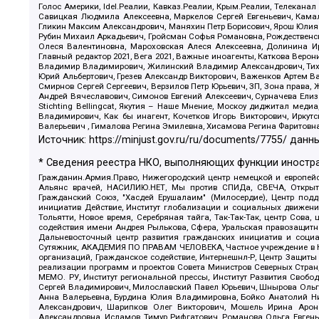
Голос Америки, Idel.Реалии, Кавказ.Реалии, Крым.Реалии, Телеканал
Савицкая Людмила Алексеевна, Маркелов Сергей Евгеньевич, Камал
Гликин Максим Александрович, Маняхин Петр Борисович, Ярош Юлия П
Рубин Михаил Аркадьевич, Гройсман Софья Романовна, Рождественски
Олеся Валентиновна, Мароховская Алеся Алексеевна, Долинина И
Главный редактор 2021, Вега 2021, Важные иноагенты, Каткова Вер
Владимир Владимирович, Жилинский Владимир Александрович, Тихон
Юрий Альбертович, Грезев Александр Викторович, Важенков Артем В
Смирнов Сергей Сергеевич, Верзилов Петр Юрьевич, ЗП, Зона прав
Андрей Вячеславович, Симонов Евгений Алексеевич, Сурначева Елиз
Stichting Bellingcat, Якутия – Наше Мнение, Москоу диджитал мед
Владимирович, Как бы инагент, Кочетков Игорь Викторович, Иркут
Валерьевич , Гималова Регина Эмилевна, Хисамова Регина Фаритовн
Источник:
https://minjust.gov.ru/ru/documents/7755/
данны
* Сведения реестра НКО, выполняющих функции иностра
Гражданин.Армия.Право, Нижегородский центр немецкой и европейск
Альянс врачей, НАСИЛИЮ.НЕТ, Мы против СПИДа, СВЕЧА, Открытый
Гражданский Союз, "Хасдей Ерушалаим" (Милосердие), Центр под
инициатив Действие, Институт глобализации и социальных движен
Тольятти, Новое время, Серебряная тайга, Так-Так-Так, центр Сова
содействия имени Андрея Рылькова, Сфера, Уральская правозащитна
Дальневосточный центр развития гражданских инициатив и социа
Сутяжник, АКАДЕМИЯ ПО ПРАВАМ ЧЕЛОВЕКА, Частное учреждение в Ка
организаций, Гражданское содействие, Интернешнл-Р, Центр Защиты
реализации программ и проектов Совета Министров Северных Стран
МЕМО. РУ, Институт региональной прессы, Институт Развития Своб
Сергей Владимирович, Милославский Павел Юрьевич, Шнырова Ольга
Анна Валерьевна, Бурдина Юлия Владимировна, Бойко Анатолий Ник
Александрович, Шарипков Олег Викторович, Мошель Ирина Ароно
Александровна, Исламов Тимур Рифгатович, Романова Ольга Евгень