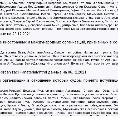
ович, Пислакова-Паркер Марина Петровна, Кочеткова Татьяна Владимировна, Ч
Борисовна, Гудков Лев Дмитриевич, Илларионова Юлия Юрьевна, Саранг Анна
Андрей Юрьевич, Мосин Алексей Геннадьевич, Гефтер Валентин Михайлович,
а Светлана Куприяновна, Исаев Сергей Владимирович, Максимов Сергей Вл
а Елена Юрьевна, Гендель Людмила Залмановна, Кокорина Екатерина Алексее
ровна, Подузов Сергей Васильевич, Протасова Ирина Вячеславовна, Литинск
ов Олег Петрович, Добровольская Анна Дмитриевна, Королева Александра Ев
яна Иосифовна, Орлов Олег Петрович, Полякова Мара Федоровна, Резник Генри
ные на
23.12.2021
ле иностранных и международных организаций, признанных в с
гестана, База, Асбат аль-Ансар, Священная война, Исламская группа, Бра
ана, Общество социальных реформ, Общество возрождения исламского насле
з, АБТО, Правый сектор, Исламское государство, Джабха аль-Нусра ли-Ахль а
та Ат-Тавхида Валь-Джихад, Чистопольский Джамаат, Рохнамо ба суи давлат
-organizacii-i-materialy.html
данные на
06.12.2021
 организаций в отношении которых судом принято вступивше
Духовно Родовой Державы Русь, организация Асгардская Славянская Община,
ли Иеговы, Русское национальное единство, Национал-социалистическое обще
нал-социалистическая рабочая партия России, Славянский союз, Формат-
вая Держава Русь, Русское национальное единство, Древнерусской Ингл
ии, Кровь и Честь, О свободе совести и о религиозных объединениях, Ом
тбольного Клуба Динамо, Файзрахманисты, Мусульманская религиозная орган
раинская национальная ассамблея – Украинская народная самооборона, Укра
ледователей инглиизма, Народная Социальная Инициатива, TulaSkins, Этноп