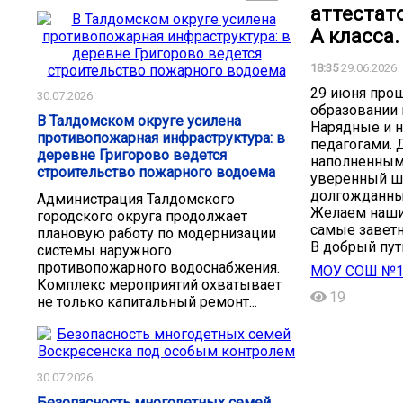
аттестат
А класса.
18:35
29.06.2026
29 июня прош
30.07.2026
образовании 
В Талдомском округе усилена
Нарядные и н
противопожарная инфраструктура: в
педагогами. 
деревне Григорово ведется
наполненным
строительство пожарного водоема
уверенный ша
долгожданны
Администрация Талдомского
Желаем нашим
городского округа продолжает
самые заветн
плановую работу по модернизации
В добрый пут
системы наружного
противопожарного водоснабжения.
МОУ СОШ №11 
Комплекс мероприятий охватывает
19
не только капитальный ремонт...
30.07.2026
Безопасность многодетных семей