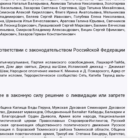
уркина Наталья Валерьевна, Акимова Татьяна Николаевна, Золотарева
 Васильевна, Захарова Светлана Сергеевна, Щур Татьяна Михайловна,
 Симонов Алексей Кириллович, Флиге Ирина Анатольевна, Мельникова
адимирович, Беляев Сергей Иванович, Голубева Елена Николаевна,
вна, Шуманов Илья Вячеславович, Арапова Галина Юрьевна, Свечников
ий Леонид Борисович, Лукашевский Сергей Маркович, Бахмин Вячеслав
геньевна, Смирнов Владимир Александрович, Вицин Сергей Ефимович,
 Маркович, Захаров Герман Константинович
оответствии с законодательством Российской Федерации
тья-мусульмане, Партия исламского освобождения, Лашкар-И-Тайба,
дия, Дом двух святых, Джунд аш-Шам, Исламский джихад – Джамаат
ш-Шам, Народное ополчение имени К. Минина и Д. Пожарского, Аджр от
и исломи, Террористическое сообщество Сеть, Катиба Таухид валь-
е в законную силу решение о ликвидации или запрете
 Община Капища Веды Перуна, Мужская Духовная Семинария Духовное
ство, Джамаат мувахидов, Объединенный Вилайат Кабарды, Балкарии и
18, Благородный Орден Дьявола, Армия воли народа, Национальная
истической церкви Православных Староверов-Инглингов, Русский
ская организация общественного политического движения Русское
изация п. Боровский Тюменского района Тюменской области, Община
инская повстанческая армия, Тризуб им. Степана Бандеры, Братство,
олитическое объединение Русские, Русское национальное объединение