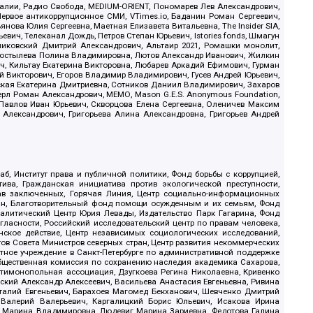
.Реалии, Радио Свобода, MEDIUM-ORIENT, Пономарев Лев Александрович,
ервое антикоррупционное СМИ, VTimes.io, Баданин Роман Сергеевич,
ова Юлия Сергеевна, Маетная Елизавета Витальевна, The Insider SIA,
ич, Телеканал Дождь, Петров Степан Юрьевич, Istories fonds, Шмагун
иковский Дмитрий Александрович, Альтаир 2021, Ромашки монолит,
, Костылева Полина Владимировна, Лютов Александр Иванович, Жилкин
, Кильтау Екатерина Викторовна, Любарев Аркадий Ефимович, Гурман
й Викторович, Егоров Владимир Владимирович, Гусев Андрей Юрьевич,
ская Екатерина Дмитриевна, Сотников Даниил Владимирович, Захаров
ерл Роман Александрович, МЕМО, Mason G.E.S. Anonymous Foundation,
, Павлов Иван Юрьевич, Скворцова Елена Сергеевна, Оленичев Максим
 Александрович, Григорьева Алина Александровна, Григорьев Андрей
б, Институт права и публичной политики, Фонд борьбы с коррупцией,
ива, Гражданская инициатива против экологической преступности,
рав заключенных, Горячая Линия, Центр социально-информационных
дан, Благотворительный фонд помощи осужденным и их семьям, Фонд
 Аналитический Центр Юрия Левады, Издательство Парк Гагарина, Фонд
гласности, Российский исследовательский центр по правам человека,
ское действие, Центр независимых социологических исследований,
в Совета Министров северных стран, Центр развития некоммерческих
стное учреждение в Санкт-Петербурге по административной поддержке
Общественная комиссия по сохранению наследия академика Сахарова,
нтимонопольная ассоциация, Дзугкоева Регина Николаевна, Кривенко
кий Александр Алексеевич, Васильева Анастасия Евгеньевна, Ривина
италий Евгеньевич, Барахоев Магомед Бекханович, Шевченко Дмитрий
 Валерий Валерьевич, Каргалицкий Борис Юльевич, Исакова Ирина
ва Марина Владимировна, Людевиг Марина Зариевна, Федотова Галина