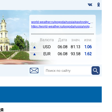
world-weather.ru/pogoda/russia/pavlovsky_posad/14days/
https://world-weather.ru/pogoda/russia/volgograd/
Валюта
Дата
знач.
изм.
▲
USD
06.08
81.13
1.06
▲
EUR
06.08
93.58
1.62
ия