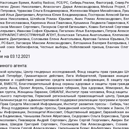
 Настоящее Время, Azatliq Radiosi, PCE/PC, Сибирь.Реалии, Фактограф, Север
ягин Денис Николаевич, Апахончич Дарья Александровна, Medusa Project, П
етровна, Чуракова Ольга Владимировна, Железнова Мария Михайловна, Лукьян
й Илья Дмитриевич, Апухтина Юлия Владимировна, Постернак Алексей Евгеньев
рина Николаевна, Шлейнов Роман Юрьевич, Анин Роман Александрович, Вел
оника Вячеславовна, Карезина Инна Павловна, Кузьмина Людмила Гавриловна
ов Михаил Сергеевич, Пискунов Сергей Евгеньевич, Ковин Виталий Сергеевич
алерьевич, Иванова София Юрьевна, Пигалкин Илья Валерьевич, Петров Алексе
а, ЖУРНАЛИСТ-ИНОСТРАННЫЙ АГЕНТ, Вольтская Татьяна Анатольевна, Клепиков
авета Дмитриевна, Соловьева Елена Анатольевна, Арапова Галина Юрьевна, П
иа, РС-Балт, Заговора Максим Александрович, Ветошкина Валерия Валерьевна
ский союз библиофилов, Честные выборы, Нобелевский призыв, Еланчик Олег
а
е на
03.12.2021
нного агента:
ой культуры, Центр гендерных исследований, Фонд защиты прав граждан Шта
 Петербург, Гуманитарное действие, Лига Избирателей, Правовая инициат
держки и содействия развитию средств массовой информации, В защиту п
ий, ВМЕСТЕ, Благотворительный фонд охраны здоровья и защиты прав граж
, центр Анна, Проект Апрель, Самарская губерния, Эра здоровья, Мемориал,
я группа, Женщины Евразии, СИБАЛЬТ, Институт прав человека, Фонд защиты 
льного партнерства, Пермский региональный правозащитный центр, Граждан
лининграде по административной поддержке реализации программ и проекто
 Прав Средств Массовой Информации, Институт развития прессы - Сибирь, Ча
, Фонд поддержки свободы прессы, Гражданский контроль, Человек и Закон, 
оды Информации, Экозащита!-Женсовет, Общественный вердикт, Евразийская а
 Вадимовна, Чанышева Лилия Айратовна, Сидорович Ольга Борисовна, Туровс
олаевич, Пивоваров Андрей Сергеевич, Дугин Сергей Георгиевич, Аверин В
вна, Шведов Григорий Сергеевич, Пономарев Лев Александрович, Созаев
евна, Щаров Сергей Алексадрович, Цирульников Борис Альбертович, Халидо