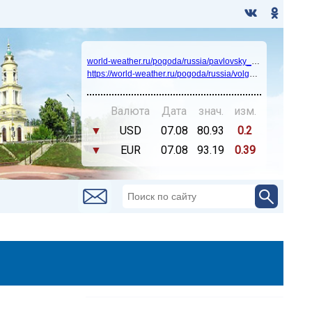
world-weather.ru/pogoda/russia/pavlovsky_posad/14days/
https://world-weather.ru/pogoda/russia/volgograd/
Валюта
Дата
знач.
изм.
▼
USD
07.08
80.93
0.2
▼
EUR
07.08
93.19
0.39