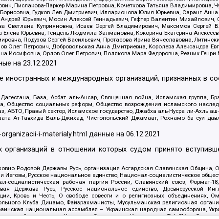
ович, Пислакова-Паркер Марина Петровна, Кочеткова Татьяна Владимировна, Ч
Борисовна, Гудков Лев Дмитриевич, Илларионова Юлия Юрьевна, Саранг Анна
Андрей Юрьевич, Мосин Алексей Геннадьевич, Гефтер Валентин Михайлович,
а Светлана Куприяновна, Исаев Сергей Владимирович, Максимов Сергей Вл
а Елена Юрьевна, Гендель Людмила Залмановна, Кокорина Екатерина Алексее
ровна, Подузов Сергей Васильевич, Протасова Ирина Вячеславовна, Литинск
ов Олег Петрович, Добровольская Анна Дмитриевна, Королева Александра Ев
яна Иосифовна, Орлов Олег Петрович, Полякова Мара Федоровна, Резник Генри
ные на
23.12.2021
ле иностранных и международных организаций, признанных в с
гестана, База, Асбат аль-Ансар, Священная война, Исламская группа, Бра
ана, Общество социальных реформ, Общество возрождения исламского насле
з, АБТО, Правый сектор, Исламское государство, Джабха аль-Нусра ли-Ахль а
та Ат-Тавхида Валь-Джихад, Чистопольский Джамаат, Рохнамо ба суи давлат
-organizacii-i-materialy.html
данные на
06.12.2021
 организаций в отношении которых судом принято вступивше
Духовно Родовой Державы Русь, организация Асгардская Славянская Община,
ли Иеговы, Русское национальное единство, Национал-социалистическое обще
нал-социалистическая рабочая партия России, Славянский союз, Формат-
вая Держава Русь, Русское национальное единство, Древнерусской Ингл
ии, Кровь и Честь, О свободе совести и о религиозных объединениях, Ом
тбольного Клуба Динамо, Файзрахманисты, Мусульманская религиозная орган
раинская национальная ассамблея – Украинская народная самооборона, Укра
ледователей инглиизма, Народная Социальная Инициатива, TulaSkins, Этноп