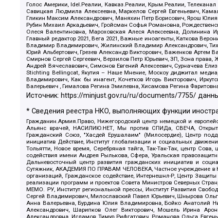
Голос Америки, Idel.Реалии, Кавказ.Реалии, Крым.Реалии, Телеканал
Савицкая Людмила Алексеевна, Маркелов Сергей Евгеньевич, Камал
Гликин Максим Александрович, Маняхин Петр Борисович, Ярош Юлия П
Рубин Михаил Аркадьевич, Гройсман Софья Романовна, Рождественски
Олеся Валентиновна, Мароховская Алеся Алексеевна, Долинина И
Главный редактор 2021, Вега 2021, Важные иноагенты, Каткова Вер
Владимир Владимирович, Жилинский Владимир Александрович, Тихон
Юрий Альбертович, Грезев Александр Викторович, Важенков Артем В
Смирнов Сергей Сергеевич, Верзилов Петр Юрьевич, ЗП, Зона прав
Андрей Вячеславович, Симонов Евгений Алексеевич, Сурначева Елиз
Stichting Bellingcat, Якутия – Наше Мнение, Москоу диджитал мед
Владимирович, Как бы инагент, Кочетков Игорь Викторович, Иркут
Валерьевич , Гималова Регина Эмилевна, Хисамова Регина Фаритовн
Источник:
https://minjust.gov.ru/ru/documents/7755/
данны
* Сведения реестра НКО, выполняющих функции иностра
Гражданин.Армия.Право, Нижегородский центр немецкой и европейск
Альянс врачей, НАСИЛИЮ.НЕТ, Мы против СПИДа, СВЕЧА, Открытый
Гражданский Союз, "Хасдей Ерушалаим" (Милосердие), Центр под
инициатив Действие, Институт глобализации и социальных движен
Тольятти, Новое время, Серебряная тайга, Так-Так-Так, центр Сова
содействия имени Андрея Рылькова, Сфера, Уральская правозащитна
Дальневосточный центр развития гражданских инициатив и социа
Сутяжник, АКАДЕМИЯ ПО ПРАВАМ ЧЕЛОВЕКА, Частное учреждение в Ка
организаций, Гражданское содействие, Интернешнл-Р, Центр Защиты
реализации программ и проектов Совета Министров Северных Стран
МЕМО. РУ, Институт региональной прессы, Институт Развития Своб
Сергей Владимирович, Милославский Павел Юрьевич, Шнырова Ольга
Анна Валерьевна, Бурдина Юлия Владимировна, Бойко Анатолий Ник
Александрович, Шарипков Олег Викторович, Мошель Ирина Ароно
Александровна, Исламов Тимур Рифгатович, Романова Ольга Евгень