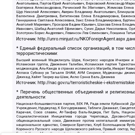
Анатольевна, Паутов Юрий Анатольевич, Верховский Александр Марк
Екатерина Александровна, Рачинский Ян Збигневич, Жемкова Елена 
Щур Николай Алексеевич, Аверин Владимир Анатольевич, Блинушов 
Валентина Дмитриевна, Вититинова Елена Владимировна, Баженов
Ганнушкина Светлана Алексеевна, Закс Елена Владимировна, Буртин
Анатолий Мариевич, Прохоров Вадим Юрьевич, Шахова Елена Владими
Иванович, Шабад Анатолий Ефимович, Сухих Дарья Николаевна, Орл
Золотухин Борис Андреевич, Левинсон Лев Семенович, Локшина Тать
Источник:
http://unro.minjust.ru/NKOForeignAgent.aspx
дан
* Единый федеральный список организаций, в том чис
террористическими:
Высший военный Маджлисуль Шура, Конгресс народов Ичкерии и Да
Исламская группа, Движение Талибан, Исламская партия Туркест
моджахедов, Аль-Каида в странах исламского Магриба, Имарат Кавка
Аллаха Субхану уа Тагьаля SHAM, АУМ Синрике, Муджахеды джамаа
Джихад, Хайят Тахрир аш-Шам, Ахлю Сунна Валь Джамаа
Источник:
http://nac.gov.ru/terroristicheskie-i-ekstremistskie
* Перечень общественных объединений и религиозных
деятельности:
Национал-большевистская партия, ВЕК РА, Рада земли Кубанской 
Учреждение, Нурджулар, К Богодержавию, Таблиги Джамаат, Свидете
Карачая, Союз славян, Ат-Такфир Валь-Хиджра, Пит Буль, Нацио
Социалистическая Инициатива города Череповца, Духовно-Родо
общенациональный союз, Движение против нелегальной иммиграц
национальное единство, Северное Братство, Клуб Болельщиков Фу
Коренного Русского народа Щелковского района, Правый сектор, Ук
Белый Крест, Misanthropic division, Религиозное объединение пос