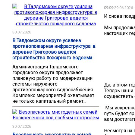
09:09
29.06.2026
И снова позд
Мы продолжае
30.07.2026
настоящих ге
В Талдомском округе усилена
противопожарная инфраструктура: в
деревне Григорово ведется
строительство пожарного водоема
Администрация Талдомского
городского округа продолжает
плановую работу по модернизации
системы наружного
Да, в этом г
противопожарного водоснабжения.
Теперь наши 
Комплекс мероприятий охватывает
осуществить 
не только капитальный ремонт...
️ Мы искренн
путь будет я
вам достигат
30.07.2026
Несмотря на 
Безопасность многодетных семей