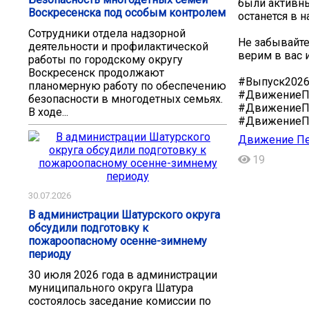
были активны
Воскресенска под особым контролем
останется в 
Сотрудники отдела надзорной
Не забывайте
деятельности и профилактической
верим в вас 
работы по городскому округу
Воскресенск продолжают
#Выпуск202
планомерную работу по обеспечению
#Движение
безопасности в многодетных семьях.
#ДвижениеП
В ходе...
#ДвижениеП
Движение Пе
19
30.07.2026
В администрации Шатурского округа
обсудили подготовку к
пожароопасному осенне-зимнему
периоду
30 июля 2026 года в администрации
муниципального округа Шатура
состоялось заседание комиссии по