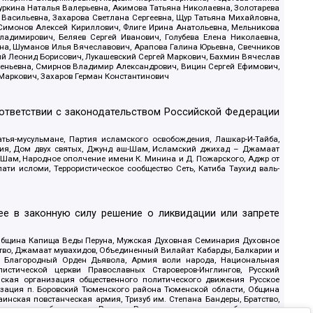
уркина Наталья Валерьевна, Акимова Татьяна Николаевна, Золотарева
 Васильевна, Захарова Светлана Сергеевна, Щур Татьяна Михайловна,
 Симонов Алексей Кириллович, Флиге Ирина Анатольевна, Мельникова
адимирович, Беляев Сергей Иванович, Голубева Елена Николаевна,
вна, Шуманов Илья Вячеславович, Арапова Галина Юрьевна, Свечников
ий Леонид Борисович, Лукашевский Сергей Маркович, Бахмин Вячеслав
геньевна, Смирнов Владимир Александрович, Вицин Сергей Ефимович,
 Маркович, Захаров Герман Константинович
оответствии с законодательством Российской Федерации
тья-мусульмане, Партия исламского освобождения, Лашкар-И-Тайба,
дия, Дом двух святых, Джунд аш-Шам, Исламский джихад – Джамаат
ш-Шам, Народное ополчение имени К. Минина и Д. Пожарского, Аджр от
и исломи, Террористическое сообщество Сеть, Катиба Таухид валь-
е в законную силу решение о ликвидации или запрете
 Община Капища Веды Перуна, Мужская Духовная Семинария Духовное
ство, Джамаат мувахидов, Объединенный Вилайат Кабарды, Балкарии и
18, Благородный Орден Дьявола, Армия воли народа, Национальная
истической церкви Православных Староверов-Инглингов, Русский
ская организация общественного политического движения Русское
изация п. Боровский Тюменского района Тюменской области, Община
инская повстанческая армия, Тризуб им. Степана Бандеры, Братство,
олитическое объединение Русские, Русское национальное объединение