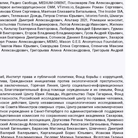
.Реалии, Радио Свобода, MEDIUM-ORIENT, Пономарев Лев Александрович,
ервое антикоррупционное СМИ, VTimes.io, Баданин Роман Сергеевич,
ова Юлия Сергеевна, Маетная Елизавета Витальевна, The Insider SIA,
ич, Телеканал Дождь, Петров Степан Юрьевич, Istories fonds, Шмагун
иковский Дмитрий Александрович, Альтаир 2021, Ромашки монолит,
, Костылева Полина Владимировна, Лютов Александр Иванович, Жилкин
, Кильтау Екатерина Викторовна, Любарев Аркадий Ефимович, Гурман
й Викторович, Егоров Владимир Владимирович, Гусев Андрей Юрьевич,
ская Екатерина Дмитриевна, Сотников Даниил Владимирович, Захаров
ерл Роман Александрович, МЕМО, Mason G.E.S. Anonymous Foundation,
, Павлов Иван Юрьевич, Скворцова Елена Сергеевна, Оленичев Максим
 Александрович, Григорьева Алина Александровна, Григорьев Андрей
б, Институт права и публичной политики, Фонд борьбы с коррупцией,
ива, Гражданская инициатива против экологической преступности,
рав заключенных, Горячая Линия, Центр социально-информационных
дан, Благотворительный фонд помощи осужденным и их семьям, Фонд
 Аналитический Центр Юрия Левады, Издательство Парк Гагарина, Фонд
гласности, Российский исследовательский центр по правам человека,
ское действие, Центр независимых социологических исследований,
в Совета Министров северных стран, Центр развития некоммерческих
стное учреждение в Санкт-Петербурге по административной поддержке
Общественная комиссия по сохранению наследия академика Сахарова,
нтимонопольная ассоциация, Дзугкоева Регина Николаевна, Кривенко
кий Александр Алексеевич, Васильева Анастасия Евгеньевна, Ривина
италий Евгеньевич, Барахоев Магомед Бекханович, Шевченко Дмитрий
 Валерий Валерьевич, Каргалицкий Борис Юльевич, Исакова Ирина
ва Марина Владимировна, Людевиг Марина Зариевна, Федотова Галина