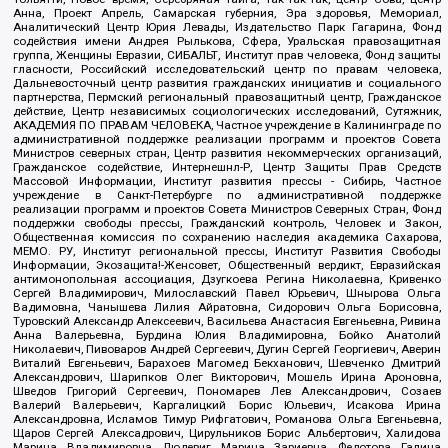
Анна, Проект Апрель, Самарская губерния, Эра здоровья, Мемориал,
Аналитический Центр Юрия Левады, Издательство Парк Гагарина, Фонд
содействия имени Андрея Рылькова, Сфера, Уральская правозащитная
группа, Женщины Евразии, СИБАЛЬТ, Институт прав человека, Фонд защиты
гласности, Российский исследовательский центр по правам человека,
Дальневосточный центр развития гражданских инициатив и социального
партнерства, Пермский региональный правозащитный центр, Гражданское
действие, Центр независимых социологических исследований, Сутяжник,
АКАДЕМИЯ ПО ПРАВАМ ЧЕЛОВЕКА, Частное учреждение в Калининграде по
административной поддержке реализации программ и проектов Совета
Министров северных стран, Центр развития некоммерческих организаций,
Гражданское содействие, Интернешнл-Р, Центр Защиты Прав Средств
Массовой Информации, Институт развития прессы - Сибирь, Частное
учреждение в Санкт-Петербурге по административной поддержке
реализации программ и проектов Совета Министров Северных Стран, Фонд
поддержки свободы прессы, Гражданский контроль, Человек и Закон,
Общественная комиссия по сохранению наследия академика Сахарова,
МЕМО. РУ, Институт региональной прессы, Институт Развития Свободы
Информации, Экозащита!-Женсовет, Общественный вердикт, Евразийская
антимонопольная ассоциация, Дзугкоева Регина Николаевна, Кривенко
Сергей Владимирович, Милославский Павел Юрьевич, Шнырова Ольга
Вадимовна, Чанышева Лилия Айратовна, Сидорович Ольга Борисовна,
Туровский Александр Алексеевич, Васильева Анастасия Евгеньевна, Ривина
Анна Валерьевна, Бурдина Юлия Владимировна, Бойко Анатолий
Николаевич, Пивоваров Андрей Сергеевич, Дугин Сергей Георгиевич, Аверин
Виталий Евгеньевич, Барахоев Магомед Бекханович, Шевченко Дмитрий
Александрович, Шарипков Олег Викторович, Мошель Ирина Ароновна,
Шведов Григорий Сергеевич, Пономарев Лев Александрович, Созаев
Валерий Валерьевич, Каргалицкий Борис Юльевич, Исакова Ирина
Александровна, Исламов Тимур Рифгатович, Романова Ольга Евгеньевна,
Щаров Сергей Алексадрович, Цирульников Борис Альбертович, Халидова
Марина Владимировна, Людевиг Марина Зариевна, Федотова Галина