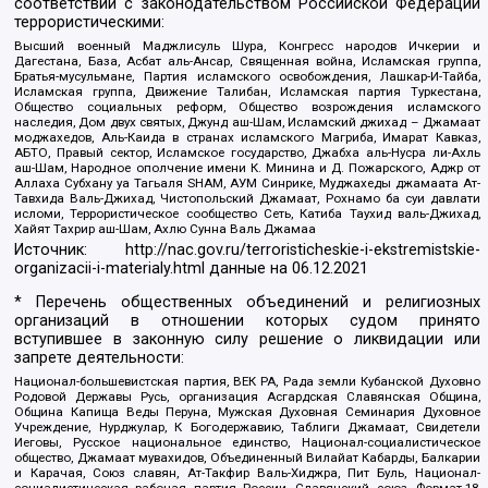
соответствии с законодательством Российской Федерации
террористическими:
Высший военный Маджлисуль Шура, Конгресс народов Ичкерии и
Дагестана, База, Асбат аль-Ансар, Священная война, Исламская группа,
Братья-мусульмане, Партия исламского освобождения, Лашкар-И-Тайба,
Исламская группа, Движение Талибан, Исламская партия Туркестана,
Общество социальных реформ, Общество возрождения исламского
наследия, Дом двух святых, Джунд аш-Шам, Исламский джихад – Джамаат
моджахедов, Аль-Каида в странах исламского Магриба, Имарат Кавказ,
АБТО, Правый сектор, Исламское государство, Джабха аль-Нусра ли-Ахль
аш-Шам, Народное ополчение имени К. Минина и Д. Пожарского, Аджр от
Аллаха Субхану уа Тагьаля SHAM, АУМ Синрике, Муджахеды джамаата Ат-
Тавхида Валь-Джихад, Чистопольский Джамаат, Рохнамо ба суи давлати
исломи, Террористическое сообщество Сеть, Катиба Таухид валь-Джихад,
Хайят Тахрир аш-Шам, Ахлю Сунна Валь Джамаа
Источник:
http://nac.gov.ru/terroristicheskie-i-ekstremistskie-
organizacii-i-materialy.html
данные на
06.12.2021
* Перечень общественных объединений и религиозных
организаций в отношении которых судом принято
вступившее в законную силу решение о ликвидации или
запрете деятельности:
Национал-большевистская партия, ВЕК РА, Рада земли Кубанской Духовно
Родовой Державы Русь, организация Асгардская Славянская Община,
Община Капища Веды Перуна, Мужская Духовная Семинария Духовное
Учреждение, Нурджулар, К Богодержавию, Таблиги Джамаат, Свидетели
Иеговы, Русское национальное единство, Национал-социалистическое
общество, Джамаат мувахидов, Объединенный Вилайат Кабарды, Балкарии
и Карачая, Союз славян, Ат-Такфир Валь-Хиджра, Пит Буль, Национал-