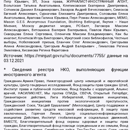
Петр Юрьевич, ЗП, Зона права, ЖУРНАЛИСТ-ИНОСТРАННЫЙ АГЕНТ,
Вольтская Татьяна Анатольевна, Клепиковская Екатерина Дмитриевна,
Сотников Даниил Владимирович, Захаров Андрей Вячеславович, Симонов
Евгений Алексеевич, Сурначева Елизавета Дмитриевна, Соловьева Елена
Анатольевна, Арапова Галина Юрьевна, Перл Роман Александрович, МЕМО,
Mason G.E.S. Anonymous Foundation, Stichting Bellingcat, Якутия – Наше
Мнение, Москоу диджитал медиа, РС-Балт, Заговора Максим
Александрович, Ветошкина Валерия Валерьевна, Павлов Иван Юрьевич,
Скворцова Елена Сергеевна, Оленичев Максим Владимирович, Как бы
инагент, Кочетков Игорь Викторович, Иркутский союз библиофилов, Честные
выборы, Нобелевский призыв, Еланчик Олег Александрович, Григорьева
Алина Александровна, Григорьев Андрей Валерьевич , Гималова Регина
Эмилевна, Хисамова Регина Фаритовна
Источник:
https://minjust.gov.ru/ru/documents/7755/
данные на
03.12.2021
* Сведения реестра НКО, выполняющих функции
иностранного агента:
Гражданин.Армия.Право, Нижегородский центр немецкой и европейской
культуры, Центр гендерных исследований, Фонд защиты прав граждан Штаб,
Институт права и публичной политики, Фонд борьбы с коррупцией, Альянс
врачей, НАСИЛИЮ.НЕТ, Мы против СПИДа, СВЕЧА, Открытый Петербург,
Гуманитарное действие, Лига Избирателей, Правовая инициатива,
Гражданская инициатива против экологической преступности,
Гражданский Союз, "Хасдей Ерушалаим" (Милосердие), Центр поддержки и
содействия развитию средств массовой информации, В защиту прав
заключенных, Горячая Линия, Центр социально-информационных
инициатив Действие, Институт глобализации и социальных движений,
ВМЕСТЕ, Благотворительный фонд охраны здоровья и защиты прав
граждан, Благотворительный фонд помощи осужденным и их семьям, Фонд
Тольятти, Новое время, Серебряная тайга, Так-Так-Так, центр Сова, центр