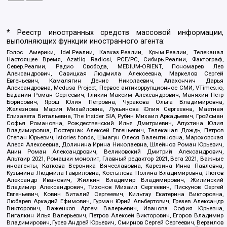
* Реестр иностранных средств массовой информации,
выполняющих функции иностранного агента:
Голос Америки, Idel.Реалии, Кавказ.Реалии, Крым.Реалии, Телеканал
Настоящее Время, Azatliq Radiosi, PCE/PC, Сибирь.Реалии, Фактограф,
Север.Реалии, Радио Свобода, MEDIUM-ORIENT, Пономарев Лев
Александрович, Савицкая Людмила Алексеевна, Маркелов Сергей
Евгеньевич, Камалягин Денис Николаевич, Апахончич Дарья
Александровна, Medusa Project, Первое антикоррупционное СМИ, VTimes.io,
Баданин Роман Сергеевич, Гликин Максим Александрович, Маняхин Петр
Борисович, Ярош Юлия Петровна, Чуракова Ольга Владимировна,
Железнова Мария Михайловна, Лукьянова Юлия Сергеевна, Маетная
Елизавета Витальевна, The Insider SIA, Рубин Михаил Аркадьевич, Гройсман
Софья Романовна, Рождественский Илья Дмитриевич, Апухтина Юлия
Владимировна, Постернак Алексей Евгеньевич, Телеканал Дождь, Петров
Степан Юрьевич, Istories fonds, Шмагун Олеся Валентиновна, Мароховская
Алеся Алексеевна, Долинина Ирина Николаевна, Шлейнов Роман Юрьевич,
Анин Роман Александрович, Великовский Дмитрий Александрович,
Альтаир 2021, Ромашки монолит, Главный редактор 2021, Вега 2021, Важные
иноагенты, Каткова Вероника Вячеславовна, Карезина Инна Павловна,
Кузьмина Людмила Гавриловна, Костылева Полина Владимировна, Лютов
Александр Иванович, Жилкин Владимир Владимирович, Жилинский
Владимир Александрович, Тихонов Михаил Сергеевич, Пискунов Сергей
Евгеньевич, Ковин Виталий Сергеевич, Кильтау Екатерина Викторовна,
Любарев Аркадий Ефимович, Гурман Юрий Альбертович, Грезев Александр
Викторович, Важенков Артем Валерьевич, Иванова София Юрьевна,
Пигалкин Илья Валерьевич, Петров Алексей Викторович, Егоров Владимир
Владимирович, Гусев Андрей Юрьевич, Смирнов Сергей Сергеевич, Верзилов