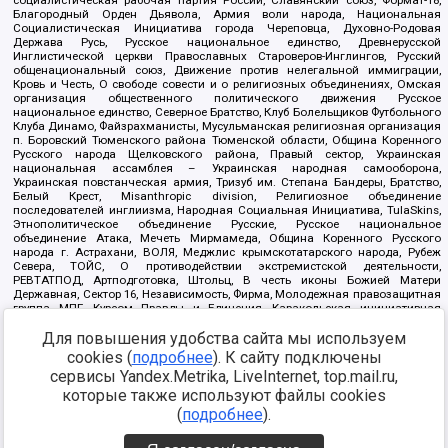
социалистическая рабочая партия России, Славянский союз, Формат-18,
Благородный Орден Дьявола, Армия воли народа, Национальная
Социалистическая Инициатива города Череповца, Духовно-Родовая
Держава Русь, Русское национальное единство, Древнерусской
Инглистической церкви Православных Староверов-Инглингов, Русский
общенациональный союз, Движение против нелегальной иммиграции,
Кровь и Честь, О свободе совести и о религиозных объединениях, Омская
организация общественного политического движения Русское
национальное единство, Северное Братство, Клуб Болельщиков Футбольного
Клуба Динамо, Файзрахманисты, Мусульманская религиозная организация
п. Боровский Тюменского района Тюменской области, Община Коренного
Русского народа Щелковского района, Правый сектор, Украинская
национальная ассамблея – Украинская народная самооборона,
Украинская повстанческая армия, Тризуб им. Степана Бандеры, Братство,
Белый Крест, Misanthropic division, Религиозное объединение
последователей инглиизма, Народная Социальная Инициатива, TulaSkins,
Этнополитическое объединение Русские, Русское национальное
объединение Атака, Мечеть Мирмамеда, Община Коренного Русского
народа г. Астрахани, ВОЛЯ, Меджлис крымскотатарского народа, Рубеж
Севера, ТОЙС, О противодействии экстремистской деятельности,
РЕВТАТПОД, Артподготовка, Штольц, В честь иконы Божией Матери
Державная, Сектор 16, Независимость, Фирма, Молодежная правозащитная
группа МПГ, Курсом Правды и Единения, Каракольская инициативная
группа, Автоград Крю, Союз Славянских Сил Руси, Алля-Аят,
Для повышения удобства сайта мы используем
Благотворительный пансионат Ак Умут, Русская республика Русь,
Арестантское уголовное единство, Башкорт, Нация и свобода, W.H.С., Фалунь
cookies (
подробнее
). К сайту подключены
Дафа, Иртыш Ultras, Русский Патриотический клуб-Новокузнецк/РПК,
сервисы Yandex.Metrika, LiveInternet, top.mail.ru,
Сибирский державный союз, Фонд борьбы с коррупцией, Фонд защиты прав
граждан, Штабы Навального, Совет граждан СССР Прикубанского округа г.
которые также используют файлы cookies
Краснодара
(
подробнее
).
Источник:
https://minjust.gov.ru/ru/documents/7822/
данные на
08.12.2021