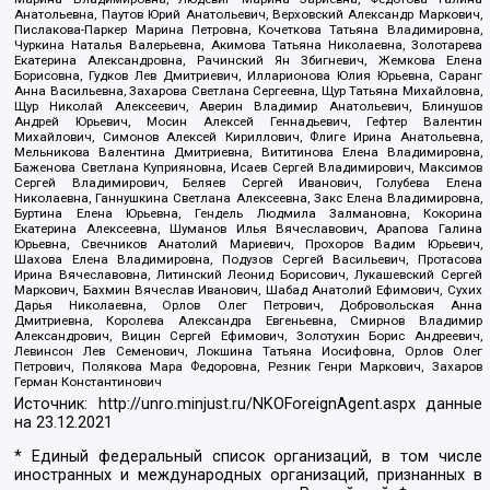
Анатольевна, Паутов Юрий Анатольевич, Верховский Александр Маркович,
Пислакова-Паркер Марина Петровна, Кочеткова Татьяна Владимировна,
Чуркина Наталья Валерьевна, Акимова Татьяна Николаевна, Золотарева
Екатерина Александровна, Рачинский Ян Збигневич, Жемкова Елена
Борисовна, Гудков Лев Дмитриевич, Илларионова Юлия Юрьевна, Саранг
Анна Васильевна, Захарова Светлана Сергеевна, Щур Татьяна Михайловна,
Щур Николай Алексеевич, Аверин Владимир Анатольевич, Блинушов
Андрей Юрьевич, Мосин Алексей Геннадьевич, Гефтер Валентин
Михайлович, Симонов Алексей Кириллович, Флиге Ирина Анатольевна,
Мельникова Валентина Дмитриевна, Вититинова Елена Владимировна,
Баженова Светлана Куприяновна, Исаев Сергей Владимирович, Максимов
Сергей Владимирович, Беляев Сергей Иванович, Голубева Елена
Николаевна, Ганнушкина Светлана Алексеевна, Закс Елена Владимировна,
Буртина Елена Юрьевна, Гендель Людмила Залмановна, Кокорина
Екатерина Алексеевна, Шуманов Илья Вячеславович, Арапова Галина
Юрьевна, Свечников Анатолий Мариевич, Прохоров Вадим Юрьевич,
Шахова Елена Владимировна, Подузов Сергей Васильевич, Протасова
Ирина Вячеславовна, Литинский Леонид Борисович, Лукашевский Сергей
Маркович, Бахмин Вячеслав Иванович, Шабад Анатолий Ефимович, Сухих
Дарья Николаевна, Орлов Олег Петрович, Добровольская Анна
Дмитриевна, Королева Александра Евгеньевна, Смирнов Владимир
Александрович, Вицин Сергей Ефимович, Золотухин Борис Андреевич,
Левинсон Лев Семенович, Локшина Татьяна Иосифовна, Орлов Олег
Петрович, Полякова Мара Федоровна, Резник Генри Маркович, Захаров
Герман Константинович
Источник:
http://unro.minjust.ru/NKOForeignAgent.aspx
данные
на
23.12.2021
* Единый федеральный список организаций, в том числе
иностранных и международных организаций, признанных в