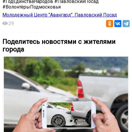
#ГодЕдинстваНародов #ПавловскийПосад
#ВолонтёрыПодмосковья
Молодежный Центр "Авангард". Павловский Посад
29
Поделитесь новостями с жителями
города