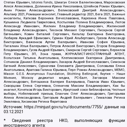
Степан Юрьевич, Istories fonds, Шмагун Олеся Валентиновна, Мароховская
Алеся Алексеевна, Долинина Ирина Николаевна, Шлейнов Роман Юрьевич,
Анин Роман Александрович, Великовский Дмитрий Александрович,
Альтаир 2021, Ромашки монолит, Главный редактор 2021, Вега 2021, Важные
иноагенты, Каткова Вероника Вячеславовна, Карезина Инна Павловна,
Кузьмина Людмила Гавриловна, Костылева Полина Владимировна, Лютов
Александр Иванович, Жилкин Владимир Владимирович, Жилинский
Владимир Александрович, Тихонов Михаил Сергеевич, Пискунов Сергей
Евгеньевич, Ковин Виталий Сергеевич, Кильтау Екатерина Викторовна,
Любарев Аркадий Ефимович, Гурман Юрий Альбертович, Грезев Александр
Викторович, Важенков Артем Валерьевич, Иванова София Юрьевна,
Пигалкин Илья Валерьевич, Петров Алексей Викторович, Егоров Владимир
Владимирович, Гусев Андрей Юрьевич, Смирнов Сергей Сергеевич, Верзилов
Петр Юрьевич, ЗП, Зона права, ЖУРНАЛИСТ-ИНОСТРАННЫЙ АГЕНТ,
Вольтская Татьяна Анатольевна, Клепиковская Екатерина Дмитриевна,
Сотников Даниил Владимирович, Захаров Андрей Вячеславович, Симонов
Евгений Алексеевич, Сурначева Елизавета Дмитриевна, Соловьева Елена
Анатольевна, Арапова Галина Юрьевна, Перл Роман Александрович, МЕМО,
Mason G.E.S. Anonymous Foundation, Stichting Bellingcat, Якутия – Наше
Мнение, Москоу диджитал медиа, РС-Балт, Заговора Максим
Александрович, Ветошкина Валерия Валерьевна, Павлов Иван Юрьевич,
Скворцова Елена Сергеевна, Оленичев Максим Владимирович, Как бы
инагент, Кочетков Игорь Викторович, Иркутский союз библиофилов, Честные
выборы, Нобелевский призыв, Еланчик Олег Александрович, Григорьева
Алина Александровна, Григорьев Андрей Валерьевич , Гималова Регина
Эмилевна, Хисамова Регина Фаритовна
Источник:
https://minjust.gov.ru/ru/documents/7755/
данные на
03.12.2021
* Сведения реестра НКО, выполняющих функции
иностранного агента: