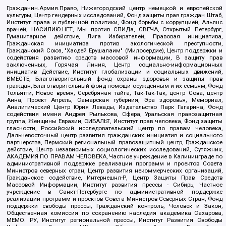
Гражданин.Армия.Право, Нижегородский центр немецкой и европейской
культуры, Центр гендерных исследований, Фонд защиты прав граждан Штаб,
Институт права и публичной политики, Фонд борьбы с коррупцией, Альянс
врачей, НАСИЛИЮ.НЕТ, Мы против СПИДа, СВЕЧА, Открытый Петербург,
Гуманитарное действие, Лига Избирателей, Правовая инициатива,
Гражданская инициатива против экологической преступности,
Гражданский Союз, "Хасдей Ерушалаим" (Милосердие), Центр поддержки и
содействия развитию средств массовой информации, В защиту прав
заключенных, Горячая Линия, Центр социально-информационных
инициатив Действие, Институт глобализации и социальных движений,
ВМЕСТЕ, Благотворительный фонд охраны здоровья и защиты прав
граждан, Благотворительный фонд помощи осужденным и их семьям, Фонд
Тольятти, Новое время, Серебряная тайга, Так-Так-Так, центр Сова, центр
Анна, Проект Апрель, Самарская губерния, Эра здоровья, Мемориал,
Аналитический Центр Юрия Левады, Издательство Парк Гагарина, Фонд
содействия имени Андрея Рылькова, Сфера, Уральская правозащитная
группа, Женщины Евразии, СИБАЛЬТ, Институт прав человека, Фонд защиты
гласности, Российский исследовательский центр по правам человека,
Дальневосточный центр развития гражданских инициатив и социального
партнерства, Пермский региональный правозащитный центр, Гражданское
действие, Центр независимых социологических исследований, Сутяжник,
АКАДЕМИЯ ПО ПРАВАМ ЧЕЛОВЕКА, Частное учреждение в Калининграде по
административной поддержке реализации программ и проектов Совета
Министров северных стран, Центр развития некоммерческих организаций,
Гражданское содействие, Интернешнл-Р, Центр Защиты Прав Средств
Массовой Информации, Институт развития прессы - Сибирь, Частное
учреждение в Санкт-Петербурге по административной поддержке
реализации программ и проектов Совета Министров Северных Стран, Фонд
поддержки свободы прессы, Гражданский контроль, Человек и Закон,
Общественная комиссия по сохранению наследия академика Сахарова,
МЕМО. РУ, Институт региональной прессы, Институт Развития Свободы