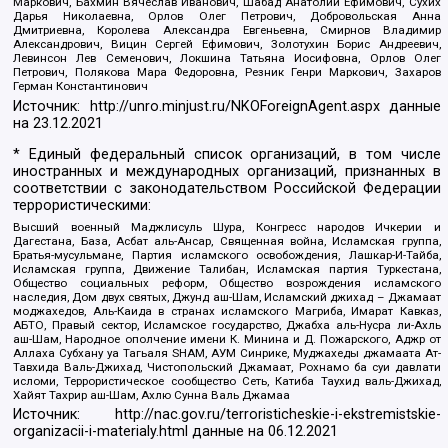
Маркович, Бахмин Вячеслав Иванович, Шабад Анатолий Ефимович, Сухих
Дарья Николаевна, Орлов Олег Петрович, Добровольская Анна
Дмитриевна, Королева Александра Евгеньевна, Смирнов Владимир
Александрович, Вицин Сергей Ефимович, Золотухин Борис Андреевич,
Левинсон Лев Семенович, Локшина Татьяна Иосифовна, Орлов Олег
Петрович, Полякова Мара Федоровна, Резник Генри Маркович, Захаров
Герман Константинович
Источник:
http://unro.minjust.ru/NKOForeignAgent.aspx
данные
на
23.12.2021
* Единый федеральный список организаций, в том числе
иностранных и международных организаций, признанных в
соответствии с законодательством Российской Федерации
террористическими:
Высший военный Маджлисуль Шура, Конгресс народов Ичкерии и
Дагестана, База, Асбат аль-Ансар, Священная война, Исламская группа,
Братья-мусульмане, Партия исламского освобождения, Лашкар-И-Тайба,
Исламская группа, Движение Талибан, Исламская партия Туркестана,
Общество социальных реформ, Общество возрождения исламского
наследия, Дом двух святых, Джунд аш-Шам, Исламский джихад – Джамаат
моджахедов, Аль-Каида в странах исламского Магриба, Имарат Кавказ,
АБТО, Правый сектор, Исламское государство, Джабха аль-Нусра ли-Ахль
аш-Шам, Народное ополчение имени К. Минина и Д. Пожарского, Аджр от
Аллаха Субхану уа Тагьаля SHAM, АУМ Синрике, Муджахеды джамаата Ат-
Тавхида Валь-Джихад, Чистопольский Джамаат, Рохнамо ба суи давлати
исломи, Террористическое сообщество Сеть, Катиба Таухид валь-Джихад,
Хайят Тахрир аш-Шам, Ахлю Сунна Валь Джамаа
Источник:
http://nac.gov.ru/terroristicheskie-i-ekstremistskie-
organizacii-i-materialy.html
данные на
06.12.2021