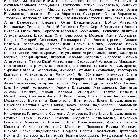
Информации, Экозащита!-Женсовет, Общественный вердикт, Евразийская
антимонопольная ассоциация, Дзугкоева Регина Николаевна, Кривенко
Сергей Владимирович, Милославский Павел Юрьевич, Шнырова Ольга
Вадимовна, Чанышева Лилия Айратовна, Сидорович Ольга Борисовна,
Туровский Александр Алексеевич, Васильева Анастасия Евгеньевна, Ривина
Анна Валерьевна, Бурдина Юлия Владимировна, Бойко Анатолий
Николаевич, Пивоваров Андрей Сергеевич, Дугин Сергей Георгиевич, Аверин
Виталий Евгеньевич, Барахоев Магомед Бекханович, Шевченко Дмитрий
Александрович, Шарипков Олег Викторович, Мошель Ирина Ароновна,
Шведов Григорий Сергеевич, Пономарев Лев Александрович, Созаев
Валерий Валерьевич, Каргалицкий Борис Юльевич, Исакова Ирина
Александровна, Исламов Тимур Рифгатович, Романова Ольга Евгеньевна,
Щаров Сергей Алексадрович, Цирульников Борис Альбертович, Халидова
Марина Владимировна, Людевиг Марина Зариевна, Федотова Галина
Анатольевна, Паутов Юрий Анатольевич, Верховский Александр Маркович,
Пислакова-Паркер Марина Петровна, Кочеткова Татьяна Владимировна,
Чуркина Наталья Валерьевна, Акимова Татьяна Николаевна, Золотарева
Екатерина Александровна, Рачинский Ян Збигневич, Жемкова Елена
Борисовна, Гудков Лев Дмитриевич, Илларионова Юлия Юрьевна, Саранг
Анна Васильевна, Захарова Светлана Сергеевна, Щур Татьяна Михайловна,
Щур Николай Алексеевич, Аверин Владимир Анатольевич, Блинушов
Андрей Юрьевич, Мосин Алексей Геннадьевич, Гефтер Валентин
Михайлович, Симонов Алексей Кириллович, Флиге Ирина Анатольевна,
Мельникова Валентина Дмитриевна, Вититинова Елена Владимировна,
Баженова Светлана Куприяновна, Исаев Сергей Владимирович, Максимов
Сергей Владимирович, Беляев Сергей Иванович, Голубева Елена
Николаевна, Ганнушкина Светлана Алексеевна, Закс Елена Владимировна,
Буртина Елена Юрьевна, Гендель Людмила Залмановна, Кокорина
Екатерина Алексеевна, Шуманов Илья Вячеславович, Арапова Галина
Юрьевна, Свечников Анатолий Мариевич, Прохоров Вадим Юрьевич,
Шахова Елена Владимировна, Подузов Сергей Васильевич, Протасова
Ирина Вячеславовна, Литинский Леонид Борисович, Лукашевский Сергей