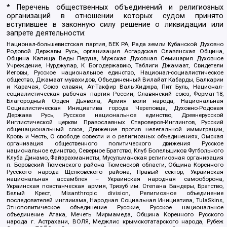
* Перечень общественных объединений и религиозных
организаций в отношении которых судом принято
вступившее в законную силу решение о ликвидации или
запрете деятельности:
Национал-большевистская партия, ВЕК РА, Рада земли Кубанской Духовно
Родовой Державы Русь, организация Асгардская Славянская Община,
Община Капища Веды Перуна, Мужская Духовная Семинария Духовное
Учреждение, Нурджулар, К Богодержавию, Таблиги Джамаат, Свидетели
Иеговы, Русское национальное единство, Национал-социалистическое
общество, Джамаат мувахидов, Объединенный Вилайат Кабарды, Балкарии
и Карачая, Союз славян, Ат-Такфир Валь-Хиджра, Пит Буль, Национал-
социалистическая рабочая партия России, Славянский союз, Формат-18,
Благородный Орден Дьявола, Армия воли народа, Национальная
Социалистическая Инициатива города Череповца, Духовно-Родовая
Держава Русь, Русское национальное единство, Древнерусской
Инглистической церкви Православных Староверов-Инглингов, Русский
общенациональный союз, Движение против нелегальной иммиграции,
Кровь и Честь, О свободе совести и о религиозных объединениях, Омская
организация общественного политического движения Русское
национальное единство, Северное Братство, Клуб Болельщиков Футбольного
Клуба Динамо, Файзрахманисты, Мусульманская религиозная организация
п. Боровский Тюменского района Тюменской области, Община Коренного
Русского народа Щелковского района, Правый сектор, Украинская
национальная ассамблея – Украинская народная самооборона,
Украинская повстанческая армия, Тризуб им. Степана Бандеры, Братство,
Белый Крест, Misanthropic division, Религиозное объединение
последователей инглиизма, Народная Социальная Инициатива, TulaSkins,
Этнополитическое объединение Русские, Русское национальное
объединение Атака, Мечеть Мирмамеда, Община Коренного Русского
народа г. Астрахани, ВОЛЯ, Меджлис крымскотатарского народа, Рубеж