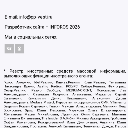
E-mail: info@pp-vesti.ru
Разработчик сайта –
INFOROS
2026
Мы в социальных сетях:
* Реестр иностранных средств массовой информации,
выполняющих функции иностранного агента:
Голос Америки, Idel.Реалии, Кавказ.Реалии, Крым.Реалии, Телеканал
Настоящее Время, Azatliq Radiosi, PCE/PC, Сибирь.Реалии, Фактограф,
Север.Реалии, Радио Свобода, MEDIUM-ORIENT, Пономарев Лев
Александрович, Савицкая Людмила Алексеевна, Маркелов Сергей
Евгеньевич, Камалягин Денис Николаевич, Апахончич Дарья
Александровна, Medusa Project, Первое антикоррупционное СМИ, VTimes.io,
Баданин Роман Сергеевич, Гликин Максим Александрович, Маняхин Петр
Борисович, Ярош Юлия Петровна, Чуракова Ольга Владимировна,
Железнова Мария Михайловна, Лукьянова Юлия Сергеевна, Маетная
Елизавета Витальевна, The Insider SIA, Рубин Михаил Аркадьевич, Гройсман
Софья Романовна, Рождественский Илья Дмитриевич, Апухтина Юлия
Владимировна, Постернак Алексей Евгеньевич, Телеканал Дождь, Петров