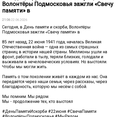
Волонтёры Подмосковья зажгли «Свечу
памяти» в
21:06
22.06.2026
Сегодня, в День памяти и скорби, Волонтёры
Подмосковья зажгли «Свечу памяти» в
85 лет назад, 22 июня 1941 года, началась Великая
Отечественная война — одна из самых страшных
страниц в истории нашей страны. Миллионы ушли на
фронт, работали в тылу, теряли близких, голодали и
выживали в нечеловеческих условиях. Но выстояли.
Чтобы мы могли жить.
️Память о том поколении живёт в каждом из нас. Она
передаётся через наши семьи, через рассказы, через
благодарность, которую мы несём с собой.
Мы помним. Мы рядом.
Мы - продолжение тех, кто выстоял ️
#ДеньПамятиИскорби #22июня #СвечаПамяти
#ВолонтёрыПодмосковья #МыРядом