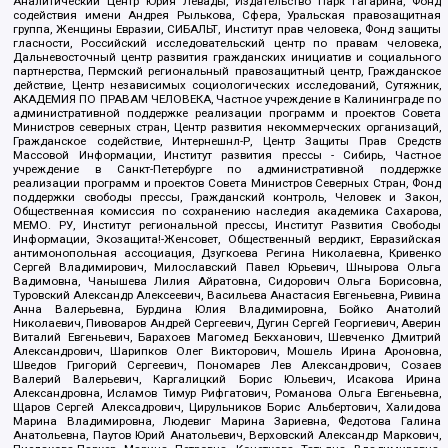
Аналитический Центр Юрия Левады, Издательство Парк Гагарина, Фонд
содействия имени Андрея Рылькова, Сфера, Уральская правозащитная
группа, Женщины Евразии, СИБАЛЬТ, Институт прав человека, Фонд защиты
гласности, Российский исследовательский центр по правам человека,
Дальневосточный центр развития гражданских инициатив и социального
партнерства, Пермский региональный правозащитный центр, Гражданское
действие, Центр независимых социологических исследований, Сутяжник,
АКАДЕМИЯ ПО ПРАВАМ ЧЕЛОВЕКА, Частное учреждение в Калининграде по
административной поддержке реализации программ и проектов Совета
Министров северных стран, Центр развития некоммерческих организаций,
Гражданское содействие, Интернешнл-Р, Центр Защиты Прав Средств
Массовой Информации, Институт развития прессы - Сибирь, Частное
учреждение в Санкт-Петербурге по административной поддержке
реализации программ и проектов Совета Министров Северных Стран, Фонд
поддержки свободы прессы, Гражданский контроль, Человек и Закон,
Общественная комиссия по сохранению наследия академика Сахарова,
МЕМО. РУ, Институт региональной прессы, Институт Развития Свободы
Информации, Экозащита!-Женсовет, Общественный вердикт, Евразийская
антимонопольная ассоциация, Дзугкоева Регина Николаевна, Кривенко
Сергей Владимирович, Милославский Павел Юрьевич, Шнырова Ольга
Вадимовна, Чанышева Лилия Айратовна, Сидорович Ольга Борисовна,
Туровский Александр Алексеевич, Васильева Анастасия Евгеньевна, Ривина
Анна Валерьевна, Бурдина Юлия Владимировна, Бойко Анатолий
Николаевич, Пивоваров Андрей Сергеевич, Дугин Сергей Георгиевич, Аверин
Виталий Евгеньевич, Барахоев Магомед Бекханович, Шевченко Дмитрий
Александрович, Шарипков Олег Викторович, Мошель Ирина Ароновна,
Шведов Григорий Сергеевич, Пономарев Лев Александрович, Созаев
Валерий Валерьевич, Каргалицкий Борис Юльевич, Исакова Ирина
Александровна, Исламов Тимур Рифгатович, Романова Ольга Евгеньевна,
Щаров Сергей Алексадрович, Цирульников Борис Альбертович, Халидова
Марина Владимировна, Людевиг Марина Зариевна, Федотова Галина
Анатольевна, Паутов Юрий Анатольевич, Верховский Александр Маркович,