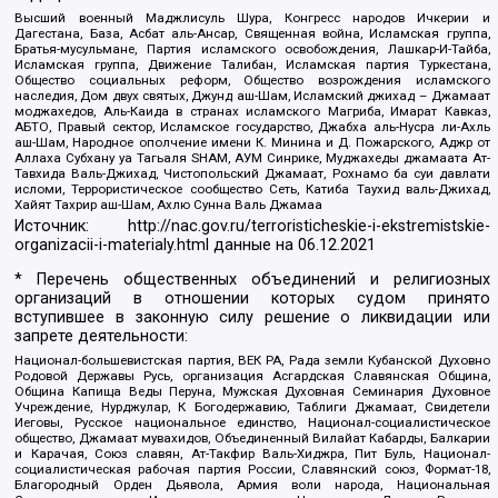
Высший военный Маджлисуль Шура, Конгресс народов Ичкерии и
Дагестана, База, Асбат аль-Ансар, Священная война, Исламская группа,
Братья-мусульмане, Партия исламского освобождения, Лашкар-И-Тайба,
Исламская группа, Движение Талибан, Исламская партия Туркестана,
Общество социальных реформ, Общество возрождения исламского
наследия, Дом двух святых, Джунд аш-Шам, Исламский джихад – Джамаат
моджахедов, Аль-Каида в странах исламского Магриба, Имарат Кавказ,
АБТО, Правый сектор, Исламское государство, Джабха аль-Нусра ли-Ахль
аш-Шам, Народное ополчение имени К. Минина и Д. Пожарского, Аджр от
Аллаха Субхану уа Тагьаля SHAM, АУМ Синрике, Муджахеды джамаата Ат-
Тавхида Валь-Джихад, Чистопольский Джамаат, Рохнамо ба суи давлати
исломи, Террористическое сообщество Сеть, Катиба Таухид валь-Джихад,
Хайят Тахрир аш-Шам, Ахлю Сунна Валь Джамаа
Источник:
http://nac.gov.ru/terroristicheskie-i-ekstremistskie-
organizacii-i-materialy.html
данные на
06.12.2021
* Перечень общественных объединений и религиозных
организаций в отношении которых судом принято
вступившее в законную силу решение о ликвидации или
запрете деятельности:
Национал-большевистская партия, ВЕК РА, Рада земли Кубанской Духовно
Родовой Державы Русь, организация Асгардская Славянская Община,
Община Капища Веды Перуна, Мужская Духовная Семинария Духовное
Учреждение, Нурджулар, К Богодержавию, Таблиги Джамаат, Свидетели
Иеговы, Русское национальное единство, Национал-социалистическое
общество, Джамаат мувахидов, Объединенный Вилайат Кабарды, Балкарии
и Карачая, Союз славян, Ат-Такфир Валь-Хиджра, Пит Буль, Национал-
социалистическая рабочая партия России, Славянский союз, Формат-18,
Благородный Орден Дьявола, Армия воли народа, Национальная