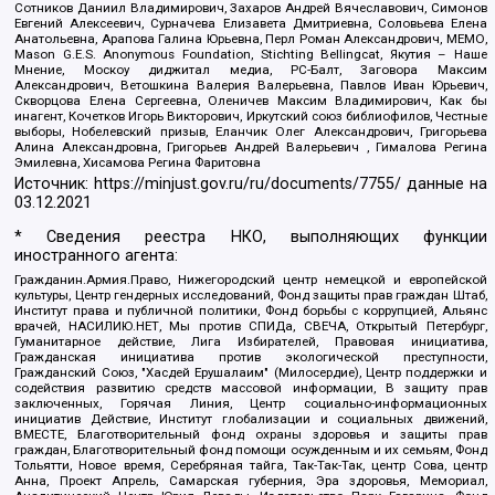
Сотников Даниил Владимирович, Захаров Андрей Вячеславович, Симонов
Евгений Алексеевич, Сурначева Елизавета Дмитриевна, Соловьева Елена
Анатольевна, Арапова Галина Юрьевна, Перл Роман Александрович, МЕМО,
Mason G.E.S. Anonymous Foundation, Stichting Bellingcat, Якутия – Наше
Мнение, Москоу диджитал медиа, РС-Балт, Заговора Максим
Александрович, Ветошкина Валерия Валерьевна, Павлов Иван Юрьевич,
Скворцова Елена Сергеевна, Оленичев Максим Владимирович, Как бы
инагент, Кочетков Игорь Викторович, Иркутский союз библиофилов, Честные
выборы, Нобелевский призыв, Еланчик Олег Александрович, Григорьева
Алина Александровна, Григорьев Андрей Валерьевич , Гималова Регина
Эмилевна, Хисамова Регина Фаритовна
Источник:
https://minjust.gov.ru/ru/documents/7755/
данные на
03.12.2021
* Сведения реестра НКО, выполняющих функции
иностранного агента:
Гражданин.Армия.Право, Нижегородский центр немецкой и европейской
культуры, Центр гендерных исследований, Фонд защиты прав граждан Штаб,
Институт права и публичной политики, Фонд борьбы с коррупцией, Альянс
врачей, НАСИЛИЮ.НЕТ, Мы против СПИДа, СВЕЧА, Открытый Петербург,
Гуманитарное действие, Лига Избирателей, Правовая инициатива,
Гражданская инициатива против экологической преступности,
Гражданский Союз, "Хасдей Ерушалаим" (Милосердие), Центр поддержки и
содействия развитию средств массовой информации, В защиту прав
заключенных, Горячая Линия, Центр социально-информационных
инициатив Действие, Институт глобализации и социальных движений,
ВМЕСТЕ, Благотворительный фонд охраны здоровья и защиты прав
граждан, Благотворительный фонд помощи осужденным и их семьям, Фонд
Тольятти, Новое время, Серебряная тайга, Так-Так-Так, центр Сова, центр
Анна, Проект Апрель, Самарская губерния, Эра здоровья, Мемориал,