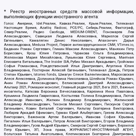
* Реестр иностранных средств массовой информации,
выполняющих функции иностранного агента:
Голос Америки, Idel.Реалии, Кавказ.Реалии, Крым.Реалии, Телеканал
Настоящее Время, Azatliq Radiosi, PCE/PC, Сибирь.Реалии, Фактограф,
Север.Реалии, Радио Свобода, MEDIUM-ORIENT, Пономарев Лев
Александрович, Савицкая Людмила Алексеевна, Маркелов Сергей
Евгеньевич, Камалягин Денис Николаевич, Апахончич Дарья
Александровна, Medusa Project, Первое антикоррупционное СМИ, VTimes.io,
Баданин Роман Сергеевич, Гликин Максим Александрович, Маняхин Петр
Борисович, Ярош Юлия Петровна, Чуракова Ольга Владимировна,
Железнова Мария Михайловна, Лукьянова Юлия Сергеевна, Маетная
Елизавета Витальевна, The Insider SIA, Рубин Михаил Аркадьевич, Гройсман
Софья Романовна, Рождественский Илья Дмитриевич, Апухтина Юлия
Владимировна, Постернак Алексей Евгеньевич, Телеканал Дождь, Петров
Степан Юрьевич, Istories fonds, Шмагун Олеся Валентиновна, Мароховская
Алеся Алексеевна, Долинина Ирина Николаевна, Шлейнов Роман Юрьевич,
Анин Роман Александрович, Великовский Дмитрий Александрович,
Альтаир 2021, Ромашки монолит, Главный редактор 2021, Вега 2021, Важные
иноагенты, Каткова Вероника Вячеславовна, Карезина Инна Павловна,
Кузьмина Людмила Гавриловна, Костылева Полина Владимировна, Лютов
Александр Иванович, Жилкин Владимир Владимирович, Жилинский
Владимир Александрович, Тихонов Михаил Сергеевич, Пискунов Сергей
Евгеньевич, Ковин Виталий Сергеевич, Кильтау Екатерина Викторовна,
Любарев Аркадий Ефимович, Гурман Юрий Альбертович, Грезев Александр
Викторович, Важенков Артем Валерьевич, Иванова София Юрьевна,
Пигалкин Илья Валерьевич, Петров Алексей Викторович, Егоров Владимир
Владимирович, Гусев Андрей Юрьевич, Смирнов Сергей Сергеевич, Верзилов
Петр Юрьевич, ЗП, Зона права, ЖУРНАЛИСТ-ИНОСТРАННЫЙ АГЕНТ,
Вольтская Татьяна Анатольевна, Клепиковская Екатерина Дмитриевна,