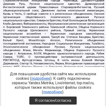
Социалистическая Инициатива города Череповца, Духовно-Родовая
Держава Русь, Русское национальное единство, Древнерусской
Инглистической церкви Православных Староверов-Инглингов, Русский
общенациональный союз, Движение против нелегальной иммиграции,
Кровь и Честь, О свободе совести и о религиозных объединениях, Омская
организация общественного политического движения Русское
национальное единство, Северное Братство, Клуб Болельщиков Футбольного
Клуба Динамо, Файзрахманисты, Мусульманская религиозная организация
п. Боровский Тюменского района Тюменской области, Община Коренного
Русского народа Щелковского района, Правый сектор, Украинская
национальная ассамблея – Украинская народная самооборона,
Украинская повстанческая армия, Тризуб им. Степана Бандеры, Братство,
Белый Крест, Misanthropic division, Религиозное объединение
последователей инглиизма, Народная Социальная Инициатива, TulaSkins,
Этнополитическое объединение Русские, Русское национальное
объединение Атака, Мечеть Мирмамеда, Община Коренного Русского
народа г. Астрахани, ВОЛЯ, Меджлис крымскотатарского народа, Рубеж
Севера, ТОЙС, О противодействии экстремистской деятельности,
РЕВТАТПОД, Артподготовка, Штольц, В честь иконы Божией Матери
Державная, Сектор 16, Независимость, Фирма, Молодежная правозащитная
группа МПГ, Курсом Правды и Единения, Каракольская инициативная
группа, Автоград Крю, Союз Славянских Сил Руси, Алля-Аят,
Для повышения удобства сайта мы используем
Благотворительный пансионат Ак Умут, Русская республика Русь,
Арестантское уголовное единство, Башкорт, Нация и свобода, W.H.С., Фалунь
cookies (
подробнее
). К сайту подключены
Дафа, Иртыш Ultras, Русский Патриотический клуб-Новокузнецк/РПК,
сервисы Yandex.Metrika, LiveInternet, top.mail.ru,
Сибирский державный союз, Фонд борьбы с коррупцией, Фонд защиты прав
граждан, Штабы Навального, Совет граждан СССР Прикубанского округа г.
которые также используют файлы cookies
Краснодара
(
подробнее
).
Источник:
https://minjust.gov.ru/ru/documents/7822/
данные на
08.12.2021
Я согласен/согласна