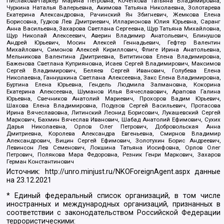
Пислакова-Паркер Марина Петровна, Кочеткова Татьяна Владимировна,
Чуркина Наталья Валерьевна, Акимова Татьяна Николаевна, Золотарева
Екатерина Александровна, Рачинский Ян Збигневич, Жемкова Елена
Борисовна, Гудков Лев Дмитриевич, Илларионова Юлия Юрьевна, Саранг
Анна Васильевна, Захарова Светлана Сергеевна, Щур Татьяна Михайловна,
Щур Николай Алексеевич, Аверин Владимир Анатольевич, Блинушов
Андрей Юрьевич, Мосин Алексей Геннадьевич, Гефтер Валентин
Михайлович, Симонов Алексей Кириллович, Флиге Ирина Анатольевна,
Мельникова Валентина Дмитриевна, Вититинова Елена Владимировна,
Баженова Светлана Куприяновна, Исаев Сергей Владимирович, Максимов
Сергей Владимирович, Беляев Сергей Иванович, Голубева Елена
Николаевна, Ганнушкина Светлана Алексеевна, Закс Елена Владимировна,
Буртина Елена Юрьевна, Гендель Людмила Залмановна, Кокорина
Екатерина Алексеевна, Шуманов Илья Вячеславович, Арапова Галина
Юрьевна, Свечников Анатолий Мариевич, Прохоров Вадим Юрьевич,
Шахова Елена Владимировна, Подузов Сергей Васильевич, Протасова
Ирина Вячеславовна, Литинский Леонид Борисович, Лукашевский Сергей
Маркович, Бахмин Вячеслав Иванович, Шабад Анатолий Ефимович, Сухих
Дарья Николаевна, Орлов Олег Петрович, Добровольская Анна
Дмитриевна, Королева Александра Евгеньевна, Смирнов Владимир
Александрович, Вицин Сергей Ефимович, Золотухин Борис Андреевич,
Левинсон Лев Семенович, Локшина Татьяна Иосифовна, Орлов Олег
Петрович, Полякова Мара Федоровна, Резник Генри Маркович, Захаров
Герман Константинович
Источник:
http://unro.minjust.ru/NKOForeignAgent.aspx
данные
на
23.12.2021
* Единый федеральный список организаций, в том числе
иностранных и международных организаций, признанных в
соответствии с законодательством Российской Федерации
террористическими: