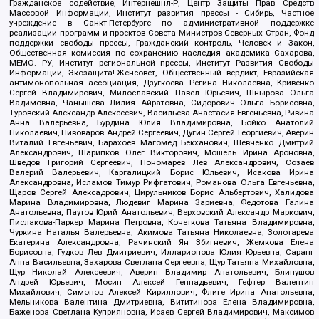
Гражданское содействие, Интернешнл-Р, Центр Защиты Прав Средств
Массовой Информации, Институт развития прессы - Сибирь, Частное
учреждение в Санкт-Петербурге по административной поддержке
реализации программ и проектов Совета Министров Северных Стран, Фонд
поддержки свободы прессы, Гражданский контроль, Человек и Закон,
Общественная комиссия по сохранению наследия академика Сахарова,
МЕМО. РУ, Институт региональной прессы, Институт Развития Свободы
Информации, Экозащита!-Женсовет, Общественный вердикт, Евразийская
антимонопольная ассоциация, Дзугкоева Регина Николаевна, Кривенко
Сергей Владимирович, Милославский Павел Юрьевич, Шнырова Ольга
Вадимовна, Чанышева Лилия Айратовна, Сидорович Ольга Борисовна,
Туровский Александр Алексеевич, Васильева Анастасия Евгеньевна, Ривина
Анна Валерьевна, Бурдина Юлия Владимировна, Бойко Анатолий
Николаевич, Пивоваров Андрей Сергеевич, Дугин Сергей Георгиевич, Аверин
Виталий Евгеньевич, Барахоев Магомед Бекханович, Шевченко Дмитрий
Александрович, Шарипков Олег Викторович, Мошель Ирина Ароновна,
Шведов Григорий Сергеевич, Пономарев Лев Александрович, Созаев
Валерий Валерьевич, Каргалицкий Борис Юльевич, Исакова Ирина
Александровна, Исламов Тимур Рифгатович, Романова Ольга Евгеньевна,
Щаров Сергей Алексадрович, Цирульников Борис Альбертович, Халидова
Марина Владимировна, Людевиг Марина Зариевна, Федотова Галина
Анатольевна, Паутов Юрий Анатольевич, Верховский Александр Маркович,
Пислакова-Паркер Марина Петровна, Кочеткова Татьяна Владимировна,
Чуркина Наталья Валерьевна, Акимова Татьяна Николаевна, Золотарева
Екатерина Александровна, Рачинский Ян Збигневич, Жемкова Елена
Борисовна, Гудков Лев Дмитриевич, Илларионова Юлия Юрьевна, Саранг
Анна Васильевна, Захарова Светлана Сергеевна, Щур Татьяна Михайловна,
Щур Николай Алексеевич, Аверин Владимир Анатольевич, Блинушов
Андрей Юрьевич, Мосин Алексей Геннадьевич, Гефтер Валентин
Михайлович, Симонов Алексей Кириллович, Флиге Ирина Анатольевна,
Мельникова Валентина Дмитриевна, Вититинова Елена Владимировна,
Баженова Светлана Куприяновна, Исаев Сергей Владимирович, Максимов