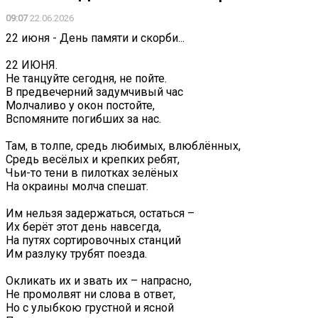
09:07
22.06.2026
22 июня - День памяти и скорби...
22 ИЮНЯ.
Не танцуйте сегодня, не пойте.
В предвечерний задумчивый час
Молчаливо у окон постойте,
Вспомяните погибших за нас.
Там, в толпе, средь любимых, влюблённых,
Средь весёлых и крепких ребят,
Чьи-то тени в пилотках зелёных
На окраины молча спешат.
Им нельзя задержаться, остаться –
Их берёт этот день навсегда,
На путях сортировочных станций
Им разлуку трубят поезда.
Окликать их и звать их – напрасно,
Не промолвят ни слова в ответ,
Но с улыбкою грустной и ясной