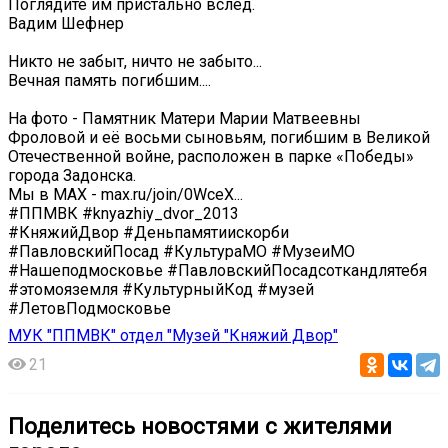
Поглядите им пристально вслед.
Вадим Шефнер
Никто не забыт, ничто не забыто...
Вечная память погибшим....
На фото - Памятник Матери Марии Матвеевны
Фроловой и её восьми сыновьям, погибшим в Великой
Отечественной войне, расположен в парке «Победы»
города Задонска.
Мы в MAX - max.ru/join/0WceX...
#ППМВК #knyazhiy_dvor_2013
#КняжийДвор #Деньпамятиискорби
#ПавловскийПосад #КультураМО #МузеиМО
#Нашеподмосковье #ПавловскийПосадсоткандлятебя
#этомояземля #КультурныйКод #музей
#ЛетовПодмосковье
МУК "ППМВК" отдел "Музей "Княжий Двор"
21
Поделитесь новостями с жителями