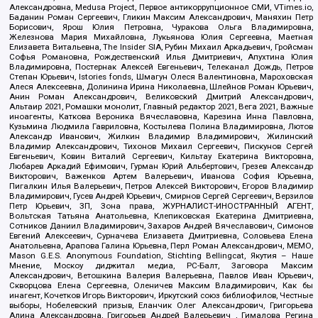
Александровна, Medusa Project, Первое антикоррупционное СМИ, VTimes.io,
Баданин Роман Сергеевич, Гликин Максим Александрович, Маняхин Петр
Борисович, Ярош Юлия Петровна, Чуракова Ольга Владимировна,
Железнова Мария Михайловна, Лукьянова Юлия Сергеевна, Маетная
Елизавета Витальевна, The Insider SIA, Рубин Михаил Аркадьевич, Гройсман
Софья Романовна, Рождественский Илья Дмитриевич, Апухтина Юлия
Владимировна, Постернак Алексей Евгеньевич, Телеканал Дождь, Петров
Степан Юрьевич, Istories fonds, Шмагун Олеся Валентиновна, Мароховская
Алеся Алексеевна, Долинина Ирина Николаевна, Шлейнов Роман Юрьевич,
Анин Роман Александрович, Великовский Дмитрий Александрович,
Альтаир 2021, Ромашки монолит, Главный редактор 2021, Вега 2021, Важные
иноагенты, Каткова Вероника Вячеславовна, Карезина Инна Павловна,
Кузьмина Людмила Гавриловна, Костылева Полина Владимировна, Лютов
Александр Иванович, Жилкин Владимир Владимирович, Жилинский
Владимир Александрович, Тихонов Михаил Сергеевич, Пискунов Сергей
Евгеньевич, Ковин Виталий Сергеевич, Кильтау Екатерина Викторовна,
Любарев Аркадий Ефимович, Гурман Юрий Альбертович, Грезев Александр
Викторович, Важенков Артем Валерьевич, Иванова София Юрьевна,
Пигалкин Илья Валерьевич, Петров Алексей Викторович, Егоров Владимир
Владимирович, Гусев Андрей Юрьевич, Смирнов Сергей Сергеевич, Верзилов
Петр Юрьевич, ЗП, Зона права, ЖУРНАЛИСТ-ИНОСТРАННЫЙ АГЕНТ,
Вольтская Татьяна Анатольевна, Клепиковская Екатерина Дмитриевна,
Сотников Даниил Владимирович, Захаров Андрей Вячеславович, Симонов
Евгений Алексеевич, Сурначева Елизавета Дмитриевна, Соловьева Елена
Анатольевна, Арапова Галина Юрьевна, Перл Роман Александрович, МЕМО,
Mason G.E.S. Anonymous Foundation, Stichting Bellingcat, Якутия – Наше
Мнение, Москоу диджитал медиа, РС-Балт, Заговора Максим
Александрович, Ветошкина Валерия Валерьевна, Павлов Иван Юрьевич,
Скворцова Елена Сергеевна, Оленичев Максим Владимирович, Как бы
инагент, Кочетков Игорь Викторович, Иркутский союз библиофилов, Честные
выборы, Нобелевский призыв, Еланчик Олег Александрович, Григорьева
Алина Александровна, Григорьев Андрей Валерьевич , Гималова Регина