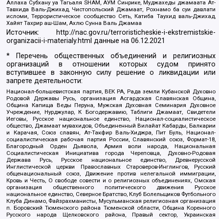
Аллаха Субхану уа Тагьаля SHAM, АУМ Синрике, Муджахеды джамаата Ат-
Тавхида Валь-Джихад, Чистопольский Джамаат, Рохнамо ба суи давлати
исломи, Террористическое сообщество Сеть, Катиба Таухид валь-Джихад,
Хайят Тахрир аш-Шам, Ахлю Сунна Валь Джамаа
Источник:
http://nac.gov.ru/terroristicheskie-i-ekstremistskie-
organizacii-i-materialy.html
данные на
06.12.2021
* Перечень общественных объединений и религиозных
организаций в отношении которых судом принято
вступившее в законную силу решение о ликвидации или
запрете деятельности:
Национал-большевистская партия, ВЕК РА, Рада земли Кубанской Духовно
Родовой Державы Русь, организация Асгардская Славянская Община,
Община Капища Веды Перуна, Мужская Духовная Семинария Духовное
Учреждение, Нурджулар, К Богодержавию, Таблиги Джамаат, Свидетели
Иеговы, Русское национальное единство, Национал-социалистическое
общество, Джамаат мувахидов, Объединенный Вилайат Кабарды, Балкарии
и Карачая, Союз славян, Ат-Такфир Валь-Хиджра, Пит Буль, Национал-
социалистическая рабочая партия России, Славянский союз, Формат-18,
Благородный Орден Дьявола, Армия воли народа, Национальная
Социалистическая Инициатива города Череповца, Духовно-Родовая
Держава Русь, Русское национальное единство, Древнерусской
Инглистической церкви Православных Староверов-Инглингов, Русский
общенациональный союз, Движение против нелегальной иммиграции,
Кровь и Честь, О свободе совести и о религиозных объединениях, Омская
организация общественного политического движения Русское
национальное единство, Северное Братство, Клуб Болельщиков Футбольного
Клуба Динамо, Файзрахманисты, Мусульманская религиозная организация
п. Боровский Тюменского района Тюменской области, Община Коренного
Русского народа Щелковского района, Правый сектор, Украинская