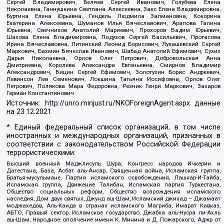
Сергей Владимирович, Беляев Сергей Иванович, Голубева Елена
Николаевна, Ганнушкина Светлана Алексеевна, Закс Елена Владимировна,
Буртина Елена Юрьевна, Гендель Людмила Залмановна, Кокорина
Екатерина Алексеевна, Шуманов Илья Вячеславович, Арапова Галина
Юрьевна, Свечников Анатолий Мариевич, Прохоров Вадим Юрьевич,
Шахова Елена Владимировна, Подузов Сергей Васильевич, Протасова
Ирина Вячеславовна, Литинский Леонид Борисович, Лукашевский Сергей
Маркович, Бахмин Вячеслав Иванович, Шабад Анатолий Ефимович, Сухих
Дарья Николаевна, Орлов Олег Петрович, Добровольская Анна
Дмитриевна, Королева Александра Евгеньевна, Смирнов Владимир
Александрович, Вицин Сергей Ефимович, Золотухин Борис Андреевич,
Левинсон Лев Семенович, Локшина Татьяна Иосифовна, Орлов Олег
Петрович, Полякова Мара Федоровна, Резник Генри Маркович, Захаров
Герман Константинович
Источник:
http://unro.minjust.ru/NKOForeignAgent.aspx
данные
на
23.12.2021
* Единый федеральный список организаций, в том числе
иностранных и международных организаций, признанных в
соответствии с законодательством Российской Федерации
террористическими:
Высший военный Маджлисуль Шура, Конгресс народов Ичкерии и
Дагестана, База, Асбат аль-Ансар, Священная война, Исламская группа,
Братья-мусульмане, Партия исламского освобождения, Лашкар-И-Тайба,
Исламская группа, Движение Талибан, Исламская партия Туркестана,
Общество социальных реформ, Общество возрождения исламского
наследия, Дом двух святых, Джунд аш-Шам, Исламский джихад – Джамаат
моджахедов, Аль-Каида в странах исламского Магриба, Имарат Кавказ,
АБТО, Правый сектор, Исламское государство, Джабха аль-Нусра ли-Ахль
аш-Шам, Народное ополчение имени К. Минина и Д. Пожарского, Аджр от