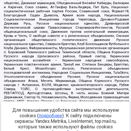
общество, Джамаат мувахидов, Объединенный Вилайат Кабарды, Балкарии
и Карачая, Союз славян, Ат-Такфир Валь-Хиджра, Пит Буль, Национал-
социалистическая рабочая партия России, Славянский союз, Формат-18,
Благородный Орден Дьявола, Армия воли народа, Национальная
Социалистическая Инициатива города Череповца, Духовно-Родовая
Держава Русь, Русское национальное единство, Древнерусской
Инглистической церкви Православных Староверов-Инглингов, Русский
общенациональный союз, Движение против нелегальной иммиграции,
Кровь и Честь, О свободе совести и о религиозных объединениях, Омская
организация общественного политического движения Русское
национальное единство, Северное Братство, Клуб Болельщиков Футбольного
Клуба Динамо, Файзрахманисты, Мусульманская религиозная организация
п. Боровский Тюменского района Тюменской области, Община Коренного
Русского народа Щелковского района, Правый сектор, Украинская
национальная ассамблея – Украинская народная самооборона,
Украинская повстанческая армия, Тризуб им. Степана Бандеры, Братство,
Белый Крест, Misanthropic division, Религиозное объединение
последователей инглиизма, Народная Социальная Инициатива, TulaSkins,
Этнополитическое объединение Русские, Русское национальное
объединение Атака, Мечеть Мирмамеда, Община Коренного Русского
народа г. Астрахани, ВОЛЯ, Меджлис крымскотатарского народа, Рубеж
Севера, ТОЙС, О противодействии экстремистской деятельности,
РЕВТАТПОД, Артподготовка, Штольц, В честь иконы Божией Матери
Державная, Сектор 16, Независимость, Фирма, Молодежная правозащитная
группа МПГ, Курсом Правды и Единения, Каракольская инициативная
группа, Автоград Крю, Союз Славянских Сил Руси, Алля-Аят,
Для повышения удобства сайта мы используем
Благотворительный пансионат Ак Умут, Русская республика Русь,
Арестантское уголовное единство, Башкорт, Нация и свобода, W.H.С., Фалунь
cookies (
подробнее
). К сайту подключены
Дафа, Иртыш Ultras, Русский Патриотический клуб-Новокузнецк/РПК,
сервисы Yandex.Metrika, LiveInternet, top.mail.ru,
Сибирский державный союз, Фонд борьбы с коррупцией, Фонд защиты прав
граждан, Штабы Навального, Совет граждан СССР Прикубанского округа г.
которые также используют файлы cookies
Краснодара