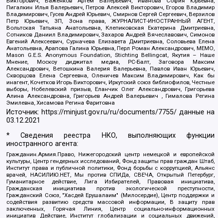
Викторович, Важенков Артем Валерьевич, Иванова София Юрьевна,
Пигалкин Илья Валерьевич, Петров Алексей Викторович, Егоров Владимир
Владимирович, Гусев Андрей Юрьевич, Смирнов Сергей Сергеевич, Верзилов
Петр Юрьевич, ЗП, Зона права, ЖУРНАЛИСТ-ИНОСТРАННЫЙ АГЕНТ,
Вольтская Татьяна Анатольевна, Клепиковская Екатерина Дмитриевна,
Сотников Даниил Владимирович, Захаров Андрей Вячеславович, Симонов
Евгений Алексеевич, Сурначева Елизавета Дмитриевна, Соловьева Елена
Анатольевна, Арапова Галина Юрьевна, Перл Роман Александрович, МЕМО,
Mason G.E.S. Anonymous Foundation, Stichting Bellingcat, Якутия – Наше
Мнение, Москоу диджитал медиа, РС-Балт, Заговора Максим
Александрович, Ветошкина Валерия Валерьевна, Павлов Иван Юрьевич,
Скворцова Елена Сергеевна, Оленичев Максим Владимирович, Как бы
инагент, Кочетков Игорь Викторович, Иркутский союз библиофилов, Честные
выборы, Нобелевский призыв, Еланчик Олег Александрович, Григорьева
Алина Александровна, Григорьев Андрей Валерьевич , Гималова Регина
Эмилевна, Хисамова Регина Фаритовна
Источник:
https://minjust.gov.ru/ru/documents/7755/
данные на
03.12.2021
* Сведения реестра НКО, выполняющих функции
иностранного агента:
Гражданин.Армия.Право, Нижегородский центр немецкой и европейской
культуры, Центр гендерных исследований, Фонд защиты прав граждан Штаб,
Институт права и публичной политики, Фонд борьбы с коррупцией, Альянс
врачей, НАСИЛИЮ.НЕТ, Мы против СПИДа, СВЕЧА, Открытый Петербург,
Гуманитарное действие, Лига Избирателей, Правовая инициатива,
Гражданская инициатива против экологической преступности,
Гражданский Союз, "Хасдей Ерушалаим" (Милосердие), Центр поддержки и
содействия развитию средств массовой информации, В защиту прав
заключенных, Горячая Линия, Центр социально-информационных
инициатив Действие, Институт глобализации и социальных движений,