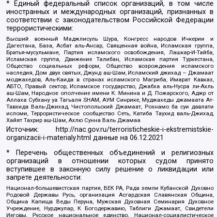
* Единый федеральный список организаций, в том числе
иностранных и международных организаций, признанных в
соответствии с законодательством Российской Федерации
террористическими:
Высший военный Маджлисуль Шура, Конгресс народов Ичкерии и
Дагестана, База, Асбат аль-Ансар, Священная война, Исламская группа,
Братья-мусульмане, Партия исламского освобождения, Лашкар-И-Тайба,
Исламская группа, Движение Талибан, Исламская партия Туркестана,
Общество социальных реформ, Общество возрождения исламского
наследия, Дом двух святых, Джунд аш-Шам, Исламский джихад – Джамаат
моджахедов, Аль-Каида в странах исламского Магриба, Имарат Кавказ,
АБТО, Правый сектор, Исламское государство, Джабха аль-Нусра ли-Ахль
аш-Шам, Народное ополчение имени К. Минина и Д. Пожарского, Аджр от
Аллаха Субхану уа Тагьаля SHAM, АУМ Синрике, Муджахеды джамаата Ат-
Тавхида Валь-Джихад, Чистопольский Джамаат, Рохнамо ба суи давлати
исломи, Террористическое сообщество Сеть, Катиба Таухид валь-Джихад,
Хайят Тахрир аш-Шам, Ахлю Сунна Валь Джамаа
Источник:
http://nac.gov.ru/terroristicheskie-i-ekstremistskie-
organizacii-i-materialy.html
данные на
06.12.2021
* Перечень общественных объединений и религиозных
организаций в отношении которых судом принято
вступившее в законную силу решение о ликвидации или
запрете деятельности:
Национал-большевистская партия, ВЕК РА, Рада земли Кубанской Духовно
Родовой Державы Русь, организация Асгардская Славянская Община,
Община Капища Веды Перуна, Мужская Духовная Семинария Духовное
Учреждение, Нурджулар, К Богодержавию, Таблиги Джамаат, Свидетели
Иеговы, Русское национальное единство, Национал-социалистическое