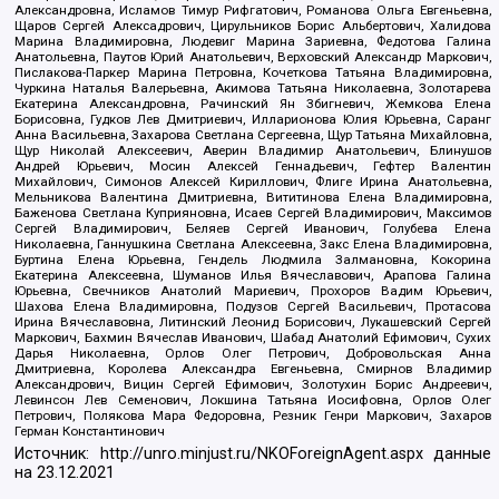
Александровна, Исламов Тимур Рифгатович, Романова Ольга Евгеньевна,
Щаров Сергей Алексадрович, Цирульников Борис Альбертович, Халидова
Марина Владимировна, Людевиг Марина Зариевна, Федотова Галина
Анатольевна, Паутов Юрий Анатольевич, Верховский Александр Маркович,
Пислакова-Паркер Марина Петровна, Кочеткова Татьяна Владимировна,
Чуркина Наталья Валерьевна, Акимова Татьяна Николаевна, Золотарева
Екатерина Александровна, Рачинский Ян Збигневич, Жемкова Елена
Борисовна, Гудков Лев Дмитриевич, Илларионова Юлия Юрьевна, Саранг
Анна Васильевна, Захарова Светлана Сергеевна, Щур Татьяна Михайловна,
Щур Николай Алексеевич, Аверин Владимир Анатольевич, Блинушов
Андрей Юрьевич, Мосин Алексей Геннадьевич, Гефтер Валентин
Михайлович, Симонов Алексей Кириллович, Флиге Ирина Анатольевна,
Мельникова Валентина Дмитриевна, Вититинова Елена Владимировна,
Баженова Светлана Куприяновна, Исаев Сергей Владимирович, Максимов
Сергей Владимирович, Беляев Сергей Иванович, Голубева Елена
Николаевна, Ганнушкина Светлана Алексеевна, Закс Елена Владимировна,
Буртина Елена Юрьевна, Гендель Людмила Залмановна, Кокорина
Екатерина Алексеевна, Шуманов Илья Вячеславович, Арапова Галина
Юрьевна, Свечников Анатолий Мариевич, Прохоров Вадим Юрьевич,
Шахова Елена Владимировна, Подузов Сергей Васильевич, Протасова
Ирина Вячеславовна, Литинский Леонид Борисович, Лукашевский Сергей
Маркович, Бахмин Вячеслав Иванович, Шабад Анатолий Ефимович, Сухих
Дарья Николаевна, Орлов Олег Петрович, Добровольская Анна
Дмитриевна, Королева Александра Евгеньевна, Смирнов Владимир
Александрович, Вицин Сергей Ефимович, Золотухин Борис Андреевич,
Левинсон Лев Семенович, Локшина Татьяна Иосифовна, Орлов Олег
Петрович, Полякова Мара Федоровна, Резник Генри Маркович, Захаров
Герман Константинович
Источник:
http://unro.minjust.ru/NKOForeignAgent.aspx
данные
на
23.12.2021