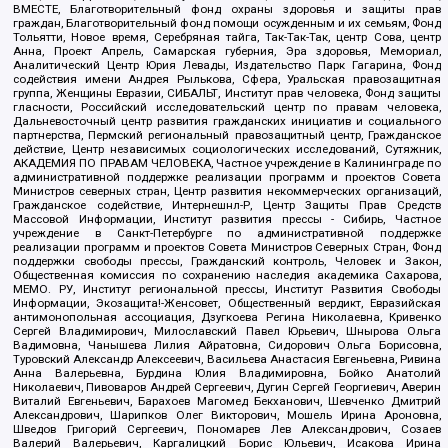
ВМЕСТЕ, Благотворительный фонд охраны здоровья и защиты прав
граждан, Благотворительный фонд помощи осужденным и их семьям, Фонд
Тольятти, Новое время, Серебряная тайга, Так-Так-Так, центр Сова, центр
Анна, Проект Апрель, Самарская губерния, Эра здоровья, Мемориал,
Аналитический Центр Юрия Левады, Издательство Парк Гагарина, Фонд
содействия имени Андрея Рылькова, Сфера, Уральская правозащитная
группа, Женщины Евразии, СИБАЛЬТ, Институт прав человека, Фонд защиты
гласности, Российский исследовательский центр по правам человека,
Дальневосточный центр развития гражданских инициатив и социального
партнерства, Пермский региональный правозащитный центр, Гражданское
действие, Центр независимых социологических исследований, Сутяжник,
АКАДЕМИЯ ПО ПРАВАМ ЧЕЛОВЕКА, Частное учреждение в Калининграде по
административной поддержке реализации программ и проектов Совета
Министров северных стран, Центр развития некоммерческих организаций,
Гражданское содействие, Интернешнл-Р, Центр Защиты Прав Средств
Массовой Информации, Институт развития прессы - Сибирь, Частное
учреждение в Санкт-Петербурге по административной поддержке
реализации программ и проектов Совета Министров Северных Стран, Фонд
поддержки свободы прессы, Гражданский контроль, Человек и Закон,
Общественная комиссия по сохранению наследия академика Сахарова,
МЕМО. РУ, Институт региональной прессы, Институт Развития Свободы
Информации, Экозащита!-Женсовет, Общественный вердикт, Евразийская
антимонопольная ассоциация, Дзугкоева Регина Николаевна, Кривенко
Сергей Владимирович, Милославский Павел Юрьевич, Шнырова Ольга
Вадимовна, Чанышева Лилия Айратовна, Сидорович Ольга Борисовна,
Туровский Александр Алексеевич, Васильева Анастасия Евгеньевна, Ривина
Анна Валерьевна, Бурдина Юлия Владимировна, Бойко Анатолий
Николаевич, Пивоваров Андрей Сергеевич, Дугин Сергей Георгиевич, Аверин
Виталий Евгеньевич, Барахоев Магомед Бекханович, Шевченко Дмитрий
Александрович, Шарипков Олег Викторович, Мошель Ирина Ароновна,
Шведов Григорий Сергеевич, Пономарев Лев Александрович, Созаев
Валерий Валерьевич, Каргалицкий Борис Юльевич, Исакова Ирина