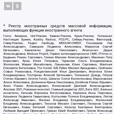
* Реестр иностранных средств массовой информации,
выполняющих функции иностранного агента:
Голос Америки, Idel.Реалии, Кавказ.Реалии, Крым.Реалии, Телеканал
Настоящее Время, Azatliq Radiosi, PCE/PC, Сибирь.Реалии, Фактограф,
Север.Реалии, Радио Свобода, MEDIUM-ORIENT, Пономарев Лев
Александрович, Савицкая Людмила Алексеевна, Маркелов Сергей
Евгеньевич, Камалягин Денис Николаевич, Апахончич Дарья
Александровна, Medusa Project, Первое антикоррупционное СМИ, VTimes.io,
Баданин Роман Сергеевич, Гликин Максим Александрович, Маняхин Петр
Борисович, Ярош Юлия Петровна, Чуракова Ольга Владимировна,
Железнова Мария Михайловна, Лукьянова Юлия Сергеевна, Маетная
Елизавета Витальевна, The Insider SIA, Рубин Михаил Аркадьевич, Гройсман
Софья Романовна, Рождественский Илья Дмитриевич, Апухтина Юлия
Владимировна, Постернак Алексей Евгеньевич, Телеканал Дождь, Петров
Степан Юрьевич, Istories fonds, Шмагун Олеся Валентиновна, Мароховская
Алеся Алексеевна, Долинина Ирина Николаевна, Шлейнов Роман Юрьевич,
Анин Роман Александрович, Великовский Дмитрий Александрович,
Альтаир 2021, Ромашки монолит, Главный редактор 2021, Вега 2021, Важные
иноагенты, Каткова Вероника Вячеславовна, Карезина Инна Павловна,
Кузьмина Людмила Гавриловна, Костылева Полина Владимировна, Лютов
Александр Иванович, Жилкин Владимир Владимирович, Жилинский
Владимир Александрович, Тихонов Михаил Сергеевич, Пискунов Сергей
Евгеньевич, Ковин Виталий Сергеевич, Кильтау Екатерина Викторовна,
Любарев Аркадий Ефимович, Гурман Юрий Альбертович, Грезев Александр