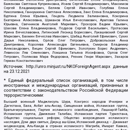
Баженова Светлана Куприяновна, Исаев Сергей Владимирович, Максимов
Сергей Владимирович, Беляев Сергей Иванович, Голубева Елена
Николаевна, Ганнушкина Светлана Алексеевна, Закс Елена Владимировна,
Буртина Елена Юрьевна, Гендель Людмила Залмановна, Кокорина
Екатерина Алексеевна, Шуманов Илья Вячеславович, Арапова Галина
Юрьевна, Свечников Анатолий Мариевич, Прохоров Вадим Юрьевич,
Шахова Елена Владимировна, Подузов Сергей Васильевич, Протасова
Ирина Вячеславовна, Литинский Леонид Борисович, Лукашевский Сергей
Маркович, Бахмин Вячеслав Иванович, Шабад Анатолий Ефимович, Сухих
Дарья Николаевна, Орлов Олег Петрович, Добровольская Анна
Дмитриевна, Королева Александра Евгеньевна, Смирнов Владимир
Александрович, Вицин Сергей Ефимович, Золотухин Борис Андреевич,
Левинсон Лев Семенович, Локшина Татьяна Иосифовна, Орлов Олег
Петрович, Полякова Мара Федоровна, Резник Генри Маркович, Захаров
Герман Константинович
Источник:
http://unro.minjust.ru/NKOForeignAgent.aspx
данные
на
23.12.2021
* Единый федеральный список организаций, в том числе
иностранных и международных организаций, признанных в
соответствии с законодательством Российской Федерации
террористическими:
Высший военный Маджлисуль Шура, Конгресс народов Ичкерии и
Дагестана, База, Асбат аль-Ансар, Священная война, Исламская группа,
Братья-мусульмане, Партия исламского освобождения, Лашкар-И-Тайба,
Исламская группа, Движение Талибан, Исламская партия Туркестана,
Общество социальных реформ, Общество возрождения исламского
наследия, Дом двух святых, Джунд аш-Шам, Исламский джихад – Джамаат
моджахедов, Аль-Каида в странах исламского Магриба, Имарат Кавказ,
АБТО, Правый сектор, Исламское государство, Джабха аль-Нусра ли-Ахль