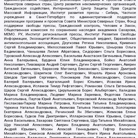
Министров северных стран, Центр развития некоммерческих организаций,
Гражданское содействие, Интернешнл-Р, Центр Защиты Прав Средств
Массовой Информации, Институт развития прессы - Сибирь, Частное
учреждение в Санкт-Петербурге по административной поддержке
реализации программ и проектов Совета Министров Северных Стран, Фонд
поддержки свободы прессы, Гражданский контроль, Человек и Закон,
Общественная комиссия по сохранению наследия академика Сахарова,
МЕМО. РУ, Институт региональной прессы, Институт Развития Свободы
Информации, Экозащита!-Женсовет, Общественный вердикт, Евразийская
антимонопольная ассоциация, Дзугкоева Регина Николаевна, Кривенко
Сергей Владимирович, Милославский Павел Юрьевич, Шнырова Ольга
Вадимовна, Чанышева Лилия Айратовна, Сидорович Ольга Борисовна,
Туровский Александр Алексеевич, Васильева Анастасия Евгеньевна, Ривина
Анна Валерьевна, Бурдина Юлия Владимировна, Бойко Анатолий
Николаевич, Пивоваров Андрей Сергеевич, Дугин Сергей Георгиевич, Аверин
Виталий Евгеньевич, Барахоев Магомед Бекханович, Шевченко Дмитрий
Александрович, Шарипков Олег Викторович, Мошель Ирина Ароновна,
Шведов Григорий Сергеевич, Пономарев Лев Александрович, Созаев
Валерий Валерьевич, Каргалицкий Борис Юльевич, Исакова Ирина
Александровна, Исламов Тимур Рифгатович, Романова Ольга Евгеньевна,
Щаров Сергей Алексадрович, Цирульников Борис Альбертович, Халидова
Марина Владимировна, Людевиг Марина Зариевна, Федотова Галина
Анатольевна, Паутов Юрий Анатольевич, Верховский Александр Маркович,
Пислакова-Паркер Марина Петровна, Кочеткова Татьяна Владимировна,
Чуркина Наталья Валерьевна, Акимова Татьяна Николаевна, Золотарева
Екатерина Александровна, Рачинский Ян Збигневич, Жемкова Елена
Борисовна, Гудков Лев Дмитриевич, Илларионова Юлия Юрьевна, Саранг
Анна Васильевна, Захарова Светлана Сергеевна, Щур Татьяна Михайловна,
Щур Николай Алексеевич, Аверин Владимир Анатольевич, Блинушов
Андрей Юрьевич, Мосин Алексей Геннадьевич, Гефтер Валентин
Михайлович, Симонов Алексей Кириллович, Флиге Ирина Анатольевна,
Мельникова Валентина Дмитриевна, Вититинова Елена Владимировна,