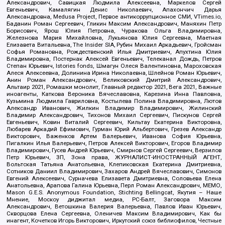
Александрович, Савицкая Людмила Алексеевна, Маркелов Сергей
Евгеньевич, Камалягин Денис Николаевич, Апахончич Дарья
Александровна, Medusa Project, Первое антикоррупционное СМИ, VTimes.io,
Баданин Роман Сергеевич, Гликин Максим Александрович, Маняхин Петр
Борисович, Ярош Юлия Петровна, Чуракова Ольга Владимировна,
Железнова Мария Михайловна, Лукьянова Юлия Сергеевна, Маетная
Елизавета Витальевна, The Insider SIA, Рубин Михаил Аркадьевич, Гройсман
Софья Романовна, Рождественский Илья Дмитриевич, Апухтина Юлия
Владимировна, Постернак Алексей Евгеньевич, Телеканал Дождь, Петров
Степан Юрьевич, Istories fonds, Шмагун Олеся Валентиновна, Мароховская
Алеся Алексеевна, Долинина Ирина Николаевна, Шлейнов Роман Юрьевич,
Анин Роман Александрович, Великовский Дмитрий Александрович,
Альтаир 2021, Ромашки монолит, Главный редактор 2021, Вега 2021, Важные
иноагенты, Каткова Вероника Вячеславовна, Карезина Инна Павловна,
Кузьмина Людмила Гавриловна, Костылева Полина Владимировна, Лютов
Александр Иванович, Жилкин Владимир Владимирович, Жилинский
Владимир Александрович, Тихонов Михаил Сергеевич, Пискунов Сергей
Евгеньевич, Ковин Виталий Сергеевич, Кильтау Екатерина Викторовна,
Любарев Аркадий Ефимович, Гурман Юрий Альбертович, Грезев Александр
Викторович, Важенков Артем Валерьевич, Иванова София Юрьевна,
Пигалкин Илья Валерьевич, Петров Алексей Викторович, Егоров Владимир
Владимирович, Гусев Андрей Юрьевич, Смирнов Сергей Сергеевич, Верзилов
Петр Юрьевич, ЗП, Зона права, ЖУРНАЛИСТ-ИНОСТРАННЫЙ АГЕНТ,
Вольтская Татьяна Анатольевна, Клепиковская Екатерина Дмитриевна,
Сотников Даниил Владимирович, Захаров Андрей Вячеславович, Симонов
Евгений Алексеевич, Сурначева Елизавета Дмитриевна, Соловьева Елена
Анатольевна, Арапова Галина Юрьевна, Перл Роман Александрович, МЕМО,
Mason G.E.S. Anonymous Foundation, Stichting Bellingcat, Якутия – Наше
Мнение, Москоу диджитал медиа, РС-Балт, Заговора Максим
Александрович, Ветошкина Валерия Валерьевна, Павлов Иван Юрьевич,
Скворцова Елена Сергеевна, Оленичев Максим Владимирович, Как бы
инагент, Кочетков Игорь Викторович, Иркутский союз библиофилов, Честные