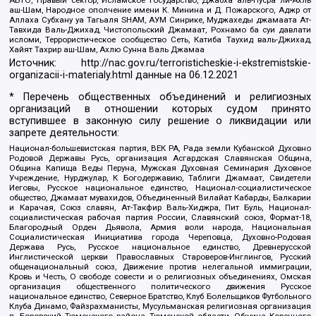
аш-Шам, Народное ополчение имени К. Минина и Д. Пожарского, Аджр от
Аллаха Субхану уа Тагьаля SHAM, АУМ Синрике, Муджахеды джамаата Ат-
Тавхида Валь-Джихад, Чистопольский Джамаат, Рохнамо ба суи давлати
исломи, Террористическое сообщество Сеть, Катиба Таухид валь-Джихад,
Хайят Тахрир аш-Шам, Ахлю Сунна Валь Джамаа
Источник:
http://nac.gov.ru/terroristicheskie-i-ekstremistskie-
organizacii-i-materialy.html
данные на
06.12.2021
* Перечень общественных объединений и религиозных
организаций в отношении которых судом принято
вступившее в законную силу решение о ликвидации или
запрете деятельности:
Национал-большевистская партия, ВЕК РА, Рада земли Кубанской Духовно
Родовой Державы Русь, организация Асгардская Славянская Община,
Община Капища Веды Перуна, Мужская Духовная Семинария Духовное
Учреждение, Нурджулар, К Богодержавию, Таблиги Джамаат, Свидетели
Иеговы, Русское национальное единство, Национал-социалистическое
общество, Джамаат мувахидов, Объединенный Вилайат Кабарды, Балкарии
и Карачая, Союз славян, Ат-Такфир Валь-Хиджра, Пит Буль, Национал-
социалистическая рабочая партия России, Славянский союз, Формат-18,
Благородный Орден Дьявола, Армия воли народа, Национальная
Социалистическая Инициатива города Череповца, Духовно-Родовая
Держава Русь, Русское национальное единство, Древнерусской
Инглистической церкви Православных Староверов-Инглингов, Русский
общенациональный союз, Движение против нелегальной иммиграции,
Кровь и Честь, О свободе совести и о религиозных объединениях, Омская
организация общественного политического движения Русское
национальное единство, Северное Братство, Клуб Болельщиков Футбольного
Клуба Динамо, Файзрахманисты, Мусульманская религиозная организация