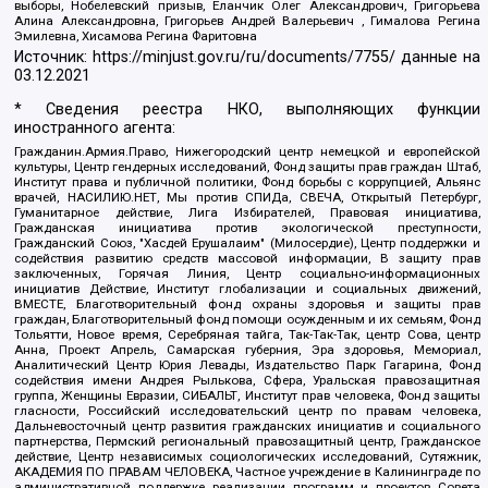
выборы, Нобелевский призыв, Еланчик Олег Александрович, Григорьева
Алина Александровна, Григорьев Андрей Валерьевич , Гималова Регина
Эмилевна, Хисамова Регина Фаритовна
Источник:
https://minjust.gov.ru/ru/documents/7755/
данные на
03.12.2021
* Сведения реестра НКО, выполняющих функции
иностранного агента:
Гражданин.Армия.Право, Нижегородский центр немецкой и европейской
культуры, Центр гендерных исследований, Фонд защиты прав граждан Штаб,
Институт права и публичной политики, Фонд борьбы с коррупцией, Альянс
врачей, НАСИЛИЮ.НЕТ, Мы против СПИДа, СВЕЧА, Открытый Петербург,
Гуманитарное действие, Лига Избирателей, Правовая инициатива,
Гражданская инициатива против экологической преступности,
Гражданский Союз, "Хасдей Ерушалаим" (Милосердие), Центр поддержки и
содействия развитию средств массовой информации, В защиту прав
заключенных, Горячая Линия, Центр социально-информационных
инициатив Действие, Институт глобализации и социальных движений,
ВМЕСТЕ, Благотворительный фонд охраны здоровья и защиты прав
граждан, Благотворительный фонд помощи осужденным и их семьям, Фонд
Тольятти, Новое время, Серебряная тайга, Так-Так-Так, центр Сова, центр
Анна, Проект Апрель, Самарская губерния, Эра здоровья, Мемориал,
Аналитический Центр Юрия Левады, Издательство Парк Гагарина, Фонд
содействия имени Андрея Рылькова, Сфера, Уральская правозащитная
группа, Женщины Евразии, СИБАЛЬТ, Институт прав человека, Фонд защиты
гласности, Российский исследовательский центр по правам человека,
Дальневосточный центр развития гражданских инициатив и социального
партнерства, Пермский региональный правозащитный центр, Гражданское
действие, Центр независимых социологических исследований, Сутяжник,
АКАДЕМИЯ ПО ПРАВАМ ЧЕЛОВЕКА, Частное учреждение в Калининграде по
административной поддержке реализации программ и проектов Совета