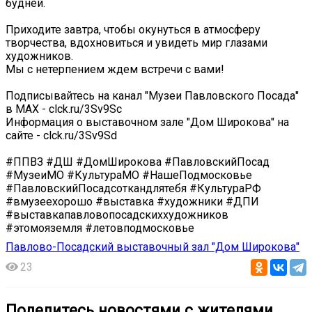
будней.
Приходите завтра, чтобы окунуться в атмосферу
творчества, вдохновиться и увидеть мир глазами
художников.
Мы с нетерпением ждем встречи с вами!
Подписывайтесь на канал "Музеи Павловского Посада"
в МАХ - clck.ru/3Sv9Sc
Информация о выставочном зале "Дом Широкова" на
сайте - clck.ru/3Sv9Sd
#ППВЗ #ДШ #ДомШирокова #ПавловскийПосад
#МузеиМО #КультураМО #НашеПодмосковье
#ПавловскийПосадсоткандлятебя #КультураРФ
#вмузеехорошо #выставка #художники #ДПИ
#выставкапавловопосадскиххудожников
#этомояземля #летовподмосковье
Павлово-Посадский выставочный зал "Дом Широкова"
23
Поделитесь новостями с жителями