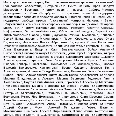
Министров северных стран, Центр развития некоммерческих организаций,
Гражданское содействие, Интернешнл-Р, Центр Защиты Прав Средств
Массовой Информации, Институт развития прессы - Сибирь, Частное
учреждение в Санкт-Петербурге по административной поддержке
реализации программ и проектов Совета Министров Северных Стран, Фонд
поддержки свободы прессы, Гражданский контроль, Человек и Закон,
Общественная комиссия по сохранению наследия академика Сахарова,
МЕМО. РУ, Институт региональной прессы, Институт Развития Свободы
Информации, Экозащита!-Женсовет, Общественный вердикт, Евразийская
антимонопольная ассоциация, Дзугкоева Регина Николаевна, Кривенко
Сергей Владимирович, Милославский Павел Юрьевич, Шнырова Ольга
Вадимовна, Чанышева Лилия Айратовна, Сидорович Ольга Борисовна,
Туровский Александр Алексеевич, Васильева Анастасия Евгеньевна, Ривина
Анна Валерьевна, Бурдина Юлия Владимировна, Бойко Анатолий
Николаевич, Пивоваров Андрей Сергеевич, Дугин Сергей Георгиевич, Аверин
Виталий Евгеньевич, Барахоев Магомед Бекханович, Шевченко Дмитрий
Александрович, Шарипков Олег Викторович, Мошель Ирина Ароновна,
Шведов Григорий Сергеевич, Пономарев Лев Александрович, Созаев
Валерий Валерьевич, Каргалицкий Борис Юльевич, Исакова Ирина
Александровна, Исламов Тимур Рифгатович, Романова Ольга Евгеньевна,
Щаров Сергей Алексадрович, Цирульников Борис Альбертович, Халидова
Марина Владимировна, Людевиг Марина Зариевна, Федотова Галина
Анатольевна, Паутов Юрий Анатольевич, Верховский Александр Маркович,
Пислакова-Паркер Марина Петровна, Кочеткова Татьяна Владимировна,
Чуркина Наталья Валерьевна, Акимова Татьяна Николаевна, Золотарева
Екатерина Александровна, Рачинский Ян Збигневич, Жемкова Елена
Борисовна, Гудков Лев Дмитриевич, Илларионова Юлия Юрьевна, Саранг
Анна Васильевна, Захарова Светлана Сергеевна, Щур Татьяна Михайловна,
Щур Николай Алексеевич, Аверин Владимир Анатольевич, Блинушов
Андрей Юрьевич, Мосин Алексей Геннадьевич, Гефтер Валентин
Михайлович, Симонов Алексей Кириллович, Флиге Ирина Анатольевна,
Мельникова Валентина Дмитриевна, Вититинова Елена Владимировна,