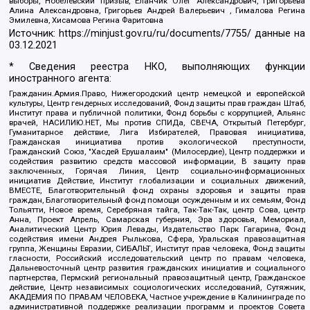
выборы, Нобелевский призыв, Еланчик Олег Александрович, Григорьева
Алина Александровна, Григорьев Андрей Валерьевич , Гималова Регина
Эмилевна, Хисамова Регина Фаритовна
Источник:
https://minjust.gov.ru/ru/documents/7755/
данные на
03.12.2021
* Сведения реестра НКО, выполняющих функции
иностранного агента:
Гражданин.Армия.Право, Нижегородский центр немецкой и европейской
культуры, Центр гендерных исследований, Фонд защиты прав граждан Штаб,
Институт права и публичной политики, Фонд борьбы с коррупцией, Альянс
врачей, НАСИЛИЮ.НЕТ, Мы против СПИДа, СВЕЧА, Открытый Петербург,
Гуманитарное действие, Лига Избирателей, Правовая инициатива,
Гражданская инициатива против экологической преступности,
Гражданский Союз, "Хасдей Ерушалаим" (Милосердие), Центр поддержки и
содействия развитию средств массовой информации, В защиту прав
заключенных, Горячая Линия, Центр социально-информационных
инициатив Действие, Институт глобализации и социальных движений,
ВМЕСТЕ, Благотворительный фонд охраны здоровья и защиты прав
граждан, Благотворительный фонд помощи осужденным и их семьям, Фонд
Тольятти, Новое время, Серебряная тайга, Так-Так-Так, центр Сова, центр
Анна, Проект Апрель, Самарская губерния, Эра здоровья, Мемориал,
Аналитический Центр Юрия Левады, Издательство Парк Гагарина, Фонд
содействия имени Андрея Рылькова, Сфера, Уральская правозащитная
группа, Женщины Евразии, СИБАЛЬТ, Институт прав человека, Фонд защиты
гласности, Российский исследовательский центр по правам человека,
Дальневосточный центр развития гражданских инициатив и социального
партнерства, Пермский региональный правозащитный центр, Гражданское
действие, Центр независимых социологических исследований, Сутяжник,
АКАДЕМИЯ ПО ПРАВАМ ЧЕЛОВЕКА, Частное учреждение в Калининграде по
административной поддержке реализации программ и проектов Совета