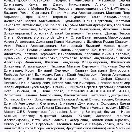
Александрович, Савицкая Людмила Алексеевна, Маркелов Сергей
Евгеньевич, Камалягин Денис Николаевич, Апахончич Дарья
Александровна, Medusa Project, Первое антикоррупционное СМИ, VTimes.io,
Баданин Роман Сергеевич, Гликин Максим Александрович, Маняхин Петр
Борисович, Ярош Юлия Петровна, Чуракова Ольга Владимировна,
Железнова Мария Михайловна, Лукьянова Юлия Сергеевна, Маетная
Елизавета Витальевна, The Insider SIA, Рубин Михаил Аркадьевич, Гройсман
Софья Романовна, Рождественский Илья Дмитриевич, Апухтина Юлия
Владимировна, Постернак Алексей Евгеньевич, Телеканал Дождь, Петров
Степан Юрьевич, Istories fonds, Шмагун Олеся Валентиновна, Мароховская
Алеся Алексеевна, Долинина Ирина Николаевна, Шлейнов Роман Юрьевич,
Анин Роман Александрович, Великовский Дмитрий Александрович,
Альтаир 2021, Ромашки монолит, Главный редактор 2021, Вега 2021, Важные
иноагенты, Каткова Вероника Вячеславовна, Карезина Инна Павловна,
Кузьмина Людмила Гавриловна, Костылева Полина Владимировна, Лютов
Александр Иванович, Жилкин Владимир Владимирович, Жилинский
Владимир Александрович, Тихонов Михаил Сергеевич, Пискунов Сергей
Евгеньевич, Ковин Виталий Сергеевич, Кильтау Екатерина Викторовна,
Любарев Аркадий Ефимович, Гурман Юрий Альбертович, Грезев Александр
Викторович, Важенков Артем Валерьевич, Иванова София Юрьевна,
Пигалкин Илья Валерьевич, Петров Алексей Викторович, Егоров Владимир
Владимирович, Гусев Андрей Юрьевич, Смирнов Сергей Сергеевич, Верзилов
Петр Юрьевич, ЗП, Зона права, ЖУРНАЛИСТ-ИНОСТРАННЫЙ АГЕНТ,
Вольтская Татьяна Анатольевна, Клепиковская Екатерина Дмитриевна,
Сотников Даниил Владимирович, Захаров Андрей Вячеславович, Симонов
Евгений Алексеевич, Сурначева Елизавета Дмитриевна, Соловьева Елена
Анатольевна, Арапова Галина Юрьевна, Перл Роман Александрович, МЕМО,
Mason G.E.S. Anonymous Foundation, Stichting Bellingcat, Якутия – Наше
Мнение, Москоу диджитал медиа, РС-Балт, Заговора Максим
Александрович, Ветошкина Валерия Валерьевна, Павлов Иван Юрьевич,
Скворцова Елена Сергеевна, Оленичев Максим Владимирович, Как бы
инагент, Кочетков Игорь Викторович, Иркутский союз библиофилов, Честные