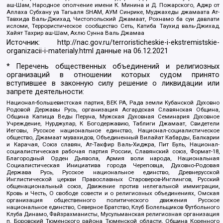
аш-Шам, Народное ополчение имени К. Минина и Д. Пожарского, Аджр от
Аллаха Субхану уа Тагьаля SHAM, АУМ Синрике, Муджахеды джамаата Ат-
Тавхида Валь-Джихад, Чистопольский Джамаат, Рохнамо ба суи давлати
исломи, Террористическое сообщество Сеть, Катиба Таухид валь-Джихад,
Хайят Тахрир аш-Шам, Ахлю Сунна Валь Джамаа
Источник:
http://nac.gov.ru/terroristicheskie-i-ekstremistskie-
organizacii-i-materialy.html
данные на
06.12.2021
* Перечень общественных объединений и религиозных
организаций в отношении которых судом принято
вступившее в законную силу решение о ликвидации или
запрете деятельности:
Национал-большевистская партия, ВЕК РА, Рада земли Кубанской Духовно
Родовой Державы Русь, организация Асгардская Славянская Община,
Община Капища Веды Перуна, Мужская Духовная Семинария Духовное
Учреждение, Нурджулар, К Богодержавию, Таблиги Джамаат, Свидетели
Иеговы, Русское национальное единство, Национал-социалистическое
общество, Джамаат мувахидов, Объединенный Вилайат Кабарды, Балкарии
и Карачая, Союз славян, Ат-Такфир Валь-Хиджра, Пит Буль, Национал-
социалистическая рабочая партия России, Славянский союз, Формат-18,
Благородный Орден Дьявола, Армия воли народа, Национальная
Социалистическая Инициатива города Череповца, Духовно-Родовая
Держава Русь, Русское национальное единство, Древнерусской
Инглистической церкви Православных Староверов-Инглингов, Русский
общенациональный союз, Движение против нелегальной иммиграции,
Кровь и Честь, О свободе совести и о религиозных объединениях, Омская
организация общественного политического движения Русское
национальное единство, Северное Братство, Клуб Болельщиков Футбольного
Клуба Динамо, Файзрахманисты, Мусульманская религиозная организация
п. Боровский Тюменского района Тюменской области, Община Коренного