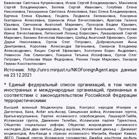
Баженова Светлана Куприяновна, Исаев Сергей Владимирович, Максимов
Сергей Владимирович, Беляев Сергей Иванович, Голубева Елена
Николаевна, Ганнушкина Светлана Алексеевна, Закс Елена Владимировна,
Буртина Елена Юрьевна, Гендель Людмила Залмановна, Кокорина
Екатерина Алексеевна, Шуманов Илья Вячеславович, Арапова Галина
Юрьевна, Свечников Анатолий Мариевич, Прохоров Вадим Юрьевич,
Шахова Елена Владимировна, Подузов Сергей Васильевич, Протасова
Ирина Вячеславовна, Литинский Леонид Борисович, Лукашевский Сергей
Маркович, Бахмин Вячеслав Иванович, Шабад Анатолий Ефимович, Сухих
Дарья Николаевна, Орлов Олег Петрович, Добровольская Анна
Дмитриевна, Королева Александра Евгеньевна, Смирнов Владимир
Александрович, Вицин Сергей Ефимович, Золотухин Борис Андреевич,
Левинсон Лев Семенович, Локшина Татьяна Иосифовна, Орлов Олег
Петрович, Полякова Мара Федоровна, Резник Генри Маркович, Захаров
Герман Константинович
Источник:
http://unro.minjust.ru/NKOForeignAgent.aspx
данные
на
23.12.2021
* Единый федеральный список организаций, в том числе
иностранных и международных организаций, признанных в
соответствии с законодательством Российской Федерации
террористическими:
Высший военный Маджлисуль Шура, Конгресс народов Ичкерии и
Дагестана, База, Асбат аль-Ансар, Священная война, Исламская группа,
Братья-мусульмане, Партия исламского освобождения, Лашкар-И-Тайба,
Исламская группа, Движение Талибан, Исламская партия Туркестана,
Общество социальных реформ, Общество возрождения исламского
наследия, Дом двух святых, Джунд аш-Шам, Исламский джихад – Джамаат
моджахедов, Аль-Каида в странах исламского Магриба, Имарат Кавказ,
АБТО, Правый сектор, Исламское государство, Джабха аль-Нусра ли-Ахль