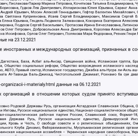
ович, Пислакова-Паркер Марина Петровна, Кочеткова Татьяна Владимировна, Ч
Борисовна, Гудков Лев Дмитриевич, Илларионова Юлия Юрьевна, Саранг Анна
Андрей Юрьевич, Мосин Алексей Геннадьевич, Гефтер Валентин Михайлович,
а Светлана Куприяновна, Исаев Сергей Владимирович, Максимов Сергей Вл
а Елена Юрьевна, Гендель Людмила Залмановна, Кокорина Екатерина Алексее
ровна, Подузов Сергей Васильевич, Протасова Ирина Вячеславовна, Литинск
ов Олег Петрович, Добровольская Анна Дмитриевна, Королева Александра Ев
яна Иосифовна, Орлов Олег Петрович, Полякова Мара Федоровна, Резник Генри
ные на
23.12.2021
ле иностранных и международных организаций, признанных в с
гестана, База, Асбат аль-Ансар, Священная война, Исламская группа, Бра
ана, Общество социальных реформ, Общество возрождения исламского насле
з, АБТО, Правый сектор, Исламское государство, Джабха аль-Нусра ли-Ахль а
та Ат-Тавхида Валь-Джихад, Чистопольский Джамаат, Рохнамо ба суи давлат
-organizacii-i-materialy.html
данные на
06.12.2021
 организаций в отношении которых судом принято вступивше
Духовно Родовой Державы Русь, организация Асгардская Славянская Община,
ли Иеговы, Русское национальное единство, Национал-социалистическое обще
нал-социалистическая рабочая партия России, Славянский союз, Формат-
вая Держава Русь, Русское национальное единство, Древнерусской Ингл
ии, Кровь и Честь, О свободе совести и о религиозных объединениях, Ом
тбольного Клуба Динамо, Файзрахманисты, Мусульманская религиозная орган
раинская национальная ассамблея – Украинская народная самооборона, Укра
ледователей инглиизма, Народная Социальная Инициатива, TulaSkins, Этноп