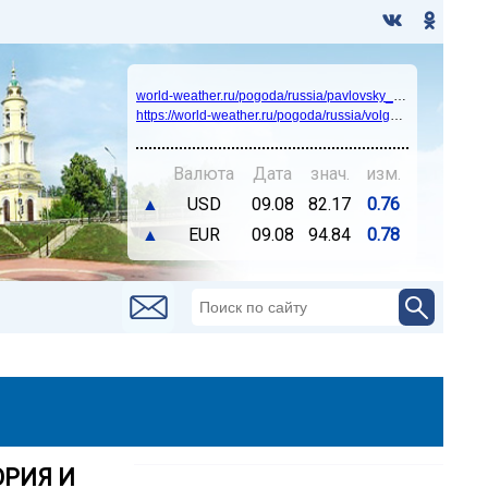
world-weather.ru/pogoda/russia/pavlovsky_posad/14days/
https://world-weather.ru/pogoda/russia/volgograd/
Валюта
Дата
знач.
изм.
▲
USD
09.08
82.17
0.76
▲
EUR
09.08
94.84
0.78
ОРИЯ И