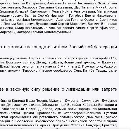
уркина Наталья Валерьевна, Акимова Татьяна Николаевна, Золотарева
 Васильевна, Захарова Светлана Сергеевна, Щур Татьяна Михайловна,
 Симонов Алексей Кириллович, Флиге Ирина Анатольевна, Мельникова
адимирович, Беляев Сергей Иванович, Голубева Елена Николаевна,
вна, Шуманов Илья Вячеславович, Арапова Галина Юрьевна, Свечников
ий Леонид Борисович, Лукашевский Сергей Маркович, Бахмин Вячеслав
геньевна, Смирнов Владимир Александрович, Вицин Сергей Ефимович,
 Маркович, Захаров Герман Константинович
оответствии с законодательством Российской Федерации
тья-мусульмане, Партия исламского освобождения, Лашкар-И-Тайба,
дия, Дом двух святых, Джунд аш-Шам, Исламский джихад – Джамаат
ш-Шам, Народное ополчение имени К. Минина и Д. Пожарского, Аджр от
и исломи, Террористическое сообщество Сеть, Катиба Таухид валь-
е в законную силу решение о ликвидации или запрете
 Община Капища Веды Перуна, Мужская Духовная Семинария Духовное
ство, Джамаат мувахидов, Объединенный Вилайат Кабарды, Балкарии и
18, Благородный Орден Дьявола, Армия воли народа, Национальная
истической церкви Православных Староверов-Инглингов, Русский
ская организация общественного политического движения Русское
изация п. Боровский Тюменского района Тюменской области, Община
инская повстанческая армия, Тризуб им. Степана Бандеры, Братство,
олитическое объединение Русские, Русское национальное объединение