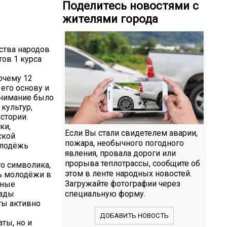
Поделитесь новостями с
жителями города
ства народов
тов 1 курса
очему 12
его основу и
внимание было
культур,
стории.
ки,
Если Вы стали свидетелем аварии,
ской
пожара, необычного погодного
олодёжь
явления, провала дороги или
прорыва теплотрассы, сообщите об
го символика,
этом в ленте народных новостей.
ь молодёжи в
Загружайте фотографии через
тные
лады
специальную форму.
ты активно
ДОБАВИТЬ НОВОСТЬ
ты, но и