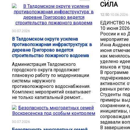
СИЛА
12:50
10.06.2026
ЕДИНСТВО Н
10 июня 2026
30.07.2026
России и ко 
В Талдомском округе усилена
мероприятие 
противопожарная инфраструктура: в
Инна Андреев
деревне Григорово ведется
июня отмечае
строительство пожарного водоема
как менялось
уделено идее
Администрация Талдомского
языков и тра
городского округа продолжает
В программе 
плановую работу по модернизации
подчёркиваю
системы наружного
активности: 
противопожарного водоснабжения.
разных регио
Комплекс мероприятий охватывает
Студенты под
не только капитальный ремонт...
примеры выда
сохранении е
инициативы,
сопровождал
задавали воп
30.07.2026
В завершение
Безопасность многодетных семей