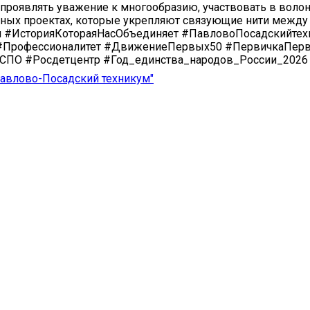
 проявлять уважение к многообразию, участвовать в волон
ных проектах, которые укрепляют связующие нити между
 #ИсторияКотораяНасОбъединяет #ПавловоПосадскийтех
#Профессионалитет #ДвижениеПервых50 #ПервичкаПер
СПО #Росдетцентр #Год_единства_народов_России_2026
авлово-Посадский техникум"