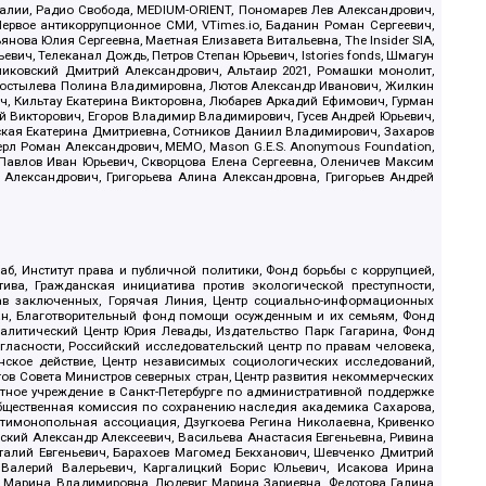
.Реалии, Радио Свобода, MEDIUM-ORIENT, Пономарев Лев Александрович,
ервое антикоррупционное СМИ, VTimes.io, Баданин Роман Сергеевич,
ова Юлия Сергеевна, Маетная Елизавета Витальевна, The Insider SIA,
ич, Телеканал Дождь, Петров Степан Юрьевич, Istories fonds, Шмагун
иковский Дмитрий Александрович, Альтаир 2021, Ромашки монолит,
, Костылева Полина Владимировна, Лютов Александр Иванович, Жилкин
, Кильтау Екатерина Викторовна, Любарев Аркадий Ефимович, Гурман
й Викторович, Егоров Владимир Владимирович, Гусев Андрей Юрьевич,
ская Екатерина Дмитриевна, Сотников Даниил Владимирович, Захаров
ерл Роман Александрович, МЕМО, Mason G.E.S. Anonymous Foundation,
, Павлов Иван Юрьевич, Скворцова Елена Сергеевна, Оленичев Максим
 Александрович, Григорьева Алина Александровна, Григорьев Андрей
б, Институт права и публичной политики, Фонд борьбы с коррупцией,
ива, Гражданская инициатива против экологической преступности,
рав заключенных, Горячая Линия, Центр социально-информационных
дан, Благотворительный фонд помощи осужденным и их семьям, Фонд
 Аналитический Центр Юрия Левады, Издательство Парк Гагарина, Фонд
гласности, Российский исследовательский центр по правам человека,
ское действие, Центр независимых социологических исследований,
в Совета Министров северных стран, Центр развития некоммерческих
стное учреждение в Санкт-Петербурге по административной поддержке
Общественная комиссия по сохранению наследия академика Сахарова,
нтимонопольная ассоциация, Дзугкоева Регина Николаевна, Кривенко
кий Александр Алексеевич, Васильева Анастасия Евгеньевна, Ривина
италий Евгеньевич, Барахоев Магомед Бекханович, Шевченко Дмитрий
 Валерий Валерьевич, Каргалицкий Борис Юльевич, Исакова Ирина
ва Марина Владимировна, Людевиг Марина Зариевна, Федотова Галина