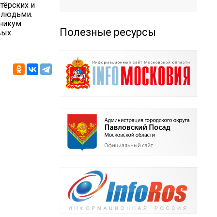
тёрских и
 людьми.
никум
Полезные ресурсы
вых