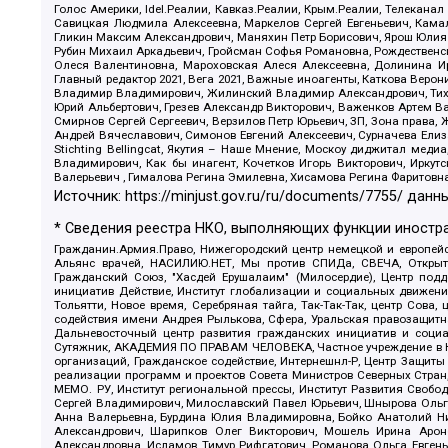
Голос Америки, Idel.Реалии, Кавказ.Реалии, Крым.Реалии, Телеканал
Савицкая Людмила Алексеевна, Маркелов Сергей Евгеньевич, Камал
Гликин Максим Александрович, Маняхин Петр Борисович, Ярош Юлия П
Рубин Михаил Аркадьевич, Гройсман Софья Романовна, Рождественски
Олеся Валентиновна, Мароховская Алеся Алексеевна, Долинина И
Главный редактор 2021, Вега 2021, Важные иноагенты, Каткова Вер
Владимир Владимирович, Жилинский Владимир Александрович, Тихон
Юрий Альбертович, Грезев Александр Викторович, Важенков Артем В
Смирнов Сергей Сергеевич, Верзилов Петр Юрьевич, ЗП, Зона прав
Андрей Вячеславович, Симонов Евгений Алексеевич, Сурначева Елиз
Stichting Bellingcat, Якутия – Наше Мнение, Москоу диджитал мед
Владимирович, Как бы инагент, Кочетков Игорь Викторович, Иркут
Валерьевич , Гималова Регина Эмилевна, Хисамова Регина Фаритовн
Источник:
https://minjust.gov.ru/ru/documents/7755/
данны
* Сведения реестра НКО, выполняющих функции иностра
Гражданин.Армия.Право, Нижегородский центр немецкой и европейск
Альянс врачей, НАСИЛИЮ.НЕТ, Мы против СПИДа, СВЕЧА, Открытый
Гражданский Союз, "Хасдей Ерушалаим" (Милосердие), Центр под
инициатив Действие, Институт глобализации и социальных движен
Тольятти, Новое время, Серебряная тайга, Так-Так-Так, центр Сова
содействия имени Андрея Рылькова, Сфера, Уральская правозащитна
Дальневосточный центр развития гражданских инициатив и социа
Сутяжник, АКАДЕМИЯ ПО ПРАВАМ ЧЕЛОВЕКА, Частное учреждение в Ка
организаций, Гражданское содействие, Интернешнл-Р, Центр Защиты
реализации программ и проектов Совета Министров Северных Стран
МЕМО. РУ, Институт региональной прессы, Институт Развития Своб
Сергей Владимирович, Милославский Павел Юрьевич, Шнырова Ольга
Анна Валерьевна, Бурдина Юлия Владимировна, Бойко Анатолий Ник
Александрович, Шарипков Олег Викторович, Мошель Ирина Ароно
Александровна, Исламов Тимур Рифгатович, Романова Ольга Евгень