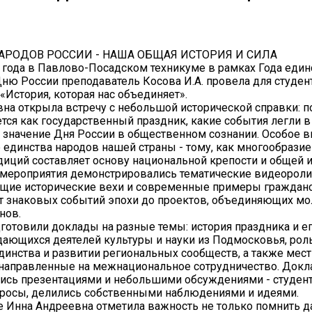
АРОДОВ РОССИИ - НАША ОБЩАЯ ИСТОРИЯ И СИЛА
 года в Павлово-Посадском техникуме в рамках Года един
Дню России преподаватель Косова И.А. провела для студен
«История, которая нас объединяет».
на открыла встречу с небольшой исторической справки: п
тся как государственный праздник, какие события легли в 
 значение Дня России в общественном сознании. Особое 
 единства народов нашей страны - тому, как многообразие 
диций составляет основу национальной крепости и общей и
мероприятия демонстрировались тематические видеороли
щие исторические вехи и современные примеры граждан
от знаковых событий эпохи до проектов, объединяющих м
нов.
готовили доклады на разные темы: история праздника и е
ющихся деятелей культуры и науки из Подмосковья, рол
динства и развитии региональных сообществ, а также мес
 направленные на межнациональное сотрудничество. Док
ись презентациями и небольшими обсуждениями - студен
росы, делились собственными наблюдениями и идеями.
 Инна Андреевна отметила важность не только помнить да