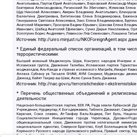
Анатольевна, Паутов Юрий Анатольевич, Верховский Александр Марк
Екатерина Александровна, Рачинский Ян Збигневич, Жемкова Елена 
Щур Николай Алексеевич, Аверин Владимир Анатольевич, Блинушов 
Валентина Дмитриевна, Вититинова Елена Владимировна, Баженов
Ганнушкина Светлана Алексеевна, Закс Елена Владимировна, Буртин
Анатолий Мариевич, Прохоров Вадим Юрьевич, Шахова Елена Владими
Иванович, Шабад Анатолий Ефимович, Сухих Дарья Николаевна, Орл
Золотухин Борис Андреевич, Левинсон Лев Семенович, Локшина Тать
Источник:
http://unro.minjust.ru/NKOForeignAgent.aspx
дан
* Единый федеральный список организаций, в том чис
террористическими:
Высший военный Маджлисуль Шура, Конгресс народов Ичкерии и Да
Исламская группа, Движение Талибан, Исламская партия Туркест
моджахедов, Аль-Каида в странах исламского Магриба, Имарат Кавка
Аллаха Субхану уа Тагьаля SHAM, АУМ Синрике, Муджахеды джамаа
Джихад, Хайят Тахрир аш-Шам, Ахлю Сунна Валь Джамаа
Источник:
http://nac.gov.ru/terroristicheskie-i-ekstremistskie
* Перечень общественных объединений и религиозных
деятельности:
Национал-большевистская партия, ВЕК РА, Рада земли Кубанской 
Учреждение, Нурджулар, К Богодержавию, Таблиги Джамаат, Свидете
Карачая, Союз славян, Ат-Такфир Валь-Хиджра, Пит Буль, Нацио
Социалистическая Инициатива города Череповца, Духовно-Родо
общенациональный союз, Движение против нелегальной иммиграц
национальное единство, Северное Братство, Клуб Болельщиков Фу
Коренного Русского народа Щелковского района, Правый сектор, Ук
Белый Крест, Misanthropic division, Религиозное объединение пос