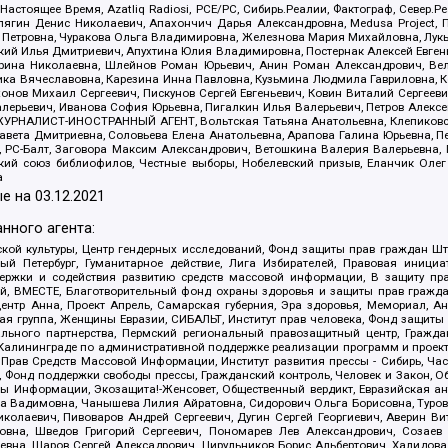
 Настоящее Время, Azatliq Radiosi, PCE/PC, Сибирь.Реалии, Фактограф, Север
ягин Денис Николаевич, Апахончич Дарья Александровна, Medusa Project, П
етровна, Чуракова Ольга Владимировна, Железнова Мария Михайловна, Лукьян
й Илья Дмитриевич, Апухтина Юлия Владимировна, Постернак Алексей Евгеньев
рина Николаевна, Шлейнов Роман Юрьевич, Анин Роман Александрович, Вел
оника Вячеславовна, Карезина Инна Павловна, Кузьмина Людмила Гавриловна
ов Михаил Сергеевич, Пискунов Сергей Евгеньевич, Ковин Виталий Сергеевич
алерьевич, Иванова София Юрьевна, Пигалкин Илья Валерьевич, Петров Алексе
а, ЖУРНАЛИСТ-ИНОСТРАННЫЙ АГЕНТ, Вольтская Татьяна Анатольевна, Клепиков
авета Дмитриевна, Соловьева Елена Анатольевна, Арапова Галина Юрьевна, П
иа, РС-Балт, Заговора Максим Александрович, Ветошкина Валерия Валерьевна
ский союз библиофилов, Честные выборы, Нобелевский призыв, Еланчик Олег
а
е на
03.12.2021
нного агента:
ой культуры, Центр гендерных исследований, Фонд защиты прав граждан Шта
 Петербург, Гуманитарное действие, Лига Избирателей, Правовая инициат
держки и содействия развитию средств массовой информации, В защиту п
ий, ВМЕСТЕ, Благотворительный фонд охраны здоровья и защиты прав граж
, центр Анна, Проект Апрель, Самарская губерния, Эра здоровья, Мемориал,
я группа, Женщины Евразии, СИБАЛЬТ, Институт прав человека, Фонд защиты 
льного партнерства, Пермский региональный правозащитный центр, Граждан
лининграде по административной поддержке реализации программ и проекто
 Прав Средств Массовой Информации, Институт развития прессы - Сибирь, Ча
, Фонд поддержки свободы прессы, Гражданский контроль, Человек и Закон, 
оды Информации, Экозащита!-Женсовет, Общественный вердикт, Евразийская а
 Вадимовна, Чанышева Лилия Айратовна, Сидорович Ольга Борисовна, Туровс
олаевич, Пивоваров Андрей Сергеевич, Дугин Сергей Георгиевич, Аверин В
вна, Шведов Григорий Сергеевич, Пономарев Лев Александрович, Созаев
евна, Щаров Сергей Алексадрович, Цирульников Борис Альбертович, Халидо