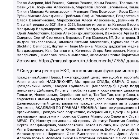
Голос Америки, Idel.Реалии, Кавказ.Реалии, Крым.Реалии, Телеканал
Савицкая Людмила Алексеевна, Маркелов Сергей Евгеньевич, Камал
Гликин Максим Александрович, Маняхин Петр Борисович, Ярош Юлия П
Рубин Михаил Аркадьевич, Гройсман Софья Романовна, Рождественски
Олеся Валентиновна, Мароховская Алеся Алексеевна, Долинина И
Главный редактор 2021, Вега 2021, Важные иноагенты, Каткова Вер
Владимир Владимирович, Жилинский Владимир Александрович, Тихон
Юрий Альбертович, Грезев Александр Викторович, Важенков Артем В
Смирнов Сергей Сергеевич, Верзилов Петр Юрьевич, ЗП, Зона прав
Андрей Вячеславович, Симонов Евгений Алексеевич, Сурначева Елиз
Stichting Bellingcat, Якутия – Наше Мнение, Москоу диджитал мед
Владимирович, Как бы инагент, Кочетков Игорь Викторович, Иркут
Валерьевич , Гималова Регина Эмилевна, Хисамова Регина Фаритовн
Источник:
https://minjust.gov.ru/ru/documents/7755/
данны
* Сведения реестра НКО, выполняющих функции иностра
Гражданин.Армия.Право, Нижегородский центр немецкой и европейск
Альянс врачей, НАСИЛИЮ.НЕТ, Мы против СПИДа, СВЕЧА, Открытый
Гражданский Союз, "Хасдей Ерушалаим" (Милосердие), Центр под
инициатив Действие, Институт глобализации и социальных движен
Тольятти, Новое время, Серебряная тайга, Так-Так-Так, центр Сова
содействия имени Андрея Рылькова, Сфера, Уральская правозащитна
Дальневосточный центр развития гражданских инициатив и социа
Сутяжник, АКАДЕМИЯ ПО ПРАВАМ ЧЕЛОВЕКА, Частное учреждение в Ка
организаций, Гражданское содействие, Интернешнл-Р, Центр Защиты
реализации программ и проектов Совета Министров Северных Стран
МЕМО. РУ, Институт региональной прессы, Институт Развития Своб
Сергей Владимирович, Милославский Павел Юрьевич, Шнырова Ольга
Анна Валерьевна, Бурдина Юлия Владимировна, Бойко Анатолий Ник
Александрович, Шарипков Олег Викторович, Мошель Ирина Ароно
Александровна, Исламов Тимур Рифгатович, Романова Ольга Евгень