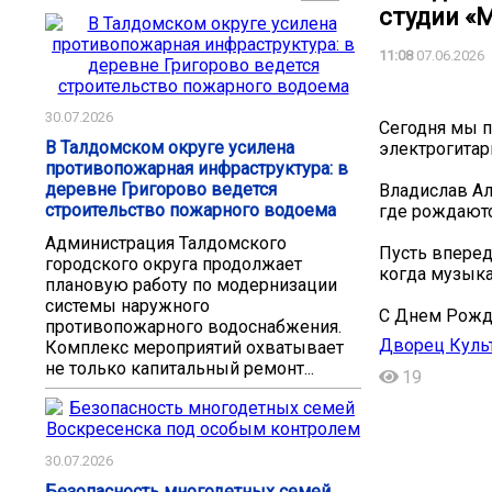
студии «
11:08
07.06.2026
30.07.2026
Сегодня мы п
В Талдомском округе усилена
электрогита
противопожарная инфраструктура: в
деревне Григорово ведется
Владислав Ал
строительство пожарного водоема
где рождаютс
Администрация Талдомского
Пусть вперед
городского округа продолжает
когда музыка
плановую работу по модернизации
системы наружного
С Днем Рожд
противопожарного водоснабжения.
Дворец Куль
Комплекс мероприятий охватывает
не только капитальный ремонт...
19
30.07.2026
Безопасность многодетных семей