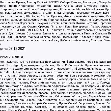
 Настоящее Время, Azatliq Radiosi, PCE/PC, Сибирь.Реалии, Фактограф, Север
ягин Денис Николаевич, Апахончич Дарья Александровна, Medusa Project, П
етровна, Чуракова Ольга Владимировна, Железнова Мария Михайловна, Лукьян
й Илья Дмитриевич, Апухтина Юлия Владимировна, Постернак Алексей Евгеньев
рина Николаевна, Шлейнов Роман Юрьевич, Анин Роман Александрович, Вел
оника Вячеславовна, Карезина Инна Павловна, Кузьмина Людмила Гавриловна
ов Михаил Сергеевич, Пискунов Сергей Евгеньевич, Ковин Виталий Сергеевич
алерьевич, Иванова София Юрьевна, Пигалкин Илья Валерьевич, Петров Алексе
а, ЖУРНАЛИСТ-ИНОСТРАННЫЙ АГЕНТ, Вольтская Татьяна Анатольевна, Клепиков
авета Дмитриевна, Соловьева Елена Анатольевна, Арапова Галина Юрьевна, П
иа, РС-Балт, Заговора Максим Александрович, Ветошкина Валерия Валерьевна
ский союз библиофилов, Честные выборы, Нобелевский призыв, Еланчик Олег
а
е на
03.12.2021
нного агента:
ой культуры, Центр гендерных исследований, Фонд защиты прав граждан Шта
 Петербург, Гуманитарное действие, Лига Избирателей, Правовая инициат
держки и содействия развитию средств массовой информации, В защиту п
ий, ВМЕСТЕ, Благотворительный фонд охраны здоровья и защиты прав граж
, центр Анна, Проект Апрель, Самарская губерния, Эра здоровья, Мемориал,
я группа, Женщины Евразии, СИБАЛЬТ, Институт прав человека, Фонд защиты 
льного партнерства, Пермский региональный правозащитный центр, Граждан
лининграде по административной поддержке реализации программ и проекто
 Прав Средств Массовой Информации, Институт развития прессы - Сибирь, Ча
, Фонд поддержки свободы прессы, Гражданский контроль, Человек и Закон, 
оды Информации, Экозащита!-Женсовет, Общественный вердикт, Евразийская а
 Вадимовна, Чанышева Лилия Айратовна, Сидорович Ольга Борисовна, Туровс
олаевич, Пивоваров Андрей Сергеевич, Дугин Сергей Георгиевич, Аверин В
вна, Шведов Григорий Сергеевич, Пономарев Лев Александрович, Созаев
евна, Щаров Сергей Алексадрович, Цирульников Борис Альбертович, Халидо