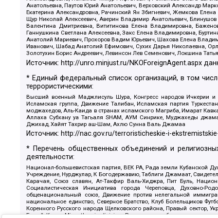
Анатольевна, Паутов Юрий Анатольевич, Верховский Александр Марк
Екатерина Александровна, Рачинский Ян Збигневич, Жемкова Елена 
Щур Николай Алексеевич, Аверин Владимир Анатольевич, Блинушов 
Валентина Дмитриевна, Вититинова Елена Владимировна, Баженов
Ганнушкина Светлана Алексеевна, Закс Елена Владимировна, Буртин
Анатолий Мариевич, Прохоров Вадим Юрьевич, Шахова Елена Владими
Иванович, Шабад Анатолий Ефимович, Сухих Дарья Николаевна, Орл
Золотухин Борис Андреевич, Левинсон Лев Семенович, Локшина Тать
Источник:
http://unro.minjust.ru/NKOForeignAgent.aspx
дан
* Единый федеральный список организаций, в том чис
террористическими:
Высший военный Маджлисуль Шура, Конгресс народов Ичкерии и Да
Исламская группа, Движение Талибан, Исламская партия Туркест
моджахедов, Аль-Каида в странах исламского Магриба, Имарат Кавка
Аллаха Субхану уа Тагьаля SHAM, АУМ Синрике, Муджахеды джамаа
Джихад, Хайят Тахрир аш-Шам, Ахлю Сунна Валь Джамаа
Источник:
http://nac.gov.ru/terroristicheskie-i-ekstremistskie
* Перечень общественных объединений и религиозных
деятельности:
Национал-большевистская партия, ВЕК РА, Рада земли Кубанской 
Учреждение, Нурджулар, К Богодержавию, Таблиги Джамаат, Свидете
Карачая, Союз славян, Ат-Такфир Валь-Хиджра, Пит Буль, Нацио
Социалистическая Инициатива города Череповца, Духовно-Родо
общенациональный союз, Движение против нелегальной иммиграц
национальное единство, Северное Братство, Клуб Болельщиков Фу
Коренного Русского народа Щелковского района, Правый сектор, Ук
Белый Крест, Misanthropic division, Религиозное объединение пос