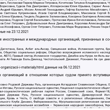
ович, Пислакова-Паркер Марина Петровна, Кочеткова Татьяна Владимировна, Ч
Борисовна, Гудков Лев Дмитриевич, Илларионова Юлия Юрьевна, Саранг Анна
Андрей Юрьевич, Мосин Алексей Геннадьевич, Гефтер Валентин Михайлович,
а Светлана Куприяновна, Исаев Сергей Владимирович, Максимов Сергей Вл
а Елена Юрьевна, Гендель Людмила Залмановна, Кокорина Екатерина Алексее
ровна, Подузов Сергей Васильевич, Протасова Ирина Вячеславовна, Литинск
ов Олег Петрович, Добровольская Анна Дмитриевна, Королева Александра Ев
яна Иосифовна, Орлов Олег Петрович, Полякова Мара Федоровна, Резник Генри
ные на
23.12.2021
ле иностранных и международных организаций, признанных в с
гестана, База, Асбат аль-Ансар, Священная война, Исламская группа, Бра
ана, Общество социальных реформ, Общество возрождения исламского насле
з, АБТО, Правый сектор, Исламское государство, Джабха аль-Нусра ли-Ахль а
та Ат-Тавхида Валь-Джихад, Чистопольский Джамаат, Рохнамо ба суи давлат
-organizacii-i-materialy.html
данные на
06.12.2021
 организаций в отношении которых судом принято вступивше
Духовно Родовой Державы Русь, организация Асгардская Славянская Община,
ли Иеговы, Русское национальное единство, Национал-социалистическое обще
нал-социалистическая рабочая партия России, Славянский союз, Формат-
вая Держава Русь, Русское национальное единство, Древнерусской Ингл
ии, Кровь и Честь, О свободе совести и о религиозных объединениях, Ом
тбольного Клуба Динамо, Файзрахманисты, Мусульманская религиозная орган
раинская национальная ассамблея – Украинская народная самооборона, Укра
ледователей инглиизма, Народная Социальная Инициатива, TulaSkins, Этноп