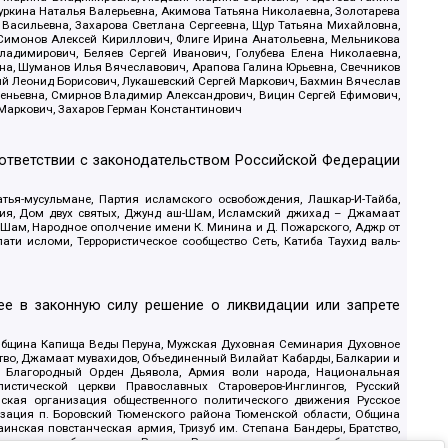
уркина Наталья Валерьевна, Акимова Татьяна Николаевна, Золотарева
 Васильевна, Захарова Светлана Сергеевна, Щур Татьяна Михайловна,
 Симонов Алексей Кириллович, Флиге Ирина Анатольевна, Мельникова
адимирович, Беляев Сергей Иванович, Голубева Елена Николаевна,
вна, Шуманов Илья Вячеславович, Арапова Галина Юрьевна, Свечников
ий Леонид Борисович, Лукашевский Сергей Маркович, Бахмин Вячеслав
геньевна, Смирнов Владимир Александрович, Вицин Сергей Ефимович,
 Маркович, Захаров Герман Константинович
оответствии с законодательством Российской Федерации
тья-мусульмане, Партия исламского освобождения, Лашкар-И-Тайба,
дия, Дом двух святых, Джунд аш-Шам, Исламский джихад – Джамаат
ш-Шам, Народное ополчение имени К. Минина и Д. Пожарского, Аджр от
и исломи, Террористическое сообщество Сеть, Катиба Таухид валь-
е в законную силу решение о ликвидации или запрете
 Община Капища Веды Перуна, Мужская Духовная Семинария Духовное
ство, Джамаат мувахидов, Объединенный Вилайат Кабарды, Балкарии и
18, Благородный Орден Дьявола, Армия воли народа, Национальная
истической церкви Православных Староверов-Инглингов, Русский
ская организация общественного политического движения Русское
изация п. Боровский Тюменского района Тюменской области, Община
инская повстанческая армия, Тризуб им. Степана Бандеры, Братство,
олитическое объединение Русские, Русское национальное объединение