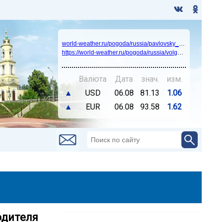
world-weather.ru/pogoda/russia/pavlovsky_posad/14days/
https://world-weather.ru/pogoda/russia/volgograd/
Валюта
Дата
знач.
изм.
▲
USD
06.08
81.13
1.06
▲
EUR
06.08
93.58
1.62
одителя