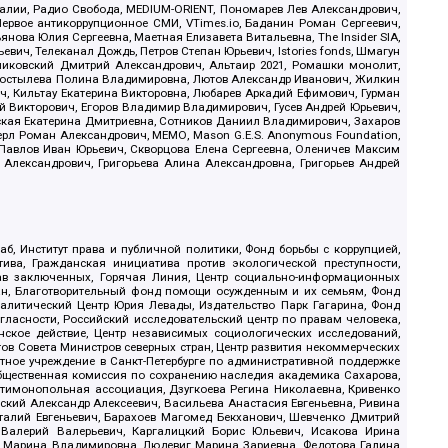
.Реалии, Радио Свобода, MEDIUM-ORIENT, Пономарев Лев Александрович,
ервое антикоррупционное СМИ, VTimes.io, Баданин Роман Сергеевич,
ова Юлия Сергеевна, Маетная Елизавета Витальевна, The Insider SIA,
ич, Телеканал Дождь, Петров Степан Юрьевич, Istories fonds, Шмагун
иковский Дмитрий Александрович, Альтаир 2021, Ромашки монолит,
, Костылева Полина Владимировна, Лютов Александр Иванович, Жилкин
, Кильтау Екатерина Викторовна, Любарев Аркадий Ефимович, Гурман
й Викторович, Егоров Владимир Владимирович, Гусев Андрей Юрьевич,
ская Екатерина Дмитриевна, Сотников Даниил Владимирович, Захаров
ерл Роман Александрович, МЕМО, Mason G.E.S. Anonymous Foundation,
, Павлов Иван Юрьевич, Скворцова Елена Сергеевна, Оленичев Максим
 Александрович, Григорьева Алина Александровна, Григорьев Андрей
б, Институт права и публичной политики, Фонд борьбы с коррупцией,
ива, Гражданская инициатива против экологической преступности,
рав заключенных, Горячая Линия, Центр социально-информационных
дан, Благотворительный фонд помощи осужденным и их семьям, Фонд
 Аналитический Центр Юрия Левады, Издательство Парк Гагарина, Фонд
гласности, Российский исследовательский центр по правам человека,
ское действие, Центр независимых социологических исследований,
в Совета Министров северных стран, Центр развития некоммерческих
стное учреждение в Санкт-Петербурге по административной поддержке
Общественная комиссия по сохранению наследия академика Сахарова,
нтимонопольная ассоциация, Дзугкоева Регина Николаевна, Кривенко
кий Александр Алексеевич, Васильева Анастасия Евгеньевна, Ривина
италий Евгеньевич, Барахоев Магомед Бекханович, Шевченко Дмитрий
 Валерий Валерьевич, Каргалицкий Борис Юльевич, Исакова Ирина
ва Марина Владимировна, Людевиг Марина Зариевна, Федотова Галина