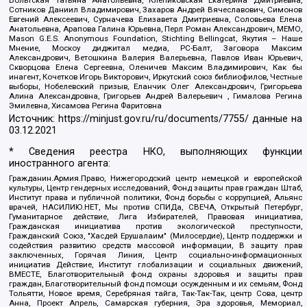
Сотников Даниил Владимирович, Захаров Андрей Вячеславович, Симонов
Евгений Алексеевич, Сурначева Елизавета Дмитриевна, Соловьева Елена
Анатольевна, Арапова Галина Юрьевна, Перл Роман Александрович, МЕМО,
Mason G.E.S. Anonymous Foundation, Stichting Bellingcat, Якутия – Наше
Мнение, Москоу диджитал медиа, РС-Балт, Заговора Максим
Александрович, Ветошкина Валерия Валерьевна, Павлов Иван Юрьевич,
Скворцова Елена Сергеевна, Оленичев Максим Владимирович, Как бы
инагент, Кочетков Игорь Викторович, Иркутский союз библиофилов, Честные
выборы, Нобелевский призыв, Еланчик Олег Александрович, Григорьева
Алина Александровна, Григорьев Андрей Валерьевич , Гималова Регина
Эмилевна, Хисамова Регина Фаритовна
Источник:
https://minjust.gov.ru/ru/documents/7755/
данные на
03.12.2021
* Сведения реестра НКО, выполняющих функции
иностранного агента:
Гражданин.Армия.Право, Нижегородский центр немецкой и европейской
культуры, Центр гендерных исследований, Фонд защиты прав граждан Штаб,
Институт права и публичной политики, Фонд борьбы с коррупцией, Альянс
врачей, НАСИЛИЮ.НЕТ, Мы против СПИДа, СВЕЧА, Открытый Петербург,
Гуманитарное действие, Лига Избирателей, Правовая инициатива,
Гражданская инициатива против экологической преступности,
Гражданский Союз, "Хасдей Ерушалаим" (Милосердие), Центр поддержки и
содействия развитию средств массовой информации, В защиту прав
заключенных, Горячая Линия, Центр социально-информационных
инициатив Действие, Институт глобализации и социальных движений,
ВМЕСТЕ, Благотворительный фонд охраны здоровья и защиты прав
граждан, Благотворительный фонд помощи осужденным и их семьям, Фонд
Тольятти, Новое время, Серебряная тайга, Так-Так-Так, центр Сова, центр
Анна, Проект Апрель, Самарская губерния, Эра здоровья, Мемориал,