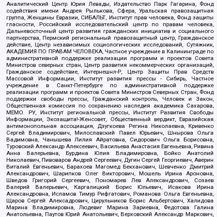
Аналитический Центр Юрия Левады, Издательство Парк Гагарина, Фонд
содействия имени Андрея Рылькова, Сфера, Уральская правозащитная
группа, Женщины Евразии, СИБАЛЬТ, Институт прав человека, Фонд защиты
гласности, Российский исследовательский центр по правам человека,
Дальневосточный центр развития гражданских инициатив и социального
партнерства, Пермский региональный правозащитный центр, Гражданское
действие, Центр независимых социологических исследований, Сутяжник,
АКАДЕМИЯ ПО ПРАВАМ ЧЕЛОВЕКА, Частное учреждение в Калининграде по
административной поддержке реализации программ и проектов Совета
Министров северных стран, Центр развития некоммерческих организаций,
Гражданское содействие, Интернешнл-Р, Центр Защиты Прав Средств
Массовой Информации, Институт развития прессы - Сибирь, Частное
учреждение в Санкт-Петербурге по административной поддержке
реализации программ и проектов Совета Министров Северных Стран, Фонд
поддержки свободы прессы, Гражданский контроль, Человек и Закон,
Общественная комиссия по сохранению наследия академика Сахарова,
МЕМО. РУ, Институт региональной прессы, Институт Развития Свободы
Информации, Экозащита!-Женсовет, Общественный вердикт, Евразийская
антимонопольная ассоциация, Дзугкоева Регина Николаевна, Кривенко
Сергей Владимирович, Милославский Павел Юрьевич, Шнырова Ольга
Вадимовна, Чанышева Лилия Айратовна, Сидорович Ольга Борисовна,
Туровский Александр Алексеевич, Васильева Анастасия Евгеньевна, Ривина
Анна Валерьевна, Бурдина Юлия Владимировна, Бойко Анатолий
Николаевич, Пивоваров Андрей Сергеевич, Дугин Сергей Георгиевич, Аверин
Виталий Евгеньевич, Барахоев Магомед Бекханович, Шевченко Дмитрий
Александрович, Шарипков Олег Викторович, Мошель Ирина Ароновна,
Шведов Григорий Сергеевич, Пономарев Лев Александрович, Созаев
Валерий Валерьевич, Каргалицкий Борис Юльевич, Исакова Ирина
Александровна, Исламов Тимур Рифгатович, Романова Ольга Евгеньевна,
Щаров Сергей Алексадрович, Цирульников Борис Альбертович, Халидова
Марина Владимировна, Людевиг Марина Зариевна, Федотова Галина
Анатольевна, Паутов Юрий Анатольевич, Верховский Александр Маркович,