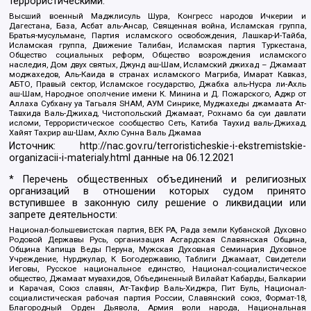
террористическими:
Высший военный Маджлисуль Шура, Конгресс народов Ичкерии и
Дагестана, База, Асбат аль-Ансар, Священная война, Исламская группа,
Братья-мусульмане, Партия исламского освобождения, Лашкар-И-Тайба,
Исламская группа, Движение Талибан, Исламская партия Туркестана,
Общество социальных реформ, Общество возрождения исламского
наследия, Дом двух святых, Джунд аш-Шам, Исламский джихад – Джамаат
моджахедов, Аль-Каида в странах исламского Магриба, Имарат Кавказ,
АБТО, Правый сектор, Исламское государство, Джабха аль-Нусра ли-Ахль
аш-Шам, Народное ополчение имени К. Минина и Д. Пожарского, Аджр от
Аллаха Субхану уа Тагьаля SHAM, АУМ Синрике, Муджахеды джамаата Ат-
Тавхида Валь-Джихад, Чистопольский Джамаат, Рохнамо ба суи давлати
исломи, Террористическое сообщество Сеть, Катиба Таухид валь-Джихад,
Хайят Тахрир аш-Шам, Ахлю Сунна Валь Джамаа
Источник:
http://nac.gov.ru/terroristicheskie-i-ekstremistskie-
organizacii-i-materialy.html
данные на
06.12.2021
* Перечень общественных объединений и религиозных
организаций в отношении которых судом принято
вступившее в законную силу решение о ликвидации или
запрете деятельности:
Национал-большевистская партия, ВЕК РА, Рада земли Кубанской Духовно
Родовой Державы Русь, организация Асгардская Славянская Община,
Община Капища Веды Перуна, Мужская Духовная Семинария Духовное
Учреждение, Нурджулар, К Богодержавию, Таблиги Джамаат, Свидетели
Иеговы, Русское национальное единство, Национал-социалистическое
общество, Джамаат мувахидов, Объединенный Вилайат Кабарды, Балкарии
и Карачая, Союз славян, Ат-Такфир Валь-Хиджра, Пит Буль, Национал-
социалистическая рабочая партия России, Славянский союз, Формат-18,
Благородный Орден Дьявола, Армия воли народа, Национальная