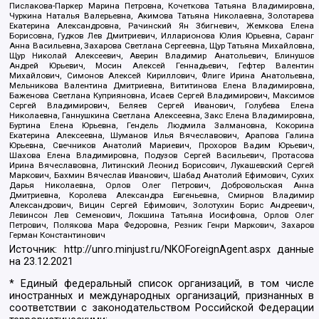
Пислакова-Паркер Марина Петровна, Кочеткова Татьяна Владимировна,
Чуркина Наталья Валерьевна, Акимова Татьяна Николаевна, Золотарева
Екатерина Александровна, Рачинский Ян Збигневич, Жемкова Елена
Борисовна, Гудков Лев Дмитриевич, Илларионова Юлия Юрьевна, Саранг
Анна Васильевна, Захарова Светлана Сергеевна, Щур Татьяна Михайловна,
Щур Николай Алексеевич, Аверин Владимир Анатольевич, Блинушов
Андрей Юрьевич, Мосин Алексей Геннадьевич, Гефтер Валентин
Михайлович, Симонов Алексей Кириллович, Флиге Ирина Анатольевна,
Мельникова Валентина Дмитриевна, Вититинова Елена Владимировна,
Баженова Светлана Куприяновна, Исаев Сергей Владимирович, Максимов
Сергей Владимирович, Беляев Сергей Иванович, Голубева Елена
Николаевна, Ганнушкина Светлана Алексеевна, Закс Елена Владимировна,
Буртина Елена Юрьевна, Гендель Людмила Залмановна, Кокорина
Екатерина Алексеевна, Шуманов Илья Вячеславович, Арапова Галина
Юрьевна, Свечников Анатолий Мариевич, Прохоров Вадим Юрьевич,
Шахова Елена Владимировна, Подузов Сергей Васильевич, Протасова
Ирина Вячеславовна, Литинский Леонид Борисович, Лукашевский Сергей
Маркович, Бахмин Вячеслав Иванович, Шабад Анатолий Ефимович, Сухих
Дарья Николаевна, Орлов Олег Петрович, Добровольская Анна
Дмитриевна, Королева Александра Евгеньевна, Смирнов Владимир
Александрович, Вицин Сергей Ефимович, Золотухин Борис Андреевич,
Левинсон Лев Семенович, Локшина Татьяна Иосифовна, Орлов Олег
Петрович, Полякова Мара Федоровна, Резник Генри Маркович, Захаров
Герман Константинович
Источник:
http://unro.minjust.ru/NKOForeignAgent.aspx
данные
на
23.12.2021
* Единый федеральный список организаций, в том числе
иностранных и международных организаций, признанных в
соответствии с законодательством Российской Федерации