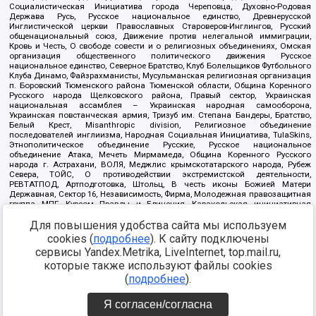
Социалистическая Инициатива города Череповца, Духовно-Родовая
Держава Русь, Русское национальное единство, Древнерусской
Инглистической церкви Православных Староверов-Инглингов, Русский
общенациональный союз, Движение против нелегальной иммиграции,
Кровь и Честь, О свободе совести и о религиозных объединениях, Омская
организация общественного политического движения Русское
национальное единство, Северное Братство, Клуб Болельщиков Футбольного
Клуба Динамо, Файзрахманисты, Мусульманская религиозная организация
п. Боровский Тюменского района Тюменской области, Община Коренного
Русского народа Щелковского района, Правый сектор, Украинская
национальная ассамблея – Украинская народная самооборона,
Украинская повстанческая армия, Тризуб им. Степана Бандеры, Братство,
Белый Крест, Misanthropic division, Религиозное объединение
последователей инглиизма, Народная Социальная Инициатива, TulaSkins,
Этнополитическое объединение Русские, Русское национальное
объединение Атака, Мечеть Мирмамеда, Община Коренного Русского
народа г. Астрахани, ВОЛЯ, Меджлис крымскотатарского народа, Рубеж
Севера, ТОЙС, О противодействии экстремистской деятельности,
РЕВТАТПОД, Артподготовка, Штольц, В честь иконы Божией Матери
Державная, Сектор 16, Независимость, Фирма, Молодежная правозащитная
группа МПГ, Курсом Правды и Единения, Каракольская инициативная
группа, Автоград Крю, Союз Славянских Сил Руси, Алля-Аят,
Для повышения удобства сайта мы используем
Благотворительный пансионат Ак Умут, Русская республика Русь,
Арестантское уголовное единство, Башкорт, Нация и свобода, W.H.С., Фалунь
cookies (
подробнее
). К сайту подключены
Дафа, Иртыш Ultras, Русский Патриотический клуб-Новокузнецк/РПК,
сервисы Yandex.Metrika, LiveInternet, top.mail.ru,
Сибирский державный союз, Фонд борьбы с коррупцией, Фонд защиты прав
граждан, Штабы Навального, Совет граждан СССР Прикубанского округа г.
которые также используют файлы cookies
Краснодара
(
подробнее
).
Источник:
https://minjust.gov.ru/ru/documents/7822/
данные на
08.12.2021
Я согласен/согласна