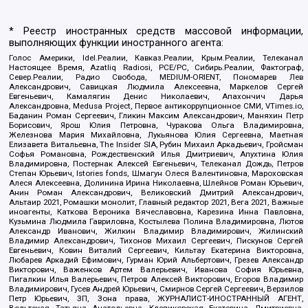
* Реестр иностранных средств массовой информации,
выполняющих функции иностранного агента:
Голос Америки, Idel.Реалии, Кавказ.Реалии, Крым.Реалии, Телеканал
Настоящее Время, Azatliq Radiosi, PCE/PC, Сибирь.Реалии, Фактограф,
Север.Реалии, Радио Свобода, MEDIUM-ORIENT, Пономарев Лев
Александрович, Савицкая Людмила Алексеевна, Маркелов Сергей
Евгеньевич, Камалягин Денис Николаевич, Апахончич Дарья
Александровна, Medusa Project, Первое антикоррупционное СМИ, VTimes.io,
Баданин Роман Сергеевич, Гликин Максим Александрович, Маняхин Петр
Борисович, Ярош Юлия Петровна, Чуракова Ольга Владимировна,
Железнова Мария Михайловна, Лукьянова Юлия Сергеевна, Маетная
Елизавета Витальевна, The Insider SIA, Рубин Михаил Аркадьевич, Гройсман
Софья Романовна, Рождественский Илья Дмитриевич, Апухтина Юлия
Владимировна, Постернак Алексей Евгеньевич, Телеканал Дождь, Петров
Степан Юрьевич, Istories fonds, Шмагун Олеся Валентиновна, Мароховская
Алеся Алексеевна, Долинина Ирина Николаевна, Шлейнов Роман Юрьевич,
Анин Роман Александрович, Великовский Дмитрий Александрович,
Альтаир 2021, Ромашки монолит, Главный редактор 2021, Вега 2021, Важные
иноагенты, Каткова Вероника Вячеславовна, Карезина Инна Павловна,
Кузьмина Людмила Гавриловна, Костылева Полина Владимировна, Лютов
Александр Иванович, Жилкин Владимир Владимирович, Жилинский
Владимир Александрович, Тихонов Михаил Сергеевич, Пискунов Сергей
Евгеньевич, Ковин Виталий Сергеевич, Кильтау Екатерина Викторовна,
Любарев Аркадий Ефимович, Гурман Юрий Альбертович, Грезев Александр
Викторович, Важенков Артем Валерьевич, Иванова София Юрьевна,
Пигалкин Илья Валерьевич, Петров Алексей Викторович, Егоров Владимир
Владимирович, Гусев Андрей Юрьевич, Смирнов Сергей Сергеевич, Верзилов
Петр Юрьевич, ЗП, Зона права, ЖУРНАЛИСТ-ИНОСТРАННЫЙ АГЕНТ,
Вольтская Татьяна Анатольевна, Клепиковская Екатерина Дмитриевна,