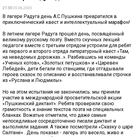
21:55
05.06.2026
В лагере Радуга день А.С.Пушкина превратился в
приключенческий квест и интеллектуальный марафон!
В летнем лагере Радуга прошёл день, посвящённый
великому русскому поэту. Вместо скучных лекций
педагоги вместе с третьим отрядом устроили для ребят
из первого и второго отряда литературный квест «Там,
на неведомых дорожках...». Разбившись на команды
«Ученых котов», «Золотых петушков» и «Царевен
Лебедей», дети бегали по станциям, где отгадывали
героев сказок по описанию и восстанавливали строчки
из «Руслана и Людмилы».
Но на этом испытания не закончились: мы приняли
участие в международной просветительской акции
«Пушкинский диктант». Ребята проверили свою
грамотность и знание текстов поэта на специальных
бланках. Вожатые отметили, что даже самые
непоседливые сосредоточенно писали диктант и
выполняли задания. А также посмотрели «Сказку о царе
Салтане» . День показал - лагерь это весело, живо и