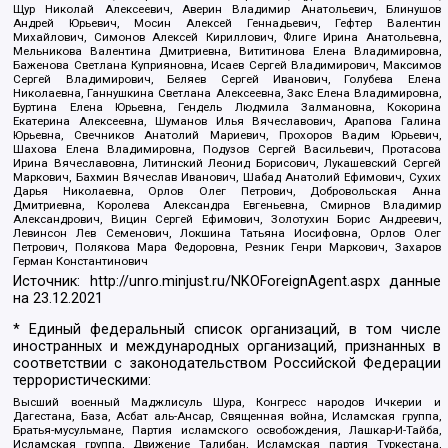
Щур Николай Алексеевич, Аверин Владимир Анатольевич, Блинушов
Андрей Юрьевич, Мосин Алексей Геннадьевич, Гефтер Валентин
Михайлович, Симонов Алексей Кириллович, Флиге Ирина Анатольевна,
Мельникова Валентина Дмитриевна, Вититинова Елена Владимировна,
Баженова Светлана Куприяновна, Исаев Сергей Владимирович, Максимов
Сергей Владимирович, Беляев Сергей Иванович, Голубева Елена
Николаевна, Ганнушкина Светлана Алексеевна, Закс Елена Владимировна,
Буртина Елена Юрьевна, Гендель Людмила Залмановна, Кокорина
Екатерина Алексеевна, Шуманов Илья Вячеславович, Арапова Галина
Юрьевна, Свечников Анатолий Мариевич, Прохоров Вадим Юрьевич,
Шахова Елена Владимировна, Подузов Сергей Васильевич, Протасова
Ирина Вячеславовна, Литинский Леонид Борисович, Лукашевский Сергей
Маркович, Бахмин Вячеслав Иванович, Шабад Анатолий Ефимович, Сухих
Дарья Николаевна, Орлов Олег Петрович, Добровольская Анна
Дмитриевна, Королева Александра Евгеньевна, Смирнов Владимир
Александрович, Вицин Сергей Ефимович, Золотухин Борис Андреевич,
Левинсон Лев Семенович, Локшина Татьяна Иосифовна, Орлов Олег
Петрович, Полякова Мара Федоровна, Резник Генри Маркович, Захаров
Герман Константинович
Источник:
http://unro.minjust.ru/NKOForeignAgent.aspx
данные
на
23.12.2021
* Единый федеральный список организаций, в том числе
иностранных и международных организаций, признанных в
соответствии с законодательством Российской Федерации
террористическими:
Высший военный Маджлисуль Шура, Конгресс народов Ичкерии и
Дагестана, База, Асбат аль-Ансар, Священная война, Исламская группа,
Братья-мусульмане, Партия исламского освобождения, Лашкар-И-Тайба,
Исламская группа, Движение Талибан, Исламская партия Туркестана,