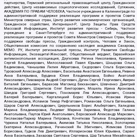
партнерства, Пермский региональный правозащитный центр, Гражданское
действие, Центр независимых социологических исследований, Сутяжник,
АКАДЕМИЯ ПО ПРАВАМ ЧЕЛОВЕКА, Частное учреждение в Калининграде по
административной поддержке реализации программ и проектов Совета
Министров северных стран, Центр развития некоммерческих организаций,
Гражданское содействие, Интернешнл-Р, Центр Защиты Прав Средств
Массовой Информации, Институт развития прессы - Сибирь, Частное
учреждение в Санкт-Петербурге по административной поддержке
реализации программ и проектов Совета Министров Северных Стран, Фонд
поддержки свободы прессы, Гражданский контроль, Человек и Закон,
Общественная комиссия по сохранению наследия академика Сахарова,
МЕМО. РУ, Институт региональной прессы, Институт Развития Свободы
Информации, Экозащита!-Женсовет, Общественный вердикт, Евразийская
антимонопольная ассоциация, Дзугкоева Регина Николаевна, Кривенко
Сергей Владимирович, Милославский Павел Юрьевич, Шнырова Ольга
Вадимовна, Чанышева Лилия Айратовна, Сидорович Ольга Борисовна,
Туровский Александр Алексеевич, Васильева Анастасия Евгеньевна, Ривина
Анна Валерьевна, Бурдина Юлия Владимировна, Бойко Анатолий
Николаевич, Пивоваров Андрей Сергеевич, Дугин Сергей Георгиевич, Аверин
Виталий Евгеньевич, Барахоев Магомед Бекханович, Шевченко Дмитрий
Александрович, Шарипков Олег Викторович, Мошель Ирина Ароновна,
Шведов Григорий Сергеевич, Пономарев Лев Александрович, Созаев
Валерий Валерьевич, Каргалицкий Борис Юльевич, Исакова Ирина
Александровна, Исламов Тимур Рифгатович, Романова Ольга Евгеньевна,
Щаров Сергей Алексадрович, Цирульников Борис Альбертович, Халидова
Марина Владимировна, Людевиг Марина Зариевна, Федотова Галина
Анатольевна, Паутов Юрий Анатольевич, Верховский Александр Маркович,
Пислакова-Паркер Марина Петровна, Кочеткова Татьяна Владимировна,
Чуркина Наталья Валерьевна, Акимова Татьяна Николаевна, Золотарева
Екатерина Александровна, Рачинский Ян Збигневич, Жемкова Елена
Борисовна, Гудков Лев Дмитриевич, Илларионова Юлия Юрьевна, Саранг
Анна Васильевна, Захарова Светлана Сергеевна, Щур Татьяна Михайловна,