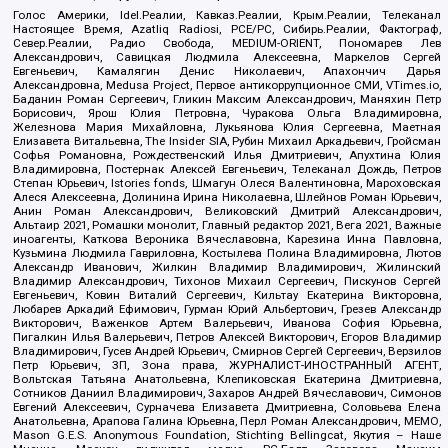
Голос Америки, Idel.Реалии, Кавказ.Реалии, Крым.Реалии, Телеканал
Настоящее Время, Azatliq Radiosi, PCE/PC, Сибирь.Реалии, Фактограф,
Север.Реалии, Радио Свобода, MEDIUM-ORIENT, Пономарев Лев
Александрович, Савицкая Людмила Алексеевна, Маркелов Сергей
Евгеньевич, Камалягин Денис Николаевич, Апахончич Дарья
Александровна, Medusa Project, Первое антикоррупционное СМИ, VTimes.io,
Баданин Роман Сергеевич, Гликин Максим Александрович, Маняхин Петр
Борисович, Ярош Юлия Петровна, Чуракова Ольга Владимировна,
Железнова Мария Михайловна, Лукьянова Юлия Сергеевна, Маетная
Елизавета Витальевна, The Insider SIA, Рубин Михаил Аркадьевич, Гройсман
Софья Романовна, Рождественский Илья Дмитриевич, Апухтина Юлия
Владимировна, Постернак Алексей Евгеньевич, Телеканал Дождь, Петров
Степан Юрьевич, Istories fonds, Шмагун Олеся Валентиновна, Мароховская
Алеся Алексеевна, Долинина Ирина Николаевна, Шлейнов Роман Юрьевич,
Анин Роман Александрович, Великовский Дмитрий Александрович,
Альтаир 2021, Ромашки монолит, Главный редактор 2021, Вега 2021, Важные
иноагенты, Каткова Вероника Вячеславовна, Карезина Инна Павловна,
Кузьмина Людмила Гавриловна, Костылева Полина Владимировна, Лютов
Александр Иванович, Жилкин Владимир Владимирович, Жилинский
Владимир Александрович, Тихонов Михаил Сергеевич, Пискунов Сергей
Евгеньевич, Ковин Виталий Сергеевич, Кильтау Екатерина Викторовна,
Любарев Аркадий Ефимович, Гурман Юрий Альбертович, Грезев Александр
Викторович, Важенков Артем Валерьевич, Иванова София Юрьевна,
Пигалкин Илья Валерьевич, Петров Алексей Викторович, Егоров Владимир
Владимирович, Гусев Андрей Юрьевич, Смирнов Сергей Сергеевич, Верзилов
Петр Юрьевич, ЗП, Зона права, ЖУРНАЛИСТ-ИНОСТРАННЫЙ АГЕНТ,
Вольтская Татьяна Анатольевна, Клепиковская Екатерина Дмитриевна,
Сотников Даниил Владимирович, Захаров Андрей Вячеславович, Симонов
Евгений Алексеевич, Сурначева Елизавета Дмитриевна, Соловьева Елена
Анатольевна, Арапова Галина Юрьевна, Перл Роман Александрович, МЕМО,
Mason G.E.S. Anonymous Foundation, Stichting Bellingcat, Якутия – Наше