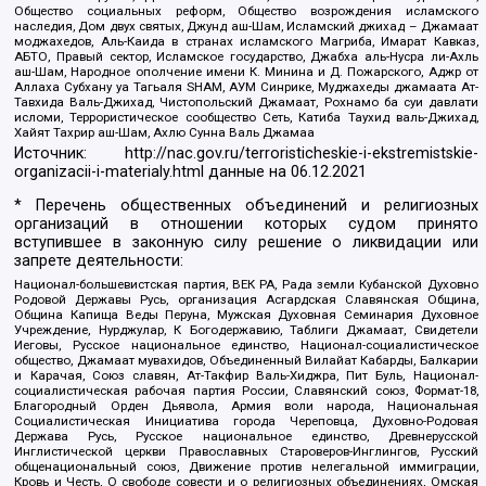
Общество социальных реформ, Общество возрождения исламского
наследия, Дом двух святых, Джунд аш-Шам, Исламский джихад – Джамаат
моджахедов, Аль-Каида в странах исламского Магриба, Имарат Кавказ,
АБТО, Правый сектор, Исламское государство, Джабха аль-Нусра ли-Ахль
аш-Шам, Народное ополчение имени К. Минина и Д. Пожарского, Аджр от
Аллаха Субхану уа Тагьаля SHAM, АУМ Синрике, Муджахеды джамаата Ат-
Тавхида Валь-Джихад, Чистопольский Джамаат, Рохнамо ба суи давлати
исломи, Террористическое сообщество Сеть, Катиба Таухид валь-Джихад,
Хайят Тахрир аш-Шам, Ахлю Сунна Валь Джамаа
Источник:
http://nac.gov.ru/terroristicheskie-i-ekstremistskie-
organizacii-i-materialy.html
данные на
06.12.2021
* Перечень общественных объединений и религиозных
организаций в отношении которых судом принято
вступившее в законную силу решение о ликвидации или
запрете деятельности:
Национал-большевистская партия, ВЕК РА, Рада земли Кубанской Духовно
Родовой Державы Русь, организация Асгардская Славянская Община,
Община Капища Веды Перуна, Мужская Духовная Семинария Духовное
Учреждение, Нурджулар, К Богодержавию, Таблиги Джамаат, Свидетели
Иеговы, Русское национальное единство, Национал-социалистическое
общество, Джамаат мувахидов, Объединенный Вилайат Кабарды, Балкарии
и Карачая, Союз славян, Ат-Такфир Валь-Хиджра, Пит Буль, Национал-
социалистическая рабочая партия России, Славянский союз, Формат-18,
Благородный Орден Дьявола, Армия воли народа, Национальная
Социалистическая Инициатива города Череповца, Духовно-Родовая
Держава Русь, Русское национальное единство, Древнерусской
Инглистической церкви Православных Староверов-Инглингов, Русский
общенациональный союз, Движение против нелегальной иммиграции,
Кровь и Честь, О свободе совести и о религиозных объединениях, Омская