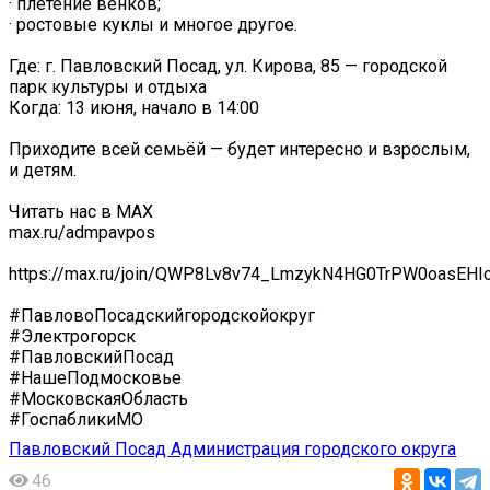
· плетение венков;
· ростовые куклы и многое другое.
Где: г. Павловский Посад, ул. Кирова, 85 — городской
парк культуры и отдыха
Когда: 13 июня, начало в 14:00
Приходите всей семьёй — будет интересно и взрослым,
и детям.
Читать нас в MAX
max.ru/admpavpos
https://max.ru/join/QWP8Lv8v74_LmzykN4HG0TrPW0oasEHI
#ПавловоПосадскийгородскойокруг
#Электрогорск
#ПавловскийПосад
#НашеПодмосковье
#МосковскаяОбласть
#ГоспабликиМО
Павловский Посад Администрация городского округа
46