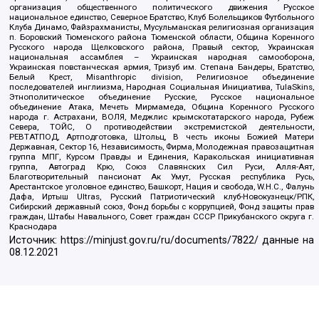
организация общественного политического движения Русское
национальное единство, Северное Братство, Клуб Болельщиков Футбольного
Клуба Динамо, Файзрахманисты, Мусульманская религиозная организация
п. Боровский Тюменского района Тюменской области, Община Коренного
Русского народа Щелковского района, Правый сектор, Украинская
национальная ассамблея – Украинская народная самооборона,
Украинская повстанческая армия, Тризуб им. Степана Бандеры, Братство,
Белый Крест, Misanthropic division, Религиозное объединение
последователей инглиизма, Народная Социальная Инициатива, TulaSkins,
Этнополитическое объединение Русские, Русское национальное
объединение Атака, Мечеть Мирмамеда, Община Коренного Русского
народа г. Астрахани, ВОЛЯ, Меджлис крымскотатарского народа, Рубеж
Севера, ТОЙС, О противодействии экстремистской деятельности,
РЕВТАТПОД, Артподготовка, Штольц, В честь иконы Божией Матери
Державная, Сектор 16, Независимость, Фирма, Молодежная правозащитная
группа МПГ, Курсом Правды и Единения, Каракольская инициативная
группа, Автоград Крю, Союз Славянских Сил Руси, Алля-Аят,
Благотворительный пансионат Ак Умут, Русская республика Русь,
Арестантское уголовное единство, Башкорт, Нация и свобода, W.H.С., Фалунь
Дафа, Иртыш Ultras, Русский Патриотический клуб-Новокузнецк/РПК,
Сибирский державный союз, Фонд борьбы с коррупцией, Фонд защиты прав
граждан, Штабы Навального, Совет граждан СССР Прикубанского округа г.
Краснодара
Источник:
https://minjust.gov.ru/ru/documents/7822/
данные на
08.12.2021