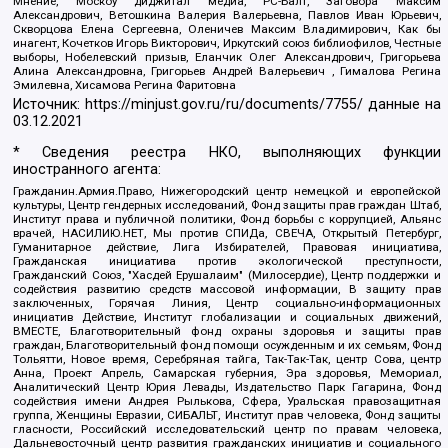
Мнение, Москоу диджитал медиа, РС-Балт, Заговора Максим
Александрович, Ветошкина Валерия Валерьевна, Павлов Иван Юрьевич,
Скворцова Елена Сергеевна, Оленичев Максим Владимирович, Как бы
инагент, Кочетков Игорь Викторович, Иркутский союз библиофилов, Честные
выборы, Нобелевский призыв, Еланчик Олег Александрович, Григорьева
Алина Александровна, Григорьев Андрей Валерьевич , Гималова Регина
Эмилевна, Хисамова Регина Фаритовна
Источник:
https://minjust.gov.ru/ru/documents/7755/
данные на
03.12.2021
* Сведения реестра НКО, выполняющих функции
иностранного агента:
Гражданин.Армия.Право, Нижегородский центр немецкой и европейской
культуры, Центр гендерных исследований, Фонд защиты прав граждан Штаб,
Институт права и публичной политики, Фонд борьбы с коррупцией, Альянс
врачей, НАСИЛИЮ.НЕТ, Мы против СПИДа, СВЕЧА, Открытый Петербург,
Гуманитарное действие, Лига Избирателей, Правовая инициатива,
Гражданская инициатива против экологической преступности,
Гражданский Союз, "Хасдей Ерушалаим" (Милосердие), Центр поддержки и
содействия развитию средств массовой информации, В защиту прав
заключенных, Горячая Линия, Центр социально-информационных
инициатив Действие, Институт глобализации и социальных движений,
ВМЕСТЕ, Благотворительный фонд охраны здоровья и защиты прав
граждан, Благотворительный фонд помощи осужденным и их семьям, Фонд
Тольятти, Новое время, Серебряная тайга, Так-Так-Так, центр Сова, центр
Анна, Проект Апрель, Самарская губерния, Эра здоровья, Мемориал,
Аналитический Центр Юрия Левады, Издательство Парк Гагарина, Фонд
содействия имени Андрея Рылькова, Сфера, Уральская правозащитная
группа, Женщины Евразии, СИБАЛЬТ, Институт прав человека, Фонд защиты
гласности, Российский исследовательский центр по правам человека,
Дальневосточный центр развития гражданских инициатив и социального