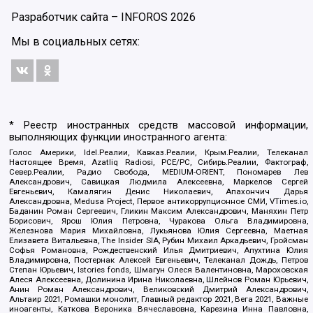
Разработчик сайта –
INFOROS
2026
Мы в социальных сетях:
* Реестр иностранных средств массовой информации,
выполняющих функции иностранного агента:
Голос Америки, Idel.Реалии, Кавказ.Реалии, Крым.Реалии, Телеканал
Настоящее Время, Azatliq Radiosi, PCE/PC, Сибирь.Реалии, Фактограф,
Север.Реалии, Радио Свобода, MEDIUM-ORIENT, Пономарев Лев
Александрович, Савицкая Людмила Алексеевна, Маркелов Сергей
Евгеньевич, Камалягин Денис Николаевич, Апахончич Дарья
Александровна, Medusa Project, Первое антикоррупционное СМИ, VTimes.io,
Баданин Роман Сергеевич, Гликин Максим Александрович, Маняхин Петр
Борисович, Ярош Юлия Петровна, Чуракова Ольга Владимировна,
Железнова Мария Михайловна, Лукьянова Юлия Сергеевна, Маетная
Елизавета Витальевна, The Insider SIA, Рубин Михаил Аркадьевич, Гройсман
Софья Романовна, Рождественский Илья Дмитриевич, Апухтина Юлия
Владимировна, Постернак Алексей Евгеньевич, Телеканал Дождь, Петров
Степан Юрьевич, Istories fonds, Шмагун Олеся Валентиновна, Мароховская
Алеся Алексеевна, Долинина Ирина Николаевна, Шлейнов Роман Юрьевич,
Анин Роман Александрович, Великовский Дмитрий Александрович,
Альтаир 2021, Ромашки монолит, Главный редактор 2021, Вега 2021, Важные
иноагенты, Каткова Вероника Вячеславовна, Карезина Инна Павловна,