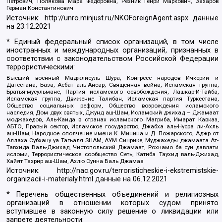
Петрович, Полякова Мара Федоровна, Резник Генри Маркович, Захаров
Герман Константинович
Источник:
http://unro.minjust.ru/NKOForeignAgent.aspx
данные
на
23.12.2021
* Единый федеральный список организаций, в том числе
иностранных и международных организаций, признанных в
соответствии с законодательством Российской Федерации
террористическими:
Высший военный Маджлисуль Шура, Конгресс народов Ичкерии и
Дагестана, База, Асбат аль-Ансар, Священная война, Исламская группа,
Братья-мусульмане, Партия исламского освобождения, Лашкар-И-Тайба,
Исламская группа, Движение Талибан, Исламская партия Туркестана,
Общество социальных реформ, Общество возрождения исламского
наследия, Дом двух святых, Джунд аш-Шам, Исламский джихад – Джамаат
моджахедов, Аль-Каида в странах исламского Магриба, Имарат Кавказ,
АБТО, Правый сектор, Исламское государство, Джабха аль-Нусра ли-Ахль
аш-Шам, Народное ополчение имени К. Минина и Д. Пожарского, Аджр от
Аллаха Субхану уа Тагьаля SHAM, АУМ Синрике, Муджахеды джамаата Ат-
Тавхида Валь-Джихад, Чистопольский Джамаат, Рохнамо ба суи давлати
исломи, Террористическое сообщество Сеть, Катиба Таухид валь-Джихад,
Хайят Тахрир аш-Шам, Ахлю Сунна Валь Джамаа
Источник:
http://nac.gov.ru/terroristicheskie-i-ekstremistskie-
organizacii-i-materialy.html
данные на
06.12.2021
* Перечень общественных объединений и религиозных
организаций в отношении которых судом принято
вступившее в законную силу решение о ликвидации или
запрете деятельности: