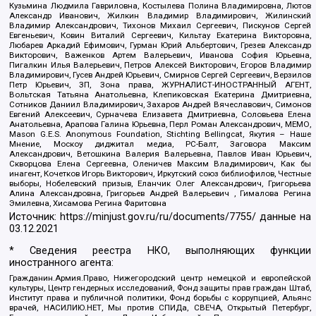
Кузьмина Людмила Гавриловна, Костылева Полина Владимировна, Лютов
Александр Иванович, Жилкин Владимир Владимирович, Жилинский
Владимир Александрович, Тихонов Михаил Сергеевич, Пискунов Сергей
Евгеньевич, Ковин Виталий Сергеевич, Кильтау Екатерина Викторовна,
Любарев Аркадий Ефимович, Гурман Юрий Альбертович, Грезев Александр
Викторович, Важенков Артем Валерьевич, Иванова София Юрьевна,
Пигалкин Илья Валерьевич, Петров Алексей Викторович, Егоров Владимир
Владимирович, Гусев Андрей Юрьевич, Смирнов Сергей Сергеевич, Верзилов
Петр Юрьевич, ЗП, Зона права, ЖУРНАЛИСТ-ИНОСТРАННЫЙ АГЕНТ,
Вольтская Татьяна Анатольевна, Клепиковская Екатерина Дмитриевна,
Сотников Даниил Владимирович, Захаров Андрей Вячеславович, Симонов
Евгений Алексеевич, Сурначева Елизавета Дмитриевна, Соловьева Елена
Анатольевна, Арапова Галина Юрьевна, Перл Роман Александрович, МЕМО,
Mason G.E.S. Anonymous Foundation, Stichting Bellingcat, Якутия – Наше
Мнение, Москоу диджитал медиа, РС-Балт, Заговора Максим
Александрович, Ветошкина Валерия Валерьевна, Павлов Иван Юрьевич,
Скворцова Елена Сергеевна, Оленичев Максим Владимирович, Как бы
инагент, Кочетков Игорь Викторович, Иркутский союз библиофилов, Честные
выборы, Нобелевский призыв, Еланчик Олег Александрович, Григорьева
Алина Александровна, Григорьев Андрей Валерьевич , Гималова Регина
Эмилевна, Хисамова Регина Фаритовна
Источник:
https://minjust.gov.ru/ru/documents/7755/
данные на
03.12.2021
* Сведения реестра НКО, выполняющих функции
иностранного агента:
Гражданин.Армия.Право, Нижегородский центр немецкой и европейской
культуры, Центр гендерных исследований, Фонд защиты прав граждан Штаб,
Институт права и публичной политики, Фонд борьбы с коррупцией, Альянс
врачей, НАСИЛИЮ.НЕТ, Мы против СПИДа, СВЕЧА, Открытый Петербург,