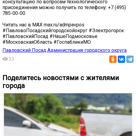
консультацию по вопросам технологического
присоединения можно получить по телефону: +7 (495)
785-00-00.
Читать нас в MAX max.ru/admpavpos
#ПавловоПосадскийгородскойокруг #Электрогорск
#ПавловскийПосад #НашеПодмосковье
#МосковскаяОбласть #ГоспабликиМО
Павловский Посад Администрация городского округа
33
Поделитесь новостями с жителями
города