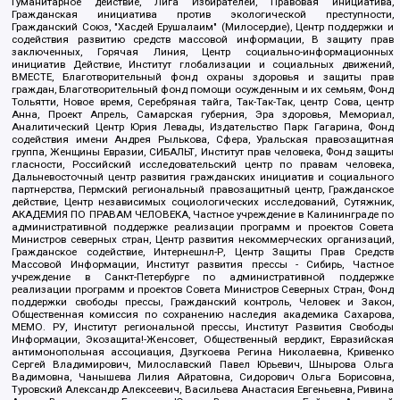
Гуманитарное действие, Лига Избирателей, Правовая инициатива,
Гражданская инициатива против экологической преступности,
Гражданский Союз, "Хасдей Ерушалаим" (Милосердие), Центр поддержки и
содействия развитию средств массовой информации, В защиту прав
заключенных, Горячая Линия, Центр социально-информационных
инициатив Действие, Институт глобализации и социальных движений,
ВМЕСТЕ, Благотворительный фонд охраны здоровья и защиты прав
граждан, Благотворительный фонд помощи осужденным и их семьям, Фонд
Тольятти, Новое время, Серебряная тайга, Так-Так-Так, центр Сова, центр
Анна, Проект Апрель, Самарская губерния, Эра здоровья, Мемориал,
Аналитический Центр Юрия Левады, Издательство Парк Гагарина, Фонд
содействия имени Андрея Рылькова, Сфера, Уральская правозащитная
группа, Женщины Евразии, СИБАЛЬТ, Институт прав человека, Фонд защиты
гласности, Российский исследовательский центр по правам человека,
Дальневосточный центр развития гражданских инициатив и социального
партнерства, Пермский региональный правозащитный центр, Гражданское
действие, Центр независимых социологических исследований, Сутяжник,
АКАДЕМИЯ ПО ПРАВАМ ЧЕЛОВЕКА, Частное учреждение в Калининграде по
административной поддержке реализации программ и проектов Совета
Министров северных стран, Центр развития некоммерческих организаций,
Гражданское содействие, Интернешнл-Р, Центр Защиты Прав Средств
Массовой Информации, Институт развития прессы - Сибирь, Частное
учреждение в Санкт-Петербурге по административной поддержке
реализации программ и проектов Совета Министров Северных Стран, Фонд
поддержки свободы прессы, Гражданский контроль, Человек и Закон,
Общественная комиссия по сохранению наследия академика Сахарова,
МЕМО. РУ, Институт региональной прессы, Институт Развития Свободы
Информации, Экозащита!-Женсовет, Общественный вердикт, Евразийская
антимонопольная ассоциация, Дзугкоева Регина Николаевна, Кривенко
Сергей Владимирович, Милославский Павел Юрьевич, Шнырова Ольга
Вадимовна, Чанышева Лилия Айратовна, Сидорович Ольга Борисовна,
Туровский Александр Алексеевич, Васильева Анастасия Евгеньевна, Ривина