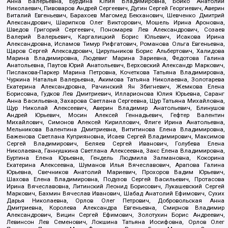
Анна Валерьевна, Бурдина Юлия Владимировна, Бойко Анатолий
Николаевич, Пивоваров Андрей Сергеевич, Дугин Сергей Георгиевич, Аверин
Виталий Евгеньевич, Барахоев Магомед Бекханович, Шевченко Дмитрий
Александрович, Шарипков Олег Викторович, Мошель Ирина Ароновна,
Шведов Григорий Сергеевич, Пономарев Лев Александрович, Созаев
Валерий Валерьевич, Каргалицкий Борис Юльевич, Исакова Ирина
Александровна, Исламов Тимур Рифгатович, Романова Ольга Евгеньевна,
Щаров Сергей Алексадрович, Цирульников Борис Альбертович, Халидова
Марина Владимировна, Людевиг Марина Зариевна, Федотова Галина
Анатольевна, Паутов Юрий Анатольевич, Верховский Александр Маркович,
Пислакова-Паркер Марина Петровна, Кочеткова Татьяна Владимировна,
Чуркина Наталья Валерьевна, Акимова Татьяна Николаевна, Золотарева
Екатерина Александровна, Рачинский Ян Збигневич, Жемкова Елена
Борисовна, Гудков Лев Дмитриевич, Илларионова Юлия Юрьевна, Саранг
Анна Васильевна, Захарова Светлана Сергеевна, Щур Татьяна Михайловна,
Щур Николай Алексеевич, Аверин Владимир Анатольевич, Блинушов
Андрей Юрьевич, Мосин Алексей Геннадьевич, Гефтер Валентин
Михайлович, Симонов Алексей Кириллович, Флиге Ирина Анатольевна,
Мельникова Валентина Дмитриевна, Вититинова Елена Владимировна,
Баженова Светлана Куприяновна, Исаев Сергей Владимирович, Максимов
Сергей Владимирович, Беляев Сергей Иванович, Голубева Елена
Николаевна, Ганнушкина Светлана Алексеевна, Закс Елена Владимировна,
Буртина Елена Юрьевна, Гендель Людмила Залмановна, Кокорина
Екатерина Алексеевна, Шуманов Илья Вячеславович, Арапова Галина
Юрьевна, Свечников Анатолий Мариевич, Прохоров Вадим Юрьевич,
Шахова Елена Владимировна, Подузов Сергей Васильевич, Протасова
Ирина Вячеславовна, Литинский Леонид Борисович, Лукашевский Сергей
Маркович, Бахмин Вячеслав Иванович, Шабад Анатолий Ефимович, Сухих
Дарья Николаевна, Орлов Олег Петрович, Добровольская Анна
Дмитриевна, Королева Александра Евгеньевна, Смирнов Владимир
Александрович, Вицин Сергей Ефимович, Золотухин Борис Андреевич,
Левинсон Лев Семенович, Локшина Татьяна Иосифовна, Орлов Олег