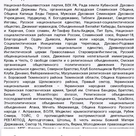
Национал-большевистская партия, ВЕК РА, Рада земли Кубанской Духовно
Родовой Державы Русь, организация Асгардская Славянская Община,
Община Капища Веды Перуна, Мужская Духовная Семинария Духовное
Учреждение, Нурджулар, К Богодержавию, Таблиги Джамаат, Свидетели
Иеговы, Русское национальное единство, Национал-социалистическое
общество, Джамаат мувахидов, Объединенный Вилайат Кабарды, Балкарии
и Карачая, Союз славян, Ат-Такфир Валь-Хиджра, Пит Буль, Национал-
социалистическая рабочая партия России, Славянский союз, Формат-18,
Благородный Орден Дьявола, Армия воли народа, Национальная
Социалистическая Инициатива города Череповца, Духовно-Родовая
Держава Русь, Русское национальное единство, Древнерусской
Инглистической церкви Православных Староверов-Инглингов, Русский
общенациональный союз, Движение против нелегальной иммиграции,
Кровь и Честь, О свободе совести и о религиозных объединениях, Омская
организация общественного политического движения Русское
национальное единство, Северное Братство, Клуб Болельщиков Футбольного
Клуба Динамо, Файзрахманисты, Мусульманская религиозная организация
п. Боровский Тюменского района Тюменской области, Община Коренного
Русского народа Щелковского района, Правый сектор, Украинская
национальная ассамблея – Украинская народная самооборона,
Украинская повстанческая армия, Тризуб им. Степана Бандеры, Братство,
Белый Крест, Misanthropic division, Религиозное объединение
последователей инглиизма, Народная Социальная Инициатива, TulaSkins,
Этнополитическое объединение Русские, Русское национальное
объединение Атака, Мечеть Мирмамеда, Община Коренного Русского
народа г. Астрахани, ВОЛЯ, Меджлис крымскотатарского народа, Рубеж
Севера, ТОЙС, О противодействии экстремистской деятельности,
РЕВТАТПОД, Артподготовка, Штольц, В честь иконы Божией Матери
Державная, Сектор 16, Независимость, Фирма, Молодежная правозащитная
группа МПГ, Курсом Правды и Единения, Каракольская инициативная
группа, Автоград Крю, Союз Славянских Сил Руси, Алля-Аят,