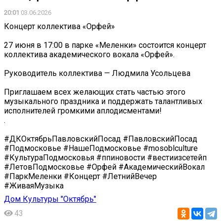
20:01
03.06.2026
Концерт коллектива «Орфей»
27 июня в 17:00 в парке «Меленки» состоится концерт
коллектива академического вокала «Орфей».
Руководитель коллектива — Людмила Усольцева
Приглашаем всех желающих стать частью этого
музыкального праздника и поддержать талантливых
исполнителей громкими аплодисментами! ️
.
#ДКОктябрьПавловскийПосад #ПавловскийПосад
#Подмосковье #НашеПодмосковье #mosoblculture
#КультураПодмосковья #ппиновости #вестиизсетейп
#ЛетовПодмосковье #Орфей #АкадемическийВокал
#ПаркМеленки #Концерт #ЛетнийВечер
#ЖиваяМузыка
Дом Культуры "Октябрь"
43