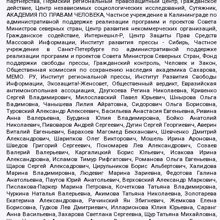
партнерства, Пермский региональный правозащитный центр, Гражданское
действие, Центр независимых социологических исследований, Сутяжник,
АКАДЕМИЯ ПО ПРАВАМ ЧЕЛОВЕКА, Частное учреждение в Калининграде по
административной поддержке реализации программ и проектов Совета
Министров северных стран, Центр развития некоммерческих организаций,
Гражданское содействие, Интернешнл-Р, Центр Защиты Прав Средств
Массовой Информации, Институт развития прессы - Сибирь, Частное
учреждение в Санкт-Петербурге по административной поддержке
реализации программ и проектов Совета Министров Северных Стран, Фонд
поддержки свободы прессы, Гражданский контроль, Человек и Закон,
Общественная комиссия по сохранению наследия академика Сахарова,
МЕМО. РУ, Институт региональной прессы, Институт Развития Свободы
Информации, Экозащита!-Женсовет, Общественный вердикт, Евразийская
антимонопольная ассоциация, Дзугкоева Регина Николаевна, Кривенко
Сергей Владимирович, Милославский Павел Юрьевич, Шнырова Ольга
Вадимовна, Чанышева Лилия Айратовна, Сидорович Ольга Борисовна,
Туровский Александр Алексеевич, Васильева Анастасия Евгеньевна, Ривина
Анна Валерьевна, Бурдина Юлия Владимировна, Бойко Анатолий
Николаевич, Пивоваров Андрей Сергеевич, Дугин Сергей Георгиевич, Аверин
Виталий Евгеньевич, Барахоев Магомед Бекханович, Шевченко Дмитрий
Александрович, Шарипков Олег Викторович, Мошель Ирина Ароновна,
Шведов Григорий Сергеевич, Пономарев Лев Александрович, Созаев
Валерий Валерьевич, Каргалицкий Борис Юльевич, Исакова Ирина
Александровна, Исламов Тимур Рифгатович, Романова Ольга Евгеньевна,
Щаров Сергей Алексадрович, Цирульников Борис Альбертович, Халидова
Марина Владимировна, Людевиг Марина Зариевна, Федотова Галина
Анатольевна, Паутов Юрий Анатольевич, Верховский Александр Маркович,
Пислакова-Паркер Марина Петровна, Кочеткова Татьяна Владимировна,
Чуркина Наталья Валерьевна, Акимова Татьяна Николаевна, Золотарева
Екатерина Александровна, Рачинский Ян Збигневич, Жемкова Елена
Борисовна, Гудков Лев Дмитриевич, Илларионова Юлия Юрьевна, Саранг
Анна Васильевна, Захарова Светлана Сергеевна, Щур Татьяна Михайловна,