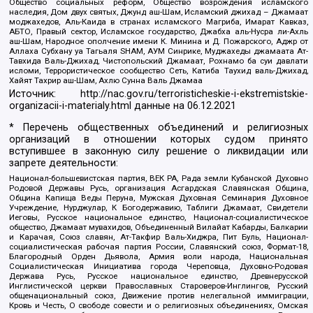
Общество социальных реформ, Общество возрождения исламского
наследия, Дом двух святых, Джунд аш-Шам, Исламский джихад – Джамаат
моджахедов, Аль-Каида в странах исламского Магриба, Имарат Кавказ,
АБТО, Правый сектор, Исламское государство, Джабха аль-Нусра ли-Ахль
аш-Шам, Народное ополчение имени К. Минина и Д. Пожарского, Аджр от
Аллаха Субхану уа Тагьаля SHAM, АУМ Синрике, Муджахеды джамаата Ат-
Тавхида Валь-Джихад, Чистопольский Джамаат, Рохнамо ба суи давлати
исломи, Террористическое сообщество Сеть, Катиба Таухид валь-Джихад,
Хайят Тахрир аш-Шам, Ахлю Сунна Валь Джамаа
Источник:
http://nac.gov.ru/terroristicheskie-i-ekstremistskie-
organizacii-i-materialy.html
данные на
06.12.2021
* Перечень общественных объединений и религиозных
организаций в отношении которых судом принято
вступившее в законную силу решение о ликвидации или
запрете деятельности:
Национал-большевистская партия, ВЕК РА, Рада земли Кубанской Духовно
Родовой Державы Русь, организация Асгардская Славянская Община,
Община Капища Веды Перуна, Мужская Духовная Семинария Духовное
Учреждение, Нурджулар, К Богодержавию, Таблиги Джамаат, Свидетели
Иеговы, Русское национальное единство, Национал-социалистическое
общество, Джамаат мувахидов, Объединенный Вилайат Кабарды, Балкарии
и Карачая, Союз славян, Ат-Такфир Валь-Хиджра, Пит Буль, Национал-
социалистическая рабочая партия России, Славянский союз, Формат-18,
Благородный Орден Дьявола, Армия воли народа, Национальная
Социалистическая Инициатива города Череповца, Духовно-Родовая
Держава Русь, Русское национальное единство, Древнерусской
Инглистической церкви Православных Староверов-Инглингов, Русский
общенациональный союз, Движение против нелегальной иммиграции,
Кровь и Честь, О свободе совести и о религиозных объединениях, Омская