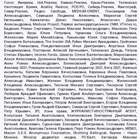
Голос Америки, Idel.Реалии, Кавказ.Реалии, Крым.Реалии, Телеканал
Настоящее Время, Azatliq Radiosi, PCE/PC, Сибирь.Реалии, Фактограф,
Север.Реалии, Радио Свобода, MEDIUM-ORIENT, Пономарев Лев
Александрович, Савицкая Людмила Алексеевна, Маркелов Сергей
Евгеньевич, Камалягин Денис Николаевич, Апахончич Дарья
Александровна, Medusa Project, Первое антикоррупционное СМИ, VTimes.io,
Баданин Роман Сергеевич, Гликин Максим Александрович, Маняхин Петр
Борисович, Ярош Юлия Петровна, Чуракова Ольга Владимировна,
Железнова Мария Михайловна, Лукьянова Юлия Сергеевна, Маетная
Елизавета Витальевна, The Insider SIA, Рубин Михаил Аркадьевич, Гройсман
Софья Романовна, Рождественский Илья Дмитриевич, Апухтина Юлия
Владимировна, Постернак Алексей Евгеньевич, Телеканал Дождь, Петров
Степан Юрьевич, Istories fonds, Шмагун Олеся Валентиновна, Мароховская
Алеся Алексеевна, Долинина Ирина Николаевна, Шлейнов Роман Юрьевич,
Анин Роман Александрович, Великовский Дмитрий Александрович,
Альтаир 2021, Ромашки монолит, Главный редактор 2021, Вега 2021, Важные
иноагенты, Каткова Вероника Вячеславовна, Карезина Инна Павловна,
Кузьмина Людмила Гавриловна, Костылева Полина Владимировна, Лютов
Александр Иванович, Жилкин Владимир Владимирович, Жилинский
Владимир Александрович, Тихонов Михаил Сергеевич, Пискунов Сергей
Евгеньевич, Ковин Виталий Сергеевич, Кильтау Екатерина Викторовна,
Любарев Аркадий Ефимович, Гурман Юрий Альбертович, Грезев Александр
Викторович, Важенков Артем Валерьевич, Иванова София Юрьевна,
Пигалкин Илья Валерьевич, Петров Алексей Викторович, Егоров Владимир
Владимирович, Гусев Андрей Юрьевич, Смирнов Сергей Сергеевич, Верзилов
Петр Юрьевич, ЗП, Зона права, ЖУРНАЛИСТ-ИНОСТРАННЫЙ АГЕНТ,
Вольтская Татьяна Анатольевна, Клепиковская Екатерина Дмитриевна,
Сотников Даниил Владимирович, Захаров Андрей Вячеславович, Симонов
Евгений Алексеевич, Сурначева Елизавета Дмитриевна, Соловьева Елена
Анатольевна, Арапова Галина Юрьевна, Перл Роман Александрович, МЕМО,
Mason G.E.S. Anonymous Foundation, Stichting Bellingcat, Якутия – Наше
Мнение, Москоу диджитал медиа, РС-Балт, Заговора Максим