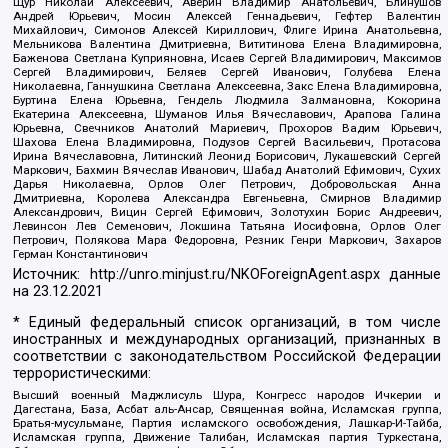
Щур Николай Алексеевич, Аверин Владимир Анатольевич, Блинушов
Андрей Юрьевич, Мосин Алексей Геннадьевич, Гефтер Валентин
Михайлович, Симонов Алексей Кириллович, Флиге Ирина Анатольевна,
Мельникова Валентина Дмитриевна, Вититинова Елена Владимировна,
Баженова Светлана Куприяновна, Исаев Сергей Владимирович, Максимов
Сергей Владимирович, Беляев Сергей Иванович, Голубева Елена
Николаевна, Ганнушкина Светлана Алексеевна, Закс Елена Владимировна,
Буртина Елена Юрьевна, Гендель Людмила Залмановна, Кокорина
Екатерина Алексеевна, Шуманов Илья Вячеславович, Арапова Галина
Юрьевна, Свечников Анатолий Мариевич, Прохоров Вадим Юрьевич,
Шахова Елена Владимировна, Подузов Сергей Васильевич, Протасова
Ирина Вячеславовна, Литинский Леонид Борисович, Лукашевский Сергей
Маркович, Бахмин Вячеслав Иванович, Шабад Анатолий Ефимович, Сухих
Дарья Николаевна, Орлов Олег Петрович, Добровольская Анна
Дмитриевна, Королева Александра Евгеньевна, Смирнов Владимир
Александрович, Вицин Сергей Ефимович, Золотухин Борис Андреевич,
Левинсон Лев Семенович, Локшина Татьяна Иосифовна, Орлов Олег
Петрович, Полякова Мара Федоровна, Резник Генри Маркович, Захаров
Герман Константинович
Источник:
http://unro.minjust.ru/NKOForeignAgent.aspx
данные
на
23.12.2021
* Единый федеральный список организаций, в том числе
иностранных и международных организаций, признанных в
соответствии с законодательством Российской Федерации
террористическими:
Высший военный Маджлисуль Шура, Конгресс народов Ичкерии и
Дагестана, База, Асбат аль-Ансар, Священная война, Исламская группа,
Братья-мусульмане, Партия исламского освобождения, Лашкар-И-Тайба,
Исламская группа, Движение Талибан, Исламская партия Туркестана,