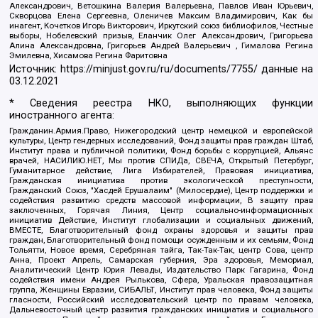
Александрович, Ветошкина Валерия Валерьевна, Павлов Иван Юрьевич,
Скворцова Елена Сергеевна, Оленичев Максим Владимирович, Как бы
инагент, Кочетков Игорь Викторович, Иркутский союз библиофилов, Честные
выборы, Нобелевский призыв, Еланчик Олег Александрович, Григорьева
Алина Александровна, Григорьев Андрей Валерьевич , Гималова Регина
Эмилевна, Хисамова Регина Фаритовна
Источник:
https://minjust.gov.ru/ru/documents/7755/
данные на
03.12.2021
* Сведения реестра НКО, выполняющих функции
иностранного агента:
Гражданин.Армия.Право, Нижегородский центр немецкой и европейской
культуры, Центр гендерных исследований, Фонд защиты прав граждан Штаб,
Институт права и публичной политики, Фонд борьбы с коррупцией, Альянс
врачей, НАСИЛИЮ.НЕТ, Мы против СПИДа, СВЕЧА, Открытый Петербург,
Гуманитарное действие, Лига Избирателей, Правовая инициатива,
Гражданская инициатива против экологической преступности,
Гражданский Союз, "Хасдей Ерушалаим" (Милосердие), Центр поддержки и
содействия развитию средств массовой информации, В защиту прав
заключенных, Горячая Линия, Центр социально-информационных
инициатив Действие, Институт глобализации и социальных движений,
ВМЕСТЕ, Благотворительный фонд охраны здоровья и защиты прав
граждан, Благотворительный фонд помощи осужденным и их семьям, Фонд
Тольятти, Новое время, Серебряная тайга, Так-Так-Так, центр Сова, центр
Анна, Проект Апрель, Самарская губерния, Эра здоровья, Мемориал,
Аналитический Центр Юрия Левады, Издательство Парк Гагарина, Фонд
содействия имени Андрея Рылькова, Сфера, Уральская правозащитная
группа, Женщины Евразии, СИБАЛЬТ, Институт прав человека, Фонд защиты
гласности, Российский исследовательский центр по правам человека,
Дальневосточный центр развития гражданских инициатив и социального