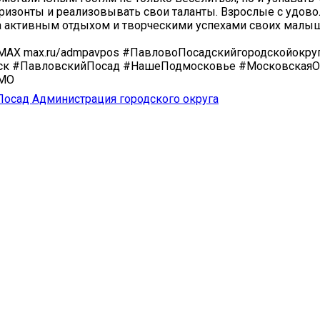
ризонты и реализовывать свои таланты. Взрослые с удов
а активным отдыхом и творческими успехами своих малы
 MAX max.ru/admpavpos #ПавловоПосадскийгородскойокру
ск #ПавловскийПосад #НашеПодмосковье #МосковскаяО
иМО
осад Администрация городского округа