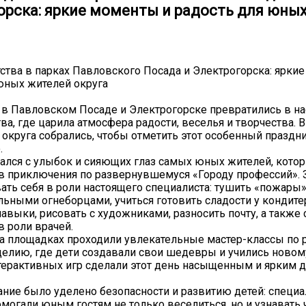
орска: яркие моменты и радость для юны
ства в парках Павловского Посада и Электрогорска: ярки
юных жителей округа
 в Павловском Посаде и Электрогорске превратились в н
тва, где царила атмосфера радости, веселья и творчества.
 округа собрались, чтобы отметить этот особенный праздни
.
ался с улыбок и сияющих глаз самых юных жителей, котор
в приключения по развернувшемуся «Городу профессий».
ать себя в роли настоящего специалиста: тушить «пожары»
ьными огнеборцами, учиться готовить сладости у кондите
авыки, рисовать с художниками, разносить почту, а также 
в роли врачей.
на площадках проходили увлекательные мастер-классы по 
делию, где дети создавали свои шедевры и учились ново
терактивных игр сделали этот день насыщенным и ярким 
ние было уделено безопасности и развитию детей: специа
могали юным гостям не только веселиться, но и узнавать ч