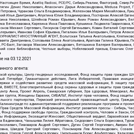
 Настоящее Время, Azatliq Radiosi, PCE/PC, Сибирь.Реалии, Фактограф, Север
ягин Денис Николаевич, Апахончич Дарья Александровна, Medusa Project, П
етровна, Чуракова Ольга Владимировна, Железнова Мария Михайловна, Лукьян
й Илья Дмитриевич, Апухтина Юлия Владимировна, Постернак Алексей Евгеньев
рина Николаевна, Шлейнов Роман Юрьевич, Анин Роман Александрович, Вел
оника Вячеславовна, Карезина Инна Павловна, Кузьмина Людмила Гавриловна
ов Михаил Сергеевич, Пискунов Сергей Евгеньевич, Ковин Виталий Сергеевич
алерьевич, Иванова София Юрьевна, Пигалкин Илья Валерьевич, Петров Алексе
а, ЖУРНАЛИСТ-ИНОСТРАННЫЙ АГЕНТ, Вольтская Татьяна Анатольевна, Клепиков
авета Дмитриевна, Соловьева Елена Анатольевна, Арапова Галина Юрьевна, П
иа, РС-Балт, Заговора Максим Александрович, Ветошкина Валерия Валерьевна
ский союз библиофилов, Честные выборы, Нобелевский призыв, Еланчик Олег
а
е на
03.12.2021
нного агента:
ой культуры, Центр гендерных исследований, Фонд защиты прав граждан Шта
 Петербург, Гуманитарное действие, Лига Избирателей, Правовая инициат
держки и содействия развитию средств массовой информации, В защиту п
ий, ВМЕСТЕ, Благотворительный фонд охраны здоровья и защиты прав граж
, центр Анна, Проект Апрель, Самарская губерния, Эра здоровья, Мемориал,
я группа, Женщины Евразии, СИБАЛЬТ, Институт прав человека, Фонд защиты 
льного партнерства, Пермский региональный правозащитный центр, Граждан
лининграде по административной поддержке реализации программ и проекто
 Прав Средств Массовой Информации, Институт развития прессы - Сибирь, Ча
, Фонд поддержки свободы прессы, Гражданский контроль, Человек и Закон, 
оды Информации, Экозащита!-Женсовет, Общественный вердикт, Евразийская а
 Вадимовна, Чанышева Лилия Айратовна, Сидорович Ольга Борисовна, Туровс
олаевич, Пивоваров Андрей Сергеевич, Дугин Сергей Георгиевич, Аверин В
вна, Шведов Григорий Сергеевич, Пономарев Лев Александрович, Созаев
евна, Щаров Сергей Алексадрович, Цирульников Борис Альбертович, Халидо