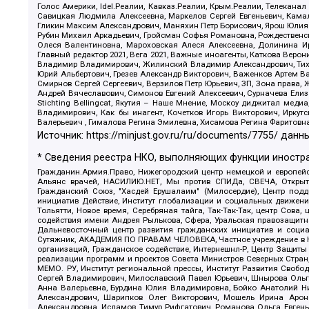
Голос Америки, Idel.Реалии, Кавказ.Реалии, Крым.Реалии, Телеканал
Савицкая Людмила Алексеевна, Маркелов Сергей Евгеньевич, Камал
Гликин Максим Александрович, Маняхин Петр Борисович, Ярош Юлия П
Рубин Михаил Аркадьевич, Гройсман Софья Романовна, Рождественски
Олеся Валентиновна, Мароховская Алеся Алексеевна, Долинина И
Главный редактор 2021, Вега 2021, Важные иноагенты, Каткова Вер
Владимир Владимирович, Жилинский Владимир Александрович, Тихон
Юрий Альбертович, Грезев Александр Викторович, Важенков Артем В
Смирнов Сергей Сергеевич, Верзилов Петр Юрьевич, ЗП, Зона прав
Андрей Вячеславович, Симонов Евгений Алексеевич, Сурначева Елиз
Stichting Bellingcat, Якутия – Наше Мнение, Москоу диджитал мед
Владимирович, Как бы инагент, Кочетков Игорь Викторович, Иркут
Валерьевич , Гималова Регина Эмилевна, Хисамова Регина Фаритовн
Источник:
https://minjust.gov.ru/ru/documents/7755/
данны
* Сведения реестра НКО, выполняющих функции иностра
Гражданин.Армия.Право, Нижегородский центр немецкой и европейск
Альянс врачей, НАСИЛИЮ.НЕТ, Мы против СПИДа, СВЕЧА, Открытый
Гражданский Союз, "Хасдей Ерушалаим" (Милосердие), Центр под
инициатив Действие, Институт глобализации и социальных движен
Тольятти, Новое время, Серебряная тайга, Так-Так-Так, центр Сова
содействия имени Андрея Рылькова, Сфера, Уральская правозащитна
Дальневосточный центр развития гражданских инициатив и социа
Сутяжник, АКАДЕМИЯ ПО ПРАВАМ ЧЕЛОВЕКА, Частное учреждение в Ка
организаций, Гражданское содействие, Интернешнл-Р, Центр Защиты
реализации программ и проектов Совета Министров Северных Стран
МЕМО. РУ, Институт региональной прессы, Институт Развития Своб
Сергей Владимирович, Милославский Павел Юрьевич, Шнырова Ольга
Анна Валерьевна, Бурдина Юлия Владимировна, Бойко Анатолий Ник
Александрович, Шарипков Олег Викторович, Мошель Ирина Ароно
Александровна, Исламов Тимур Рифгатович, Романова Ольга Евгень