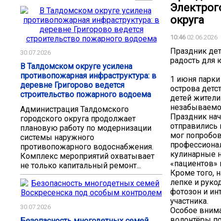
Электрог
округа
10:46
02.06.2026
Праздник дет
30.07.2026
радость для 
В Талдомском округе усилена
противопожарная инфраструктура: в
1 июня парки
деревне Григорово ведется
острова детс
строительство пожарного водоема
детей жители
незабываемо
Администрация Талдомского
Праздник нач
городского округа продолжает
отправились 
плановую работу по модернизации
мог попробов
системы наружного
профессионал
противопожарного водоснабжения.
кулинарные н
Комплекс мероприятий охватывает
«пациентов» 
не только капитальный ремонт...
Кроме того, 
лепке и руко
фотозон и ин
участника.
30.07.2026
Особое внима
волонтёры по
Безопасность многодетных семей