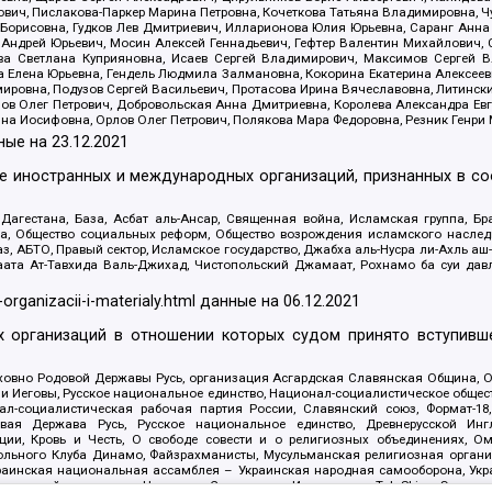
ович, Пислакова-Паркер Марина Петровна, Кочеткова Татьяна Владимировна, Ч
Борисовна, Гудков Лев Дмитриевич, Илларионова Юлия Юрьевна, Саранг Анна
Андрей Юрьевич, Мосин Алексей Геннадьевич, Гефтер Валентин Михайлович,
а Светлана Куприяновна, Исаев Сергей Владимирович, Максимов Сергей Вл
а Елена Юрьевна, Гендель Людмила Залмановна, Кокорина Екатерина Алексее
ровна, Подузов Сергей Васильевич, Протасова Ирина Вячеславовна, Литинск
ов Олег Петрович, Добровольская Анна Дмитриевна, Королева Александра Ев
яна Иосифовна, Орлов Олег Петрович, Полякова Мара Федоровна, Резник Генри
ные на
23.12.2021
ле иностранных и международных организаций, признанных в с
гестана, База, Асбат аль-Ансар, Священная война, Исламская группа, Бра
ана, Общество социальных реформ, Общество возрождения исламского насле
з, АБТО, Правый сектор, Исламское государство, Джабха аль-Нусра ли-Ахль а
та Ат-Тавхида Валь-Джихад, Чистопольский Джамаат, Рохнамо ба суи давлат
-organizacii-i-materialy.html
данные на
06.12.2021
 организаций в отношении которых судом принято вступивше
Духовно Родовой Державы Русь, организация Асгардская Славянская Община,
ли Иеговы, Русское национальное единство, Национал-социалистическое обще
нал-социалистическая рабочая партия России, Славянский союз, Формат-
вая Держава Русь, Русское национальное единство, Древнерусской Ингл
ии, Кровь и Честь, О свободе совести и о религиозных объединениях, Ом
тбольного Клуба Динамо, Файзрахманисты, Мусульманская религиозная орган
раинская национальная ассамблея – Украинская народная самооборона, Укра
ледователей инглиизма, Народная Социальная Инициатива, TulaSkins, Этноп