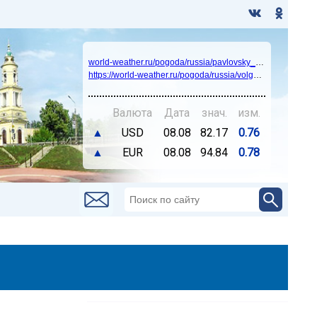
world-weather.ru/pogoda/russia/pavlovsky_posad/14days/
https://world-weather.ru/pogoda/russia/volgograd/
Валюта
Дата
знач.
изм.
▲
USD
08.08
82.17
0.76
▲
EUR
08.08
94.84
0.78