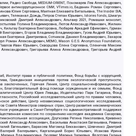
.Реалии, Радио Свобода, MEDIUM-ORIENT, Пономарев Лев Александрович,
ервое антикоррупционное СМИ, VTimes.io, Баданин Роман Сергеевич,
ова Юлия Сергеевна, Маетная Елизавета Витальевна, The Insider SIA,
ич, Телеканал Дождь, Петров Степан Юрьевич, Istories fonds, Шмагун
иковский Дмитрий Александрович, Альтаир 2021, Ромашки монолит,
, Костылева Полина Владимировна, Лютов Александр Иванович, Жилкин
, Кильтау Екатерина Викторовна, Любарев Аркадий Ефимович, Гурман
й Викторович, Егоров Владимир Владимирович, Гусев Андрей Юрьевич,
ская Екатерина Дмитриевна, Сотников Даниил Владимирович, Захаров
ерл Роман Александрович, МЕМО, Mason G.E.S. Anonymous Foundation,
, Павлов Иван Юрьевич, Скворцова Елена Сергеевна, Оленичев Максим
 Александрович, Григорьева Алина Александровна, Григорьев Андрей
б, Институт права и публичной политики, Фонд борьбы с коррупцией,
ива, Гражданская инициатива против экологической преступности,
рав заключенных, Горячая Линия, Центр социально-информационных
дан, Благотворительный фонд помощи осужденным и их семьям, Фонд
 Аналитический Центр Юрия Левады, Издательство Парк Гагарина, Фонд
гласности, Российский исследовательский центр по правам человека,
ское действие, Центр независимых социологических исследований,
в Совета Министров северных стран, Центр развития некоммерческих
стное учреждение в Санкт-Петербурге по административной поддержке
Общественная комиссия по сохранению наследия академика Сахарова,
нтимонопольная ассоциация, Дзугкоева Регина Николаевна, Кривенко
кий Александр Алексеевич, Васильева Анастасия Евгеньевна, Ривина
италий Евгеньевич, Барахоев Магомед Бекханович, Шевченко Дмитрий
 Валерий Валерьевич, Каргалицкий Борис Юльевич, Исакова Ирина
ва Марина Владимировна, Людевиг Марина Зариевна, Федотова Галина