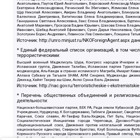
Анатольевна, Паутов Юрий Анатольевич, Верховский Александр Марк
Екатерина Александровна, Рачинский Ян Збигневич, Жемкова Елена 
Щур Николай Алексеевич, Аверин Владимир Анатольевич, Блинушов 
Валентина Дмитриевна, Вититинова Елена Владимировна, Баженов
Ганнушкина Светлана Алексеевна, Закс Елена Владимировна, Буртин
Анатолий Мариевич, Прохоров Вадим Юрьевич, Шахова Елена Владими
Иванович, Шабад Анатолий Ефимович, Сухих Дарья Николаевна, Орл
Золотухин Борис Андреевич, Левинсон Лев Семенович, Локшина Тать
Источник:
http://unro.minjust.ru/NKOForeignAgent.aspx
дан
* Единый федеральный список организаций, в том чис
террористическими:
Высший военный Маджлисуль Шура, Конгресс народов Ичкерии и Да
Исламская группа, Движение Талибан, Исламская партия Туркест
моджахедов, Аль-Каида в странах исламского Магриба, Имарат Кавка
Аллаха Субхану уа Тагьаля SHAM, АУМ Синрике, Муджахеды джамаа
Джихад, Хайят Тахрир аш-Шам, Ахлю Сунна Валь Джамаа
Источник:
http://nac.gov.ru/terroristicheskie-i-ekstremistskie
* Перечень общественных объединений и религиозных
деятельности:
Национал-большевистская партия, ВЕК РА, Рада земли Кубанской 
Учреждение, Нурджулар, К Богодержавию, Таблиги Джамаат, Свидете
Карачая, Союз славян, Ат-Такфир Валь-Хиджра, Пит Буль, Нацио
Социалистическая Инициатива города Череповца, Духовно-Родо
общенациональный союз, Движение против нелегальной иммиграц
национальное единство, Северное Братство, Клуб Болельщиков Фу
Коренного Русского народа Щелковского района, Правый сектор, Ук
Белый Крест, Misanthropic division, Религиозное объединение пос