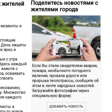
Поделитесь новостями с
х жителей
жителями города
е моменты и
астоящие
 В День защиты
к ярко и
ые с утра
 Здесь каждый
Если Вы стали свидетелем аварии,
 вместе с
пожара, необычного погодного
ра, осваивать
явления, провала дороги или
спасать
прорыва теплотрассы, сообщите об
этом в ленте народных новостей.
рисованию,
Загружайте фотографии через
му. Множество
специальную форму.
для каждого
листы и
ДОБАВИТЬ НОВОСТЬ
то-то новое,