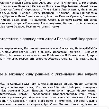
уркина Наталья Валерьевна, Акимова Татьяна Николаевна, Золотарева
 Васильевна, Захарова Светлана Сергеевна, Щур Татьяна Михайловна,
 Симонов Алексей Кириллович, Флиге Ирина Анатольевна, Мельникова
адимирович, Беляев Сергей Иванович, Голубева Елена Николаевна,
вна, Шуманов Илья Вячеславович, Арапова Галина Юрьевна, Свечников
ий Леонид Борисович, Лукашевский Сергей Маркович, Бахмин Вячеслав
геньевна, Смирнов Владимир Александрович, Вицин Сергей Ефимович,
 Маркович, Захаров Герман Константинович
оответствии с законодательством Российской Федерации
тья-мусульмане, Партия исламского освобождения, Лашкар-И-Тайба,
дия, Дом двух святых, Джунд аш-Шам, Исламский джихад – Джамаат
ш-Шам, Народное ополчение имени К. Минина и Д. Пожарского, Аджр от
и исломи, Террористическое сообщество Сеть, Катиба Таухид валь-
е в законную силу решение о ликвидации или запрете
 Община Капища Веды Перуна, Мужская Духовная Семинария Духовное
ство, Джамаат мувахидов, Объединенный Вилайат Кабарды, Балкарии и
18, Благородный Орден Дьявола, Армия воли народа, Национальная
истической церкви Православных Староверов-Инглингов, Русский
ская организация общественного политического движения Русское
изация п. Боровский Тюменского района Тюменской области, Община
инская повстанческая армия, Тризуб им. Степана Бандеры, Братство,
олитическое объединение Русские, Русское национальное объединение