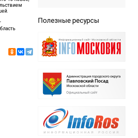
ольствием
шей.
Полезные ресурсы
г
бласть