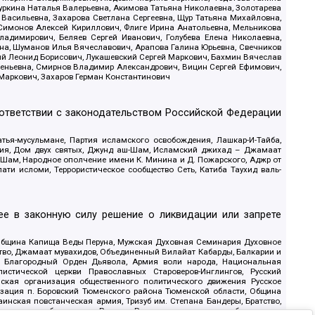
уркина Наталья Валерьевна, Акимова Татьяна Николаевна, Золотарева
 Васильевна, Захарова Светлана Сергеевна, Щур Татьяна Михайловна,
 Симонов Алексей Кириллович, Флиге Ирина Анатольевна, Мельникова
адимирович, Беляев Сергей Иванович, Голубева Елена Николаевна,
вна, Шуманов Илья Вячеславович, Арапова Галина Юрьевна, Свечников
ий Леонид Борисович, Лукашевский Сергей Маркович, Бахмин Вячеслав
геньевна, Смирнов Владимир Александрович, Вицин Сергей Ефимович,
 Маркович, Захаров Герман Константинович
оответствии с законодательством Российской Федерации
тья-мусульмане, Партия исламского освобождения, Лашкар-И-Тайба,
дия, Дом двух святых, Джунд аш-Шам, Исламский джихад – Джамаат
ш-Шам, Народное ополчение имени К. Минина и Д. Пожарского, Аджр от
и исломи, Террористическое сообщество Сеть, Катиба Таухид валь-
е в законную силу решение о ликвидации или запрете
 Община Капища Веды Перуна, Мужская Духовная Семинария Духовное
ство, Джамаат мувахидов, Объединенный Вилайат Кабарды, Балкарии и
18, Благородный Орден Дьявола, Армия воли народа, Национальная
истической церкви Православных Староверов-Инглингов, Русский
ская организация общественного политического движения Русское
изация п. Боровский Тюменского района Тюменской области, Община
инская повстанческая армия, Тризуб им. Степана Бандеры, Братство,
олитическое объединение Русские, Русское национальное объединение