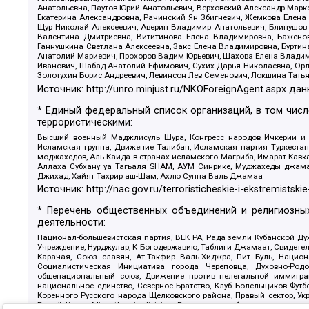
Анатольевна, Паутов Юрий Анатольевич, Верховский Александр Марк
Екатерина Александровна, Рачинский Ян Збигневич, Жемкова Елена 
Щур Николай Алексеевич, Аверин Владимир Анатольевич, Блинушов 
Валентина Дмитриевна, Вититинова Елена Владимировна, Баженов
Ганнушкина Светлана Алексеевна, Закс Елена Владимировна, Буртин
Анатолий Мариевич, Прохоров Вадим Юрьевич, Шахова Елена Владими
Иванович, Шабад Анатолий Ефимович, Сухих Дарья Николаевна, Орл
Золотухин Борис Андреевич, Левинсон Лев Семенович, Локшина Тать
Источник:
http://unro.minjust.ru/NKOForeignAgent.aspx
дан
* Единый федеральный список организаций, в том чис
террористическими:
Высший военный Маджлисуль Шура, Конгресс народов Ичкерии и Да
Исламская группа, Движение Талибан, Исламская партия Туркест
моджахедов, Аль-Каида в странах исламского Магриба, Имарат Кавка
Аллаха Субхану уа Тагьаля SHAM, АУМ Синрике, Муджахеды джамаа
Джихад, Хайят Тахрир аш-Шам, Ахлю Сунна Валь Джамаа
Источник:
http://nac.gov.ru/terroristicheskie-i-ekstremistskie
* Перечень общественных объединений и религиозных
деятельности:
Национал-большевистская партия, ВЕК РА, Рада земли Кубанской 
Учреждение, Нурджулар, К Богодержавию, Таблиги Джамаат, Свидете
Карачая, Союз славян, Ат-Такфир Валь-Хиджра, Пит Буль, Нацио
Социалистическая Инициатива города Череповца, Духовно-Родо
общенациональный союз, Движение против нелегальной иммиграц
национальное единство, Северное Братство, Клуб Болельщиков Фу
Коренного Русского народа Щелковского района, Правый сектор, Ук
Белый Крест, Misanthropic division, Религиозное объединение пос