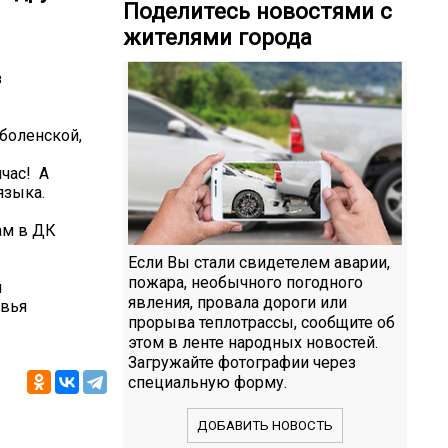
Поделитесь новостями с
жителями города
з
боленской,
ас! ️ А
языка.
ам в ДК
Если Вы стали свидетелем аварии,
пожара, необычного погодного
й
явления, провала дороги или
вья
прорыва теплотрассы, сообщите об
этом в ленте народных новостей.
Загружайте фотографии через
специальную форму.
ДОБАВИТЬ НОВОСТЬ