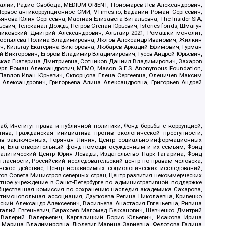
.Реалии, Радио Свобода, MEDIUM-ORIENT, Пономарев Лев Александрович,
ервое антикоррупционное СМИ, VTimes.io, Баданин Роман Сергеевич,
ова Юлия Сергеевна, Маетная Елизавета Витальевна, The Insider SIA,
ич, Телеканал Дождь, Петров Степан Юрьевич, Istories fonds, Шмагун
иковский Дмитрий Александрович, Альтаир 2021, Ромашки монолит,
, Костылева Полина Владимировна, Лютов Александр Иванович, Жилкин
, Кильтау Екатерина Викторовна, Любарев Аркадий Ефимович, Гурман
й Викторович, Егоров Владимир Владимирович, Гусев Андрей Юрьевич,
ская Екатерина Дмитриевна, Сотников Даниил Владимирович, Захаров
ерл Роман Александрович, МЕМО, Mason G.E.S. Anonymous Foundation,
, Павлов Иван Юрьевич, Скворцова Елена Сергеевна, Оленичев Максим
 Александрович, Григорьева Алина Александровна, Григорьев Андрей
б, Институт права и публичной политики, Фонд борьбы с коррупцией,
ива, Гражданская инициатива против экологической преступности,
рав заключенных, Горячая Линия, Центр социально-информационных
дан, Благотворительный фонд помощи осужденным и их семьям, Фонд
 Аналитический Центр Юрия Левады, Издательство Парк Гагарина, Фонд
гласности, Российский исследовательский центр по правам человека,
ское действие, Центр независимых социологических исследований,
в Совета Министров северных стран, Центр развития некоммерческих
стное учреждение в Санкт-Петербурге по административной поддержке
Общественная комиссия по сохранению наследия академика Сахарова,
нтимонопольная ассоциация, Дзугкоева Регина Николаевна, Кривенко
кий Александр Алексеевич, Васильева Анастасия Евгеньевна, Ривина
италий Евгеньевич, Барахоев Магомед Бекханович, Шевченко Дмитрий
 Валерий Валерьевич, Каргалицкий Борис Юльевич, Исакова Ирина
ва Марина Владимировна, Людевиг Марина Зариевна, Федотова Галина