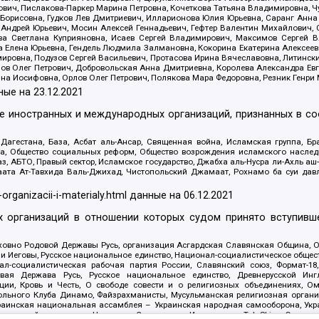
ович, Пислакова-Паркер Марина Петровна, Кочеткова Татьяна Владимировна, Ч
Борисовна, Гудков Лев Дмитриевич, Илларионова Юлия Юрьевна, Саранг Анна
Андрей Юрьевич, Мосин Алексей Геннадьевич, Гефтер Валентин Михайлович,
а Светлана Куприяновна, Исаев Сергей Владимирович, Максимов Сергей Вл
а Елена Юрьевна, Гендель Людмила Залмановна, Кокорина Екатерина Алексее
ровна, Подузов Сергей Васильевич, Протасова Ирина Вячеславовна, Литинск
ов Олег Петрович, Добровольская Анна Дмитриевна, Королева Александра Ев
яна Иосифовна, Орлов Олег Петрович, Полякова Мара Федоровна, Резник Генри
ные на
23.12.2021
ле иностранных и международных организаций, признанных в с
гестана, База, Асбат аль-Ансар, Священная война, Исламская группа, Бра
ана, Общество социальных реформ, Общество возрождения исламского насле
з, АБТО, Правый сектор, Исламское государство, Джабха аль-Нусра ли-Ахль а
та Ат-Тавхида Валь-Джихад, Чистопольский Джамаат, Рохнамо ба суи давлат
-organizacii-i-materialy.html
данные на
06.12.2021
 организаций в отношении которых судом принято вступивше
Духовно Родовой Державы Русь, организация Асгардская Славянская Община,
ли Иеговы, Русское национальное единство, Национал-социалистическое обще
нал-социалистическая рабочая партия России, Славянский союз, Формат-
вая Держава Русь, Русское национальное единство, Древнерусской Ингл
ии, Кровь и Честь, О свободе совести и о религиозных объединениях, Ом
тбольного Клуба Динамо, Файзрахманисты, Мусульманская религиозная орган
раинская национальная ассамблея – Украинская народная самооборона, Укра
ледователей инглиизма, Народная Социальная Инициатива, TulaSkins, Этноп