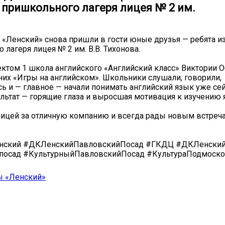
 пришкольного лагеря лицея № 2 им.
 «Ленский» снова пришли в гости юные друзья — ребята и
 лагеря лицея № 2 им. В.В. Тихонова.
ектом 1 школа английского «Английский класс» Виктории О
них «Игры на английском». Школьники слушали, говорили,
ь и — главное — начали понимать английский язык уже сейч
льтат — горящие глаза и выросшая мотивация к изучению 
ицей за отличную компанию и всегда рады новым встреч
ский #ДКЛенскийПавловскийПосад #ГКДЦ #ДКЛенски
посад #КультурныйПавловскийПосад #КультураПодмоско
ы «Ленский»