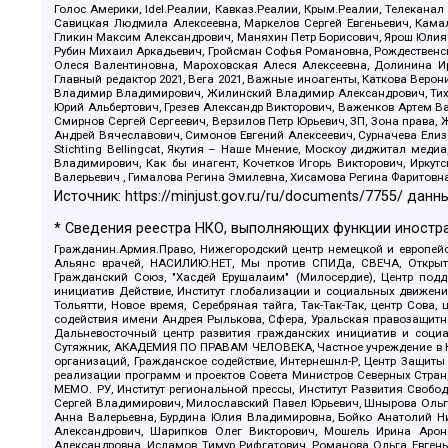
Голос Америки, Idel.Реалии, Кавказ.Реалии, Крым.Реалии, Телеканал
Савицкая Людмила Алексеевна, Маркелов Сергей Евгеньевич, Камал
Гликин Максим Александрович, Маняхин Петр Борисович, Ярош Юлия П
Рубин Михаил Аркадьевич, Гройсман Софья Романовна, Рождественски
Олеся Валентиновна, Мароховская Алеся Алексеевна, Долинина И
Главный редактор 2021, Вега 2021, Важные иноагенты, Каткова Вер
Владимир Владимирович, Жилинский Владимир Александрович, Тихон
Юрий Альбертович, Грезев Александр Викторович, Важенков Артем В
Смирнов Сергей Сергеевич, Верзилов Петр Юрьевич, ЗП, Зона прав
Андрей Вячеславович, Симонов Евгений Алексеевич, Сурначева Елиз
Stichting Bellingcat, Якутия – Наше Мнение, Москоу диджитал мед
Владимирович, Как бы инагент, Кочетков Игорь Викторович, Иркут
Валерьевич , Гималова Регина Эмилевна, Хисамова Регина Фаритовн
Источник:
https://minjust.gov.ru/ru/documents/7755/
данны
* Сведения реестра НКО, выполняющих функции иностра
Гражданин.Армия.Право, Нижегородский центр немецкой и европейск
Альянс врачей, НАСИЛИЮ.НЕТ, Мы против СПИДа, СВЕЧА, Открытый
Гражданский Союз, "Хасдей Ерушалаим" (Милосердие), Центр под
инициатив Действие, Институт глобализации и социальных движен
Тольятти, Новое время, Серебряная тайга, Так-Так-Так, центр Сова
содействия имени Андрея Рылькова, Сфера, Уральская правозащитна
Дальневосточный центр развития гражданских инициатив и социа
Сутяжник, АКАДЕМИЯ ПО ПРАВАМ ЧЕЛОВЕКА, Частное учреждение в Ка
организаций, Гражданское содействие, Интернешнл-Р, Центр Защиты
реализации программ и проектов Совета Министров Северных Стран
МЕМО. РУ, Институт региональной прессы, Институт Развития Своб
Сергей Владимирович, Милославский Павел Юрьевич, Шнырова Ольга
Анна Валерьевна, Бурдина Юлия Владимировна, Бойко Анатолий Ник
Александрович, Шарипков Олег Викторович, Мошель Ирина Ароно
Александровна, Исламов Тимур Рифгатович, Романова Ольга Евгень