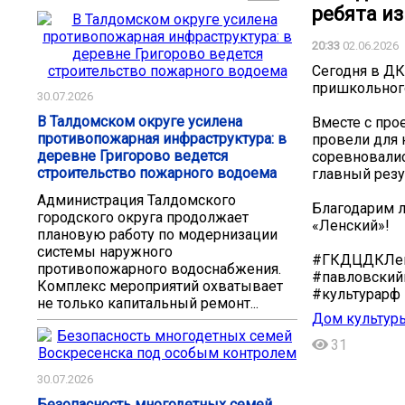
ребята из
20:33
02.06.2026
Сегодня в ДК
пришкольного
30.07.2026
В Талдомском округе усилена
Вместе с про
противопожарная инфраструктура: в
провели для 
деревне Григорово ведется
соревновалис
строительство пожарного водоема
главный резу
Администрация Талдомского
Благодарим л
городского округа продолжает
«Ленский»! ️️
плановую работу по модернизации
системы наружного
#ГКДЦДКЛен
противопожарного водоснабжения.
#павловский
Комплекс мероприятий охватывает
#культурарф
не только капитальный ремонт...
Дом культур
31
30.07.2026
Безопасность многодетных семей