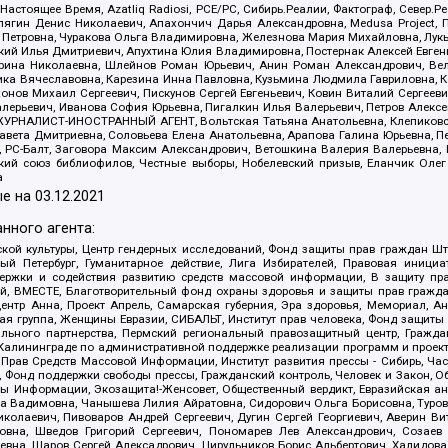
 Настоящее Время, Azatliq Radiosi, PCE/PC, Сибирь.Реалии, Фактограф, Север
ягин Денис Николаевич, Апахончич Дарья Александровна, Medusa Project, П
етровна, Чуракова Ольга Владимировна, Железнова Мария Михайловна, Лукьян
й Илья Дмитриевич, Апухтина Юлия Владимировна, Постернак Алексей Евгеньев
рина Николаевна, Шлейнов Роман Юрьевич, Анин Роман Александрович, Вел
оника Вячеславовна, Карезина Инна Павловна, Кузьмина Людмила Гавриловна
ов Михаил Сергеевич, Пискунов Сергей Евгеньевич, Ковин Виталий Сергеевич
алерьевич, Иванова София Юрьевна, Пигалкин Илья Валерьевич, Петров Алексе
а, ЖУРНАЛИСТ-ИНОСТРАННЫЙ АГЕНТ, Вольтская Татьяна Анатольевна, Клепиков
авета Дмитриевна, Соловьева Елена Анатольевна, Арапова Галина Юрьевна, П
иа, РС-Балт, Заговора Максим Александрович, Ветошкина Валерия Валерьевна
ский союз библиофилов, Честные выборы, Нобелевский призыв, Еланчик Олег
а
е на
03.12.2021
нного агента:
ой культуры, Центр гендерных исследований, Фонд защиты прав граждан Шта
 Петербург, Гуманитарное действие, Лига Избирателей, Правовая инициат
держки и содействия развитию средств массовой информации, В защиту п
ий, ВМЕСТЕ, Благотворительный фонд охраны здоровья и защиты прав граж
, центр Анна, Проект Апрель, Самарская губерния, Эра здоровья, Мемориал,
я группа, Женщины Евразии, СИБАЛЬТ, Институт прав человека, Фонд защиты 
льного партнерства, Пермский региональный правозащитный центр, Граждан
лининграде по административной поддержке реализации программ и проекто
 Прав Средств Массовой Информации, Институт развития прессы - Сибирь, Ча
, Фонд поддержки свободы прессы, Гражданский контроль, Человек и Закон, 
оды Информации, Экозащита!-Женсовет, Общественный вердикт, Евразийская а
 Вадимовна, Чанышева Лилия Айратовна, Сидорович Ольга Борисовна, Туровс
олаевич, Пивоваров Андрей Сергеевич, Дугин Сергей Георгиевич, Аверин В
вна, Шведов Григорий Сергеевич, Пономарев Лев Александрович, Созаев
евна, Щаров Сергей Алексадрович, Цирульников Борис Альбертович, Халидо