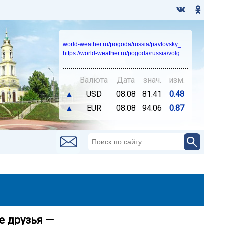
world-weather.ru/pogoda/russia/pavlovsky_posad/14days/
https://world-weather.ru/pogoda/russia/volgograd/
Валюта
Дата
знач.
изм.
▲
USD
08.08
81.41
0.48
▲
EUR
08.08
94.06
0.87
е друзья —