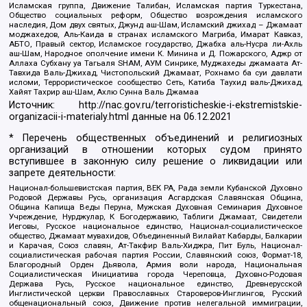
Исламская группа, Движение Талибан, Исламская партия Туркестана,
Общество социальных реформ, Общество возрождения исламского
наследия, Дом двух святых, Джунд аш-Шам, Исламский джихад – Джамаат
моджахедов, Аль-Каида в странах исламского Магриба, Имарат Кавказ,
АБТО, Правый сектор, Исламское государство, Джабха аль-Нусра ли-Ахль
аш-Шам, Народное ополчение имени К. Минина и Д. Пожарского, Аджр от
Аллаха Субхану уа Тагьаля SHAM, АУМ Синрике, Муджахеды джамаата Ат-
Тавхида Валь-Джихад, Чистопольский Джамаат, Рохнамо ба суи давлати
исломи, Террористическое сообщество Сеть, Катиба Таухид валь-Джихад,
Хайят Тахрир аш-Шам, Ахлю Сунна Валь Джамаа
Источник:
http://nac.gov.ru/terroristicheskie-i-ekstremistskie-
organizacii-i-materialy.html
данные на
06.12.2021
* Перечень общественных объединений и религиозных
организаций в отношении которых судом принято
вступившее в законную силу решение о ликвидации или
запрете деятельности:
Национал-большевистская партия, ВЕК РА, Рада земли Кубанской Духовно
Родовой Державы Русь, организация Асгардская Славянская Община,
Община Капища Веды Перуна, Мужская Духовная Семинария Духовное
Учреждение, Нурджулар, К Богодержавию, Таблиги Джамаат, Свидетели
Иеговы, Русское национальное единство, Национал-социалистическое
общество, Джамаат мувахидов, Объединенный Вилайат Кабарды, Балкарии
и Карачая, Союз славян, Ат-Такфир Валь-Хиджра, Пит Буль, Национал-
социалистическая рабочая партия России, Славянский союз, Формат-18,
Благородный Орден Дьявола, Армия воли народа, Национальная
Социалистическая Инициатива города Череповца, Духовно-Родовая
Держава Русь, Русское национальное единство, Древнерусской
Инглистической церкви Православных Староверов-Инглингов, Русский
общенациональный союз, Движение против нелегальной иммиграции,