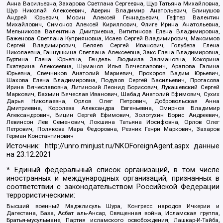
Анна Васильевна, Захарова Светлана Сергеевна, Щур Татьяна Михайловна,
Щур Николай Алексеевич, Аверин Владимир Анатольевич, Блинушов
Андрей Юрьевич, Мосин Алексей Геннадьевич, Гефтер Валентин
Михайлович, Симонов Алексей Кириллович, Флиге Ирина Анатольевна,
Мельникова Валентина Дмитриевна, Вититинова Елена Владимировна,
Баженова Светлана Куприяновна, Исаев Сергей Владимирович, Максимов
Сергей Владимирович, Беляев Сергей Иванович, Голубева Елена
Николаевна, Ганнушкина Светлана Алексеевна, Закс Елена Владимировна,
Буртина Елена Юрьевна, Гендель Людмила Залмановна, Кокорина
Екатерина Алексеевна, Шуманов Илья Вячеславович, Арапова Галина
Юрьевна, Свечников Анатолий Мариевич, Прохоров Вадим Юрьевич,
Шахова Елена Владимировна, Подузов Сергей Васильевич, Протасова
Ирина Вячеславовна, Литинский Леонид Борисович, Лукашевский Сергей
Маркович, Бахмин Вячеслав Иванович, Шабад Анатолий Ефимович, Сухих
Дарья Николаевна, Орлов Олег Петрович, Добровольская Анна
Дмитриевна, Королева Александра Евгеньевна, Смирнов Владимир
Александрович, Вицин Сергей Ефимович, Золотухин Борис Андреевич,
Левинсон Лев Семенович, Локшина Татьяна Иосифовна, Орлов Олег
Петрович, Полякова Мара Федоровна, Резник Генри Маркович, Захаров
Герман Константинович
Источник:
http://unro.minjust.ru/NKOForeignAgent.aspx
данные
на
23.12.2021
* Единый федеральный список организаций, в том числе
иностранных и международных организаций, признанных в
соответствии с законодательством Российской Федерации
террористическими:
Высший военный Маджлисуль Шура, Конгресс народов Ичкерии и
Дагестана, База, Асбат аль-Ансар, Священная война, Исламская группа,
Братья-мусульмане, Партия исламского освобождения, Лашкар-И-Тайба,