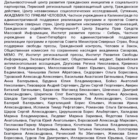
Дальневосточный центр развития гражданских инициатив и социального
партнерства, Пермский региональный правозащитный центр, Гражданское
действие, Центр независимых социологических исследований, Сутяжник,
АКАДЕМИЯ ПО ПРАВАМ ЧЕЛОВЕКА, Частное учреждение в Калининграде по
административной поддержке реализации программ и проектов Совета
Министров северных стран, Центр развития некоммерческих организаций,
Гражданское содействие, Интернешнл-Р, Центр Защиты Прав Средств
Массовой Информации, Институт развития прессы - Сибирь, Частное
учреждение в Санкт-Петербурге по административной поддержке
реализации программ и проектов Совета Министров Северных Стран, Фонд
поддержки свободы прессы, Гражданский контроль, Человек и Закон,
Общественная комиссия по сохранению наследия академика Сахарова,
МЕМО. РУ, Институт региональной прессы, Институт Развития Свободы
Информации, Экозащита!-Женсовет, Общественный вердикт, Евразийская
антимонопольная ассоциация, Дзугкоева Регина Николаевна, Кривенко
Сергей Владимирович, Милославский Павел Юрьевич, Шнырова Ольга
Вадимовна, Чанышева Лилия Айратовна, Сидорович Ольга Борисовна,
Туровский Александр Алексеевич, Васильева Анастасия Евгеньевна, Ривина
Анна Валерьевна, Бурдина Юлия Владимировна, Бойко Анатолий
Николаевич, Пивоваров Андрей Сергеевич, Дугин Сергей Георгиевич, Аверин
Виталий Евгеньевич, Барахоев Магомед Бекханович, Шевченко Дмитрий
Александрович, Шарипков Олег Викторович, Мошель Ирина Ароновна,
Шведов Григорий Сергеевич, Пономарев Лев Александрович, Созаев
Валерий Валерьевич, Каргалицкий Борис Юльевич, Исакова Ирина
Александровна, Исламов Тимур Рифгатович, Романова Ольга Евгеньевна,
Щаров Сергей Алексадрович, Цирульников Борис Альбертович, Халидова
Марина Владимировна, Людевиг Марина Зариевна, Федотова Галина
Анатольевна, Паутов Юрий Анатольевич, Верховский Александр Маркович,
Пислакова-Паркер Марина Петровна, Кочеткова Татьяна Владимировна,
Чуркина Наталья Валерьевна, Акимова Татьяна Николаевна, Золотарева
Екатерина Александровна, Рачинский Ян Збигневич, Жемкова Елена
Борисовна, Гудков Лев Дмитриевич, Илларионова Юлия Юрьевна, Саранг