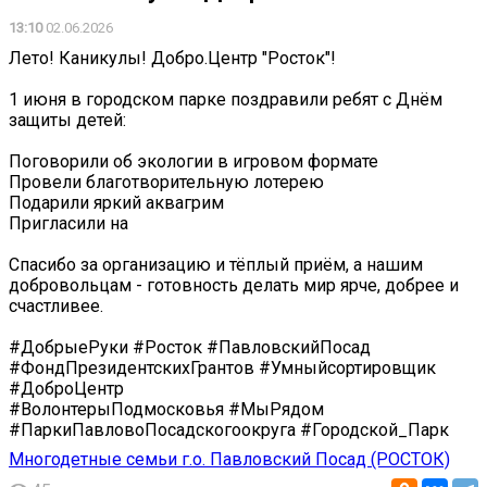
13:10
02.06.2026
Лето! Каникулы! Добро.Центр "Росток"!
1 июня в городском парке поздравили ребят с Днём
защиты детей:
Поговорили об экологии в игровом формате
Провели благотворительную лотерею
Подарили яркий аквагрим
Пригласили на
Спасибо за организацию и тёплый приём, а нашим
добровольцам - готовность делать мир ярче, добрее и
счастливее.
#ДобрыеРуки #Росток #ПавловскийПосад
#ФондПрезидентскихГрантов #Умныйсортировщик
#ДоброЦентр
#ВолонтерыПодмосковья #МыРядом
#ПаркиПавловоПосадскогоокруга #Городской_Парк
Многодетные семьи г.о. Павловский Посад (РОСТОК)