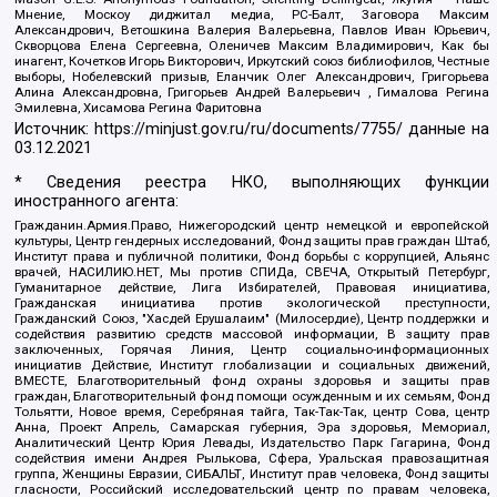
Мнение, Москоу диджитал медиа, РС-Балт, Заговора Максим
Александрович, Ветошкина Валерия Валерьевна, Павлов Иван Юрьевич,
Скворцова Елена Сергеевна, Оленичев Максим Владимирович, Как бы
инагент, Кочетков Игорь Викторович, Иркутский союз библиофилов, Честные
выборы, Нобелевский призыв, Еланчик Олег Александрович, Григорьева
Алина Александровна, Григорьев Андрей Валерьевич , Гималова Регина
Эмилевна, Хисамова Регина Фаритовна
Источник:
https://minjust.gov.ru/ru/documents/7755/
данные на
03.12.2021
* Сведения реестра НКО, выполняющих функции
иностранного агента:
Гражданин.Армия.Право, Нижегородский центр немецкой и европейской
культуры, Центр гендерных исследований, Фонд защиты прав граждан Штаб,
Институт права и публичной политики, Фонд борьбы с коррупцией, Альянс
врачей, НАСИЛИЮ.НЕТ, Мы против СПИДа, СВЕЧА, Открытый Петербург,
Гуманитарное действие, Лига Избирателей, Правовая инициатива,
Гражданская инициатива против экологической преступности,
Гражданский Союз, "Хасдей Ерушалаим" (Милосердие), Центр поддержки и
содействия развитию средств массовой информации, В защиту прав
заключенных, Горячая Линия, Центр социально-информационных
инициатив Действие, Институт глобализации и социальных движений,
ВМЕСТЕ, Благотворительный фонд охраны здоровья и защиты прав
граждан, Благотворительный фонд помощи осужденным и их семьям, Фонд
Тольятти, Новое время, Серебряная тайга, Так-Так-Так, центр Сова, центр
Анна, Проект Апрель, Самарская губерния, Эра здоровья, Мемориал,
Аналитический Центр Юрия Левады, Издательство Парк Гагарина, Фонд
содействия имени Андрея Рылькова, Сфера, Уральская правозащитная
группа, Женщины Евразии, СИБАЛЬТ, Институт прав человека, Фонд защиты
гласности, Российский исследовательский центр по правам человека,