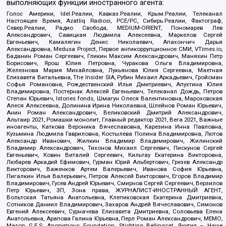
выполняющих функции иностранного агента:
Голос Америки, Idel.Реалии, Кавказ.Реалии, Крым.Реалии, Телеканал
Настоящее Время, Azatliq Radiosi, PCE/PC, Сибирь.Реалии, Фактограф,
Север.Реалии, Радио Свобода, MEDIUM-ORIENT, Пономарев Лев
Александрович, Савицкая Людмила Алексеевна, Маркелов Сергей
Евгеньевич, Камалягин Денис Николаевич, Апахончич Дарья
Александровна, Medusa Project, Первое антикоррупционное СМИ, VTimes.io,
Баданин Роман Сергеевич, Гликин Максим Александрович, Маняхин Петр
Борисович, Ярош Юлия Петровна, Чуракова Ольга Владимировна,
Железнова Мария Михайловна, Лукьянова Юлия Сергеевна, Маетная
Елизавета Витальевна, The Insider SIA, Рубин Михаил Аркадьевич, Гройсман
Софья Романовна, Рождественский Илья Дмитриевич, Апухтина Юлия
Владимировна, Постернак Алексей Евгеньевич, Телеканал Дождь, Петров
Степан Юрьевич, Istories fonds, Шмагун Олеся Валентиновна, Мароховская
Алеся Алексеевна, Долинина Ирина Николаевна, Шлейнов Роман Юрьевич,
Анин Роман Александрович, Великовский Дмитрий Александрович,
Альтаир 2021, Ромашки монолит, Главный редактор 2021, Вега 2021, Важные
иноагенты, Каткова Вероника Вячеславовна, Карезина Инна Павловна,
Кузьмина Людмила Гавриловна, Костылева Полина Владимировна, Лютов
Александр Иванович, Жилкин Владимир Владимирович, Жилинский
Владимир Александрович, Тихонов Михаил Сергеевич, Пискунов Сергей
Евгеньевич, Ковин Виталий Сергеевич, Кильтау Екатерина Викторовна,
Любарев Аркадий Ефимович, Гурман Юрий Альбертович, Грезев Александр
Викторович, Важенков Артем Валерьевич, Иванова София Юрьевна,
Пигалкин Илья Валерьевич, Петров Алексей Викторович, Егоров Владимир
Владимирович, Гусев Андрей Юрьевич, Смирнов Сергей Сергеевич, Верзилов
Петр Юрьевич, ЗП, Зона права, ЖУРНАЛИСТ-ИНОСТРАННЫЙ АГЕНТ,
Вольтская Татьяна Анатольевна, Клепиковская Екатерина Дмитриевна,
Сотников Даниил Владимирович, Захаров Андрей Вячеславович, Симонов
Евгений Алексеевич, Сурначева Елизавета Дмитриевна, Соловьева Елена
Анатольевна, Арапова Галина Юрьевна, Перл Роман Александрович, МЕМО,
Mason G.E.S. Anonymous Foundation, Stichting Bellingcat, Якутия – Наше