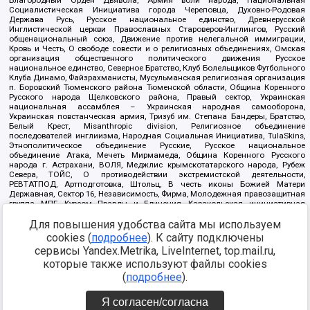
Благородный Орден Дьявола, Армия воли народа, Национальная
Социалистическая Инициатива города Череповца, Духовно-Родовая
Держава Русь, Русское национальное единство, Древнерусской
Инглистической церкви Православных Староверов-Инглингов, Русский
общенациональный союз, Движение против нелегальной иммиграции,
Кровь и Честь, О свободе совести и о религиозных объединениях, Омская
организация общественного политического движения Русское
национальное единство, Северное Братство, Клуб Болельщиков Футбольного
Клуба Динамо, Файзрахманисты, Мусульманская религиозная организация
п. Боровский Тюменского района Тюменской области, Община Коренного
Русского народа Щелковского района, Правый сектор, Украинская
национальная ассамблея – Украинская народная самооборона,
Украинская повстанческая армия, Тризуб им. Степана Бандеры, Братство,
Белый Крест, Misanthropic division, Религиозное объединение
последователей инглиизма, Народная Социальная Инициатива, TulaSkins,
Этнополитическое объединение Русские, Русское национальное
объединение Атака, Мечеть Мирмамеда, Община Коренного Русского
народа г. Астрахани, ВОЛЯ, Меджлис крымскотатарского народа, Рубеж
Севера, ТОЙС, О противодействии экстремистской деятельности,
РЕВТАТПОД, Артподготовка, Штольц, В честь иконы Божией Матери
Державная, Сектор 16, Независимость, Фирма, Молодежная правозащитная
группа МПГ, Курсом Правды и Единения, Каракольская инициативная
группа, Автоград Крю, Союз Славянских Сил Руси, Алля-Аят,
Для повышения удобства сайта мы используем
Благотворительный пансионат Ак Умут, Русская республика Русь,
Арестантское уголовное единство, Башкорт, Нация и свобода, W.H.С., Фалунь
cookies (
подробнее
). К сайту подключены
Дафа, Иртыш Ultras, Русский Патриотический клуб-Новокузнецк/РПК,
сервисы Yandex.Metrika, LiveInternet, top.mail.ru,
Сибирский державный союз, Фонд борьбы с коррупцией, Фонд защиты прав
граждан, Штабы Навального, Совет граждан СССР Прикубанского округа г.
которые также используют файлы cookies
Краснодара
(
подробнее
).
Источник:
https://minjust.gov.ru/ru/documents/7822/
данные на
08.12.2021
Я согласен/согласна