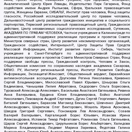
Аналитический Центр Юрия Левады, Издательство Парк Гагарина, Фонд
содействия имени Андрея Рылькова, Сфера, Уральская правозащитная
группа, Женщины Евразии, СИБАЛЬТ, Институт прав человека, Фонд защиты
гласности, Российский исследовательский центр по правам человека,
Дальневосточный центр развития гражданских инициатив и социального
партнерства, Пермский региональный правозащитный центр, Гражданское
действие, Центр независимых социологических исследований, Сутяжник,
АКАДЕМИЯ ПО ПРАВАМ ЧЕЛОВЕКА, Частное учреждение в Калининграде по
административной поддержке реализации программ и проектов Совета
Министров северных стран, Центр развития некоммерческих организаций,
Гражданское содействие, Интернешнл-Р, Центр Защиты Прав Средств
Массовой Информации, Институт развития прессы - Сибирь, Частное
учреждение в Санкт-Петербурге по административной поддержке
реализации программ и проектов Совета Министров Северных Стран, Фонд
поддержки свободы прессы, Гражданский контроль, Человек и Закон,
Общественная комиссия по сохранению наследия академика Сахарова,
МЕМО. РУ, Институт региональной прессы, Институт Развития Свободы
Информации, Экозащита!-Женсовет, Общественный вердикт, Евразийская
антимонопольная ассоциация, Дзугкоева Регина Николаевна, Кривенко
Сергей Владимирович, Милославский Павел Юрьевич, Шнырова Ольга
Вадимовна, Чанышева Лилия Айратовна, Сидорович Ольга Борисовна,
Туровский Александр Алексеевич, Васильева Анастасия Евгеньевна, Ривина
Анна Валерьевна, Бурдина Юлия Владимировна, Бойко Анатолий
Николаевич, Пивоваров Андрей Сергеевич, Дугин Сергей Георгиевич, Аверин
Виталий Евгеньевич, Барахоев Магомед Бекханович, Шевченко Дмитрий
Александрович, Шарипков Олег Викторович, Мошель Ирина Ароновна,
Шведов Григорий Сергеевич, Пономарев Лев Александрович, Созаев
Валерий Валерьевич, Каргалицкий Борис Юльевич, Исакова Ирина
Александровна, Исламов Тимур Рифгатович, Романова Ольга Евгеньевна,
Щаров Сергей Алексадрович, Цирульников Борис Альбертович, Халидова
Марина Владимировна, Людевиг Марина Зариевна, Федотова Галина
Анатольевна, Паутов Юрий Анатольевич, Верховский Александр Маркович,