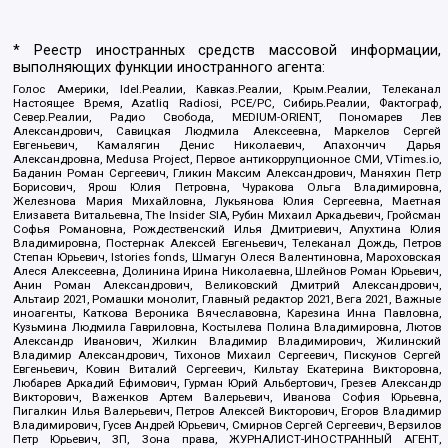
* Реестр иностранных средств массовой информации,
выполняющих функции иностранного агента:
Голос Америки, Idel.Реалии, Кавказ.Реалии, Крым.Реалии, Телеканал
Настоящее Время, Azatliq Radiosi, PCE/PC, Сибирь.Реалии, Фактограф,
Север.Реалии, Радио Свобода, MEDIUM-ORIENT, Пономарев Лев
Александрович, Савицкая Людмила Алексеевна, Маркелов Сергей
Евгеньевич, Камалягин Денис Николаевич, Апахончич Дарья
Александровна, Medusa Project, Первое антикоррупционное СМИ, VTimes.io,
Баданин Роман Сергеевич, Гликин Максим Александрович, Маняхин Петр
Борисович, Ярош Юлия Петровна, Чуракова Ольга Владимировна,
Железнова Мария Михайловна, Лукьянова Юлия Сергеевна, Маетная
Елизавета Витальевна, The Insider SIA, Рубин Михаил Аркадьевич, Гройсман
Софья Романовна, Рождественский Илья Дмитриевич, Апухтина Юлия
Владимировна, Постернак Алексей Евгеньевич, Телеканал Дождь, Петров
Степан Юрьевич, Istories fonds, Шмагун Олеся Валентиновна, Мароховская
Алеся Алексеевна, Долинина Ирина Николаевна, Шлейнов Роман Юрьевич,
Анин Роман Александрович, Великовский Дмитрий Александрович,
Альтаир 2021, Ромашки монолит, Главный редактор 2021, Вега 2021, Важные
иноагенты, Каткова Вероника Вячеславовна, Карезина Инна Павловна,
Кузьмина Людмила Гавриловна, Костылева Полина Владимировна, Лютов
Александр Иванович, Жилкин Владимир Владимирович, Жилинский
Владимир Александрович, Тихонов Михаил Сергеевич, Пискунов Сергей
Евгеньевич, Ковин Виталий Сергеевич, Кильтау Екатерина Викторовна,
Любарев Аркадий Ефимович, Гурман Юрий Альбертович, Грезев Александр
Викторович, Важенков Артем Валерьевич, Иванова София Юрьевна,
Пигалкин Илья Валерьевич, Петров Алексей Викторович, Егоров Владимир
Владимирович, Гусев Андрей Юрьевич, Смирнов Сергей Сергеевич, Верзилов
Петр Юрьевич, ЗП, Зона права, ЖУРНАЛИСТ-ИНОСТРАННЫЙ АГЕНТ,