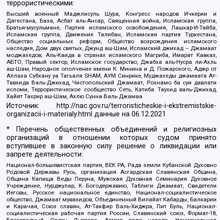
террористическими:
Высший военный Маджлисуль Шура, Конгресс народов Ичкерии и
Дагестана, База, Асбат аль-Ансар, Священная война, Исламская группа,
Братья-мусульмане, Партия исламского освобождения, Лашкар-И-Тайба,
Исламская группа, Движение Талибан, Исламская партия Туркестана,
Общество социальных реформ, Общество возрождения исламского
наследия, Дом двух святых, Джунд аш-Шам, Исламский джихад – Джамаат
моджахедов, Аль-Каида в странах исламского Магриба, Имарат Кавказ,
АБТО, Правый сектор, Исламское государство, Джабха аль-Нусра ли-Ахль
аш-Шам, Народное ополчение имени К. Минина и Д. Пожарского, Аджр от
Аллаха Субхану уа Тагьаля SHAM, АУМ Синрике, Муджахеды джамаата Ат-
Тавхида Валь-Джихад, Чистопольский Джамаат, Рохнамо ба суи давлати
исломи, Террористическое сообщество Сеть, Катиба Таухид валь-Джихад,
Хайят Тахрир аш-Шам, Ахлю Сунна Валь Джамаа
Источник:
http://nac.gov.ru/terroristicheskie-i-ekstremistskie-
organizacii-i-materialy.html
данные на
06.12.2021
* Перечень общественных объединений и религиозных
организаций в отношении которых судом принято
вступившее в законную силу решение о ликвидации или
запрете деятельности:
Национал-большевистская партия, ВЕК РА, Рада земли Кубанской Духовно
Родовой Державы Русь, организация Асгардская Славянская Община,
Община Капища Веды Перуна, Мужская Духовная Семинария Духовное
Учреждение, Нурджулар, К Богодержавию, Таблиги Джамаат, Свидетели
Иеговы, Русское национальное единство, Национал-социалистическое
общество, Джамаат мувахидов, Объединенный Вилайат Кабарды, Балкарии
и Карачая, Союз славян, Ат-Такфир Валь-Хиджра, Пит Буль, Национал-
социалистическая рабочая партия России, Славянский союз, Формат-18,