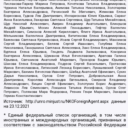
Пислакова-Паркер Марина Петровна, Кочеткова Татьяна Владимировна,
Чуркина Наталья Валерьевна, Акимова Татьяна Николаевна, Золотарева
Екатерина Александровна, Рачинский Ян Збигневич, Жемкова Елена
Борисовна, Гудков Лев Дмитриевич, Илларионова Юлия Юрьевна, Саранг
Анна Васильевна, Захарова Светлана Сергеевна, Щур Татьяна Михайловна,
Щур Николай Алексеевич, Аверин Владимир Анатольевич, Блинушов
Андрей Юрьевич, Мосин Алексей Геннадьевич, Гефтер Валентин
Михайлович, Симонов Алексей Кириллович, Флиге Ирина Анатольевна,
Мельникова Валентина Дмитриевна, Вититинова Елена Владимировна,
Баженова Светлана Куприяновна, Исаев Сергей Владимирович, Максимов
Сергей Владимирович, Беляев Сергей Иванович, Голубева Елена
Николаевна, Ганнушкина Светлана Алексеевна, Закс Елена Владимировна,
Буртина Елена Юрьевна, Гендель Людмила Залмановна, Кокорина
Екатерина Алексеевна, Шуманов Илья Вячеславович, Арапова Галина
Юрьевна, Свечников Анатолий Мариевич, Прохоров Вадим Юрьевич,
Шахова Елена Владимировна, Подузов Сергей Васильевич, Протасова
Ирина Вячеславовна, Литинский Леонид Борисович, Лукашевский Сергей
Маркович, Бахмин Вячеслав Иванович, Шабад Анатолий Ефимович, Сухих
Дарья Николаевна, Орлов Олег Петрович, Добровольская Анна
Дмитриевна, Королева Александра Евгеньевна, Смирнов Владимир
Александрович, Вицин Сергей Ефимович, Золотухин Борис Андреевич,
Левинсон Лев Семенович, Локшина Татьяна Иосифовна, Орлов Олег
Петрович, Полякова Мара Федоровна, Резник Генри Маркович, Захаров
Герман Константинович
Источник:
http://unro.minjust.ru/NKOForeignAgent.aspx
данные
на
23.12.2021
* Единый федеральный список организаций, в том числе
иностранных и международных организаций, признанных в
соответствии с законодательством Российской Федерации