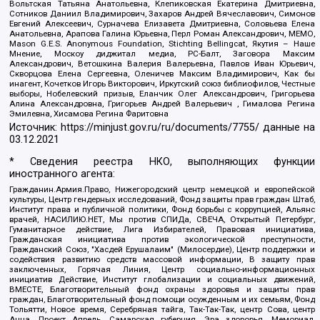
Вольтская Татьяна Анатольевна, Клепиковская Екатерина Дмитриевна,
Сотников Даниил Владимирович, Захаров Андрей Вячеславович, Симонов
Евгений Алексеевич, Сурначева Елизавета Дмитриевна, Соловьева Елена
Анатольевна, Арапова Галина Юрьевна, Перл Роман Александрович, МЕМО,
Mason G.E.S. Anonymous Foundation, Stichting Bellingcat, Якутия – Наше
Мнение, Москоу диджитал медиа, РС-Балт, Заговора Максим
Александрович, Ветошкина Валерия Валерьевна, Павлов Иван Юрьевич,
Скворцова Елена Сергеевна, Оленичев Максим Владимирович, Как бы
инагент, Кочетков Игорь Викторович, Иркутский союз библиофилов, Честные
выборы, Нобелевский призыв, Еланчик Олег Александрович, Григорьева
Алина Александровна, Григорьев Андрей Валерьевич , Гималова Регина
Эмилевна, Хисамова Регина Фаритовна
Источник:
https://minjust.gov.ru/ru/documents/7755/
данные на
03.12.2021
* Сведения реестра НКО, выполняющих функции
иностранного агента:
Гражданин.Армия.Право, Нижегородский центр немецкой и европейской
культуры, Центр гендерных исследований, Фонд защиты прав граждан Штаб,
Институт права и публичной политики, Фонд борьбы с коррупцией, Альянс
врачей, НАСИЛИЮ.НЕТ, Мы против СПИДа, СВЕЧА, Открытый Петербург,
Гуманитарное действие, Лига Избирателей, Правовая инициатива,
Гражданская инициатива против экологической преступности,
Гражданский Союз, "Хасдей Ерушалаим" (Милосердие), Центр поддержки и
содействия развитию средств массовой информации, В защиту прав
заключенных, Горячая Линия, Центр социально-информационных
инициатив Действие, Институт глобализации и социальных движений,
ВМЕСТЕ, Благотворительный фонд охраны здоровья и защиты прав
граждан, Благотворительный фонд помощи осужденным и их семьям, Фонд
Тольятти, Новое время, Серебряная тайга, Так-Так-Так, центр Сова, центр
Анна, Проект Апрель, Самарская губерния, Эра здоровья, Мемориал,