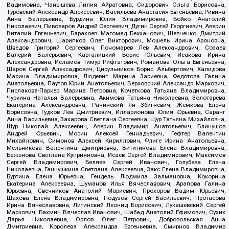
Вадимовна, Чанышева Лилия Айратовна, Сидорович Ольга Борисовна,
Туровский Александр Алексеевич, Васильева Анастасия Евгеньевна, Ривина
Анна Валерьевна, Бурдина Юлия Владимировна, Бойко Анатолий
Николаевич, Пивоваров Андрей Сергеевич, Дугин Сергей Георгиевич, Аверин
Виталий Евгеньевич, Барахоев Магомед Бекханович, Шевченко Дмитрий
Александрович, Шарипков Олег Викторович, Мошель Ирина Ароновна,
Шведов Григорий Сергеевич, Пономарев Лев Александрович, Созаев
Валерий Валерьевич, Каргалицкий Борис Юльевич, Исакова Ирина
Александровна, Исламов Тимур Рифгатович, Романова Ольга Евгеньевна,
Щаров Сергей Алексадрович, Цирульников Борис Альбертович, Халидова
Марина Владимировна, Людевиг Марина Зариевна, Федотова Галина
Анатольевна, Паутов Юрий Анатольевич, Верховский Александр Маркович,
Пислакова-Паркер Марина Петровна, Кочеткова Татьяна Владимировна,
Чуркина Наталья Валерьевна, Акимова Татьяна Николаевна, Золотарева
Екатерина Александровна, Рачинский Ян Збигневич, Жемкова Елена
Борисовна, Гудков Лев Дмитриевич, Илларионова Юлия Юрьевна, Саранг
Анна Васильевна, Захарова Светлана Сергеевна, Щур Татьяна Михайловна,
Щур Николай Алексеевич, Аверин Владимир Анатольевич, Блинушов
Андрей Юрьевич, Мосин Алексей Геннадьевич, Гефтер Валентин
Михайлович, Симонов Алексей Кириллович, Флиге Ирина Анатольевна,
Мельникова Валентина Дмитриевна, Вититинова Елена Владимировна,
Баженова Светлана Куприяновна, Исаев Сергей Владимирович, Максимов
Сергей Владимирович, Беляев Сергей Иванович, Голубева Елена
Николаевна, Ганнушкина Светлана Алексеевна, Закс Елена Владимировна,
Буртина Елена Юрьевна, Гендель Людмила Залмановна, Кокорина
Екатерина Алексеевна, Шуманов Илья Вячеславович, Арапова Галина
Юрьевна, Свечников Анатолий Мариевич, Прохоров Вадим Юрьевич,
Шахова Елена Владимировна, Подузов Сергей Васильевич, Протасова
Ирина Вячеславовна, Литинский Леонид Борисович, Лукашевский Сергей
Маркович, Бахмин Вячеслав Иванович, Шабад Анатолий Ефимович, Сухих
Дарья Николаевна, Орлов Олег Петрович, Добровольская Анна
Дмитриевна, Королева Александра Евгеньевна, Смирнов Владимир