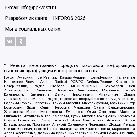
E-mail: info@pp-vesti.ru
Разработчик сайта –
INFOROS
2026
Мы в социальных сетях:
* Реестр иностранных средств массовой информации,
выполняющих функции иностранного агента:
Голос Америки, Idel.Реалии, Кавказ.Реалии, Крым.Реалии, Телеканал
Настоящее Время, Azatliq Radiosi, PCE/PC, Сибирь.Реалии, Фактограф,
Север.Реалии, Радио Свобода, MEDIUM-ORIENT, Пономарев Лев
Александрович, Савицкая Людмила Алексеевна, Маркелов Сергей
Евгеньевич, Камалягин Денис Николаевич, Апахончич Дарья
Александровна, Medusa Project, Первое антикоррупционное СМИ, VTimes.io,
Баданин Роман Сергеевич, Гликин Максим Александрович, Маняхин Петр
Борисович, Ярош Юлия Петровна, Чуракова Ольга Владимировна,
Железнова Мария Михайловна, Лукьянова Юлия Сергеевна, Маетная
Елизавета Витальевна, The Insider SIA, Рубин Михаил Аркадьевич, Гройсман
Софья Романовна, Рождественский Илья Дмитриевич, Апухтина Юлия
Владимировна, Постернак Алексей Евгеньевич, Телеканал Дождь, Петров
Степан Юрьевич, Istories fonds, Шмагун Олеся Валентиновна, Мароховская
Алеся Алексеевна, Долинина Ирина Николаевна, Шлейнов Роман Юрьевич,