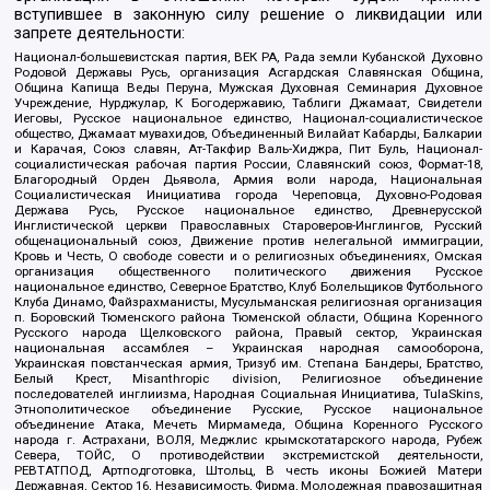
вступившее в законную силу решение о ликвидации или
запрете деятельности:
Национал-большевистская партия, ВЕК РА, Рада земли Кубанской Духовно
Родовой Державы Русь, организация Асгардская Славянская Община,
Община Капища Веды Перуна, Мужская Духовная Семинария Духовное
Учреждение, Нурджулар, К Богодержавию, Таблиги Джамаат, Свидетели
Иеговы, Русское национальное единство, Национал-социалистическое
общество, Джамаат мувахидов, Объединенный Вилайат Кабарды, Балкарии
и Карачая, Союз славян, Ат-Такфир Валь-Хиджра, Пит Буль, Национал-
социалистическая рабочая партия России, Славянский союз, Формат-18,
Благородный Орден Дьявола, Армия воли народа, Национальная
Социалистическая Инициатива города Череповца, Духовно-Родовая
Держава Русь, Русское национальное единство, Древнерусской
Инглистической церкви Православных Староверов-Инглингов, Русский
общенациональный союз, Движение против нелегальной иммиграции,
Кровь и Честь, О свободе совести и о религиозных объединениях, Омская
организация общественного политического движения Русское
национальное единство, Северное Братство, Клуб Болельщиков Футбольного
Клуба Динамо, Файзрахманисты, Мусульманская религиозная организация
п. Боровский Тюменского района Тюменской области, Община Коренного
Русского народа Щелковского района, Правый сектор, Украинская
национальная ассамблея – Украинская народная самооборона,
Украинская повстанческая армия, Тризуб им. Степана Бандеры, Братство,
Белый Крест, Misanthropic division, Религиозное объединение
последователей инглиизма, Народная Социальная Инициатива, TulaSkins,
Этнополитическое объединение Русские, Русское национальное
объединение Атака, Мечеть Мирмамеда, Община Коренного Русского
народа г. Астрахани, ВОЛЯ, Меджлис крымскотатарского народа, Рубеж
Севера, ТОЙС, О противодействии экстремистской деятельности,
РЕВТАТПОД, Артподготовка, Штольц, В честь иконы Божией Матери
Державная, Сектор 16, Независимость, Фирма, Молодежная правозащитная