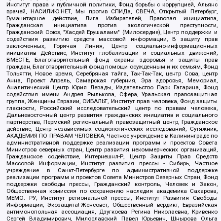
Институт права и публичной политики, Фонд борьбы с коррупцией, Альянс
врачей, НАСИЛИЮ.НЕТ, Мы против СПИДа, СВЕЧА, Открытый Петербург,
Гуманитарное действие, Лига Избирателей, Правовая инициатива,
Гражданская инициатива против экологической преступности,
Гражданский Союз, "Хасдей Ерушалаим" (Милосердие), Центр поддержки и
содействия развитию средств массовой информации, В защиту прав
заключенных, Горячая Линия, Центр социально-информационных
инициатив Действие, Институт глобализации и социальных движений,
ВМЕСТЕ, Благотворительный фонд охраны здоровья и защиты прав
граждан, Благотворительный фонд помощи осужденным и их семьям, Фонд
Тольятти, Новое время, Серебряная тайга, Так-Так-Так, центр Сова, центр
Анна, Проект Апрель, Самарская губерния, Эра здоровья, Мемориал,
Аналитический Центр Юрия Левады, Издательство Парк Гагарина, Фонд
содействия имени Андрея Рылькова, Сфера, Уральская правозащитная
группа, Женщины Евразии, СИБАЛЬТ, Институт прав человека, Фонд защиты
гласности, Российский исследовательский центр по правам человека,
Дальневосточный центр развития гражданских инициатив и социального
партнерства, Пермский региональный правозащитный центр, Гражданское
действие, Центр независимых социологических исследований, Сутяжник,
АКАДЕМИЯ ПО ПРАВАМ ЧЕЛОВЕКА, Частное учреждение в Калининграде по
административной поддержке реализации программ и проектов Совета
Министров северных стран, Центр развития некоммерческих организаций,
Гражданское содействие, Интернешнл-Р, Центр Защиты Прав Средств
Массовой Информации, Институт развития прессы - Сибирь, Частное
учреждение в Санкт-Петербурге по административной поддержке
реализации программ и проектов Совета Министров Северных Стран, Фонд
поддержки свободы прессы, Гражданский контроль, Человек и Закон,
Общественная комиссия по сохранению наследия академика Сахарова,
МЕМО. РУ, Институт региональной прессы, Институт Развития Свободы
Информации, Экозащита!-Женсовет, Общественный вердикт, Евразийская
антимонопольная ассоциация, Дзугкоева Регина Николаевна, Кривенко
Сергей Владимирович, Милославский Павел Юрьевич, Шнырова Ольга