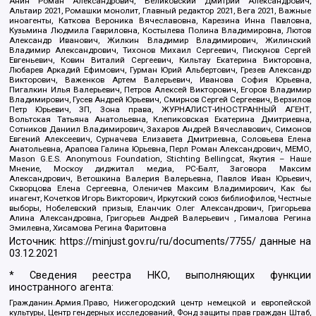
Анин Роман Александрович, Великовский Дмитрий Александрович,
Альтаир 2021, Ромашки монолит, Главный редактор 2021, Вега 2021, Важные
иноагенты, Каткова Вероника Вячеславовна, Карезина Инна Павловна,
Кузьмина Людмила Гавриловна, Костылева Полина Владимировна, Лютов
Александр Иванович, Жилкин Владимир Владимирович, Жилинский
Владимир Александрович, Тихонов Михаил Сергеевич, Пискунов Сергей
Евгеньевич, Ковин Виталий Сергеевич, Кильтау Екатерина Викторовна,
Любарев Аркадий Ефимович, Гурман Юрий Альбертович, Грезев Александр
Викторович, Важенков Артем Валерьевич, Иванова София Юрьевна,
Пигалкин Илья Валерьевич, Петров Алексей Викторович, Егоров Владимир
Владимирович, Гусев Андрей Юрьевич, Смирнов Сергей Сергеевич, Верзилов
Петр Юрьевич, ЗП, Зона права, ЖУРНАЛИСТ-ИНОСТРАННЫЙ АГЕНТ,
Вольтская Татьяна Анатольевна, Клепиковская Екатерина Дмитриевна,
Сотников Даниил Владимирович, Захаров Андрей Вячеславович, Симонов
Евгений Алексеевич, Сурначева Елизавета Дмитриевна, Соловьева Елена
Анатольевна, Арапова Галина Юрьевна, Перл Роман Александрович, МЕМО,
Mason G.E.S. Anonymous Foundation, Stichting Bellingcat, Якутия – Наше
Мнение, Москоу диджитал медиа, РС-Балт, Заговора Максим
Александрович, Ветошкина Валерия Валерьевна, Павлов Иван Юрьевич,
Скворцова Елена Сергеевна, Оленичев Максим Владимирович, Как бы
инагент, Кочетков Игорь Викторович, Иркутский союз библиофилов, Честные
выборы, Нобелевский призыв, Еланчик Олег Александрович, Григорьева
Алина Александровна, Григорьев Андрей Валерьевич , Гималова Регина
Эмилевна, Хисамова Регина Фаритовна
Источник:
https://minjust.gov.ru/ru/documents/7755/
данные на
03.12.2021
* Сведения реестра НКО, выполняющих функции
иностранного агента:
Гражданин.Армия.Право, Нижегородский центр немецкой и европейской
культуры, Центр гендерных исследований, Фонд защиты прав граждан Штаб,