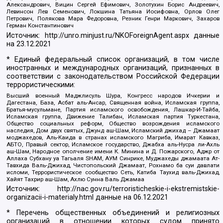
Александрович, Вицин Сергей Ефимович, Золотухин Борис Андреевич,
Левинсон Лев Семенович, Локшина Татьяна Иосифовна, Орлов Олег
Петрович, Полякова Мара Федоровна, Резник Генри Маркович, Захаров
Герман Константинович
Источник:
http://unro.minjust.ru/NKOForeignAgent.aspx
данные
на
23.12.2021
* Единый федеральный список организаций, в том числе
иностранных и международных организаций, признанных в
соответствии с законодательством Российской Федерации
террористическими:
Высший военный Маджлисуль Шура, Конгресс народов Ичкерии и
Дагестана, База, Асбат аль-Ансар, Священная война, Исламская группа,
Братья-мусульмане, Партия исламского освобождения, Лашкар-И-Тайба,
Исламская группа, Движение Талибан, Исламская партия Туркестана,
Общество социальных реформ, Общество возрождения исламского
наследия, Дом двух святых, Джунд аш-Шам, Исламский джихад – Джамаат
моджахедов, Аль-Каида в странах исламского Магриба, Имарат Кавказ,
АБТО, Правый сектор, Исламское государство, Джабха аль-Нусра ли-Ахль
аш-Шам, Народное ополчение имени К. Минина и Д. Пожарского, Аджр от
Аллаха Субхану уа Тагьаля SHAM, АУМ Синрике, Муджахеды джамаата Ат-
Тавхида Валь-Джихад, Чистопольский Джамаат, Рохнамо ба суи давлати
исломи, Террористическое сообщество Сеть, Катиба Таухид валь-Джихад,
Хайят Тахрир аш-Шам, Ахлю Сунна Валь Джамаа
Источник:
http://nac.gov.ru/terroristicheskie-i-ekstremistskie-
organizacii-i-materialy.html
данные на
06.12.2021
* Перечень общественных объединений и религиозных
организаций в отношении которых судом принято