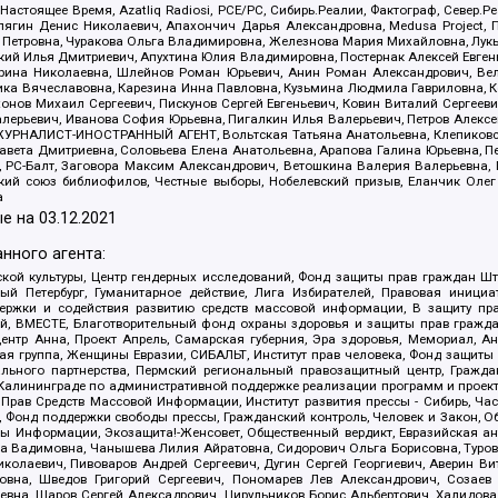
 Настоящее Время, Azatliq Radiosi, PCE/PC, Сибирь.Реалии, Фактограф, Север
ягин Денис Николаевич, Апахончич Дарья Александровна, Medusa Project, П
етровна, Чуракова Ольга Владимировна, Железнова Мария Михайловна, Лукьян
й Илья Дмитриевич, Апухтина Юлия Владимировна, Постернак Алексей Евгеньев
рина Николаевна, Шлейнов Роман Юрьевич, Анин Роман Александрович, Вел
оника Вячеславовна, Карезина Инна Павловна, Кузьмина Людмила Гавриловна
ов Михаил Сергеевич, Пискунов Сергей Евгеньевич, Ковин Виталий Сергеевич
алерьевич, Иванова София Юрьевна, Пигалкин Илья Валерьевич, Петров Алексе
а, ЖУРНАЛИСТ-ИНОСТРАННЫЙ АГЕНТ, Вольтская Татьяна Анатольевна, Клепиков
авета Дмитриевна, Соловьева Елена Анатольевна, Арапова Галина Юрьевна, П
иа, РС-Балт, Заговора Максим Александрович, Ветошкина Валерия Валерьевна
ский союз библиофилов, Честные выборы, Нобелевский призыв, Еланчик Олег
а
е на
03.12.2021
нного агента:
ой культуры, Центр гендерных исследований, Фонд защиты прав граждан Шта
 Петербург, Гуманитарное действие, Лига Избирателей, Правовая инициат
держки и содействия развитию средств массовой информации, В защиту п
ий, ВМЕСТЕ, Благотворительный фонд охраны здоровья и защиты прав граж
, центр Анна, Проект Апрель, Самарская губерния, Эра здоровья, Мемориал,
я группа, Женщины Евразии, СИБАЛЬТ, Институт прав человека, Фонд защиты 
льного партнерства, Пермский региональный правозащитный центр, Граждан
лининграде по административной поддержке реализации программ и проекто
 Прав Средств Массовой Информации, Институт развития прессы - Сибирь, Ча
, Фонд поддержки свободы прессы, Гражданский контроль, Человек и Закон, 
оды Информации, Экозащита!-Женсовет, Общественный вердикт, Евразийская а
 Вадимовна, Чанышева Лилия Айратовна, Сидорович Ольга Борисовна, Туровс
олаевич, Пивоваров Андрей Сергеевич, Дугин Сергей Георгиевич, Аверин В
вна, Шведов Григорий Сергеевич, Пономарев Лев Александрович, Созаев
евна, Щаров Сергей Алексадрович, Цирульников Борис Альбертович, Халидо