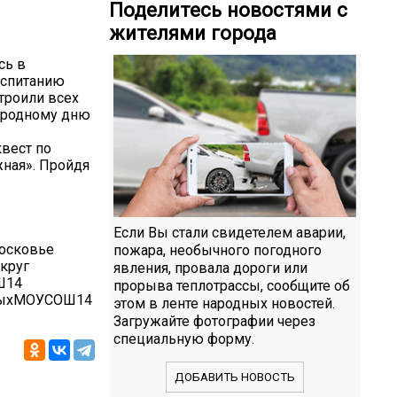
Поделитесь новостями с
жителями города
сь в
оспитанию
троили всех
ародному дню
вест по
жная». Пройдя
Если Вы стали свидетелем аварии,
осковье
пожара, необычного погодного
круг
явления, провала дороги или
Ш14
прорыва теплотрассы, сообщите об
выхМОУСОШ14
этом в ленте народных новостей.
Загружайте фотографии через
специальную форму.
ДОБАВИТЬ НОВОСТЬ