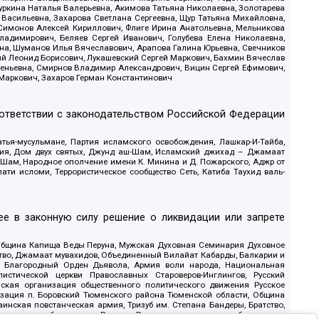
уркина Наталья Валерьевна, Акимова Татьяна Николаевна, Золотарева
 Васильевна, Захарова Светлана Сергеевна, Щур Татьяна Михайловна,
 Симонов Алексей Кириллович, Флиге Ирина Анатольевна, Мельникова
адимирович, Беляев Сергей Иванович, Голубева Елена Николаевна,
вна, Шуманов Илья Вячеславович, Арапова Галина Юрьевна, Свечников
ий Леонид Борисович, Лукашевский Сергей Маркович, Бахмин Вячеслав
геньевна, Смирнов Владимир Александрович, Вицин Сергей Ефимович,
 Маркович, Захаров Герман Константинович
оответствии с законодательством Российской Федерации
тья-мусульмане, Партия исламского освобождения, Лашкар-И-Тайба,
дия, Дом двух святых, Джунд аш-Шам, Исламский джихад – Джамаат
ш-Шам, Народное ополчение имени К. Минина и Д. Пожарского, Аджр от
и исломи, Террористическое сообщество Сеть, Катиба Таухид валь-
е в законную силу решение о ликвидации или запрете
 Община Капища Веды Перуна, Мужская Духовная Семинария Духовное
ство, Джамаат мувахидов, Объединенный Вилайат Кабарды, Балкарии и
18, Благородный Орден Дьявола, Армия воли народа, Национальная
истической церкви Православных Староверов-Инглингов, Русский
ская организация общественного политического движения Русское
изация п. Боровский Тюменского района Тюменской области, Община
инская повстанческая армия, Тризуб им. Степана Бандеры, Братство,
олитическое объединение Русские, Русское национальное объединение