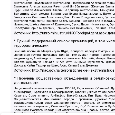
Анатольевна, Паутов Юрий Анатольевич, Верховский Александр Марк
Екатерина Александровна, Рачинский Ян Збигневич, Жемкова Елена 
Щур Николай Алексеевич, Аверин Владимир Анатольевич, Блинушов 
Валентина Дмитриевна, Вититинова Елена Владимировна, Баженов
Ганнушкина Светлана Алексеевна, Закс Елена Владимировна, Буртин
Анатолий Мариевич, Прохоров Вадим Юрьевич, Шахова Елена Владими
Иванович, Шабад Анатолий Ефимович, Сухих Дарья Николаевна, Орл
Золотухин Борис Андреевич, Левинсон Лев Семенович, Локшина Тать
Источник:
http://unro.minjust.ru/NKOForeignAgent.aspx
дан
* Единый федеральный список организаций, в том чис
террористическими:
Высший военный Маджлисуль Шура, Конгресс народов Ичкерии и Да
Исламская группа, Движение Талибан, Исламская партия Туркест
моджахедов, Аль-Каида в странах исламского Магриба, Имарат Кавка
Аллаха Субхану уа Тагьаля SHAM, АУМ Синрике, Муджахеды джамаа
Джихад, Хайят Тахрир аш-Шам, Ахлю Сунна Валь Джамаа
Источник:
http://nac.gov.ru/terroristicheskie-i-ekstremistskie
* Перечень общественных объединений и религиозных
деятельности:
Национал-большевистская партия, ВЕК РА, Рада земли Кубанской 
Учреждение, Нурджулар, К Богодержавию, Таблиги Джамаат, Свидете
Карачая, Союз славян, Ат-Такфир Валь-Хиджра, Пит Буль, Нацио
Социалистическая Инициатива города Череповца, Духовно-Родо
общенациональный союз, Движение против нелегальной иммиграц
национальное единство, Северное Братство, Клуб Болельщиков Фу
Коренного Русского народа Щелковского района, Правый сектор, Ук
Белый Крест, Misanthropic division, Религиозное объединение пос