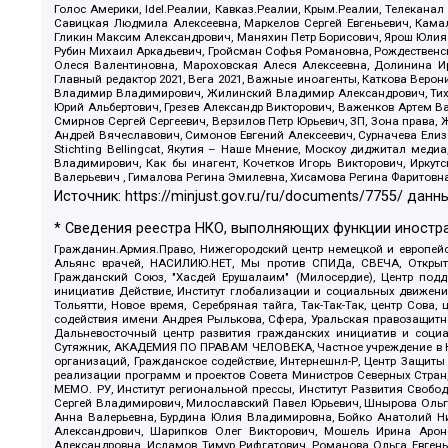
Голос Америки, Idel.Реалии, Кавказ.Реалии, Крым.Реалии, Телеканал
Савицкая Людмила Алексеевна, Маркелов Сергей Евгеньевич, Камал
Гликин Максим Александрович, Маняхин Петр Борисович, Ярош Юлия П
Рубин Михаил Аркадьевич, Гройсман Софья Романовна, Рождественски
Олеся Валентиновна, Мароховская Алеся Алексеевна, Долинина И
Главный редактор 2021, Вега 2021, Важные иноагенты, Каткова Вер
Владимир Владимирович, Жилинский Владимир Александрович, Тихон
Юрий Альбертович, Грезев Александр Викторович, Важенков Артем В
Смирнов Сергей Сергеевич, Верзилов Петр Юрьевич, ЗП, Зона прав
Андрей Вячеславович, Симонов Евгений Алексеевич, Сурначева Елиз
Stichting Bellingcat, Якутия – Наше Мнение, Москоу диджитал мед
Владимирович, Как бы инагент, Кочетков Игорь Викторович, Иркут
Валерьевич , Гималова Регина Эмилевна, Хисамова Регина Фаритовн
Источник:
https://minjust.gov.ru/ru/documents/7755/
данны
* Сведения реестра НКО, выполняющих функции иностра
Гражданин.Армия.Право, Нижегородский центр немецкой и европейск
Альянс врачей, НАСИЛИЮ.НЕТ, Мы против СПИДа, СВЕЧА, Открытый
Гражданский Союз, "Хасдей Ерушалаим" (Милосердие), Центр под
инициатив Действие, Институт глобализации и социальных движен
Тольятти, Новое время, Серебряная тайга, Так-Так-Так, центр Сова
содействия имени Андрея Рылькова, Сфера, Уральская правозащитна
Дальневосточный центр развития гражданских инициатив и социа
Сутяжник, АКАДЕМИЯ ПО ПРАВАМ ЧЕЛОВЕКА, Частное учреждение в Ка
организаций, Гражданское содействие, Интернешнл-Р, Центр Защиты
реализации программ и проектов Совета Министров Северных Стран
МЕМО. РУ, Институт региональной прессы, Институт Развития Своб
Сергей Владимирович, Милославский Павел Юрьевич, Шнырова Ольга
Анна Валерьевна, Бурдина Юлия Владимировна, Бойко Анатолий Ник
Александрович, Шарипков Олег Викторович, Мошель Ирина Ароно
Александровна, Исламов Тимур Рифгатович, Романова Ольга Евгень