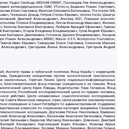
.Реалии, Радио Свобода, MEDIUM-ORIENT, Пономарев Лев Александрович,
ервое антикоррупционное СМИ, VTimes.io, Баданин Роман Сергеевич,
ова Юлия Сергеевна, Маетная Елизавета Витальевна, The Insider SIA,
ич, Телеканал Дождь, Петров Степан Юрьевич, Istories fonds, Шмагун
иковский Дмитрий Александрович, Альтаир 2021, Ромашки монолит,
, Костылева Полина Владимировна, Лютов Александр Иванович, Жилкин
, Кильтау Екатерина Викторовна, Любарев Аркадий Ефимович, Гурман
й Викторович, Егоров Владимир Владимирович, Гусев Андрей Юрьевич,
ская Екатерина Дмитриевна, Сотников Даниил Владимирович, Захаров
ерл Роман Александрович, МЕМО, Mason G.E.S. Anonymous Foundation,
, Павлов Иван Юрьевич, Скворцова Елена Сергеевна, Оленичев Максим
 Александрович, Григорьева Алина Александровна, Григорьев Андрей
б, Институт права и публичной политики, Фонд борьбы с коррупцией,
ива, Гражданская инициатива против экологической преступности,
рав заключенных, Горячая Линия, Центр социально-информационных
дан, Благотворительный фонд помощи осужденным и их семьям, Фонд
 Аналитический Центр Юрия Левады, Издательство Парк Гагарина, Фонд
гласности, Российский исследовательский центр по правам человека,
ское действие, Центр независимых социологических исследований,
в Совета Министров северных стран, Центр развития некоммерческих
стное учреждение в Санкт-Петербурге по административной поддержке
Общественная комиссия по сохранению наследия академика Сахарова,
нтимонопольная ассоциация, Дзугкоева Регина Николаевна, Кривенко
кий Александр Алексеевич, Васильева Анастасия Евгеньевна, Ривина
италий Евгеньевич, Барахоев Магомед Бекханович, Шевченко Дмитрий
 Валерий Валерьевич, Каргалицкий Борис Юльевич, Исакова Ирина
ва Марина Владимировна, Людевиг Марина Зариевна, Федотова Галина