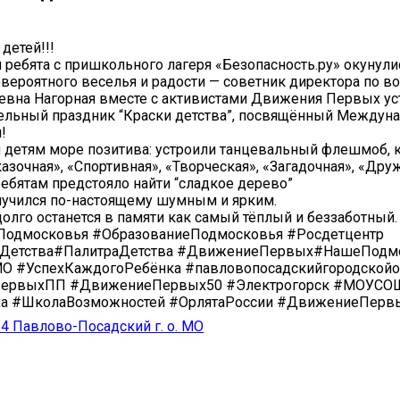
детей!!!
 ребята с пришкольного лагеря «Безопасность.ру» окунули
вероятного веселья и радости — советник директора по в
евна Нагорная вместе с активистами Движения Первых ус
тельный праздник “Краски детства”, посвящённый Междун
!
 детям море позитива: устроили танцевальный флешмоб, к
азочная», ‍«Спортивная», «Творческая», «Загадочная», «Дру
ребятам предстояло найти “сладкое дерево”
лучился по-настоящему шумным и ярким.
долго останется в памяти как самый тёплый и беззаботный.
Подмосковья #ОбразованиеПодмосковья #Росдетцентр
ыДетства#ПалитраДетства #ДвижениеПервых#НашеПодм
 #УспехКаждогоРебёнка #павловопосадскийгородскойо
ервыхПП #ДвижениеПервых50 #Электрогорск #МОУСО
ха #ШколаВозможностей #ОрлятаРоссии #ДвижениеПер
 Павлово-Посадский г. о. МО