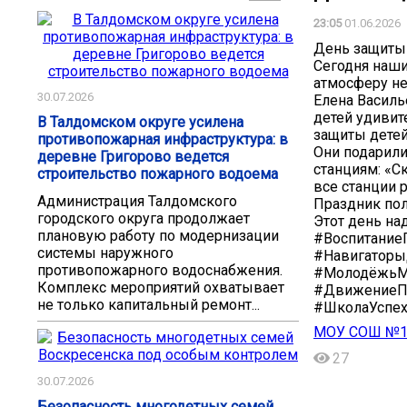
23:05
01.06.2026
День защиты 
Сегодня наши
атмосферу не
30.07.2026
Елена Василь
детей удиви
В Талдомском округе усилена
защиты детей
противопожарная инфраструктура: в
Они подарили
деревне Григорово ведется
станциям: «Ск
строительство пожарного водоема
все станции 
Администрация Талдомского
Праздник по
городского округа продолжает
Этот день на
плановую работу по модернизации
#Воспитание
системы наружного
#Навигатор
противопожарного водоснабжения.
#МолодёжьМО
Комплекс мероприятий охватывает
#ДвижениеП
не только капитальный ремонт...
#ШколаУспе
МОУ СОШ №14
27
30.07.2026
Безопасность многодетных семей