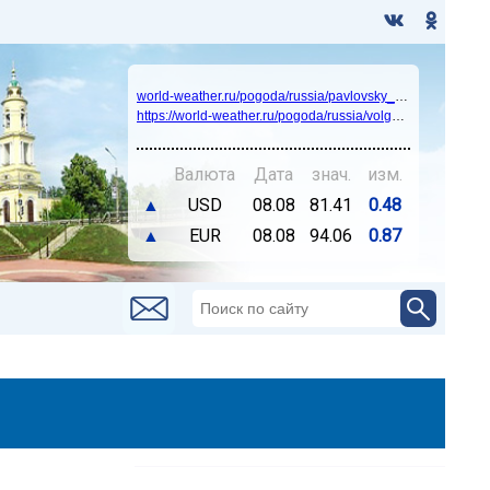
world-weather.ru/pogoda/russia/pavlovsky_posad/14days/
https://world-weather.ru/pogoda/russia/volgograd/
Валюта
Дата
знач.
изм.
▲
USD
08.08
81.41
0.48
▲
EUR
08.08
94.06
0.87