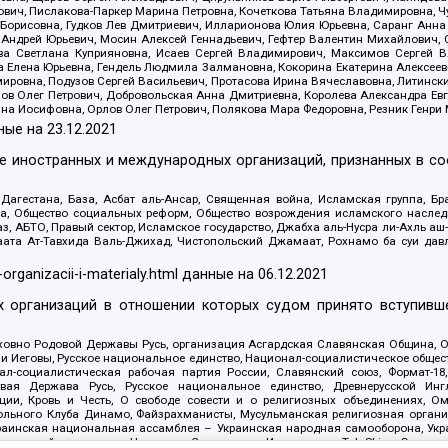
ович, Пислакова-Паркер Марина Петровна, Кочеткова Татьяна Владимировна, Ч
Борисовна, Гудков Лев Дмитриевич, Илларионова Юлия Юрьевна, Саранг Анна
Андрей Юрьевич, Мосин Алексей Геннадьевич, Гефтер Валентин Михайлович,
а Светлана Куприяновна, Исаев Сергей Владимирович, Максимов Сергей Вл
а Елена Юрьевна, Гендель Людмила Залмановна, Кокорина Екатерина Алексее
ровна, Подузов Сергей Васильевич, Протасова Ирина Вячеславовна, Литинск
ов Олег Петрович, Добровольская Анна Дмитриевна, Королева Александра Ев
яна Иосифовна, Орлов Олег Петрович, Полякова Мара Федоровна, Резник Генри
ные на
23.12.2021
ле иностранных и международных организаций, признанных в с
гестана, База, Асбат аль-Ансар, Священная война, Исламская группа, Бра
ана, Общество социальных реформ, Общество возрождения исламского насле
з, АБТО, Правый сектор, Исламское государство, Джабха аль-Нусра ли-Ахль а
та Ат-Тавхида Валь-Джихад, Чистопольский Джамаат, Рохнамо ба суи давлат
-organizacii-i-materialy.html
данные на
06.12.2021
 организаций в отношении которых судом принято вступивше
Духовно Родовой Державы Русь, организация Асгардская Славянская Община,
ли Иеговы, Русское национальное единство, Национал-социалистическое обще
нал-социалистическая рабочая партия России, Славянский союз, Формат-
вая Держава Русь, Русское национальное единство, Древнерусской Ингл
ии, Кровь и Честь, О свободе совести и о религиозных объединениях, Ом
тбольного Клуба Динамо, Файзрахманисты, Мусульманская религиозная орган
раинская национальная ассамблея – Украинская народная самооборона, Укра
ледователей инглиизма, Народная Социальная Инициатива, TulaSkins, Этноп