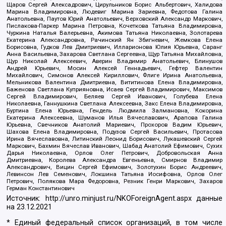
Щаров Сергей Алексадрович, Цирульников Борис Альбертович, Халидова
Марина Владимировна, Людевиг Марина Зариевна, Федотова Галина
Анатольевна, Паутов Юрий Анатольевич, Верховский Александр Маркович,
Пислакова-Паркер Марина Петровна, Кочеткова Татьяна Владимировна,
Чуркина Наталья Валерьевна, Акимова Татьяна Николаевна, Золотарева
Екатерина Александровна, Рачинский Ян Збигневич, Жемкова Елена
Борисовна, Гудков Лев Дмитриевич, Илларионова Юлия Юрьевна, Саранг
Анна Васильевна, Захарова Светлана Сергеевна, Щур Татьяна Михайловна,
Щур Николай Алексеевич, Аверин Владимир Анатольевич, Блинушов
Андрей Юрьевич, Мосин Алексей Геннадьевич, Гефтер Валентин
Михайлович, Симонов Алексей Кириллович, Флиге Ирина Анатольевна,
Мельникова Валентина Дмитриевна, Вититинова Елена Владимировна,
Баженова Светлана Куприяновна, Исаев Сергей Владимирович, Максимов
Сергей Владимирович, Беляев Сергей Иванович, Голубева Елена
Николаевна, Ганнушкина Светлана Алексеевна, Закс Елена Владимировна,
Буртина Елена Юрьевна, Гендель Людмила Залмановна, Кокорина
Екатерина Алексеевна, Шуманов Илья Вячеславович, Арапова Галина
Юрьевна, Свечников Анатолий Мариевич, Прохоров Вадим Юрьевич,
Шахова Елена Владимировна, Подузов Сергей Васильевич, Протасова
Ирина Вячеславовна, Литинский Леонид Борисович, Лукашевский Сергей
Маркович, Бахмин Вячеслав Иванович, Шабад Анатолий Ефимович, Сухих
Дарья Николаевна, Орлов Олег Петрович, Добровольская Анна
Дмитриевна, Королева Александра Евгеньевна, Смирнов Владимир
Александрович, Вицин Сергей Ефимович, Золотухин Борис Андреевич,
Левинсон Лев Семенович, Локшина Татьяна Иосифовна, Орлов Олег
Петрович, Полякова Мара Федоровна, Резник Генри Маркович, Захаров
Герман Константинович
Источник:
http://unro.minjust.ru/NKOForeignAgent.aspx
данные
на
23.12.2021
* Единый федеральный список организаций, в том числе