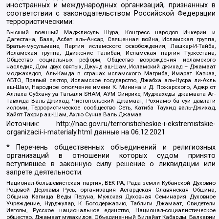
иностранных и международных организаций, признанных в
соответствии с законодательством Российской Федерации
террористическими:
Высший военный Маджлисуль Шура, Конгресс народов Ичкерии и
Дагестана, База, Асбат аль-Ансар, Священная война, Исламская группа,
Братья-мусульмане, Партия исламского освобождения, Лашкар-И-Тайба,
Исламская группа, Движение Талибан, Исламская партия Туркестана,
Общество социальных реформ, Общество возрождения исламского
наследия, Дом двух святых, Джунд аш-Шам, Исламский джихад – Джамаат
моджахедов, Аль-Каида в странах исламского Магриба, Имарат Кавказ,
АБТО, Правый сектор, Исламское государство, Джабха аль-Нусра ли-Ахль
аш-Шам, Народное ополчение имени К. Минина и Д. Пожарского, Аджр от
Аллаха Субхану уа Тагьаля SHAM, АУМ Синрике, Муджахеды джамаата Ат-
Тавхида Валь-Джихад, Чистопольский Джамаат, Рохнамо ба суи давлати
исломи, Террористическое сообщество Сеть, Катиба Таухид валь-Джихад,
Хайят Тахрир аш-Шам, Ахлю Сунна Валь Джамаа
Источник:
http://nac.gov.ru/terroristicheskie-i-ekstremistskie-
organizacii-i-materialy.html
данные на
06.12.2021
* Перечень общественных объединений и религиозных
организаций в отношении которых судом принято
вступившее в законную силу решение о ликвидации или
запрете деятельности:
Национал-большевистская партия, ВЕК РА, Рада земли Кубанской Духовно
Родовой Державы Русь, организация Асгардская Славянская Община,
Община Капища Веды Перуна, Мужская Духовная Семинария Духовное
Учреждение, Нурджулар, К Богодержавию, Таблиги Джамаат, Свидетели
Иеговы, Русское национальное единство, Национал-социалистическое
общество, Джамаат мувахидов, Объединенный Вилайат Кабарды, Балкарии