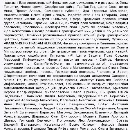
граждан, Благотворительный фонд помощи осужденным и их семьям, Фонд
Тольятти, Новое время, Серебряная тайга, Так-Так-Так, центр Сова, центр
Анна, Проект Апрель, Самарская губерния, Эра здоровья, Мемориал,
Аналитический Центр Юрия Левады, Издательство Парк Гагарина, Фонд
содействия имени Андрея Рылькова, Сфера, Уральская правозащитная
группа, Женщины Евразии, СИБАЛЬТ, Институт прав человека, Фонд защиты
гласности, Российский исследовательский центр по правам человека,
Дальневосточный центр развития гражданских инициатив и социального
партнерства, Пермский региональный правозащитный центр, Гражданское
действие, Центр независимых социологических исследований, Сутяжник,
АКАДЕМИЯ ПО ПРАВАМ ЧЕЛОВЕКА, Частное учреждение в Калининграде по
административной поддержке реализации программ и проектов Совета
Министров северных стран, Центр развития некоммерческих организаций,
Гражданское содействие, Интернешнл-Р, Центр Защиты Прав Средств
Массовой Информации, Институт развития прессы - Сибирь, Частное
учреждение в Санкт-Петербурге по административной поддержке
реализации программ и проектов Совета Министров Северных Стран, Фонд
поддержки свободы прессы, Гражданский контроль, Человек и Закон,
Общественная комиссия по сохранению наследия академика Сахарова,
МЕМО. РУ, Институт региональной прессы, Институт Развития Свободы
Информации, Экозащита!-Женсовет, Общественный вердикт, Евразийская
антимонопольная ассоциация, Дзугкоева Регина Николаевна, Кривенко
Сергей Владимирович, Милославский Павел Юрьевич, Шнырова Ольга
Вадимовна, Чанышева Лилия Айратовна, Сидорович Ольга Борисовна,
Туровский Александр Алексеевич, Васильева Анастасия Евгеньевна, Ривина
Анна Валерьевна, Бурдина Юлия Владимировна, Бойко Анатолий
Николаевич, Пивоваров Андрей Сергеевич, Дугин Сергей Георгиевич, Аверин
Виталий Евгеньевич, Барахоев Магомед Бекханович, Шевченко Дмитрий
Александрович, Шарипков Олег Викторович, Мошель Ирина Ароновна,
Шведов Григорий Сергеевич, Пономарев Лев Александрович, Созаев
Валерий Валерьевич, Каргалицкий Борис Юльевич, Исакова Ирина
Александровна, Исламов Тимур Рифгатович, Романова Ольга Евгеньевна,