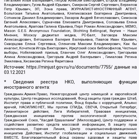
Пигалкин Илья Валерьевич, Петров Алексей Викторович, Егоров Владимир
Владимирович, Гусев Андрей Юрьевич, Смирнов Сергей Сергеевич, Верзилов
Петр Юрьевич, ЗП, Зона права, ЖУРНАЛИСТ-ИНОСТРАННЫЙ АГЕНТ,
Вольтская Татьяна Анатольевна, Клепиковская Екатерина Дмитриевна,
Сотников Даниил Владимирович, Захаров Андрей Вячеславович, Симонов
Евгений Алексеевич, Сурначева Елизавета Дмитриевна, Соловьева Елена
Анатольевна, Арапова Галина Юрьевна, Перл Роман Александрович, МЕМО,
Mason G.E.S. Anonymous Foundation, Stichting Bellingcat, Якутия – Наше
Мнение, Москоу диджитал медиа, РС-Балт, Заговора Максим
Александрович, Ветошкина Валерия Валерьевна, Павлов Иван Юрьевич,
Скворцова Елена Сергеевна, Оленичев Максим Владимирович, Как бы
инагент, Кочетков Игорь Викторович, Иркутский союз библиофилов, Честные
выборы, Нобелевский призыв, Еланчик Олег Александрович, Григорьева
Алина Александровна, Григорьев Андрей Валерьевич , Гималова Регина
Эмилевна, Хисамова Регина Фаритовна
Источник:
https://minjust.gov.ru/ru/documents/7755/
данные на
03.12.2021
* Сведения реестра НКО, выполняющих функции
иностранного агента:
Гражданин.Армия.Право, Нижегородский центр немецкой и европейской
культуры, Центр гендерных исследований, Фонд защиты прав граждан Штаб,
Институт права и публичной политики, Фонд борьбы с коррупцией, Альянс
врачей, НАСИЛИЮ.НЕТ, Мы против СПИДа, СВЕЧА, Открытый Петербург,
Гуманитарное действие, Лига Избирателей, Правовая инициатива,
Гражданская инициатива против экологической преступности,
Гражданский Союз, "Хасдей Ерушалаим" (Милосердие), Центр поддержки и
содействия развитию средств массовой информации, В защиту прав
заключенных, Горячая Линия, Центр социально-информационных
инициатив Действие, Институт глобализации и социальных движений,
ВМЕСТЕ, Благотворительный фонд охраны здоровья и защиты прав