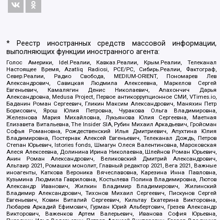
* Реестр иностранных средств массовой информации,
выполняющих функции иностранного агента:
Голос Америки, Idel.Реалии, Кавказ.Реалии, Крым.Реалии, Телеканал
Настоящее Время, Azatliq Radiosi, PCE/PC, Сибирь.Реалии, Фактограф,
Север.Реалии, Радио Свобода, MEDIUM-ORIENT, Пономарев Лев
Александрович, Савицкая Людмила Алексеевна, Маркелов Сергей
Евгеньевич, Камалягин Денис Николаевич, Апахончич Дарья
Александровна, Medusa Project, Первое антикоррупционное СМИ, VTimes.io,
Баданин Роман Сергеевич, Гликин Максим Александрович, Маняхин Петр
Борисович, Ярош Юлия Петровна, Чуракова Ольга Владимировна,
Железнова Мария Михайловна, Лукьянова Юлия Сергеевна, Маетная
Елизавета Витальевна, The Insider SIA, Рубин Михаил Аркадьевич, Гройсман
Софья Романовна, Рождественский Илья Дмитриевич, Апухтина Юлия
Владимировна, Постернак Алексей Евгеньевич, Телеканал Дождь, Петров
Степан Юрьевич, Istories fonds, Шмагун Олеся Валентиновна, Мароховская
Алеся Алексеевна, Долинина Ирина Николаевна, Шлейнов Роман Юрьевич,
Анин Роман Александрович, Великовский Дмитрий Александрович,
Альтаир 2021, Ромашки монолит, Главный редактор 2021, Вега 2021, Важные
иноагенты, Каткова Вероника Вячеславовна, Карезина Инна Павловна,
Кузьмина Людмила Гавриловна, Костылева Полина Владимировна, Лютов
Александр Иванович, Жилкин Владимир Владимирович, Жилинский
Владимир Александрович, Тихонов Михаил Сергеевич, Пискунов Сергей
Евгеньевич, Ковин Виталий Сергеевич, Кильтау Екатерина Викторовна,
Любарев Аркадий Ефимович, Гурман Юрий Альбертович, Грезев Александр
Викторович, Важенков Артем Валерьевич, Иванова София Юрьевна,