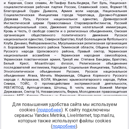
и Карачая, Союз славян, Ат-Такфир Валь-Хиджра, Пит Буль, Национал-
социалистическая рабочая партия России, Славянский союз, Формат-18,
Благородный Орден Дьявола, Армия воли народа, Национальная
Социалистическая Инициатива города Череповца, Духовно-Родовая
Держава Русь, Русское национальное единство, Древнерусской
Инглистической церкви Православных Староверов-Инглингов, Русский
общенациональный союз, Движение против нелегальной иммиграции,
Кровь и Честь, О свободе совести и о религиозных объединениях, Омская
организация общественного политического движения Русское
национальное единство, Северное Братство, Клуб Болельщиков Футбольного
Клуба Динамо, Файзрахманисты, Мусульманская религиозная организация
п. Боровский Тюменского района Тюменской области, Община Коренного
Русского народа Щелковского района, Правый сектор, Украинская
национальная ассамблея – Украинская народная самооборона,
Украинская повстанческая армия, Тризуб им. Степана Бандеры, Братство,
Белый Крест, Misanthropic division, Религиозное объединение
последователей инглиизма, Народная Социальная Инициатива, TulaSkins,
Этнополитическое объединение Русские, Русское национальное
объединение Атака, Мечеть Мирмамеда, Община Коренного Русского
народа г. Астрахани, ВОЛЯ, Меджлис крымскотатарского народа, Рубеж
Севера, ТОЙС, О противодействии экстремистской деятельности,
РЕВТАТПОД, Артподготовка, Штольц, В честь иконы Божией Матери
Державная, Сектор 16, Независимость, Фирма, Молодежная правозащитная
группа МПГ, Курсом Правды и Единения, Каракольская инициативная
группа, Автоград Крю, Союз Славянских Сил Руси, Алля-Аят,
Для повышения удобства сайта мы используем
Благотворительный пансионат Ак Умут, Русская республика Русь,
Арестантское уголовное единство, Башкорт, Нация и свобода, W.H.С., Фалунь
cookies (
подробнее
). К сайту подключены
Дафа, Иртыш Ultras, Русский Патриотический клуб-Новокузнецк/РПК,
сервисы Yandex.Metrika, LiveInternet, top.mail.ru,
Сибирский державный союз, Фонд борьбы с коррупцией, Фонд защиты прав
граждан, Штабы Навального, Совет граждан СССР Прикубанского округа г.
которые также используют файлы cookies
Краснодара
(
подробнее
).