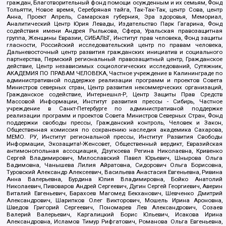
граждан, Благотворительный фонд помощи осужденным и их семьям, Фонд
Тольятти, Новое время, Серебряная тайга, Так-Так-Так, центр Сова, центр
Анна, Проект Апрель, Самарская губерния, Эра здоровья, Мемориал,
Аналитический Центр Юрия Левады, Издательство Парк Гагарина, Фонд
содействия имени Андрея Рылькова, Сфера, Уральская правозащитная
группа, Женщины Евразии, СИБАЛЬТ, Институт прав человека, Фонд защиты
гласности, Российский исследовательский центр по правам человека,
Дальневосточный центр развития гражданских инициатив и социального
партнерства, Пермский региональный правозащитный центр, Гражданское
действие, Центр независимых социологических исследований, Сутяжник,
АКАДЕМИЯ ПО ПРАВАМ ЧЕЛОВЕКА, Частное учреждение в Калининграде по
административной поддержке реализации программ и проектов Совета
Министров северных стран, Центр развития некоммерческих организаций,
Гражданское содействие, Интернешнл-Р, Центр Защиты Прав Средств
Массовой Информации, Институт развития прессы - Сибирь, Частное
учреждение в Санкт-Петербурге по административной поддержке
реализации программ и проектов Совета Министров Северных Стран, Фонд
поддержки свободы прессы, Гражданский контроль, Человек и Закон,
Общественная комиссия по сохранению наследия академика Сахарова,
МЕМО. РУ, Институт региональной прессы, Институт Развития Свободы
Информации, Экозащита!-Женсовет, Общественный вердикт, Евразийская
антимонопольная ассоциация, Дзугкоева Регина Николаевна, Кривенко
Сергей Владимирович, Милославский Павел Юрьевич, Шнырова Ольга
Вадимовна, Чанышева Лилия Айратовна, Сидорович Ольга Борисовна,
Туровский Александр Алексеевич, Васильева Анастасия Евгеньевна, Ривина
Анна Валерьевна, Бурдина Юлия Владимировна, Бойко Анатолий
Николаевич, Пивоваров Андрей Сергеевич, Дугин Сергей Георгиевич, Аверин
Виталий Евгеньевич, Барахоев Магомед Бекханович, Шевченко Дмитрий
Александрович, Шарипков Олег Викторович, Мошель Ирина Ароновна,
Шведов Григорий Сергеевич, Пономарев Лев Александрович, Созаев
Валерий Валерьевич, Каргалицкий Борис Юльевич, Исакова Ирина
Александровна, Исламов Тимур Рифгатович, Романова Ольга Евгеньевна,