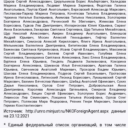
Щаров Сергей Алексадрович, Цирульников Борис Альбертович, Халидова
Марина Владимировна, Людевиг Марина Зариевна, Федотова Галина
Анатольевна, Паутов Юрий Анатольевич, Верховский Александр Маркович,
Пислакова-Паркер Марина Петровна, Кочеткова Татьяна Владимировна,
Чуркина Наталья Валерьевна, Акимова Татьяна Николаевна, Золотарева
Екатерина Александровна, Рачинский Ян Збигневич, Жемкова Елена
Борисовна, Гудков Лев Дмитриевич, Илларионова Юлия Юрьевна, Саранг
Анна Васильевна, Захарова Светлана Сергеевна, Щур Татьяна Михайловна,
Щур Николай Алексеевич, Аверин Владимир Анатольевич, Блинушов
Андрей Юрьевич, Мосин Алексей Геннадьевич, Гефтер Валентин
Михайлович, Симонов Алексей Кириллович, Флиге Ирина Анатольевна,
Мельникова Валентина Дмитриевна, Вититинова Елена Владимировна,
Баженова Светлана Куприяновна, Исаев Сергей Владимирович, Максимов
Сергей Владимирович, Беляев Сергей Иванович, Голубева Елена
Николаевна, Ганнушкина Светлана Алексеевна, Закс Елена Владимировна,
Буртина Елена Юрьевна, Гендель Людмила Залмановна, Кокорина
Екатерина Алексеевна, Шуманов Илья Вячеславович, Арапова Галина
Юрьевна, Свечников Анатолий Мариевич, Прохоров Вадим Юрьевич,
Шахова Елена Владимировна, Подузов Сергей Васильевич, Протасова
Ирина Вячеславовна, Литинский Леонид Борисович, Лукашевский Сергей
Маркович, Бахмин Вячеслав Иванович, Шабад Анатолий Ефимович, Сухих
Дарья Николаевна, Орлов Олег Петрович, Добровольская Анна
Дмитриевна, Королева Александра Евгеньевна, Смирнов Владимир
Александрович, Вицин Сергей Ефимович, Золотухин Борис Андреевич,
Левинсон Лев Семенович, Локшина Татьяна Иосифовна, Орлов Олег
Петрович, Полякова Мара Федоровна, Резник Генри Маркович, Захаров
Герман Константинович
Источник:
http://unro.minjust.ru/NKOForeignAgent.aspx
данные
на
23.12.2021
* Единый федеральный список организаций, в том числе