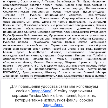
и Карачая, Союз славян, Ат-Такфир Валь-Хиджра, Пит Буль, Национал-
социалистическая рабочая партия России, Славянский союз, Формат-18,
Благородный Орден Дьявола, Армия воли народа, Национальная
Социалистическая Инициатива города Череповца, Духовно-Родовая
Держава Русь, Русское национальное единство, Древнерусской
Инглистической церкви Православных Староверов-Инглингов, Русский
общенациональный союз, Движение против нелегальной иммиграции,
Кровь и Честь, О свободе совести и о религиозных объединениях, Омская
организация общественного политического движения Русское
национальное единство, Северное Братство, Клуб Болельщиков Футбольного
Клуба Динамо, Файзрахманисты, Мусульманская религиозная организация
п. Боровский Тюменского района Тюменской области, Община Коренного
Русского народа Щелковского района, Правый сектор, Украинская
национальная ассамблея – Украинская народная самооборона,
Украинская повстанческая армия, Тризуб им. Степана Бандеры, Братство,
Белый Крест, Misanthropic division, Религиозное объединение
последователей инглиизма, Народная Социальная Инициатива, TulaSkins,
Этнополитическое объединение Русские, Русское национальное
объединение Атака, Мечеть Мирмамеда, Община Коренного Русского
народа г. Астрахани, ВОЛЯ, Меджлис крымскотатарского народа, Рубеж
Севера, ТОЙС, О противодействии экстремистской деятельности,
РЕВТАТПОД, Артподготовка, Штольц, В честь иконы Божией Матери
Державная, Сектор 16, Независимость, Фирма, Молодежная правозащитная
группа МПГ, Курсом Правды и Единения, Каракольская инициативная
группа, Автоград Крю, Союз Славянских Сил Руси, Алля-Аят,
Для повышения удобства сайта мы используем
Благотворительный пансионат Ак Умут, Русская республика Русь,
Арестантское уголовное единство, Башкорт, Нация и свобода, W.H.С., Фалунь
cookies (
подробнее
). К сайту подключены
Дафа, Иртыш Ultras, Русский Патриотический клуб-Новокузнецк/РПК,
сервисы Yandex.Metrika, LiveInternet, top.mail.ru,
Сибирский державный союз, Фонд борьбы с коррупцией, Фонд защиты прав
граждан, Штабы Навального, Совет граждан СССР Прикубанского округа г.
которые также используют файлы cookies
Краснодара
(
подробнее
).
Источник:
https://minjust.gov.ru/ru/documents/7822/
данные на