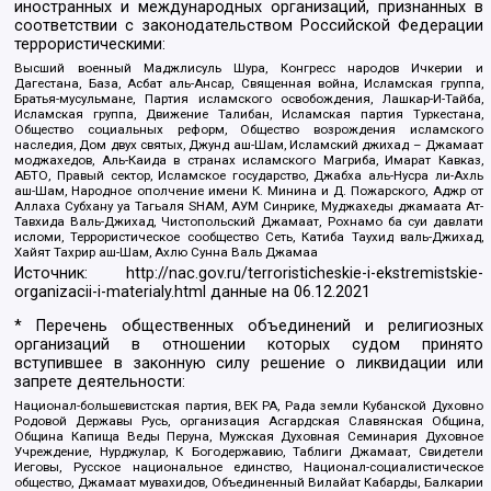
иностранных и международных организаций, признанных в
соответствии с законодательством Российской Федерации
террористическими:
Высший военный Маджлисуль Шура, Конгресс народов Ичкерии и
Дагестана, База, Асбат аль-Ансар, Священная война, Исламская группа,
Братья-мусульмане, Партия исламского освобождения, Лашкар-И-Тайба,
Исламская группа, Движение Талибан, Исламская партия Туркестана,
Общество социальных реформ, Общество возрождения исламского
наследия, Дом двух святых, Джунд аш-Шам, Исламский джихад – Джамаат
моджахедов, Аль-Каида в странах исламского Магриба, Имарат Кавказ,
АБТО, Правый сектор, Исламское государство, Джабха аль-Нусра ли-Ахль
аш-Шам, Народное ополчение имени К. Минина и Д. Пожарского, Аджр от
Аллаха Субхану уа Тагьаля SHAM, АУМ Синрике, Муджахеды джамаата Ат-
Тавхида Валь-Джихад, Чистопольский Джамаат, Рохнамо ба суи давлати
исломи, Террористическое сообщество Сеть, Катиба Таухид валь-Джихад,
Хайят Тахрир аш-Шам, Ахлю Сунна Валь Джамаа
Источник:
http://nac.gov.ru/terroristicheskie-i-ekstremistskie-
organizacii-i-materialy.html
данные на
06.12.2021
* Перечень общественных объединений и религиозных
организаций в отношении которых судом принято
вступившее в законную силу решение о ликвидации или
запрете деятельности:
Национал-большевистская партия, ВЕК РА, Рада земли Кубанской Духовно
Родовой Державы Русь, организация Асгардская Славянская Община,
Община Капища Веды Перуна, Мужская Духовная Семинария Духовное
Учреждение, Нурджулар, К Богодержавию, Таблиги Джамаат, Свидетели
Иеговы, Русское национальное единство, Национал-социалистическое
общество, Джамаат мувахидов, Объединенный Вилайат Кабарды, Балкарии