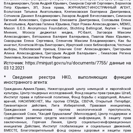
Владимирович, Гусев Андрей Юрьевич, Смирнов Сергей Сергеевич, Верзилов
Петр Юрьевич, ЗП, Зона права, ЖУРНАЛИСТ-ИНОСТРАННЫЙ АГЕНТ,
Вольтская Татьяна Анатольевна, Клепиковская Екатерина Дмитриевна,
Сотников Даниил Владимирович, Захаров Андрей Вячеславович, Симонов
Евгений Алексеевич, Сурначева Елизавета Дмитриевна, Соловьева Елена
Анатольевна, Арапова Галина Юрьевна, Перл Роман Александрович, МЕМО,
Mason G.E.S. Anonymous Foundation, Stichting Bellingcat, Якутия – Наше
Мнение, Москоу диджитал медиа, РС-Балт, Заговора Максим
Александрович, Ветошкина Валерия Валерьевна, Павлов Иван Юрьевич,
Скворцова Елена Сергеевна, Оленичев Максим Владимирович, Как бы
инагент, Кочетков Игорь Викторович, Иркутский союз библиофилов, Честные
выборы, Нобелевский призыв, Еланчик Олег Александрович, Григорьева
Алина Александровна, Григорьев Андрей Валерьевич , Гималова Регина
Эмилевна, Хисамова Регина Фаритовна
Источник:
https://minjust.gov.ru/ru/documents/7755/
данные на
03.12.2021
* Сведения реестра НКО, выполняющих функции
иностранного агента:
Гражданин.Армия.Право, Нижегородский центр немецкой и европейской
культуры, Центр гендерных исследований, Фонд защиты прав граждан Штаб,
Институт права и публичной политики, Фонд борьбы с коррупцией, Альянс
врачей, НАСИЛИЮ.НЕТ, Мы против СПИДа, СВЕЧА, Открытый Петербург,
Гуманитарное действие, Лига Избирателей, Правовая инициатива,
Гражданская инициатива против экологической преступности,
Гражданский Союз, "Хасдей Ерушалаим" (Милосердие), Центр поддержки и
содействия развитию средств массовой информации, В защиту прав
заключенных, Горячая Линия, Центр социально-информационных
инициатив Действие, Институт глобализации и социальных движений,
ВМЕСТЕ, Благотворительный фонд охраны здоровья и защиты прав