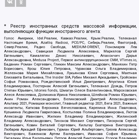
* Реестр иностранных средств массовой информации,
выполняющих функции иностранного агента:
Голос Америки, Idel.Реалии, Кавказ.Реалии, Крым.Реалии, Телеканал
Настоящее Время, Azatliq Radiosi, PCE/PC, Сибирь.Реалии, Фактограф,
Север.Реалии, Радио Свобода, MEDIUM-ORIENT, Пономарев Лев
Александрович, Савицкая Людмила Алексеевна, Маркелов Сергей
Евгеньевич, Камалягин Денис Николаевич, Апахончич Дарья
Александровна, Medusa Project, Первое антикоррупционное СМИ, VTimes.io,
Баданин Роман Сергеевич, Гликин Максим Александрович, Маняхин Петр
Борисович, Ярош Юлия Петровна, Чуракова Ольга Владимировна,
Железнова Мария Михайловна, Лукьянова Юлия Сергеевна, Маетная
Елизавета Витальевна, The Insider SIA, Рубин Михаил Аркадьевич, Гройсман
Софья Романовна, Рождественский Илья Дмитриевич, Апухтина Юлия
Владимировна, Постернак Алексей Евгеньевич, Телеканал Дождь, Петров
Степан Юрьевич, Istories fonds, Шмагун Олеся Валентиновна, Мароховская
Алеся Алексеевна, Долинина Ирина Николаевна, Шлейнов Роман Юрьевич,
Анин Роман Александрович, Великовский Дмитрий Александрович,
Альтаир 2021, Ромашки монолит, Главный редактор 2021, Вега 2021, Важные
иноагенты, Каткова Вероника Вячеславовна, Карезина Инна Павловна,
Кузьмина Людмила Гавриловна, Костылева Полина Владимировна, Лютов
Александр Иванович, Жилкин Владимир Владимирович, Жилинский
Владимир Александрович, Тихонов Михаил Сергеевич, Пискунов Сергей
Евгеньевич, Ковин Виталий Сергеевич, Кильтау Екатерина Викторовна,
Любарев Аркадий Ефимович, Гурман Юрий Альбертович, Грезев Александр
Викторович, Важенков Артем Валерьевич, Иванова София Юрьевна,
Пигалкин Илья Валерьевич, Петров Алексей Викторович, Егоров Владимир