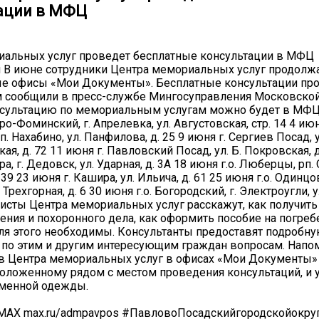
ации в МФЦ
иальных услуг проведет бесплатные консультации в МФЦ
 В июне сотрудники Центра мемориальных услуг продолж
е офисы «Мои Документы». Бесплатные консультации про
 сообщили в пресс-службе Мингосуправления Московской
нсультацию по мемориальным услугам можно будет в МФЦ
аро-Фоминский, г. Апрелевка, ул. Августовская, стр. 14 4 июня
п. Нахабино, ул. Панфилова, д. 25 9 июня г. Сергиев Посад, у
я, д. 72 11 июня г. Павловский Посад, ул. Б. Покровская, д
ра, г. Дедовск, ул. Ударная, д. 3А 18 июня г.о. Люберцы, рп.
. 39 23 июня г. Кашира, ул. Ильича, д. 61 25 июня г.о. Одинцо
. Трехгорная, д. 6 30 июня г.о. Богородский, г. Электроугли, 
листы Центра мемориальных услуг расскажут, как получить
ения и похоронного дела, как оформить пособие на погреб
я этого необходимы. Консультанты предоставят подробн
о этим и другим интересующим граждан вопросам. Напом
ов Центра мемориальных услуг в офисах «Мои Документы»
положенному рядом с местом проведения консультаций, и у
менной одежды.
 MAX max.ru/admpavpos #ПавловоПосадскийгородскойокру