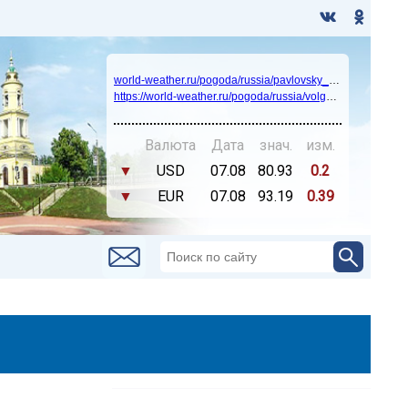
world-weather.ru/pogoda/russia/pavlovsky_posad/14days/
https://world-weather.ru/pogoda/russia/volgograd/
Валюта
Дата
знач.
изм.
▼
USD
07.08
80.93
0.2
▼
EUR
07.08
93.19
0.39