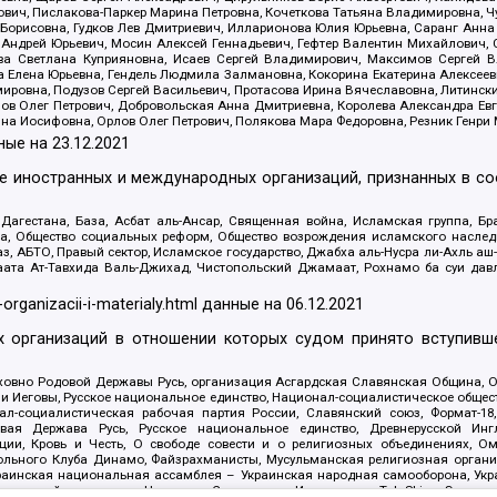
ович, Пислакова-Паркер Марина Петровна, Кочеткова Татьяна Владимировна, Ч
Борисовна, Гудков Лев Дмитриевич, Илларионова Юлия Юрьевна, Саранг Анна
Андрей Юрьевич, Мосин Алексей Геннадьевич, Гефтер Валентин Михайлович,
а Светлана Куприяновна, Исаев Сергей Владимирович, Максимов Сергей Вл
а Елена Юрьевна, Гендель Людмила Залмановна, Кокорина Екатерина Алексее
ровна, Подузов Сергей Васильевич, Протасова Ирина Вячеславовна, Литинск
ов Олег Петрович, Добровольская Анна Дмитриевна, Королева Александра Ев
яна Иосифовна, Орлов Олег Петрович, Полякова Мара Федоровна, Резник Генри
ные на
23.12.2021
ле иностранных и международных организаций, признанных в с
гестана, База, Асбат аль-Ансар, Священная война, Исламская группа, Бра
ана, Общество социальных реформ, Общество возрождения исламского насле
з, АБТО, Правый сектор, Исламское государство, Джабха аль-Нусра ли-Ахль а
та Ат-Тавхида Валь-Джихад, Чистопольский Джамаат, Рохнамо ба суи давлат
-organizacii-i-materialy.html
данные на
06.12.2021
 организаций в отношении которых судом принято вступивше
Духовно Родовой Державы Русь, организация Асгардская Славянская Община,
ли Иеговы, Русское национальное единство, Национал-социалистическое обще
нал-социалистическая рабочая партия России, Славянский союз, Формат-
вая Держава Русь, Русское национальное единство, Древнерусской Ингл
ии, Кровь и Честь, О свободе совести и о религиозных объединениях, Ом
тбольного Клуба Динамо, Файзрахманисты, Мусульманская религиозная орган
раинская национальная ассамблея – Украинская народная самооборона, Укра
ледователей инглиизма, Народная Социальная Инициатива, TulaSkins, Этноп