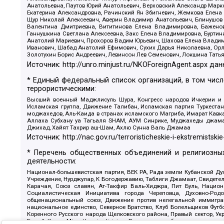
Анатольевна, Паутов Юрий Анатольевич, Верховский Александр Марк
Екатерина Александровна, Рачинский Ян Збигневич, Жемкова Елена 
Щур Николай Алексеевич, Аверин Владимир Анатольевич, Блинушов 
Валентина Дмитриевна, Вититинова Елена Владимировна, Баженов
Ганнушкина Светлана Алексеевна, Закс Елена Владимировна, Буртин
Анатолий Мариевич, Прохоров Вадим Юрьевич, Шахова Елена Владими
Иванович, Шабад Анатолий Ефимович, Сухих Дарья Николаевна, Орл
Золотухин Борис Андреевич, Левинсон Лев Семенович, Локшина Тать
Источник:
http://unro.minjust.ru/NKOForeignAgent.aspx
дан
* Единый федеральный список организаций, в том чис
террористическими:
Высший военный Маджлисуль Шура, Конгресс народов Ичкерии и Да
Исламская группа, Движение Талибан, Исламская партия Туркест
моджахедов, Аль-Каида в странах исламского Магриба, Имарат Кавка
Аллаха Субхану уа Тагьаля SHAM, АУМ Синрике, Муджахеды джамаа
Джихад, Хайят Тахрир аш-Шам, Ахлю Сунна Валь Джамаа
Источник:
http://nac.gov.ru/terroristicheskie-i-ekstremistskie
* Перечень общественных объединений и религиозных
деятельности:
Национал-большевистская партия, ВЕК РА, Рада земли Кубанской 
Учреждение, Нурджулар, К Богодержавию, Таблиги Джамаат, Свидете
Карачая, Союз славян, Ат-Такфир Валь-Хиджра, Пит Буль, Нацио
Социалистическая Инициатива города Череповца, Духовно-Родо
общенациональный союз, Движение против нелегальной иммиграц
национальное единство, Северное Братство, Клуб Болельщиков Фу
Коренного Русского народа Щелковского района, Правый сектор, Ук
Белый Крест, Misanthropic division, Религиозное объединение пос