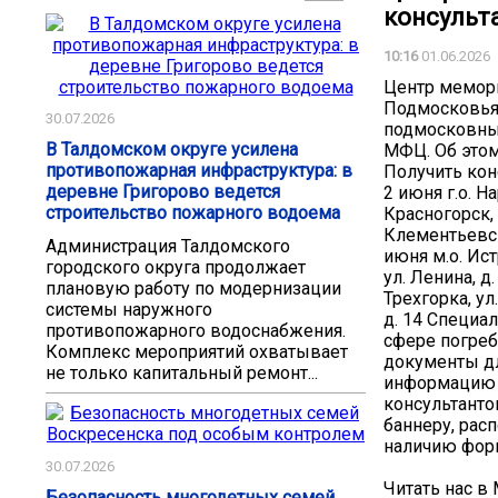
консульт
10:16
01.06.2026
Центр мемор
Подмосковья
30.07.2026
подмосковны
В Талдомском округе усилена
МФЦ. Об этом
противопожарная инфраструктура: в
Получить ко
деревне Григорово ведется
2 июня г.о. Н
строительство пожарного водоема
Красногорск, 
Клементьевска
Администрация Талдомского
июня м.о. Ист
городского округа продолжает
ул. Ленина, д
плановую работу по модернизации
Трехгорка, ул
системы наружного
д. 14 Специа
противопожарного водоснабжения.
сфере погреб
Комплекс мероприятий охватывает
документы дл
не только капитальный ремонт...
информацию п
консультант
баннеру, рас
наличию фор
30.07.2026
Читать нас в
Безопасность многодетных семей