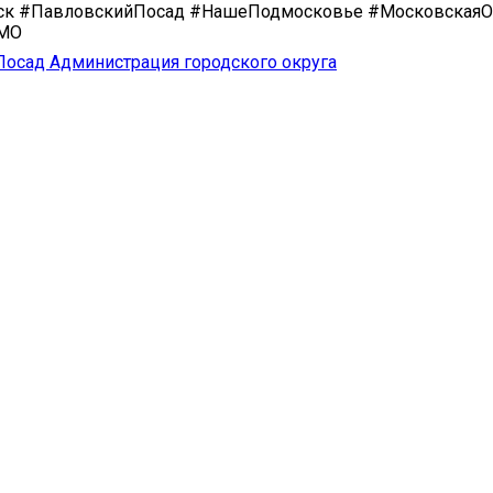
ск #ПавловскийПосад #НашеПодмосковье #МосковскаяО
иМО
осад Администрация городского округа