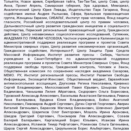
Тольятти, Новое время, Серебряная тайга, Так-Так-Так, центр Сова, центр
Анна, Проект Апрель, Самарская губерния, Эра здоровья, Мемориал,
Аналитический Центр Юрия Левады, Издательство Парк Гагарина, Фонд
содействия имени Андрея Рылькова, Сфера, Уральская правозащитная
группа, Женщины Евразии, СИБАЛЬТ, Институт прав человека, Фонд защиты
гласности, Российский исследовательский центр по правам человека,
Дальневосточный центр развития гражданских инициатив и социального
партнерства, Пермский региональный правозащитный центр, Гражданское
действие, Центр независимых социологических исследований, Сутяжник,
АКАДЕМИЯ ПО ПРАВАМ ЧЕЛОВЕКА, Частное учреждение в Калининграде по
административной поддержке реализации программ и проектов Совета
Министров северных стран, Центр развития некоммерческих организаций,
Гражданское содействие, Интернешнл-Р, Центр Защиты Прав Средств
Массовой Информации, Институт развития прессы - Сибирь, Частное
учреждение в Санкт-Петербурге по административной поддержке
реализации программ и проектов Совета Министров Северных Стран, Фонд
поддержки свободы прессы, Гражданский контроль, Человек и Закон,
Общественная комиссия по сохранению наследия академика Сахарова,
МЕМО. РУ, Институт региональной прессы, Институт Развития Свободы
Информации, Экозащита!-Женсовет, Общественный вердикт, Евразийская
антимонопольная ассоциация, Дзугкоева Регина Николаевна, Кривенко
Сергей Владимирович, Милославский Павел Юрьевич, Шнырова Ольга
Вадимовна, Чанышева Лилия Айратовна, Сидорович Ольга Борисовна,
Туровский Александр Алексеевич, Васильева Анастасия Евгеньевна, Ривина
Анна Валерьевна, Бурдина Юлия Владимировна, Бойко Анатолий
Николаевич, Пивоваров Андрей Сергеевич, Дугин Сергей Георгиевич, Аверин
Виталий Евгеньевич, Барахоев Магомед Бекханович, Шевченко Дмитрий
Александрович, Шарипков Олег Викторович, Мошель Ирина Ароновна,
Шведов Григорий Сергеевич, Пономарев Лев Александрович, Созаев
Валерий Валерьевич, Каргалицкий Борис Юльевич, Исакова Ирина
Александровна, Исламов Тимур Рифгатович, Романова Ольга Евгеньевна,
Щаров Сергей Алексадрович, Цирульников Борис Альбертович, Халидова