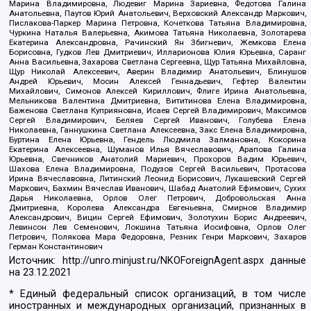
Марина Владимировна, Людевиг Марина Зариевна, Федотова Галина
Анатольевна, Паутов Юрий Анатольевич, Верховский Александр Маркович,
Пислакова-Паркер Марина Петровна, Кочеткова Татьяна Владимировна,
Чуркина Наталья Валерьевна, Акимова Татьяна Николаевна, Золотарева
Екатерина Александровна, Рачинский Ян Збигневич, Жемкова Елена
Борисовна, Гудков Лев Дмитриевич, Илларионова Юлия Юрьевна, Саранг
Анна Васильевна, Захарова Светлана Сергеевна, Щур Татьяна Михайловна,
Щур Николай Алексеевич, Аверин Владимир Анатольевич, Блинушов
Андрей Юрьевич, Мосин Алексей Геннадьевич, Гефтер Валентин
Михайлович, Симонов Алексей Кириллович, Флиге Ирина Анатольевна,
Мельникова Валентина Дмитриевна, Вититинова Елена Владимировна,
Баженова Светлана Куприяновна, Исаев Сергей Владимирович, Максимов
Сергей Владимирович, Беляев Сергей Иванович, Голубева Елена
Николаевна, Ганнушкина Светлана Алексеевна, Закс Елена Владимировна,
Буртина Елена Юрьевна, Гендель Людмила Залмановна, Кокорина
Екатерина Алексеевна, Шуманов Илья Вячеславович, Арапова Галина
Юрьевна, Свечников Анатолий Мариевич, Прохоров Вадим Юрьевич,
Шахова Елена Владимировна, Подузов Сергей Васильевич, Протасова
Ирина Вячеславовна, Литинский Леонид Борисович, Лукашевский Сергей
Маркович, Бахмин Вячеслав Иванович, Шабад Анатолий Ефимович, Сухих
Дарья Николаевна, Орлов Олег Петрович, Добровольская Анна
Дмитриевна, Королева Александра Евгеньевна, Смирнов Владимир
Александрович, Вицин Сергей Ефимович, Золотухин Борис Андреевич,
Левинсон Лев Семенович, Локшина Татьяна Иосифовна, Орлов Олег
Петрович, Полякова Мара Федоровна, Резник Генри Маркович, Захаров
Герман Константинович
Источник:
http://unro.minjust.ru/NKOForeignAgent.aspx
данные
на
23.12.2021
* Единый федеральный список организаций, в том числе
иностранных и международных организаций, признанных в