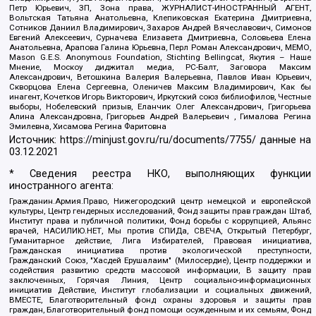
Петр Юрьевич, ЗП, Зона права, ЖУРНАЛИСТ-ИНОСТРАННЫЙ АГЕНТ,
Вольтская Татьяна Анатольевна, Клепиковская Екатерина Дмитриевна,
Сотников Даниил Владимирович, Захаров Андрей Вячеславович, Симонов
Евгений Алексеевич, Сурначева Елизавета Дмитриевна, Соловьева Елена
Анатольевна, Арапова Галина Юрьевна, Перл Роман Александрович, МЕМО,
Mason G.E.S. Anonymous Foundation, Stichting Bellingcat, Якутия – Наше
Мнение, Москоу диджитал медиа, РС-Балт, Заговора Максим
Александрович, Ветошкина Валерия Валерьевна, Павлов Иван Юрьевич,
Скворцова Елена Сергеевна, Оленичев Максим Владимирович, Как бы
инагент, Кочетков Игорь Викторович, Иркутский союз библиофилов, Честные
выборы, Нобелевский призыв, Еланчик Олег Александрович, Григорьева
Алина Александровна, Григорьев Андрей Валерьевич , Гималова Регина
Эмилевна, Хисамова Регина Фаритовна
Источник:
https://minjust.gov.ru/ru/documents/7755/
данные на
03.12.2021
* Сведения реестра НКО, выполняющих функции
иностранного агента:
Гражданин.Армия.Право, Нижегородский центр немецкой и европейской
культуры, Центр гендерных исследований, Фонд защиты прав граждан Штаб,
Институт права и публичной политики, Фонд борьбы с коррупцией, Альянс
врачей, НАСИЛИЮ.НЕТ, Мы против СПИДа, СВЕЧА, Открытый Петербург,
Гуманитарное действие, Лига Избирателей, Правовая инициатива,
Гражданская инициатива против экологической преступности,
Гражданский Союз, "Хасдей Ерушалаим" (Милосердие), Центр поддержки и
содействия развитию средств массовой информации, В защиту прав
заключенных, Горячая Линия, Центр социально-информационных
инициатив Действие, Институт глобализации и социальных движений,
ВМЕСТЕ, Благотворительный фонд охраны здоровья и защиты прав
граждан, Благотворительный фонд помощи осужденным и их семьям, Фонд