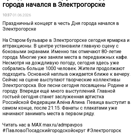
города начался в Электрогорске
10:37
01.06.2026
Праздничный концерт в честь Дня города начался в
Электрогорске
На Старом бульваре в Электрогорске сегодня ярмарка и
аттракционы. В центре установили главную сцену с
боковыми экранами. Именно так отмечают 80-летие
города. Многие уже заняли места в передвижных кафе.
Несмотря на дождливую погоду, сегодня здесь уже
собрались больше 1000 человек. Жители продолжают
подходить. Основной наплыв ожидается ближе к вечеру.
Сейчас на сцене выступают творческие коллективы
Электрогорска. Все песни сегодня посвящены Родине и
городу. Впереди ещё много выступлений. Главной
гостьей сегодня станет заслуженная артистка
Российской Федерации Алёна Апина. Певица выступит в
самом конце, после 21:15. Фанаты с плакатами уже
начинают занимать места в первом ряду.
Читать нас в MAX max.ru/admpavpos
#ПавловоПосадскийгородскойокруг #Электрогорск