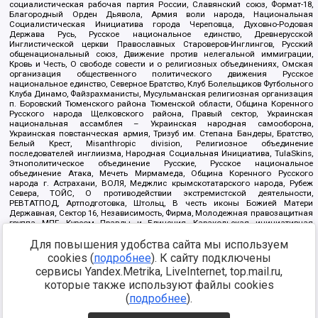
социалистическая рабочая партия России, Славянский союз, Формат-18,
Благородный Орден Дьявола, Армия воли народа, Национальная
Социалистическая Инициатива города Череповца, Духовно-Родовая
Держава Русь, Русское национальное единство, Древнерусской
Инглистической церкви Православных Староверов-Инглингов, Русский
общенациональный союз, Движение против нелегальной иммиграции,
Кровь и Честь, О свободе совести и о религиозных объединениях, Омская
организация общественного политического движения Русское
национальное единство, Северное Братство, Клуб Болельщиков Футбольного
Клуба Динамо, Файзрахманисты, Мусульманская религиозная организация
п. Боровский Тюменского района Тюменской области, Община Коренного
Русского народа Щелковского района, Правый сектор, Украинская
национальная ассамблея – Украинская народная самооборона,
Украинская повстанческая армия, Тризуб им. Степана Бандеры, Братство,
Белый Крест, Misanthropic division, Религиозное объединение
последователей инглиизма, Народная Социальная Инициатива, TulaSkins,
Этнополитическое объединение Русские, Русское национальное
объединение Атака, Мечеть Мирмамеда, Община Коренного Русского
народа г. Астрахани, ВОЛЯ, Меджлис крымскотатарского народа, Рубеж
Севера, ТОЙС, О противодействии экстремистской деятельности,
РЕВТАТПОД, Артподготовка, Штольц, В честь иконы Божией Матери
Державная, Сектор 16, Независимость, Фирма, Молодежная правозащитная
группа МПГ, Курсом Правды и Единения, Каракольская инициативная
группа, Автоград Крю, Союз Славянских Сил Руси, Алля-Аят,
Для повышения удобства сайта мы используем
Благотворительный пансионат Ак Умут, Русская республика Русь,
Арестантское уголовное единство, Башкорт, Нация и свобода, W.H.С., Фалунь
cookies (
подробнее
). К сайту подключены
Дафа, Иртыш Ultras, Русский Патриотический клуб-Новокузнецк/РПК,
сервисы Yandex.Metrika, LiveInternet, top.mail.ru,
Сибирский державный союз, Фонд борьбы с коррупцией, Фонд защиты прав
граждан, Штабы Навального, Совет граждан СССР Прикубанского округа г.
которые также используют файлы cookies
Краснодара
(
подробнее
).
Источник:
https://minjust.gov.ru/ru/documents/7822/
данные на