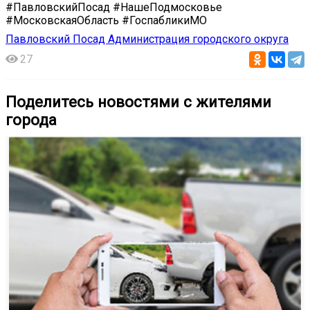
#ПавловскийПосад #НашеПодмосковье
#МосковскаяОбласть #ГоспабликиМО
Павловский Посад Администрация городского округа
27
Поделитесь новостями с жителями
города