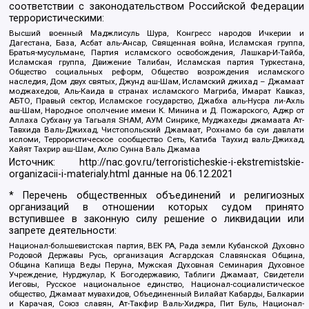
соответствии с законодательством Российской Федерации
террористическими:
Высший военный Маджлисуль Шура, Конгресс народов Ичкерии и
Дагестана, База, Асбат аль-Ансар, Священная война, Исламская группа,
Братья-мусульмане, Партия исламского освобождения, Лашкар-И-Тайба,
Исламская группа, Движение Талибан, Исламская партия Туркестана,
Общество социальных реформ, Общество возрождения исламского
наследия, Дом двух святых, Джунд аш-Шам, Исламский джихад – Джамаат
моджахедов, Аль-Каида в странах исламского Магриба, Имарат Кавказ,
АБТО, Правый сектор, Исламское государство, Джабха аль-Нусра ли-Ахль
аш-Шам, Народное ополчение имени К. Минина и Д. Пожарского, Аджр от
Аллаха Субхану уа Тагьаля SHAM, АУМ Синрике, Муджахеды джамаата Ат-
Тавхида Валь-Джихад, Чистопольский Джамаат, Рохнамо ба суи давлати
исломи, Террористическое сообщество Сеть, Катиба Таухид валь-Джихад,
Хайят Тахрир аш-Шам, Ахлю Сунна Валь Джамаа
Источник:
http://nac.gov.ru/terroristicheskie-i-ekstremistskie-
organizacii-i-materialy.html
данные на
06.12.2021
* Перечень общественных объединений и религиозных
организаций в отношении которых судом принято
вступившее в законную силу решение о ликвидации или
запрете деятельности:
Национал-большевистская партия, ВЕК РА, Рада земли Кубанской Духовно
Родовой Державы Русь, организация Асгардская Славянская Община,
Община Капища Веды Перуна, Мужская Духовная Семинария Духовное
Учреждение, Нурджулар, К Богодержавию, Таблиги Джамаат, Свидетели
Иеговы, Русское национальное единство, Национал-социалистическое
общество, Джамаат мувахидов, Объединенный Вилайат Кабарды, Балкарии
и Карачая, Союз славян, Ат-Такфир Валь-Хиджра, Пит Буль, Национал-