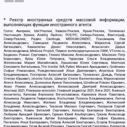
* Реестр иностранных средств массовой информации,
выполняющих функции иностранного агента:
Голос Америки, Idel.Реалии, Кавказ.Реалии, Крым.Реалии, Телеканал
Настоящее Время, Azatliq Radiosi, PCE/PC, Сибирь.Реалии, Фактограф,
Север.Реалии, Радио Свобода, MEDIUM-ORIENT, Пономарев Лев
Александрович, Савицкая Людмила Алексеевна, Маркелов Сергей
Евгеньевич, Камалягин Денис Николаевич, Апахончич Дарья
Александровна, Medusa Project, Первое антикоррупционное СМИ, VTimes.io,
Баданин Роман Сергеевич, Гликин Максим Александрович, Маняхин Петр
Борисович, Ярош Юлия Петровна, Чуракова Ольга Владимировна,
Железнова Мария Михайловна, Лукьянова Юлия Сергеевна, Маетная
Елизавета Витальевна, The Insider SIA, Рубин Михаил Аркадьевич, Гройсман
Софья Романовна, Рождественский Илья Дмитриевич, Апухтина Юлия
Владимировна, Постернак Алексей Евгеньевич, Телеканал Дождь, Петров
Степан Юрьевич, Istories fonds, Шмагун Олеся Валентиновна, Мароховская
Алеся Алексеевна, Долинина Ирина Николаевна, Шлейнов Роман Юрьевич,
Анин Роман Александрович, Великовский Дмитрий Александрович,
Альтаир 2021, Ромашки монолит, Главный редактор 2021, Вега 2021, Важные
иноагенты, Каткова Вероника Вячеславовна, Карезина Инна Павловна,
Кузьмина Людмила Гавриловна, Костылева Полина Владимировна, Лютов
Александр Иванович, Жилкин Владимир Владимирович, Жилинский
Владимир Александрович, Тихонов Михаил Сергеевич, Пискунов Сергей
Евгеньевич, Ковин Виталий Сергеевич, Кильтау Екатерина Викторовна,
Любарев Аркадий Ефимович, Гурман Юрий Альбертович, Грезев Александр
Викторович, Важенков Артем Валерьевич, Иванова София Юрьевна,
Пигалкин Илья Валерьевич, Петров Алексей Викторович, Егоров Владимир
Владимирович, Гусев Андрей Юрьевич, Смирнов Сергей Сергеевич, Верзилов