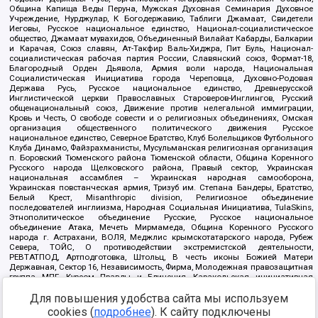
Община Капища Веды Перуна, Мужская Духовная Семинария Духовное
Учреждение, Нурджулар, К Богодержавию, Таблиги Джамаат, Свидетели
Иеговы, Русское национальное единство, Национал-социалистическое
общество, Джамаат мувахидов, Объединенный Вилайат Кабарды, Балкарии
и Карачая, Союз славян, Ат-Такфир Валь-Хиджра, Пит Буль, Национал-
социалистическая рабочая партия России, Славянский союз, Формат-18,
Благородный Орден Дьявола, Армия воли народа, Национальная
Социалистическая Инициатива города Череповца, Духовно-Родовая
Держава Русь, Русское национальное единство, Древнерусской
Инглистической церкви Православных Староверов-Инглингов, Русский
общенациональный союз, Движение против нелегальной иммиграции,
Кровь и Честь, О свободе совести и о религиозных объединениях, Омская
организация общественного политического движения Русское
национальное единство, Северное Братство, Клуб Болельщиков Футбольного
Клуба Динамо, Файзрахманисты, Мусульманская религиозная организация
п. Боровский Тюменского района Тюменской области, Община Коренного
Русского народа Щелковского района, Правый сектор, Украинская
национальная ассамблея – Украинская народная самооборона,
Украинская повстанческая армия, Тризуб им. Степана Бандеры, Братство,
Белый Крест, Misanthropic division, Религиозное объединение
последователей инглиизма, Народная Социальная Инициатива, TulaSkins,
Этнополитическое объединение Русские, Русское национальное
объединение Атака, Мечеть Мирмамеда, Община Коренного Русского
народа г. Астрахани, ВОЛЯ, Меджлис крымскотатарского народа, Рубеж
Севера, ТОЙС, О противодействии экстремистской деятельности,
РЕВТАТПОД, Артподготовка, Штольц, В честь иконы Божией Матери
Державная, Сектор 16, Независимость, Фирма, Молодежная правозащитная
группа МПГ, Курсом Правды и Единения, Каракольская инициативная
группа, Автоград Крю, Союз Славянских Сил Руси, Алля-Аят,
Для повышения удобства сайта мы используем
Благотворительный пансионат Ак Умут, Русская республика Русь,
Арестантское уголовное единство, Башкорт, Нация и свобода, W.H.С., Фалунь
cookies (
подробнее
). К сайту подключены
Дафа, Иртыш Ultras, Русский Патриотический клуб-Новокузнецк/РПК,