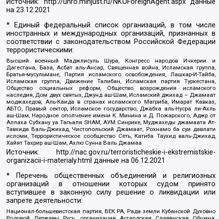
Источник:
http://unro.minjust.ru/NKOForeignAgent.aspx
данные
на
23.12.2021
* Единый федеральный список организаций, в том числе
иностранных и международных организаций, признанных в
соответствии с законодательством Российской Федерации
террористическими:
Высший военный Маджлисуль Шура, Конгресс народов Ичкерии и
Дагестана, База, Асбат аль-Ансар, Священная война, Исламская группа,
Братья-мусульмане, Партия исламского освобождения, Лашкар-И-Тайба,
Исламская группа, Движение Талибан, Исламская партия Туркестана,
Общество социальных реформ, Общество возрождения исламского
наследия, Дом двух святых, Джунд аш-Шам, Исламский джихад – Джамаат
моджахедов, Аль-Каида в странах исламского Магриба, Имарат Кавказ,
АБТО, Правый сектор, Исламское государство, Джабха аль-Нусра ли-Ахль
аш-Шам, Народное ополчение имени К. Минина и Д. Пожарского, Аджр от
Аллаха Субхану уа Тагьаля SHAM, АУМ Синрике, Муджахеды джамаата Ат-
Тавхида Валь-Джихад, Чистопольский Джамаат, Рохнамо ба суи давлати
исломи, Террористическое сообщество Сеть, Катиба Таухид валь-Джихад,
Хайят Тахрир аш-Шам, Ахлю Сунна Валь Джамаа
Источник:
http://nac.gov.ru/terroristicheskie-i-ekstremistskie-
organizacii-i-materialy.html
данные на
06.12.2021
* Перечень общественных объединений и религиозных
организаций в отношении которых судом принято
вступившее в законную силу решение о ликвидации или
запрете деятельности:
Национал-большевистская партия, ВЕК РА, Рада земли Кубанской Духовно
Родовой Державы Русь, организация Асгардская Славянская Община,