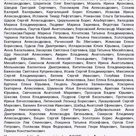
Александрович, Шарипков Олег Викторович, Мошель Ирина Ароновна,
Шведов Григорий Сергеевич, Пономарев Лев Александрович, Созаев
Валерий Валерьевич, Каргалицкий Борис Юльевич, Исакова Ирина
Александровна, Исламов Тимур Рифгатович, Романова Ольга Евгеньевна,
Щаров Сергей Алексадрович, Цирульников Борис Альбертович, Халидова
Марина Владимировна, Людевиг Марина Зариевна, Федотова Галина
Анатольевна, Паутов Юрий Анатольевич, Верховский Александр Маркович,
Пислакова-Паркер Марина Петровна, Кочеткова Татьяна Владимировна,
Чуркина Наталья Валерьевна, Акимова Татьяна Николаевна, Золотарева
Екатерина Александровна, Рачинский Ян Збигневич, Жемкова Елена
Борисовна, Гудков Лев Дмитриевич, Илларионова Юлия Юрьевна, Саранг
Анна Васильевна, Захарова Светлана Сергеевна, Щур Татьяна Михайловна,
Щур Николай Алексеевич, Аверин Владимир Анатольевич, Блинушов
Андрей Юрьевич, Мосин Алексей Геннадьевич, Гефтер Валентин
Михайлович, Симонов Алексей Кириллович, Флиге Ирина Анатольевна,
Мельникова Валентина Дмитриевна, Вититинова Елена Владимировна,
Баженова Светлана Куприяновна, Исаев Сергей Владимирович, Максимов
Сергей Владимирович, Беляев Сергей Иванович, Голубева Елена
Николаевна, Ганнушкина Светлана Алексеевна, Закс Елена Владимировна,
Буртина Елена Юрьевна, Гендель Людмила Залмановна, Кокорина
Екатерина Алексеевна, Шуманов Илья Вячеславович, Арапова Галина
Юрьевна, Свечников Анатолий Мариевич, Прохоров Вадим Юрьевич,
Шахова Елена Владимировна, Подузов Сергей Васильевич, Протасова
Ирина Вячеславовна, Литинский Леонид Борисович, Лукашевский Сергей
Маркович, Бахмин Вячеслав Иванович, Шабад Анатолий Ефимович, Сухих
Дарья Николаевна, Орлов Олег Петрович, Добровольская Анна
Дмитриевна, Королева Александра Евгеньевна, Смирнов Владимир
Александрович, Вицин Сергей Ефимович, Золотухин Борис Андреевич,
Левинсон Лев Семенович, Локшина Татьяна Иосифовна, Орлов Олег
Петрович, Полякова Мара Федоровна, Резник Генри Маркович, Захаров
Герман Константинович