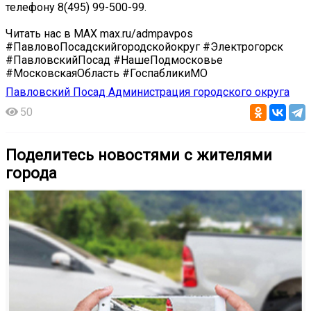
телефону 8(495) 99-500-99.
Читать нас в MAX max.ru/admpavpos
#ПавловоПосадскийгородскойокруг #Электрогорск
#ПавловскийПосад #НашеПодмосковье
#МосковскаяОбласть #ГоспабликиМО
Павловский Посад Администрация городского округа
50
Поделитесь новостями с жителями
города