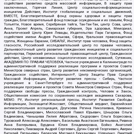
содействия развитию средств массовой информации, В защиту прав
заключенных, Горячая Линия, Центр социально-информационных
инициатив Действие, Институт глобализации и социальных движений,
ВМЕСТЕ, Благотворительный фонд охраны здоровья и защиты прав
граждан, Благотворительный фонд помощи осужденным и их семьям, Фонд
Тольятти, Новое время, Серебряная тайга, Так-Так-Так, центр Сова, центр
Анна, Проект Апрель, Самарская губерния, Эра здоровья, Мемориал,
Аналитический Центр Юрия Левады, Издательство Парк Гагарина, Фонд
содействия имени Андрея Рылькова, Сфера, Уральская правозащитная
группа, Женщины Евразии, СИБАЛЬТ, Институт прав человека, Фонд защиты
гласности, Российский исследовательский центр по правам человека,
Дальневосточный центр развития гражданских инициатив и социального
партнерства, Пермский региональный правозащитный центр, Гражданское
действие, Центр независимых социологических исследований, Сутяжник,
АКАДЕМИЯ ПО ПРАВАМ ЧЕЛОВЕКА, Частное учреждение в Калининграде по
административной поддержке реализации программ и проектов Совета
Министров северных стран, Центр развития некоммерческих организаций,
Гражданское содействие, Интернешнл-Р, Центр Защиты Прав Средств
Массовой Информации, Институт развития прессы - Сибирь, Частное
учреждение в Санкт-Петербурге по административной поддержке
реализации программ и проектов Совета Министров Северных Стран, Фонд
поддержки свободы прессы, Гражданский контроль, Человек и Закон,
Общественная комиссия по сохранению наследия академика Сахарова,
МЕМО. РУ, Институт региональной прессы, Институт Развития Свободы
Информации, Экозащита!-Женсовет, Общественный вердикт, Евразийская
антимонопольная ассоциация, Дзугкоева Регина Николаевна, Кривенко
Сергей Владимирович, Милославский Павел Юрьевич, Шнырова Ольга
Вадимовна, Чанышева Лилия Айратовна, Сидорович Ольга Борисовна,
Туровский Александр Алексеевич, Васильева Анастасия Евгеньевна, Ривина
Анна Валерьевна, Бурдина Юлия Владимировна, Бойко Анатолий
Николаевич, Пивоваров Андрей Сергеевич, Дугин Сергей Георгиевич, Аверин
Виталий Евгеньевич, Барахоев Магомед Бекханович, Шевченко Дмитрий