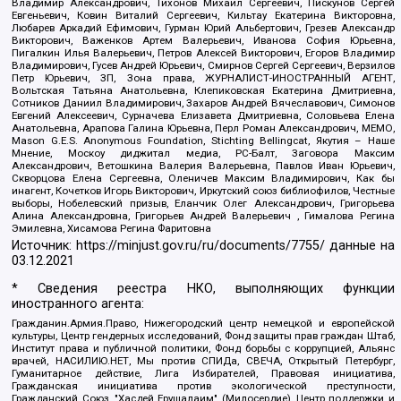
Владимир Александрович, Тихонов Михаил Сергеевич, Пискунов Сергей
Евгеньевич, Ковин Виталий Сергеевич, Кильтау Екатерина Викторовна,
Любарев Аркадий Ефимович, Гурман Юрий Альбертович, Грезев Александр
Викторович, Важенков Артем Валерьевич, Иванова София Юрьевна,
Пигалкин Илья Валерьевич, Петров Алексей Викторович, Егоров Владимир
Владимирович, Гусев Андрей Юрьевич, Смирнов Сергей Сергеевич, Верзилов
Петр Юрьевич, ЗП, Зона права, ЖУРНАЛИСТ-ИНОСТРАННЫЙ АГЕНТ,
Вольтская Татьяна Анатольевна, Клепиковская Екатерина Дмитриевна,
Сотников Даниил Владимирович, Захаров Андрей Вячеславович, Симонов
Евгений Алексеевич, Сурначева Елизавета Дмитриевна, Соловьева Елена
Анатольевна, Арапова Галина Юрьевна, Перл Роман Александрович, МЕМО,
Mason G.E.S. Anonymous Foundation, Stichting Bellingcat, Якутия – Наше
Мнение, Москоу диджитал медиа, РС-Балт, Заговора Максим
Александрович, Ветошкина Валерия Валерьевна, Павлов Иван Юрьевич,
Скворцова Елена Сергеевна, Оленичев Максим Владимирович, Как бы
инагент, Кочетков Игорь Викторович, Иркутский союз библиофилов, Честные
выборы, Нобелевский призыв, Еланчик Олег Александрович, Григорьева
Алина Александровна, Григорьев Андрей Валерьевич , Гималова Регина
Эмилевна, Хисамова Регина Фаритовна
Источник:
https://minjust.gov.ru/ru/documents/7755/
данные на
03.12.2021
* Сведения реестра НКО, выполняющих функции
иностранного агента:
Гражданин.Армия.Право, Нижегородский центр немецкой и европейской
культуры, Центр гендерных исследований, Фонд защиты прав граждан Штаб,
Институт права и публичной политики, Фонд борьбы с коррупцией, Альянс
врачей, НАСИЛИЮ.НЕТ, Мы против СПИДа, СВЕЧА, Открытый Петербург,
Гуманитарное действие, Лига Избирателей, Правовая инициатива,
Гражданская инициатива против экологической преступности,
Гражданский Союз, "Хасдей Ерушалаим" (Милосердие), Центр поддержки и