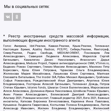
Мы в социальных сетях:
* Реестр иностранных средств массовой информации,
выполняющих функции иностранного агента:
Голос Америки, Idel.Реалии, Кавказ.Реалии, Крым.Реалии, Телеканал
Настоящее Время, Azatliq Radiosi, PCE/PC, Сибирь.Реалии, Фактограф,
Север.Реалии, Радио Свобода, MEDIUM-ORIENT, Пономарев Лев
Александрович, Савицкая Людмила Алексеевна, Маркелов Сергей
Евгеньевич, Камалягин Денис Николаевич, Апахончич Дарья
Александровна, Medusa Project, Первое антикоррупционное СМИ, VTimes.io,
Баданин Роман Сергеевич, Гликин Максим Александрович, Маняхин Петр
Борисович, Ярош Юлия Петровна, Чуракова Ольга Владимировна,
Железнова Мария Михайловна, Лукьянова Юлия Сергеевна, Маетная
Елизавета Витальевна, The Insider SIA, Рубин Михаил Аркадьевич, Гройсман
Софья Романовна, Рождественский Илья Дмитриевич, Апухтина Юлия
Владимировна, Постернак Алексей Евгеньевич, Телеканал Дождь, Петров
Степан Юрьевич, Istories fonds, Шмагун Олеся Валентиновна, Мароховская
Алеся Алексеевна, Долинина Ирина Николаевна, Шлейнов Роман Юрьевич,
Анин Роман Александрович, Великовский Дмитрий Александрович,
Альтаир 2021, Ромашки монолит, Главный редактор 2021, Вега 2021, Важные
иноагенты, Каткова Вероника Вячеславовна, Карезина Инна Павловна,
Кузьмина Людмила Гавриловна, Костылева Полина Владимировна, Лютов
Александр Иванович, Жилкин Владимир Владимирович, Жилинский