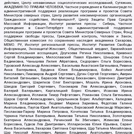
действие, Центр независимых социологических исследований, Сутяжник,
АКАДЕМИЯ ПО ПРАВАМ ЧЕЛОВЕКА, Частное учреждение в Калининграде по
административной поддержке реализации программ и проектов Совета
Министров северных стран, Центр развития некоммерческих организаций,
Гражданское содействие, Интернешнл-Р, Центр Защиты Прав Средств
Массовой Информации, Институт развития прессы - Сибирь, Частное
учреждение в Санкт-Петербурге по административной поддержке
реализации программ и проектов Совета Министров Северных Стран, Фонд
поддержки свободы прессы, Гражданский контроль, Человек и Закон,
Общественная комиссия по сохранению наследия академика Сахарова,
МЕМО. РУ, Институт региональной прессы, Институт Развития Свободы
Информации, Экозащита!-Женсовет, Общественный вердикт, Евразийская
антимонопольная ассоциация, Дзугкоева Регина Николаевна, Кривенко
Сергей Владимирович, Милославский Павел Юрьевич, Шнырова Ольга
Вадимовна, Чанышева Лилия Айратовна, Сидорович Ольга Борисовна,
Туровский Александр Алексеевич, Васильева Анастасия Евгеньевна, Ривина
Анна Валерьевна, Бурдина Юлия Владимировна, Бойко Анатолий
Николаевич, Пивоваров Андрей Сергеевич, Дугин Сергей Георгиевич, Аверин
Виталий Евгеньевич, Барахоев Магомед Бекханович, Шевченко Дмитрий
Александрович, Шарипков Олег Викторович, Мошель Ирина Ароновна,
Шведов Григорий Сергеевич, Пономарев Лев Александрович, Созаев
Валерий Валерьевич, Каргалицкий Борис Юльевич, Исакова Ирина
Александровна, Исламов Тимур Рифгатович, Романова Ольга Евгеньевна,
Щаров Сергей Алексадрович, Цирульников Борис Альбертович, Халидова
Марина Владимировна, Людевиг Марина Зариевна, Федотова Галина
Анатольевна, Паутов Юрий Анатольевич, Верховский Александр Маркович,
Пислакова-Паркер Марина Петровна, Кочеткова Татьяна Владимировна,
Чуркина Наталья Валерьевна, Акимова Татьяна Николаевна, Золотарева
Екатерина Александровна, Рачинский Ян Збигневич, Жемкова Елена
Борисовна, Гудков Лев Дмитриевич, Илларионова Юлия Юрьевна, Саранг
Анна Васильевна, Захарова Светлана Сергеевна, Щур Татьяна Михайловна,
Щур Николай Алексеевич, Аверин Владимир Анатольевич, Блинушов