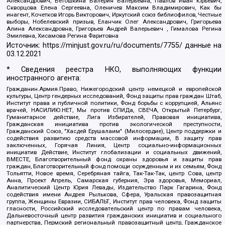
Александрович, Ветошкина Валерия Валерьевна, Павлов Иван Юрьевич,
Скворцова Елена Сергеевна, Оленичев Максим Владимирович, Как бы
инагент, Кочетков Игорь Викторович, Иркутский союз библиофилов, Честные
выборы, Нобелевский призыв, Еланчик Олег Александрович, Григорьева
Алина Александровна, Григорьев Андрей Валерьевич , Гималова Регина
Эмилевна, Хисамова Регина Фаритовна
Источник:
https://minjust.gov.ru/ru/documents/7755/
данные на
03.12.2021
* Сведения реестра НКО, выполняющих функции
иностранного агента:
Гражданин.Армия.Право, Нижегородский центр немецкой и европейской
культуры, Центр гендерных исследований, Фонд защиты прав граждан Штаб,
Институт права и публичной политики, Фонд борьбы с коррупцией, Альянс
врачей, НАСИЛИЮ.НЕТ, Мы против СПИДа, СВЕЧА, Открытый Петербург,
Гуманитарное действие, Лига Избирателей, Правовая инициатива,
Гражданская инициатива против экологической преступности,
Гражданский Союз, "Хасдей Ерушалаим" (Милосердие), Центр поддержки и
содействия развитию средств массовой информации, В защиту прав
заключенных, Горячая Линия, Центр социально-информационных
инициатив Действие, Институт глобализации и социальных движений,
ВМЕСТЕ, Благотворительный фонд охраны здоровья и защиты прав
граждан, Благотворительный фонд помощи осужденным и их семьям, Фонд
Тольятти, Новое время, Серебряная тайга, Так-Так-Так, центр Сова, центр
Анна, Проект Апрель, Самарская губерния, Эра здоровья, Мемориал,
Аналитический Центр Юрия Левады, Издательство Парк Гагарина, Фонд
содействия имени Андрея Рылькова, Сфера, Уральская правозащитная
группа, Женщины Евразии, СИБАЛЬТ, Институт прав человека, Фонд защиты
гласности, Российский исследовательский центр по правам человека,
Дальневосточный центр развития гражданских инициатив и социального
партнерства, Пермский региональный правозащитный центр, Гражданское