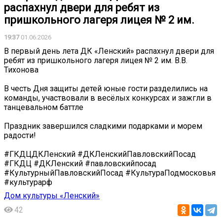
распахнул двери для ребят из
пришкольного лагеря лицея № 2 им.
19:37
01.06.2026
В первый день лета ДК «Ленский» распахнул двери для
ребят из пришкольного лагеря лицея № 2 им. В.В.
Тихонова ️
В честь Дня защиты детей юные гости разделились на
команды, участвовали в весёлых конкурсах и зажгли в
танцевальном баттле
Праздник завершился сладкими подарками и морем
радости!
#ГКДЦДКЛенский #ДКЛенскийПавловскийПосад
#ГКДЦ #ДКЛенский #павловскийпосад
#КультурныйПавловскийПосад #КультураПодмосковья
#культурарф
Дом культуры «Ленский»
42