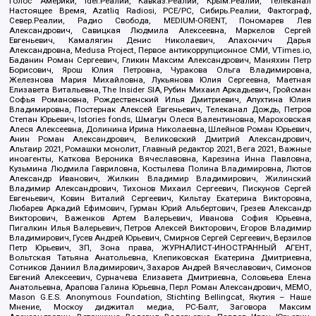
Голос Америки, Idel.Реалии, Кавказ.Реалии, Крым.Реалии, Телеканал
Настоящее Время, Azatliq Radiosi, PCE/PC, Сибирь.Реалии, Фактограф,
Север.Реалии, Радио Свобода, MEDIUM-ORIENT, Пономарев Лев
Александрович, Савицкая Людмила Алексеевна, Маркелов Сергей
Евгеньевич, Камалягин Денис Николаевич, Апахончич Дарья
Александровна, Medusa Project, Первое антикоррупционное СМИ, VTimes.io,
Баданин Роман Сергеевич, Гликин Максим Александрович, Маняхин Петр
Борисович, Ярош Юлия Петровна, Чуракова Ольга Владимировна,
Железнова Мария Михайловна, Лукьянова Юлия Сергеевна, Маетная
Елизавета Витальевна, The Insider SIA, Рубин Михаил Аркадьевич, Гройсман
Софья Романовна, Рождественский Илья Дмитриевич, Апухтина Юлия
Владимировна, Постернак Алексей Евгеньевич, Телеканал Дождь, Петров
Степан Юрьевич, Istories fonds, Шмагун Олеся Валентиновна, Мароховская
Алеся Алексеевна, Долинина Ирина Николаевна, Шлейнов Роман Юрьевич,
Анин Роман Александрович, Великовский Дмитрий Александрович,
Альтаир 2021, Ромашки монолит, Главный редактор 2021, Вега 2021, Важные
иноагенты, Каткова Вероника Вячеславовна, Карезина Инна Павловна,
Кузьмина Людмила Гавриловна, Костылева Полина Владимировна, Лютов
Александр Иванович, Жилкин Владимир Владимирович, Жилинский
Владимир Александрович, Тихонов Михаил Сергеевич, Пискунов Сергей
Евгеньевич, Ковин Виталий Сергеевич, Кильтау Екатерина Викторовна,
Любарев Аркадий Ефимович, Гурман Юрий Альбертович, Грезев Александр
Викторович, Важенков Артем Валерьевич, Иванова София Юрьевна,
Пигалкин Илья Валерьевич, Петров Алексей Викторович, Егоров Владимир
Владимирович, Гусев Андрей Юрьевич, Смирнов Сергей Сергеевич, Верзилов
Петр Юрьевич, ЗП, Зона права, ЖУРНАЛИСТ-ИНОСТРАННЫЙ АГЕНТ,
Вольтская Татьяна Анатольевна, Клепиковская Екатерина Дмитриевна,
Сотников Даниил Владимирович, Захаров Андрей Вячеславович, Симонов
Евгений Алексеевич, Сурначева Елизавета Дмитриевна, Соловьева Елена
Анатольевна, Арапова Галина Юрьевна, Перл Роман Александрович, МЕМО,
Mason G.E.S. Anonymous Foundation, Stichting Bellingcat, Якутия – Наше
Мнение, Москоу диджитал медиа, РС-Балт, Заговора Максим