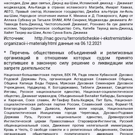
наследия, Дом двух святых, Джунд аш-Шам, Исламский джихад – Джамаат
моджахедов, Аль-Каида в странах исламского Магриба, Имарат Кавказ,
АБТО, Правый сектор, Исламское государство, Джабха аль-Нусра ли-Ахль
аш-Шам, Народное ополчение имени К. Минина и Д. Пожарского, Аджр от
Аллаха Субхану уа Тагьаля SHAM, АУМ Синрике, Муджахеды джамаата Ат-
Тавхида Валь-Джихад, Чистопольский Джамаат, Рохнамо ба суи давлати
исломи, Террористическое сообщество Сеть, Катиба Таухид валь-Джихад,
Хайят Тахрир аш-Шам, Ахлю Сунна Валь Джамаа
Источник:
http://nac.gov.ru/terroristicheskie-i-ekstremistskie-
organizacii-i-materialy.html
данные на
06.12.2021
* Перечень общественных объединений и религиозных
организаций в отношении которых судом принято
вступившее в законную силу решение о ликвидации или
запрете деятельности:
Национал-большевистская партия, ВЕК РА, Рада земли Кубанской Духовно
Родовой Державы Русь, организация Асгардская Славянская Община,
Община Капища Веды Перуна, Мужская Духовная Семинария Духовное
Учреждение, Нурджулар, К Богодержавию, Таблиги Джамаат, Свидетели
Иеговы, Русское национальное единство, Национал-социалистическое
общество, Джамаат мувахидов, Объединенный Вилайат Кабарды, Балкарии
и Карачая, Союз славян, Ат-Такфир Валь-Хиджра, Пит Буль, Национал-
социалистическая рабочая партия России, Славянский союз, Формат-18,
Благородный Орден Дьявола, Армия воли народа, Национальная
Социалистическая Инициатива города Череповца, Духовно-Родовая
Держава Русь, Русское национальное единство, Древнерусской
Инглистической церкви Православных Староверов-Инглингов, Русский
общенациональный союз, Движение против нелегальной иммиграции,
Кровь и Честь, О свободе совести и о религиозных объединениях, Омская
организация общественного политического движения Русское