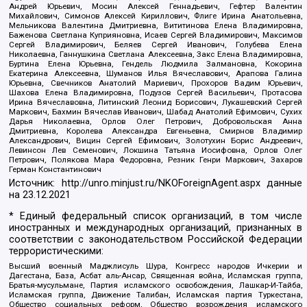
Андрей Юрьевич, Мосин Алексей Геннадьевич, Гефтер Валентин
Михайлович, Симонов Алексей Кириллович, Флиге Ирина Анатольевна,
Мельникова Валентина Дмитриевна, Вититинова Елена Владимировна,
Баженова Светлана Куприяновна, Исаев Сергей Владимирович, Максимов
Сергей Владимирович, Беляев Сергей Иванович, Голубева Елена
Николаевна, Ганнушкина Светлана Алексеевна, Закс Елена Владимировна,
Буртина Елена Юрьевна, Гендель Людмила Залмановна, Кокорина
Екатерина Алексеевна, Шуманов Илья Вячеславович, Арапова Галина
Юрьевна, Свечников Анатолий Мариевич, Прохоров Вадим Юрьевич,
Шахова Елена Владимировна, Подузов Сергей Васильевич, Протасова
Ирина Вячеславовна, Литинский Леонид Борисович, Лукашевский Сергей
Маркович, Бахмин Вячеслав Иванович, Шабад Анатолий Ефимович, Сухих
Дарья Николаевна, Орлов Олег Петрович, Добровольская Анна
Дмитриевна, Королева Александра Евгеньевна, Смирнов Владимир
Александрович, Вицин Сергей Ефимович, Золотухин Борис Андреевич,
Левинсон Лев Семенович, Локшина Татьяна Иосифовна, Орлов Олег
Петрович, Полякова Мара Федоровна, Резник Генри Маркович, Захаров
Герман Константинович
Источник:
http://unro.minjust.ru/NKOForeignAgent.aspx
данные
на
23.12.2021
* Единый федеральный список организаций, в том числе
иностранных и международных организаций, признанных в
соответствии с законодательством Российской Федерации
террористическими:
Высший военный Маджлисуль Шура, Конгресс народов Ичкерии и
Дагестана, База, Асбат аль-Ансар, Священная война, Исламская группа,
Братья-мусульмане, Партия исламского освобождения, Лашкар-И-Тайба,
Исламская группа, Движение Талибан, Исламская партия Туркестана,
Общество социальных реформ, Общество возрождения исламского