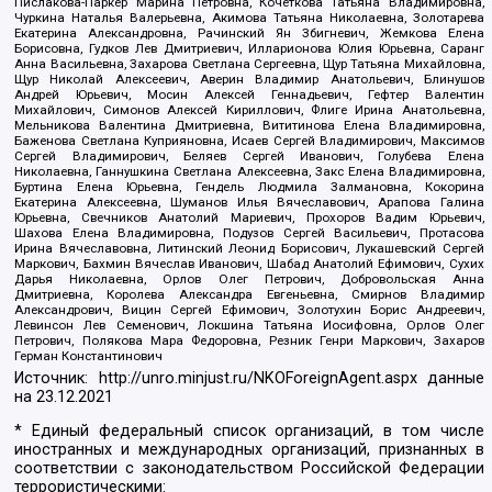
Пислакова-Паркер Марина Петровна, Кочеткова Татьяна Владимировна,
Чуркина Наталья Валерьевна, Акимова Татьяна Николаевна, Золотарева
Екатерина Александровна, Рачинский Ян Збигневич, Жемкова Елена
Борисовна, Гудков Лев Дмитриевич, Илларионова Юлия Юрьевна, Саранг
Анна Васильевна, Захарова Светлана Сергеевна, Щур Татьяна Михайловна,
Щур Николай Алексеевич, Аверин Владимир Анатольевич, Блинушов
Андрей Юрьевич, Мосин Алексей Геннадьевич, Гефтер Валентин
Михайлович, Симонов Алексей Кириллович, Флиге Ирина Анатольевна,
Мельникова Валентина Дмитриевна, Вититинова Елена Владимировна,
Баженова Светлана Куприяновна, Исаев Сергей Владимирович, Максимов
Сергей Владимирович, Беляев Сергей Иванович, Голубева Елена
Николаевна, Ганнушкина Светлана Алексеевна, Закс Елена Владимировна,
Буртина Елена Юрьевна, Гендель Людмила Залмановна, Кокорина
Екатерина Алексеевна, Шуманов Илья Вячеславович, Арапова Галина
Юрьевна, Свечников Анатолий Мариевич, Прохоров Вадим Юрьевич,
Шахова Елена Владимировна, Подузов Сергей Васильевич, Протасова
Ирина Вячеславовна, Литинский Леонид Борисович, Лукашевский Сергей
Маркович, Бахмин Вячеслав Иванович, Шабад Анатолий Ефимович, Сухих
Дарья Николаевна, Орлов Олег Петрович, Добровольская Анна
Дмитриевна, Королева Александра Евгеньевна, Смирнов Владимир
Александрович, Вицин Сергей Ефимович, Золотухин Борис Андреевич,
Левинсон Лев Семенович, Локшина Татьяна Иосифовна, Орлов Олег
Петрович, Полякова Мара Федоровна, Резник Генри Маркович, Захаров
Герман Константинович
Источник:
http://unro.minjust.ru/NKOForeignAgent.aspx
данные
на
23.12.2021
* Единый федеральный список организаций, в том числе
иностранных и международных организаций, признанных в
соответствии с законодательством Российской Федерации
террористическими: