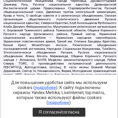
Социалистическая Инициатива города Череповца, Духовно-Родовая
Держава Русь, Русское национальное единство, Древнерусской
Инглистической церкви Православных Староверов-Инглингов, Русский
общенациональный союз, Движение против нелегальной иммиграции,
Кровь и Честь, О свободе совести и о религиозных объединениях, Омская
организация общественного политического движения Русское
национальное единство, Северное Братство, Клуб Болельщиков Футбольного
Клуба Динамо, Файзрахманисты, Мусульманская религиозная организация
п. Боровский Тюменского района Тюменской области, Община Коренного
Русского народа Щелковского района, Правый сектор, Украинская
национальная ассамблея – Украинская народная самооборона,
Украинская повстанческая армия, Тризуб им. Степана Бандеры, Братство,
Белый Крест, Misanthropic division, Религиозное объединение
последователей инглиизма, Народная Социальная Инициатива, TulaSkins,
Этнополитическое объединение Русские, Русское национальное
объединение Атака, Мечеть Мирмамеда, Община Коренного Русского
народа г. Астрахани, ВОЛЯ, Меджлис крымскотатарского народа, Рубеж
Севера, ТОЙС, О противодействии экстремистской деятельности,
РЕВТАТПОД, Артподготовка, Штольц, В честь иконы Божией Матери
Державная, Сектор 16, Независимость, Фирма, Молодежная правозащитная
группа МПГ, Курсом Правды и Единения, Каракольская инициативная
группа, Автоград Крю, Союз Славянских Сил Руси, Алля-Аят,
Для повышения удобства сайта мы используем
Благотворительный пансионат Ак Умут, Русская республика Русь,
Арестантское уголовное единство, Башкорт, Нация и свобода, W.H.С., Фалунь
cookies (
подробнее
). К сайту подключены
Дафа, Иртыш Ultras, Русский Патриотический клуб-Новокузнецк/РПК,
сервисы Yandex.Metrika, LiveInternet, top.mail.ru,
Сибирский державный союз, Фонд борьбы с коррупцией, Фонд защиты прав
граждан, Штабы Навального, Совет граждан СССР Прикубанского округа г.
которые также используют файлы cookies
Краснодара
(
подробнее
).
Источник:
https://minjust.gov.ru/ru/documents/7822/
данные на
08.12.2021
Я согласен/согласна