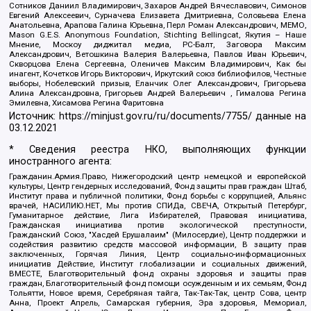
Сотников Даниил Владимирович, Захаров Андрей Вячеславович, Симонов
Евгений Алексеевич, Сурначева Елизавета Дмитриевна, Соловьева Елена
Анатольевна, Арапова Галина Юрьевна, Перл Роман Александрович, МЕМО,
Mason G.E.S. Anonymous Foundation, Stichting Bellingcat, Якутия – Наше
Мнение, Москоу диджитал медиа, РС-Балт, Заговора Максим
Александрович, Ветошкина Валерия Валерьевна, Павлов Иван Юрьевич,
Скворцова Елена Сергеевна, Оленичев Максим Владимирович, Как бы
инагент, Кочетков Игорь Викторович, Иркутский союз библиофилов, Честные
выборы, Нобелевский призыв, Еланчик Олег Александрович, Григорьева
Алина Александровна, Григорьев Андрей Валерьевич , Гималова Регина
Эмилевна, Хисамова Регина Фаритовна
Источник:
https://minjust.gov.ru/ru/documents/7755/
данные на
03.12.2021
* Сведения реестра НКО, выполняющих функции
иностранного агента:
Гражданин.Армия.Право, Нижегородский центр немецкой и европейской
культуры, Центр гендерных исследований, Фонд защиты прав граждан Штаб,
Институт права и публичной политики, Фонд борьбы с коррупцией, Альянс
врачей, НАСИЛИЮ.НЕТ, Мы против СПИДа, СВЕЧА, Открытый Петербург,
Гуманитарное действие, Лига Избирателей, Правовая инициатива,
Гражданская инициатива против экологической преступности,
Гражданский Союз, "Хасдей Ерушалаим" (Милосердие), Центр поддержки и
содействия развитию средств массовой информации, В защиту прав
заключенных, Горячая Линия, Центр социально-информационных
инициатив Действие, Институт глобализации и социальных движений,
ВМЕСТЕ, Благотворительный фонд охраны здоровья и защиты прав
граждан, Благотворительный фонд помощи осужденным и их семьям, Фонд
Тольятти, Новое время, Серебряная тайга, Так-Так-Так, центр Сова, центр
Анна, Проект Апрель, Самарская губерния, Эра здоровья, Мемориал,