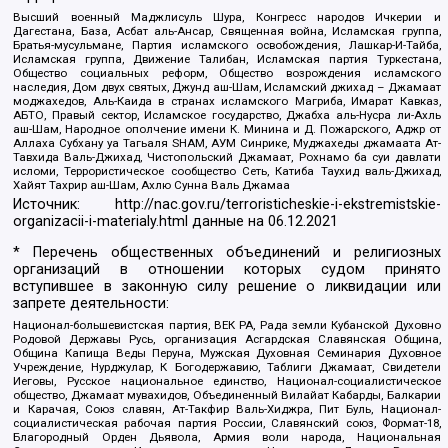
Высший военный Маджлисуль Шура, Конгресс народов Ичкерии и
Дагестана, База, Асбат аль-Ансар, Священная война, Исламская группа,
Братья-мусульмане, Партия исламского освобождения, Лашкар-И-Тайба,
Исламская группа, Движение Талибан, Исламская партия Туркестана,
Общество социальных реформ, Общество возрождения исламского
наследия, Дом двух святых, Джунд аш-Шам, Исламский джихад – Джамаат
моджахедов, Аль-Каида в странах исламского Магриба, Имарат Кавказ,
АБТО, Правый сектор, Исламское государство, Джабха аль-Нусра ли-Ахль
аш-Шам, Народное ополчение имени К. Минина и Д. Пожарского, Аджр от
Аллаха Субхану уа Тагьаля SHAM, АУМ Синрике, Муджахеды джамаата Ат-
Тавхида Валь-Джихад, Чистопольский Джамаат, Рохнамо ба суи давлати
исломи, Террористическое сообщество Сеть, Катиба Таухид валь-Джихад,
Хайят Тахрир аш-Шам, Ахлю Сунна Валь Джамаа
Источник:
http://nac.gov.ru/terroristicheskie-i-ekstremistskie-
organizacii-i-materialy.html
данные на
06.12.2021
* Перечень общественных объединений и религиозных
организаций в отношении которых судом принято
вступившее в законную силу решение о ликвидации или
запрете деятельности:
Национал-большевистская партия, ВЕК РА, Рада земли Кубанской Духовно
Родовой Державы Русь, организация Асгардская Славянская Община,
Община Капища Веды Перуна, Мужская Духовная Семинария Духовное
Учреждение, Нурджулар, К Богодержавию, Таблиги Джамаат, Свидетели
Иеговы, Русское национальное единство, Национал-социалистическое
общество, Джамаат мувахидов, Объединенный Вилайат Кабарды, Балкарии
и Карачая, Союз славян, Ат-Такфир Валь-Хиджра, Пит Буль, Национал-
социалистическая рабочая партия России, Славянский союз, Формат-18,
Благородный Орден Дьявола, Армия воли народа, Национальная