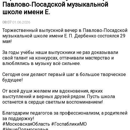
Павлово‑Посадской музыкальной
школе имени Е.
08:07
01.06.2026
Торжественный выпускной вечер в Павлово‑Посадской
музыкальной школе имени Е. П. Дербенко состоялся 29
мая!
️За годы учёбы наши выпускники не раз доказывали
свой талант на конкурсах, оттачивали мастерство и
влюблялись в музыку всё сильнее.
Сегодня они делают первый шаг в большое творческое
будущее!
️От всей души желаем им вдохновения, ярких
выступлений и верных друзей рядом. Пусть школа
останется в сердце светлым воспоминанием! ️
Благодарим педагогов за профессионализм, а родителей
за поддержку!
#МосковскаяОбласть #ГоспабликиМО
#НашеПодмосковье