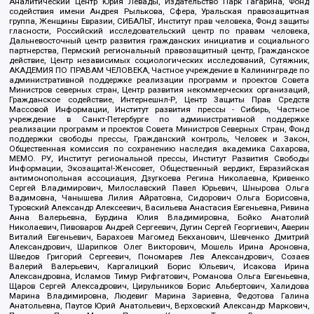
Аналитический Центр Юрия Левады, Издательство Парк Гагарина, Фонд
содействия имени Андрея Рылькова, Сфера, Уральская правозащитная
группа, Женщины Евразии, СИБАЛЬТ, Институт прав человека, Фонд защиты
гласности, Российский исследовательский центр по правам человека,
Дальневосточный центр развития гражданских инициатив и социального
партнерства, Пермский региональный правозащитный центр, Гражданское
действие, Центр независимых социологических исследований, Сутяжник,
АКАДЕМИЯ ПО ПРАВАМ ЧЕЛОВЕКА, Частное учреждение в Калининграде по
административной поддержке реализации программ и проектов Совета
Министров северных стран, Центр развития некоммерческих организаций,
Гражданское содействие, Интернешнл-Р, Центр Защиты Прав Средств
Массовой Информации, Институт развития прессы - Сибирь, Частное
учреждение в Санкт-Петербурге по административной поддержке
реализации программ и проектов Совета Министров Северных Стран, Фонд
поддержки свободы прессы, Гражданский контроль, Человек и Закон,
Общественная комиссия по сохранению наследия академика Сахарова,
МЕМО. РУ, Институт региональной прессы, Институт Развития Свободы
Информации, Экозащита!-Женсовет, Общественный вердикт, Евразийская
антимонопольная ассоциация, Дзугкоева Регина Николаевна, Кривенко
Сергей Владимирович, Милославский Павел Юрьевич, Шнырова Ольга
Вадимовна, Чанышева Лилия Айратовна, Сидорович Ольга Борисовна,
Туровский Александр Алексеевич, Васильева Анастасия Евгеньевна, Ривина
Анна Валерьевна, Бурдина Юлия Владимировна, Бойко Анатолий
Николаевич, Пивоваров Андрей Сергеевич, Дугин Сергей Георгиевич, Аверин
Виталий Евгеньевич, Барахоев Магомед Бекханович, Шевченко Дмитрий
Александрович, Шарипков Олег Викторович, Мошель Ирина Ароновна,
Шведов Григорий Сергеевич, Пономарев Лев Александрович, Созаев
Валерий Валерьевич, Каргалицкий Борис Юльевич, Исакова Ирина
Александровна, Исламов Тимур Рифгатович, Романова Ольга Евгеньевна,
Щаров Сергей Алексадрович, Цирульников Борис Альбертович, Халидова
Марина Владимировна, Людевиг Марина Зариевна, Федотова Галина
Анатольевна, Паутов Юрий Анатольевич, Верховский Александр Маркович,