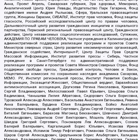
Анна, Проект Апрель, Самарская губерния, Эра здоровья, Мемориал,
Аналитический Центр Юрия Левады, Издательство Парк Гагарина, Фонд
содействия имени Андрея Рылькова, Сфера, Уральская правозащитная
группа, Женщины Евразии, СИБАЛЬТ, Институт прав человека, Фонд защиты
гласности, Российский исследовательский центр по правам человека,
Дальневосточный центр развития гражданских инициатив и социального
партнерства, Пермский региональный правозащитный центр, Гражданское
действие, Центр независимых социологических исследований, Сутяжник,
АКАДЕМИЯ ПО ПРАВАМ ЧЕЛОВЕКА, Частное учреждение в Калининграде по
административной поддержке реализации программ и проектов Совета
Министров северных стран, Центр развития некоммерческих организаций,
Гражданское содействие, Интернешнл-Р, Центр Защиты Прав Средств
Массовой Информации, Институт развития прессы - Сибирь, Частное
учреждение в Санкт-Петербурге по административной поддержке
реализации программ и проектов Совета Министров Северных Стран, Фонд
поддержки свободы прессы, Гражданский контроль, Человек и Закон,
Общественная комиссия по сохранению наследия академика Сахарова,
МЕМО. РУ, Институт региональной прессы, Институт Развития Свободы
Информации, Экозащита!-Женсовет, Общественный вердикт, Евразийская
антимонопольная ассоциация, Дзугкоева Регина Николаевна, Кривенко
Сергей Владимирович, Милославский Павел Юрьевич, Шнырова Ольга
Вадимовна, Чанышева Лилия Айратовна, Сидорович Ольга Борисовна,
Туровский Александр Алексеевич, Васильева Анастасия Евгеньевна, Ривина
Анна Валерьевна, Бурдина Юлия Владимировна, Бойко Анатолий
Николаевич, Пивоваров Андрей Сергеевич, Дугин Сергей Георгиевич, Аверин
Виталий Евгеньевич, Барахоев Магомед Бекханович, Шевченко Дмитрий
Александрович, Шарипков Олег Викторович, Мошель Ирина Ароновна,
Шведов Григорий Сергеевич, Пономарев Лев Александрович, Созаев
Валерий Валерьевич, Каргалицкий Борис Юльевич, Исакова Ирина
Александровна, Исламов Тимур Рифгатович, Романова Ольга Евгеньевна,
Щаров Сергей Алексадрович, Цирульников Борис Альбертович, Халидова
Марина Владимировна, Людевиг Марина Зариевна, Федотова Галина