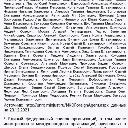
Анатольевна, Паутов Юрий Анатольевич, Верховский Александр Маркович,
Пислакова-Паркер Марина Петровна, Кочеткова Татьяна Владимировна,
Чуркина Наталья Валерьевна, Акимова Татьяна Николаевна, Золотарева
Екатерина Александровна, Рачинский Ян Збигневич, Жемкова Елена
Борисовна, Гудков Лев Дмитриевич, Илларионова Юлия Юрьевна, Саранг
Анна Васильевна, Захарова Светлана Сергеевна, Щур Татьяна Михайловна,
Щур Николай Алексеевич, Аверин Владимир Анатольевич, Блинушов
Андрей Юрьевич, Мосин Алексей Геннадьевич, Гефтер Валентин
Михайлович, Симонов Алексей Кириллович, Флиге Ирина Анатольевна,
Мельникова Валентина Дмитриевна, Вититинова Елена Владимировна,
Баженова Светлана Куприяновна, Исаев Сергей Владимирович, Максимов
Сергей Владимирович, Беляев Сергей Иванович, Голубева Елена
Николаевна, Ганнушкина Светлана Алексеевна, Закс Елена Владимировна,
Буртина Елена Юрьевна, Гендель Людмила Залмановна, Кокорина
Екатерина Алексеевна, Шуманов Илья Вячеславович, Арапова Галина
Юрьевна, Свечников Анатолий Мариевич, Прохоров Вадим Юрьевич,
Шахова Елена Владимировна, Подузов Сергей Васильевич, Протасова
Ирина Вячеславовна, Литинский Леонид Борисович, Лукашевский Сергей
Маркович, Бахмин Вячеслав Иванович, Шабад Анатолий Ефимович, Сухих
Дарья Николаевна, Орлов Олег Петрович, Добровольская Анна
Дмитриевна, Королева Александра Евгеньевна, Смирнов Владимир
Александрович, Вицин Сергей Ефимович, Золотухин Борис Андреевич,
Левинсон Лев Семенович, Локшина Татьяна Иосифовна, Орлов Олег
Петрович, Полякова Мара Федоровна, Резник Генри Маркович, Захаров
Герман Константинович
Источник:
http://unro.minjust.ru/NKOForeignAgent.aspx
данные
на
23.12.2021
* Единый федеральный список организаций, в том числе
иностранных и международных организаций, признанных в