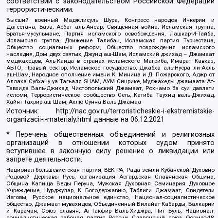
соответствии с законодательством Российской Федерации
террористическими:
Высший военный Маджлисуль Шура, Конгресс народов Ичкерии и
Дагестана, База, Асбат аль-Ансар, Священная война, Исламская группа,
Братья-мусульмане, Партия исламского освобождения, Лашкар-И-Тайба,
Исламская группа, Движение Талибан, Исламская партия Туркестана,
Общество социальных реформ, Общество возрождения исламского
наследия, Дом двух святых, Джунд аш-Шам, Исламский джихад – Джамаат
моджахедов, Аль-Каида в странах исламского Магриба, Имарат Кавказ,
АБТО, Правый сектор, Исламское государство, Джабха аль-Нусра ли-Ахль
аш-Шам, Народное ополчение имени К. Минина и Д. Пожарского, Аджр от
Аллаха Субхану уа Тагьаля SHAM, АУМ Синрике, Муджахеды джамаата Ат-
Тавхида Валь-Джихад, Чистопольский Джамаат, Рохнамо ба суи давлати
исломи, Террористическое сообщество Сеть, Катиба Таухид валь-Джихад,
Хайят Тахрир аш-Шам, Ахлю Сунна Валь Джамаа
Источник:
http://nac.gov.ru/terroristicheskie-i-ekstremistskie-
organizacii-i-materialy.html
данные на
06.12.2021
* Перечень общественных объединений и религиозных
организаций в отношении которых судом принято
вступившее в законную силу решение о ликвидации или
запрете деятельности:
Национал-большевистская партия, ВЕК РА, Рада земли Кубанской Духовно
Родовой Державы Русь, организация Асгардская Славянская Община,
Община Капища Веды Перуна, Мужская Духовная Семинария Духовное
Учреждение, Нурджулар, К Богодержавию, Таблиги Джамаат, Свидетели
Иеговы, Русское национальное единство, Национал-социалистическое
общество, Джамаат мувахидов, Объединенный Вилайат Кабарды, Балкарии
и Карачая, Союз славян, Ат-Такфир Валь-Хиджра, Пит Буль, Национал-
социалистическая рабочая партия России, Славянский союз, Формат-18,