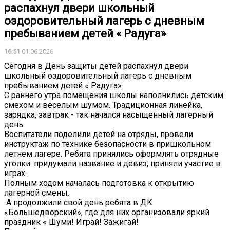
распахнул двери школьный
оздоровительный лагерь с дневным
пребыванием детей « Радуга»
16:51
01.06.2026
️Сегодня в День защиты детей распахнул двери
школьный оздоровительный лагерь с дневным
пребыванием детей « Радуга»
️С раннего утра помещения школы наполнились детским
смехом и веселым шумом. Традиционная линейка,
зарядка, завтрак - так начался насыщенный лагерный
день.
️Воспитатели поделили детей на отряды, провели
инструктаж по технике безопасности в пришкольном
летнем лагере. Ребята принялись оформлять отрядные
уголки: придумали название и девиз, приняли участие в
играх.
Полным ходом началась подготовка к открытию
лагерной смены.
️ А продолжили свой день ребята в ДК
«Большедворский», где для них организовали яркий
праздник « Шуми! Играй! Зажигай!