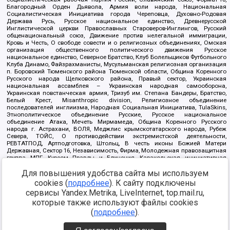
Благородный Орден Дьявола, Армия воли народа, Национальная
Социалистическая Инициатива города Череповца, Духовно-Родовая
Держава Русь, Русское национальное единство, Древнерусской
Инглистической церкви Православных Староверов-Инглингов, Русский
общенациональный союз, Движение против нелегальной иммиграции,
Кровь и Честь, О свободе совести и о религиозных объединениях, Омская
организация общественного политического движения Русское
национальное единство, Северное Братство, Клуб Болельщиков Футбольного
Клуба Динамо, Файзрахманисты, Мусульманская религиозная организация
п. Боровский Тюменского района Тюменской области, Община Коренного
Русского народа Щелковского района, Правый сектор, Украинская
национальная ассамблея – Украинская народная самооборона,
Украинская повстанческая армия, Тризуб им. Степана Бандеры, Братство,
Белый Крест, Misanthropic division, Религиозное объединение
последователей инглиизма, Народная Социальная Инициатива, TulaSkins,
Этнополитическое объединение Русские, Русское национальное
объединение Атака, Мечеть Мирмамеда, Община Коренного Русского
народа г. Астрахани, ВОЛЯ, Меджлис крымскотатарского народа, Рубеж
Севера, ТОЙС, О противодействии экстремистской деятельности,
РЕВТАТПОД, Артподготовка, Штольц, В честь иконы Божией Матери
Державная, Сектор 16, Независимость, Фирма, Молодежная правозащитная
группа МПГ, Курсом Правды и Единения, Каракольская инициативная
группа, Автоград Крю, Союз Славянских Сил Руси, Алля-Аят,
Для повышения удобства сайта мы используем
Благотворительный пансионат Ак Умут, Русская республика Русь,
Арестантское уголовное единство, Башкорт, Нация и свобода, W.H.С., Фалунь
cookies (
подробнее
). К сайту подключены
Дафа, Иртыш Ultras, Русский Патриотический клуб-Новокузнецк/РПК,
сервисы Yandex.Metrika, LiveInternet, top.mail.ru,
Сибирский державный союз, Фонд борьбы с коррупцией, Фонд защиты прав
граждан, Штабы Навального, Совет граждан СССР Прикубанского округа г.
которые также используют файлы cookies
Краснодара
(
подробнее
).
Источник:
https://minjust.gov.ru/ru/documents/7822/
данные на
08.12.2021