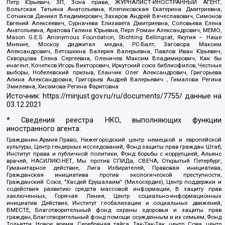
Петр Юрьевич, ЗП, Зона права, ЖУРНАЛИСТ-ИНОСТРАННЫЙ АГЕНТ,
Вольтская Татьяна Анатольевна, Клепиковская Екатерина Дмитриевна,
Сотников Даниил Владимирович, Захаров Андрей Вячеславович, Симонов
Евгений Алексеевич, Сурначева Елизавета Дмитриевна, Соловьева Елена
Анатольевна, Арапова Галина Юрьевна, Перл Роман Александрович, МЕМО,
Mason G.E.S. Anonymous Foundation, Stichting Bellingcat, Якутия – Наше
Мнение, Москоу диджитал медиа, РС-Балт, Заговора Максим
Александрович, Ветошкина Валерия Валерьевна, Павлов Иван Юрьевич,
Скворцова Елена Сергеевна, Оленичев Максим Владимирович, Как бы
инагент, Кочетков Игорь Викторович, Иркутский союз библиофилов, Честные
выборы, Нобелевский призыв, Еланчик Олег Александрович, Григорьева
Алина Александровна, Григорьев Андрей Валерьевич , Гималова Регина
Эмилевна, Хисамова Регина Фаритовна
Источник:
https://minjust.gov.ru/ru/documents/7755/
данные на
03.12.2021
* Сведения реестра НКО, выполняющих функции
иностранного агента:
Гражданин.Армия.Право, Нижегородский центр немецкой и европейской
культуры, Центр гендерных исследований, Фонд защиты прав граждан Штаб,
Институт права и публичной политики, Фонд борьбы с коррупцией, Альянс
врачей, НАСИЛИЮ.НЕТ, Мы против СПИДа, СВЕЧА, Открытый Петербург,
Гуманитарное действие, Лига Избирателей, Правовая инициатива,
Гражданская инициатива против экологической преступности,
Гражданский Союз, "Хасдей Ерушалаим" (Милосердие), Центр поддержки и
содействия развитию средств массовой информации, В защиту прав
заключенных, Горячая Линия, Центр социально-информационных
инициатив Действие, Институт глобализации и социальных движений,
ВМЕСТЕ, Благотворительный фонд охраны здоровья и защиты прав
граждан, Благотворительный фонд помощи осужденным и их семьям, Фонд
Тольятти, Новое время, Серебряная тайга, Так-Так-Так, центр Сова, центр