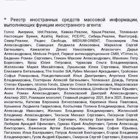
* Реестр иностранных средств массовой информации,
выполняющих функции иностранного агента:
Голос Америки, Idel.Реалии, Кавказ.Реалии, Крым.Реалии, Телеканал
Настоящее Время, Azatliq Radiosi, PCE/PC, Сибирь.Реалии, Фактограф,
Север.Реалии, Радио Свобода, MEDIUM-ORIENT, Пономарев Лев
Александрович, Савицкая Людмила Алексеевна, Маркелов Сергей
Евгеньевич, Камалягин Денис Николаевич, Апахончич Дарья
Александровна, Medusa Project, Первое антикоррупционное СМИ, VTimes.io,
Баданин Роман Сергеевич, Гликин Максим Александрович, Маняхин Петр
Борисович, Ярош Юлия Петровна, Чуракова Ольга Владимировна,
Железнова Мария Михайловна, Лукьянова Юлия Сергеевна, Маетная
Елизавета Витальевна, The Insider SIA, Рубин Михаил Аркадьевич, Гройсман
Софья Романовна, Рождественский Илья Дмитриевич, Апухтина Юлия
Владимировна, Постернак Алексей Евгеньевич, Телеканал Дождь, Петров
Степан Юрьевич, Istories fonds, Шмагун Олеся Валентиновна, Мароховская
Алеся Алексеевна, Долинина Ирина Николаевна, Шлейнов Роман Юрьевич,
Анин Роман Александрович, Великовский Дмитрий Александрович,
Альтаир 2021, Ромашки монолит, Главный редактор 2021, Вега 2021, Важные
иноагенты, Каткова Вероника Вячеславовна, Карезина Инна Павловна,
Кузьмина Людмила Гавриловна, Костылева Полина Владимировна, Лютов
Александр Иванович, Жилкин Владимир Владимирович, Жилинский
Владимир Александрович, Тихонов Михаил Сергеевич, Пискунов Сергей
Евгеньевич, Ковин Виталий Сергеевич, Кильтау Екатерина Викторовна,
Любарев Аркадий Ефимович, Гурман Юрий Альбертович, Грезев Александр
Викторович, Важенков Артем Валерьевич, Иванова София Юрьевна,
Пигалкин Илья Валерьевич, Петров Алексей Викторович, Егоров Владимир
Владимирович, Гусев Андрей Юрьевич, Смирнов Сергей Сергеевич, Верзилов