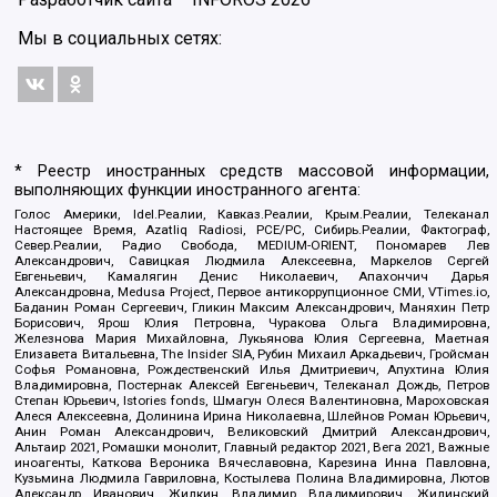
Мы в социальных сетях:
* Реестр иностранных средств массовой информации,
выполняющих функции иностранного агента:
Голос Америки, Idel.Реалии, Кавказ.Реалии, Крым.Реалии, Телеканал
Настоящее Время, Azatliq Radiosi, PCE/PC, Сибирь.Реалии, Фактограф,
Север.Реалии, Радио Свобода, MEDIUM-ORIENT, Пономарев Лев
Александрович, Савицкая Людмила Алексеевна, Маркелов Сергей
Евгеньевич, Камалягин Денис Николаевич, Апахончич Дарья
Александровна, Medusa Project, Первое антикоррупционное СМИ, VTimes.io,
Баданин Роман Сергеевич, Гликин Максим Александрович, Маняхин Петр
Борисович, Ярош Юлия Петровна, Чуракова Ольга Владимировна,
Железнова Мария Михайловна, Лукьянова Юлия Сергеевна, Маетная
Елизавета Витальевна, The Insider SIA, Рубин Михаил Аркадьевич, Гройсман
Софья Романовна, Рождественский Илья Дмитриевич, Апухтина Юлия
Владимировна, Постернак Алексей Евгеньевич, Телеканал Дождь, Петров
Степан Юрьевич, Istories fonds, Шмагун Олеся Валентиновна, Мароховская
Алеся Алексеевна, Долинина Ирина Николаевна, Шлейнов Роман Юрьевич,
Анин Роман Александрович, Великовский Дмитрий Александрович,
Альтаир 2021, Ромашки монолит, Главный редактор 2021, Вега 2021, Важные
иноагенты, Каткова Вероника Вячеславовна, Карезина Инна Павловна,
Кузьмина Людмила Гавриловна, Костылева Полина Владимировна, Лютов
Александр Иванович, Жилкин Владимир Владимирович, Жилинский