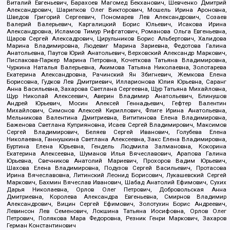
Виталий Евгеньевич, Барахоев Магомед Бекханович, Шевченко Дмитрий
Александрович, Шарипков Олег Викторович, Мошель Ирина Ароновна,
Шведов Григорий Сергеевич, Пономарев Лев Александрович, Созаев
Валерий Валерьевич, Каргалицкий Борис Юльевич, Исакова Ирина
Александровна, Исламов Тимур Рифгатович, Романова Ольга Евгеньевна,
Щаров Сергей Алексадрович, Цирульников Борис Альбертович, Халидова
Марина Владимировна, Людевиг Марина Зариевна, Федотова Галина
Анатольевна, Паутов Юрий Анатольевич, Верховский Александр Маркович,
Пислакова-Паркер Марина Петровна, Кочеткова Татьяна Владимировна,
Чуркина Наталья Валерьевна, Акимова Татьяна Николаевна, Золотарева
Екатерина Александровна, Рачинский Ян Збигневич, Жемкова Елена
Борисовна, Гудков Лев Дмитриевич, Илларионова Юлия Юрьевна, Саранг
Анна Васильевна, Захарова Светлана Сергеевна, Щур Татьяна Михайловна,
Щур Николай Алексеевич, Аверин Владимир Анатольевич, Блинушов
Андрей Юрьевич, Мосин Алексей Геннадьевич, Гефтер Валентин
Михайлович, Симонов Алексей Кириллович, Флиге Ирина Анатольевна,
Мельникова Валентина Дмитриевна, Вититинова Елена Владимировна,
Баженова Светлана Куприяновна, Исаев Сергей Владимирович, Максимов
Сергей Владимирович, Беляев Сергей Иванович, Голубева Елена
Николаевна, Ганнушкина Светлана Алексеевна, Закс Елена Владимировна,
Буртина Елена Юрьевна, Гендель Людмила Залмановна, Кокорина
Екатерина Алексеевна, Шуманов Илья Вячеславович, Арапова Галина
Юрьевна, Свечников Анатолий Мариевич, Прохоров Вадим Юрьевич,
Шахова Елена Владимировна, Подузов Сергей Васильевич, Протасова
Ирина Вячеславовна, Литинский Леонид Борисович, Лукашевский Сергей
Маркович, Бахмин Вячеслав Иванович, Шабад Анатолий Ефимович, Сухих
Дарья Николаевна, Орлов Олег Петрович, Добровольская Анна
Дмитриевна, Королева Александра Евгеньевна, Смирнов Владимир
Александрович, Вицин Сергей Ефимович, Золотухин Борис Андреевич,
Левинсон Лев Семенович, Локшина Татьяна Иосифовна, Орлов Олег
Петрович, Полякова Мара Федоровна, Резник Генри Маркович, Захаров
Герман Константинович