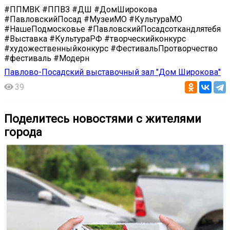
#ППМВК #ППВЗ #ДШ #ДомШирокова
#ПавловскийПосад #МузеиМО #КультураМО
#НашеПодмосковье #ПавловскийПосадсоткандлятебя
#Выставка #КультураРФ #творческийконкурс
#художественныйконкурс #ФестивальПротворчество
#фестиваль #Модерн
Павлово-Посадский выставочный зал "Дом Широкова"
39
Поделитесь новостями с жителями
города