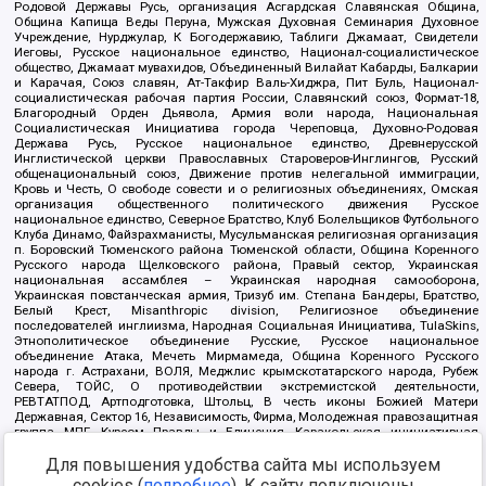
Родовой Державы Русь, организация Асгардская Славянская Община,
Община Капища Веды Перуна, Мужская Духовная Семинария Духовное
Учреждение, Нурджулар, К Богодержавию, Таблиги Джамаат, Свидетели
Иеговы, Русское национальное единство, Национал-социалистическое
общество, Джамаат мувахидов, Объединенный Вилайат Кабарды, Балкарии
и Карачая, Союз славян, Ат-Такфир Валь-Хиджра, Пит Буль, Национал-
социалистическая рабочая партия России, Славянский союз, Формат-18,
Благородный Орден Дьявола, Армия воли народа, Национальная
Социалистическая Инициатива города Череповца, Духовно-Родовая
Держава Русь, Русское национальное единство, Древнерусской
Инглистической церкви Православных Староверов-Инглингов, Русский
общенациональный союз, Движение против нелегальной иммиграции,
Кровь и Честь, О свободе совести и о религиозных объединениях, Омская
организация общественного политического движения Русское
национальное единство, Северное Братство, Клуб Болельщиков Футбольного
Клуба Динамо, Файзрахманисты, Мусульманская религиозная организация
п. Боровский Тюменского района Тюменской области, Община Коренного
Русского народа Щелковского района, Правый сектор, Украинская
национальная ассамблея – Украинская народная самооборона,
Украинская повстанческая армия, Тризуб им. Степана Бандеры, Братство,
Белый Крест, Misanthropic division, Религиозное объединение
последователей инглиизма, Народная Социальная Инициатива, TulaSkins,
Этнополитическое объединение Русские, Русское национальное
объединение Атака, Мечеть Мирмамеда, Община Коренного Русского
народа г. Астрахани, ВОЛЯ, Меджлис крымскотатарского народа, Рубеж
Севера, ТОЙС, О противодействии экстремистской деятельности,
РЕВТАТПОД, Артподготовка, Штольц, В честь иконы Божией Матери
Державная, Сектор 16, Независимость, Фирма, Молодежная правозащитная
группа МПГ, Курсом Правды и Единения, Каракольская инициативная
группа, Автоград Крю, Союз Славянских Сил Руси, Алля-Аят,
Для повышения удобства сайта мы используем
Благотворительный пансионат Ак Умут, Русская республика Русь,
Арестантское уголовное единство, Башкорт, Нация и свобода, W.H.С., Фалунь
cookies (
подробнее
). К сайту подключены