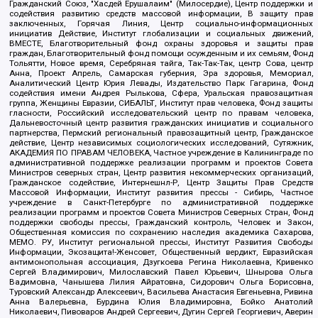
Гражданский Союз, "Хасдей Ерушалаим" (Милосердие), Центр поддержки и
содействия развитию средств массовой информации, В защиту прав
заключенных, Горячая Линия, Центр социально-информационных
инициатив Действие, Институт глобализации и социальных движений,
ВМЕСТЕ, Благотворительный фонд охраны здоровья и защиты прав
граждан, Благотворительный фонд помощи осужденным и их семьям, Фонд
Тольятти, Новое время, Серебряная тайга, Так-Так-Так, центр Сова, центр
Анна, Проект Апрель, Самарская губерния, Эра здоровья, Мемориал,
Аналитический Центр Юрия Левады, Издательство Парк Гагарина, Фонд
содействия имени Андрея Рылькова, Сфера, Уральская правозащитная
группа, Женщины Евразии, СИБАЛЬТ, Институт прав человека, Фонд защиты
гласности, Российский исследовательский центр по правам человека,
Дальневосточный центр развития гражданских инициатив и социального
партнерства, Пермский региональный правозащитный центр, Гражданское
действие, Центр независимых социологических исследований, Сутяжник,
АКАДЕМИЯ ПО ПРАВАМ ЧЕЛОВЕКА, Частное учреждение в Калининграде по
административной поддержке реализации программ и проектов Совета
Министров северных стран, Центр развития некоммерческих организаций,
Гражданское содействие, Интернешнл-Р, Центр Защиты Прав Средств
Массовой Информации, Институт развития прессы - Сибирь, Частное
учреждение в Санкт-Петербурге по административной поддержке
реализации программ и проектов Совета Министров Северных Стран, Фонд
поддержки свободы прессы, Гражданский контроль, Человек и Закон,
Общественная комиссия по сохранению наследия академика Сахарова,
МЕМО. РУ, Институт региональной прессы, Институт Развития Свободы
Информации, Экозащита!-Женсовет, Общественный вердикт, Евразийская
антимонопольная ассоциация, Дзугкоева Регина Николаевна, Кривенко
Сергей Владимирович, Милославский Павел Юрьевич, Шнырова Ольга
Вадимовна, Чанышева Лилия Айратовна, Сидорович Ольга Борисовна,
Туровский Александр Алексеевич, Васильева Анастасия Евгеньевна, Ривина
Анна Валерьевна, Бурдина Юлия Владимировна, Бойко Анатолий
Николаевич, Пивоваров Андрей Сергеевич, Дугин Сергей Георгиевич, Аверин