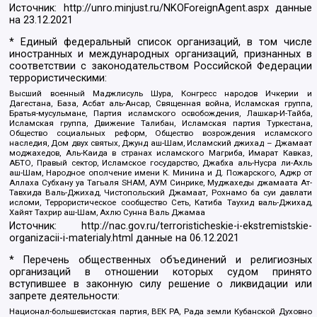
Источник:
http://unro.minjust.ru/NKOForeignAgent.aspx
данные
на
23.12.2021
* Единый федеральный список организаций, в том числе
иностранных и международных организаций, признанных в
соответствии с законодательством Российской Федерации
террористическими:
Высший военный Маджлисуль Шура, Конгресс народов Ичкерии и
Дагестана, База, Асбат аль-Ансар, Священная война, Исламская группа,
Братья-мусульмане, Партия исламского освобождения, Лашкар-И-Тайба,
Исламская группа, Движение Талибан, Исламская партия Туркестана,
Общество социальных реформ, Общество возрождения исламского
наследия, Дом двух святых, Джунд аш-Шам, Исламский джихад – Джамаат
моджахедов, Аль-Каида в странах исламского Магриба, Имарат Кавказ,
АБТО, Правый сектор, Исламское государство, Джабха аль-Нусра ли-Ахль
аш-Шам, Народное ополчение имени К. Минина и Д. Пожарского, Аджр от
Аллаха Субхану уа Тагьаля SHAM, АУМ Синрике, Муджахеды джамаата Ат-
Тавхида Валь-Джихад, Чистопольский Джамаат, Рохнамо ба суи давлати
исломи, Террористическое сообщество Сеть, Катиба Таухид валь-Джихад,
Хайят Тахрир аш-Шам, Ахлю Сунна Валь Джамаа
Источник:
http://nac.gov.ru/terroristicheskie-i-ekstremistskie-
organizacii-i-materialy.html
данные на
06.12.2021
* Перечень общественных объединений и религиозных
организаций в отношении которых судом принято
вступившее в законную силу решение о ликвидации или
запрете деятельности:
Национал-большевистская партия, ВЕК РА, Рада земли Кубанской Духовно