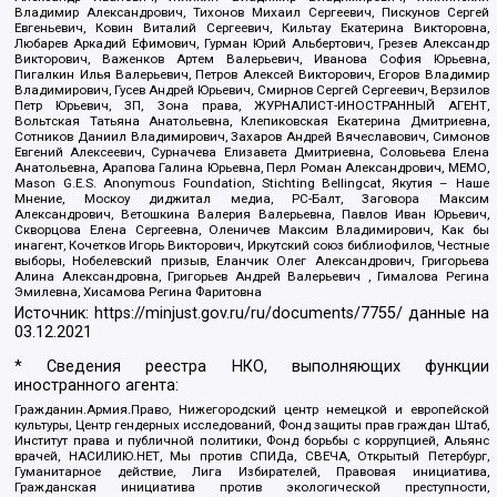
Владимир Александрович, Тихонов Михаил Сергеевич, Пискунов Сергей
Евгеньевич, Ковин Виталий Сергеевич, Кильтау Екатерина Викторовна,
Любарев Аркадий Ефимович, Гурман Юрий Альбертович, Грезев Александр
Викторович, Важенков Артем Валерьевич, Иванова София Юрьевна,
Пигалкин Илья Валерьевич, Петров Алексей Викторович, Егоров Владимир
Владимирович, Гусев Андрей Юрьевич, Смирнов Сергей Сергеевич, Верзилов
Петр Юрьевич, ЗП, Зона права, ЖУРНАЛИСТ-ИНОСТРАННЫЙ АГЕНТ,
Вольтская Татьяна Анатольевна, Клепиковская Екатерина Дмитриевна,
Сотников Даниил Владимирович, Захаров Андрей Вячеславович, Симонов
Евгений Алексеевич, Сурначева Елизавета Дмитриевна, Соловьева Елена
Анатольевна, Арапова Галина Юрьевна, Перл Роман Александрович, МЕМО,
Mason G.E.S. Anonymous Foundation, Stichting Bellingcat, Якутия – Наше
Мнение, Москоу диджитал медиа, РС-Балт, Заговора Максим
Александрович, Ветошкина Валерия Валерьевна, Павлов Иван Юрьевич,
Скворцова Елена Сергеевна, Оленичев Максим Владимирович, Как бы
инагент, Кочетков Игорь Викторович, Иркутский союз библиофилов, Честные
выборы, Нобелевский призыв, Еланчик Олег Александрович, Григорьева
Алина Александровна, Григорьев Андрей Валерьевич , Гималова Регина
Эмилевна, Хисамова Регина Фаритовна
Источник:
https://minjust.gov.ru/ru/documents/7755/
данные на
03.12.2021
* Сведения реестра НКО, выполняющих функции
иностранного агента:
Гражданин.Армия.Право, Нижегородский центр немецкой и европейской
культуры, Центр гендерных исследований, Фонд защиты прав граждан Штаб,
Институт права и публичной политики, Фонд борьбы с коррупцией, Альянс
врачей, НАСИЛИЮ.НЕТ, Мы против СПИДа, СВЕЧА, Открытый Петербург,
Гуманитарное действие, Лига Избирателей, Правовая инициатива,
Гражданская инициатива против экологической преступности,