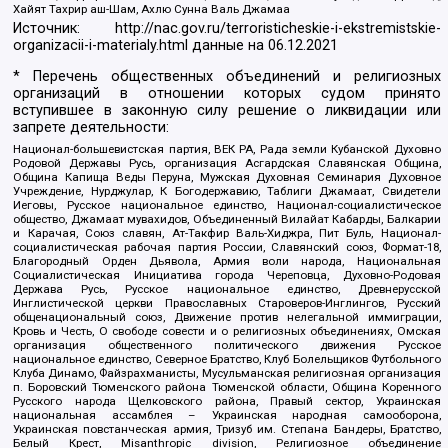
Хайят Тахрир аш-Шам, Ахлю Сунна Валь Джамаа
Источник:
http://nac.gov.ru/terroristicheskie-i-ekstremistskie-
organizacii-i-materialy.html
данные на
06.12.2021
* Перечень общественных объединений и религиозных
организаций в отношении которых судом принято
вступившее в законную силу решение о ликвидации или
запрете деятельности:
Национал-большевистская партия, ВЕК РА, Рада земли Кубанской Духовно
Родовой Державы Русь, организация Асгардская Славянская Община,
Община Капища Веды Перуна, Мужская Духовная Семинария Духовное
Учреждение, Нурджулар, К Богодержавию, Таблиги Джамаат, Свидетели
Иеговы, Русское национальное единство, Национал-социалистическое
общество, Джамаат мувахидов, Объединенный Вилайат Кабарды, Балкарии
и Карачая, Союз славян, Ат-Такфир Валь-Хиджра, Пит Буль, Национал-
социалистическая рабочая партия России, Славянский союз, Формат-18,
Благородный Орден Дьявола, Армия воли народа, Национальная
Социалистическая Инициатива города Череповца, Духовно-Родовая
Держава Русь, Русское национальное единство, Древнерусской
Инглистической церкви Православных Староверов-Инглингов, Русский
общенациональный союз, Движение против нелегальной иммиграции,
Кровь и Честь, О свободе совести и о религиозных объединениях, Омская
организация общественного политического движения Русское
национальное единство, Северное Братство, Клуб Болельщиков Футбольного
Клуба Динамо, Файзрахманисты, Мусульманская религиозная организация
п. Боровский Тюменского района Тюменской области, Община Коренного
Русского народа Щелковского района, Правый сектор, Украинская
национальная ассамблея – Украинская народная самооборона,
Украинская повстанческая армия, Тризуб им. Степана Бандеры, Братство,
Белый Крест, Misanthropic division, Религиозное объединение