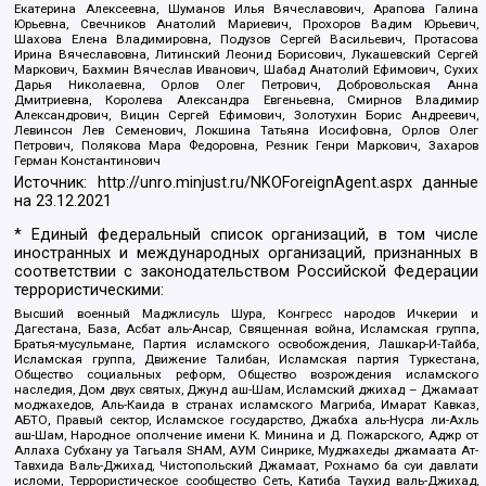
Екатерина Алексеевна, Шуманов Илья Вячеславович, Арапова Галина
Юрьевна, Свечников Анатолий Мариевич, Прохоров Вадим Юрьевич,
Шахова Елена Владимировна, Подузов Сергей Васильевич, Протасова
Ирина Вячеславовна, Литинский Леонид Борисович, Лукашевский Сергей
Маркович, Бахмин Вячеслав Иванович, Шабад Анатолий Ефимович, Сухих
Дарья Николаевна, Орлов Олег Петрович, Добровольская Анна
Дмитриевна, Королева Александра Евгеньевна, Смирнов Владимир
Александрович, Вицин Сергей Ефимович, Золотухин Борис Андреевич,
Левинсон Лев Семенович, Локшина Татьяна Иосифовна, Орлов Олег
Петрович, Полякова Мара Федоровна, Резник Генри Маркович, Захаров
Герман Константинович
Источник:
http://unro.minjust.ru/NKOForeignAgent.aspx
данные
на
23.12.2021
* Единый федеральный список организаций, в том числе
иностранных и международных организаций, признанных в
соответствии с законодательством Российской Федерации
террористическими:
Высший военный Маджлисуль Шура, Конгресс народов Ичкерии и
Дагестана, База, Асбат аль-Ансар, Священная война, Исламская группа,
Братья-мусульмане, Партия исламского освобождения, Лашкар-И-Тайба,
Исламская группа, Движение Талибан, Исламская партия Туркестана,
Общество социальных реформ, Общество возрождения исламского
наследия, Дом двух святых, Джунд аш-Шам, Исламский джихад – Джамаат
моджахедов, Аль-Каида в странах исламского Магриба, Имарат Кавказ,
АБТО, Правый сектор, Исламское государство, Джабха аль-Нусра ли-Ахль
аш-Шам, Народное ополчение имени К. Минина и Д. Пожарского, Аджр от
Аллаха Субхану уа Тагьаля SHAM, АУМ Синрике, Муджахеды джамаата Ат-
Тавхида Валь-Джихад, Чистопольский Джамаат, Рохнамо ба суи давлати
исломи, Террористическое сообщество Сеть, Катиба Таухид валь-Джихад,