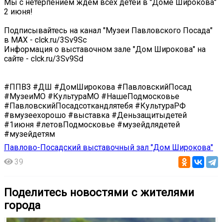
Мы с нетерпением ждем всех детей в "Доме Широкова"
2 июня!
Подписывайтесь на канал "Музеи Павловского Посада"
в МАХ - clck.ru/3Sv9Sc
Информация о выставочном зале "Дом Широкова" на
сайте - clck.ru/3Sv9Sd
#ППВЗ #ДШ #ДомШирокова #ПавловскийПосад
#МузеиМО #КультураМО #НашеПодмосковье
#ПавловскийПосадсоткандлятебя #КультураРФ
#вмузеехорошо #выставка #Деньзащитыдетей
#1июня #летовПодмосковье #музейдлядетей
#музейдетям
Павлово-Посадский выставочный зал "Дом Широкова"
39
Поделитесь новостями с жителями
города