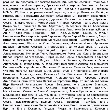
реализации программ и проектов Совета Министров Северных Стран, Фонд
поддержки свободы прессы, Гражданский контроль, Человек и Закон,
Общественная комиссия по сохранению наследия академика Сахарова,
МЕМО. РУ, Институт региональной прессы, Институт Развития Свободы
Информации, Экозащита!-Женсовет, Общественный вердикт, Евразийская
антимонопольная ассоциация, Дзугкоева Регина Николаевна, Кривенко
Сергей Владимирович, Милославский Павел Юрьевич, Шнырова Ольга
Вадимовна, Чанышева Лилия Айратовна, Сидорович Ольга Борисовна,
Туровский Александр Алексеевич, Васильева Анастасия Евгеньевна, Ривина
Анна Валерьевна, Бурдина Юлия Владимировна, Бойко Анатолий
Николаевич, Пивоваров Андрей Сергеевич, Дугин Сергей Георгиевич, Аверин
Виталий Евгеньевич, Барахоев Магомед Бекханович, Шевченко Дмитрий
Александрович, Шарипков Олег Викторович, Мошель Ирина Ароновна,
Шведов Григорий Сергеевич, Пономарев Лев Александрович, Созаев
Валерий Валерьевич, Каргалицкий Борис Юльевич, Исакова Ирина
Александровна, Исламов Тимур Рифгатович, Романова Ольга Евгеньевна,
Щаров Сергей Алексадрович, Цирульников Борис Альбертович, Халидова
Марина Владимировна, Людевиг Марина Зариевна, Федотова Галина
Анатольевна, Паутов Юрий Анатольевич, Верховский Александр Маркович,
Пислакова-Паркер Марина Петровна, Кочеткова Татьяна Владимировна,
Чуркина Наталья Валерьевна, Акимова Татьяна Николаевна, Золотарева
Екатерина Александровна, Рачинский Ян Збигневич, Жемкова Елена
Борисовна, Гудков Лев Дмитриевич, Илларионова Юлия Юрьевна, Саранг
Анна Васильевна, Захарова Светлана Сергеевна, Щур Татьяна Михайловна,
Щур Николай Алексеевич, Аверин Владимир Анатольевич, Блинушов
Андрей Юрьевич, Мосин Алексей Геннадьевич, Гефтер Валентин
Михайлович, Симонов Алексей Кириллович, Флиге Ирина Анатольевна,
Мельникова Валентина Дмитриевна, Вититинова Елена Владимировна,
Баженова Светлана Куприяновна, Исаев Сергей Владимирович, Максимов
Сергей Владимирович, Беляев Сергей Иванович, Голубева Елена
Николаевна, Ганнушкина Светлана Алексеевна, Закс Елена Владимировна,
Буртина Елена Юрьевна, Гендель Людмила Залмановна, Кокорина