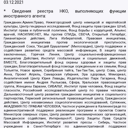
03.12.2021
* Сведения реестра НКО, выполняющих функции
иностранного агента:
Гражданин.Армия.Право, Нижегородский центр немецкой и европейской
культуры, Центр гендерных исследований, Фонд защиты прав граждан Штаб,
Институт права и публичной политики, Фонд борьбы с коррупцией, Альянс
врачей, НАСИЛИЮ.НЕТ, Мы против СПИДа, СВЕЧА, Открытый Петербург,
Гуманитарное действие, Лига Избирателей, Правовая инициатива,
Гражданская инициатива против экологической преступности,
Гражданский Союз, "Хасдей Ерушалаим" (Милосердие), Центр поддержки и
содействия развитию средств массовой информации, В защиту прав
заключенных, Горячая Линия, Центр социально-информационных
инициатив Действие, Институт глобализации и социальных движений,
ВМЕСТЕ, Благотворительный фонд охраны здоровья и защиты прав
граждан, Благотворительный фонд помощи осужденным и их семьям, Фонд
Тольятти, Новое время, Серебряная тайга, Так-Так-Так, центр Сова, центр
Анна, Проект Апрель, Самарская губерния, Эра здоровья, Мемориал,
Аналитический Центр Юрия Левады, Издательство Парк Гагарина, Фонд
содействия имени Андрея Рылькова, Сфера, Уральская правозащитная
группа, Женщины Евразии, СИБАЛЬТ, Институт прав человека, Фонд защиты
гласности, Российский исследовательский центр по правам человека,
Дальневосточный центр развития гражданских инициатив и социального
партнерства, Пермский региональный правозащитный центр, Гражданское
действие, Центр независимых социологических исследований, Сутяжник,
АКАДЕМИЯ ПО ПРАВАМ ЧЕЛОВЕКА, Частное учреждение в Калининграде по
административной поддержке реализации программ и проектов Совета
Министров северных стран, Центр развития некоммерческих организаций,
Гражданское содействие, Интернешнл-Р, Центр Защиты Прав Средств
Массовой Информации, Институт развития прессы - Сибирь, Частное
учреждение в Санкт-Петербурге по административной поддержке