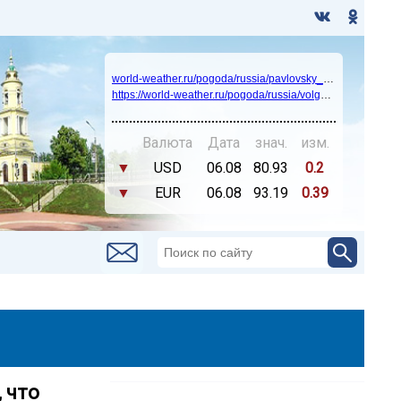
world-weather.ru/pogoda/russia/pavlovsky_posad/14days/
https://world-weather.ru/pogoda/russia/volgograd/
Валюта
Дата
знач.
изм.
▼
USD
06.08
80.93
0.2
▼
EUR
06.08
93.19
0.39
, что