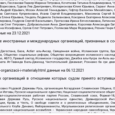
ович, Пислакова-Паркер Марина Петровна, Кочеткова Татьяна Владимировна, Ч
Борисовна, Гудков Лев Дмитриевич, Илларионова Юлия Юрьевна, Саранг Анна
Андрей Юрьевич, Мосин Алексей Геннадьевич, Гефтер Валентин Михайлович,
а Светлана Куприяновна, Исаев Сергей Владимирович, Максимов Сергей Вл
а Елена Юрьевна, Гендель Людмила Залмановна, Кокорина Екатерина Алексее
ровна, Подузов Сергей Васильевич, Протасова Ирина Вячеславовна, Литинск
ов Олег Петрович, Добровольская Анна Дмитриевна, Королева Александра Ев
яна Иосифовна, Орлов Олег Петрович, Полякова Мара Федоровна, Резник Генри
ные на
23.12.2021
ле иностранных и международных организаций, признанных в с
гестана, База, Асбат аль-Ансар, Священная война, Исламская группа, Бра
ана, Общество социальных реформ, Общество возрождения исламского насле
з, АБТО, Правый сектор, Исламское государство, Джабха аль-Нусра ли-Ахль а
та Ат-Тавхида Валь-Джихад, Чистопольский Джамаат, Рохнамо ба суи давлат
-organizacii-i-materialy.html
данные на
06.12.2021
 организаций в отношении которых судом принято вступивше
Духовно Родовой Державы Русь, организация Асгардская Славянская Община,
ли Иеговы, Русское национальное единство, Национал-социалистическое обще
нал-социалистическая рабочая партия России, Славянский союз, Формат-
вая Держава Русь, Русское национальное единство, Древнерусской Ингл
ии, Кровь и Честь, О свободе совести и о религиозных объединениях, Ом
тбольного Клуба Динамо, Файзрахманисты, Мусульманская религиозная орган
раинская национальная ассамблея – Украинская народная самооборона, Укра
ледователей инглиизма, Народная Социальная Инициатива, TulaSkins, Этноп