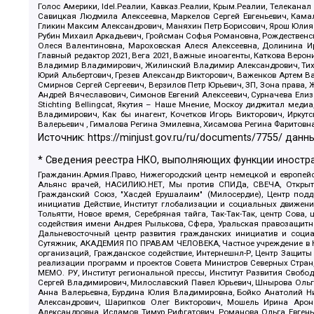
Голос Америки, Idel.Реалии, Кавказ.Реалии, Крым.Реалии, Телеканал
Савицкая Людмила Алексеевна, Маркелов Сергей Евгеньевич, Камал
Гликин Максим Александрович, Маняхин Петр Борисович, Ярош Юлия П
Рубин Михаил Аркадьевич, Гройсман Софья Романовна, Рождественски
Олеся Валентиновна, Мароховская Алеся Алексеевна, Долинина И
Главный редактор 2021, Вега 2021, Важные иноагенты, Каткова Вер
Владимир Владимирович, Жилинский Владимир Александрович, Тихон
Юрий Альбертович, Грезев Александр Викторович, Важенков Артем В
Смирнов Сергей Сергеевич, Верзилов Петр Юрьевич, ЗП, Зона прав
Андрей Вячеславович, Симонов Евгений Алексеевич, Сурначева Елиз
Stichting Bellingcat, Якутия – Наше Мнение, Москоу диджитал мед
Владимирович, Как бы инагент, Кочетков Игорь Викторович, Иркут
Валерьевич , Гималова Регина Эмилевна, Хисамова Регина Фаритовн
Источник:
https://minjust.gov.ru/ru/documents/7755/
данны
* Сведения реестра НКО, выполняющих функции иностра
Гражданин.Армия.Право, Нижегородский центр немецкой и европейск
Альянс врачей, НАСИЛИЮ.НЕТ, Мы против СПИДа, СВЕЧА, Открытый
Гражданский Союз, "Хасдей Ерушалаим" (Милосердие), Центр под
инициатив Действие, Институт глобализации и социальных движен
Тольятти, Новое время, Серебряная тайга, Так-Так-Так, центр Сова
содействия имени Андрея Рылькова, Сфера, Уральская правозащитна
Дальневосточный центр развития гражданских инициатив и социа
Сутяжник, АКАДЕМИЯ ПО ПРАВАМ ЧЕЛОВЕКА, Частное учреждение в Ка
организаций, Гражданское содействие, Интернешнл-Р, Центр Защиты
реализации программ и проектов Совета Министров Северных Стран
МЕМО. РУ, Институт региональной прессы, Институт Развития Своб
Сергей Владимирович, Милославский Павел Юрьевич, Шнырова Ольга
Анна Валерьевна, Бурдина Юлия Владимировна, Бойко Анатолий Ник
Александрович, Шарипков Олег Викторович, Мошель Ирина Ароно
Александровна, Исламов Тимур Рифгатович, Романова Ольга Евгень