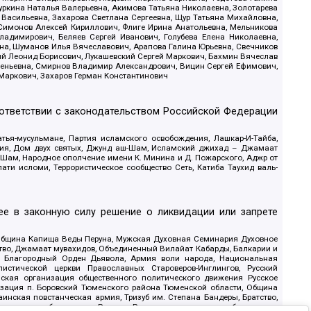
уркина Наталья Валерьевна, Акимова Татьяна Николаевна, Золотарева
 Васильевна, Захарова Светлана Сергеевна, Щур Татьяна Михайловна,
 Симонов Алексей Кириллович, Флиге Ирина Анатольевна, Мельникова
адимирович, Беляев Сергей Иванович, Голубева Елена Николаевна,
вна, Шуманов Илья Вячеславович, Арапова Галина Юрьевна, Свечников
ий Леонид Борисович, Лукашевский Сергей Маркович, Бахмин Вячеслав
геньевна, Смирнов Владимир Александрович, Вицин Сергей Ефимович,
 Маркович, Захаров Герман Константинович
оответствии с законодательством Российской Федерации
тья-мусульмане, Партия исламского освобождения, Лашкар-И-Тайба,
дия, Дом двух святых, Джунд аш-Шам, Исламский джихад – Джамаат
ш-Шам, Народное ополчение имени К. Минина и Д. Пожарского, Аджр от
и исломи, Террористическое сообщество Сеть, Катиба Таухид валь-
е в законную силу решение о ликвидации или запрете
 Община Капища Веды Перуна, Мужская Духовная Семинария Духовное
ство, Джамаат мувахидов, Объединенный Вилайат Кабарды, Балкарии и
18, Благородный Орден Дьявола, Армия воли народа, Национальная
истической церкви Православных Староверов-Инглингов, Русский
ская организация общественного политического движения Русское
изация п. Боровский Тюменского района Тюменской области, Община
инская повстанческая армия, Тризуб им. Степана Бандеры, Братство,
олитическое объединение Русские, Русское национальное объединение