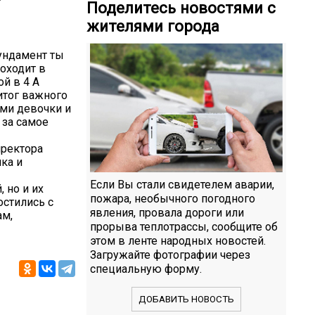
Поделитесь новостями с
жителями города
фундамент ты
оходит в
й в 4 А
итог важного
ами девочки и
 за самое
иректора
ика и
Если Вы стали свидетелем аварии,
 но и их
пожара, необычного погодного
остились с
явления, провала дороги или
ам,
прорыва теплотрассы, сообщите об
этом в ленте народных новостей.
Загружайте фотографии через
специальную форму.
ДОБАВИТЬ НОВОСТЬ