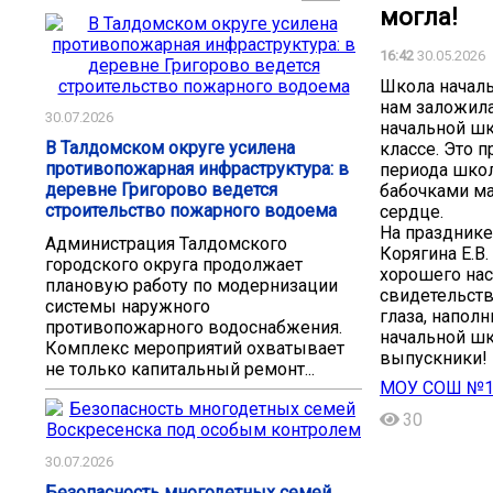
могла!
16:42
30.05.2026
Школа начальн
нам заложила
30.07.2026
начальной шк
В Талдомском округе усилена
классе. Это 
противопожарная инфраструктура: в
периода школ
деревне Григорово ведется
бабочками ма
строительство пожарного водоема
сердце.️
На празднике
Администрация Талдомского
Корягина Е.В.
городского округа продолжает
хорошего нас
плановую работу по модернизации
свидетельств
системы наружного
глаза, напол
противопожарного водоснабжения.
начальной шк
Комплекс мероприятий охватывает
выпускники! ️
не только капитальный ремонт...
МОУ СОШ №11 
30
30.07.2026
Безопасность многодетных семей