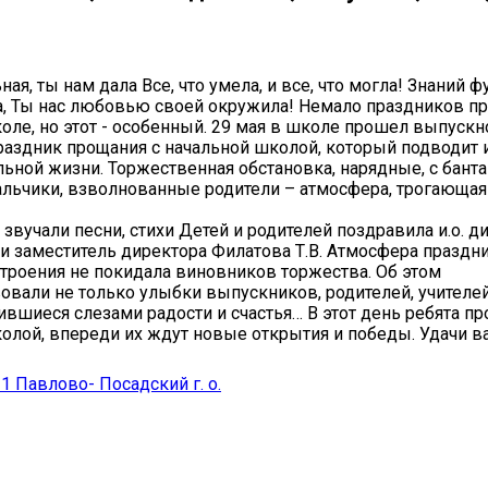
ая, ты нам дала Все, что умела, и все, что могла! Знаний 
, Ты нас любовью своей окружила! ️Немало праздников пр
оле, но этот - особенный. 29 мая в школе прошел выпускно
праздник прощания с начальной школой, который подводит 
ьной жизни. Торжественная обстановка, нарядные, с бант
льчики, взволнованные родители – атмосфера, трогающая
 звучали песни, стихи Детей и родителей поздравила и.о. д
 и заместитель директора Филатова Т.В. ️Атмосфера праздн
троения не покидала виновников торжества. Об этом
овали не только улыбки выпускников, родителей, учителей,
нившиеся слезами радости и счастья… В этот день ребята пр
олой, впереди их ждут новые открытия и победы. Удачи в
Павлово- Посадский г. о.