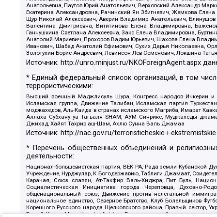
Анатольевна, Паутов Юрий Анатольевич, Верховский Александр Марк
Екатерина Александровна, Рачинский Ян Збигневич, Жемкова Елена 
Щур Николай Алексеевич, Аверин Владимир Анатольевич, Блинушов 
Валентина Дмитриевна, Вититинова Елена Владимировна, Баженов
Ганнушкина Светлана Алексеевна, Закс Елена Владимировна, Буртин
Анатолий Мариевич, Прохоров Вадим Юрьевич, Шахова Елена Владими
Иванович, Шабад Анатолий Ефимович, Сухих Дарья Николаевна, Орл
Золотухин Борис Андреевич, Левинсон Лев Семенович, Локшина Тать
Источник:
http://unro.minjust.ru/NKOForeignAgent.aspx
дан
* Единый федеральный список организаций, в том чис
террористическими:
Высший военный Маджлисуль Шура, Конгресс народов Ичкерии и Да
Исламская группа, Движение Талибан, Исламская партия Туркест
моджахедов, Аль-Каида в странах исламского Магриба, Имарат Кавка
Аллаха Субхану уа Тагьаля SHAM, АУМ Синрике, Муджахеды джамаа
Джихад, Хайят Тахрир аш-Шам, Ахлю Сунна Валь Джамаа
Источник:
http://nac.gov.ru/terroristicheskie-i-ekstremistskie
* Перечень общественных объединений и религиозных
деятельности:
Национал-большевистская партия, ВЕК РА, Рада земли Кубанской 
Учреждение, Нурджулар, К Богодержавию, Таблиги Джамаат, Свидете
Карачая, Союз славян, Ат-Такфир Валь-Хиджра, Пит Буль, Нацио
Социалистическая Инициатива города Череповца, Духовно-Родо
общенациональный союз, Движение против нелегальной иммиграц
национальное единство, Северное Братство, Клуб Болельщиков Фу
Коренного Русского народа Щелковского района, Правый сектор, Ук
Белый Крест, Misanthropic division, Религиозное объединение пос