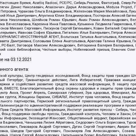
 Настоящее Время, Azatliq Radiosi, PCE/PC, Сибирь.Реалии, Фактограф, Север
ягин Денис Николаевич, Апахончич Дарья Александровна, Medusa Project, П
етровна, Чуракова Ольга Владимировна, Железнова Мария Михайловна, Лукьян
й Илья Дмитриевич, Апухтина Юлия Владимировна, Постернак Алексей Евгеньев
рина Николаевна, Шлейнов Роман Юрьевич, Анин Роман Александрович, Вел
оника Вячеславовна, Карезина Инна Павловна, Кузьмина Людмила Гавриловна
ов Михаил Сергеевич, Пискунов Сергей Евгеньевич, Ковин Виталий Сергеевич
алерьевич, Иванова София Юрьевна, Пигалкин Илья Валерьевич, Петров Алексе
а, ЖУРНАЛИСТ-ИНОСТРАННЫЙ АГЕНТ, Вольтская Татьяна Анатольевна, Клепиков
авета Дмитриевна, Соловьева Елена Анатольевна, Арапова Галина Юрьевна, П
иа, РС-Балт, Заговора Максим Александрович, Ветошкина Валерия Валерьевна
ский союз библиофилов, Честные выборы, Нобелевский призыв, Еланчик Олег
а
е на
03.12.2021
нного агента:
ой культуры, Центр гендерных исследований, Фонд защиты прав граждан Шта
 Петербург, Гуманитарное действие, Лига Избирателей, Правовая инициат
держки и содействия развитию средств массовой информации, В защиту п
ий, ВМЕСТЕ, Благотворительный фонд охраны здоровья и защиты прав граж
, центр Анна, Проект Апрель, Самарская губерния, Эра здоровья, Мемориал,
я группа, Женщины Евразии, СИБАЛЬТ, Институт прав человека, Фонд защиты 
льного партнерства, Пермский региональный правозащитный центр, Граждан
лининграде по административной поддержке реализации программ и проекто
 Прав Средств Массовой Информации, Институт развития прессы - Сибирь, Ча
, Фонд поддержки свободы прессы, Гражданский контроль, Человек и Закон, 
оды Информации, Экозащита!-Женсовет, Общественный вердикт, Евразийская а
 Вадимовна, Чанышева Лилия Айратовна, Сидорович Ольга Борисовна, Туровс
олаевич, Пивоваров Андрей Сергеевич, Дугин Сергей Георгиевич, Аверин В
вна, Шведов Григорий Сергеевич, Пономарев Лев Александрович, Созаев
евна, Щаров Сергей Алексадрович, Цирульников Борис Альбертович, Халидо