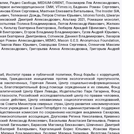
.Реалии, Радио Свобода, MEDIUM-ORIENT, Пономарев Лев Александрович,
ервое антикоррупционное СМИ, VTimes.io, Баданин Роман Сергеевич,
ова Юлия Сергеевна, Маетная Елизавета Витальевна, The Insider SIA,
ич, Телеканал Дождь, Петров Степан Юрьевич, Istories fonds, Шмагун
иковский Дмитрий Александрович, Альтаир 2021, Ромашки монолит,
, Костылева Полина Владимировна, Лютов Александр Иванович, Жилкин
, Кильтау Екатерина Викторовна, Любарев Аркадий Ефимович, Гурман
й Викторович, Егоров Владимир Владимирович, Гусев Андрей Юрьевич,
ская Екатерина Дмитриевна, Сотников Даниил Владимирович, Захаров
ерл Роман Александрович, МЕМО, Mason G.E.S. Anonymous Foundation,
, Павлов Иван Юрьевич, Скворцова Елена Сергеевна, Оленичев Максим
 Александрович, Григорьева Алина Александровна, Григорьев Андрей
б, Институт права и публичной политики, Фонд борьбы с коррупцией,
ива, Гражданская инициатива против экологической преступности,
рав заключенных, Горячая Линия, Центр социально-информационных
дан, Благотворительный фонд помощи осужденным и их семьям, Фонд
 Аналитический Центр Юрия Левады, Издательство Парк Гагарина, Фонд
гласности, Российский исследовательский центр по правам человека,
ское действие, Центр независимых социологических исследований,
в Совета Министров северных стран, Центр развития некоммерческих
стное учреждение в Санкт-Петербурге по административной поддержке
Общественная комиссия по сохранению наследия академика Сахарова,
нтимонопольная ассоциация, Дзугкоева Регина Николаевна, Кривенко
кий Александр Алексеевич, Васильева Анастасия Евгеньевна, Ривина
италий Евгеньевич, Барахоев Магомед Бекханович, Шевченко Дмитрий
 Валерий Валерьевич, Каргалицкий Борис Юльевич, Исакова Ирина
ва Марина Владимировна, Людевиг Марина Зариевна, Федотова Галина