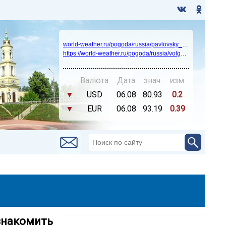
world-weather.ru/pogoda/russia/pavlovsky_posad/14days/
https://world-weather.ru/pogoda/russia/volgograd/
Валюта
Дата
знач.
изм.
▼
USD
06.08
80.93
0.2
▼
EUR
06.08
93.19
0.39
 знакомить