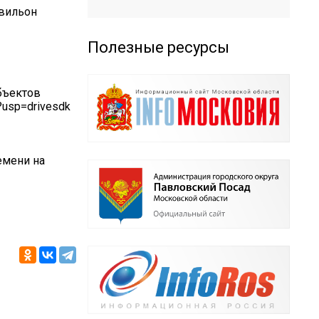
авильон
Полезные ресурсы
бъектов
?usp=drivesdk
емени на