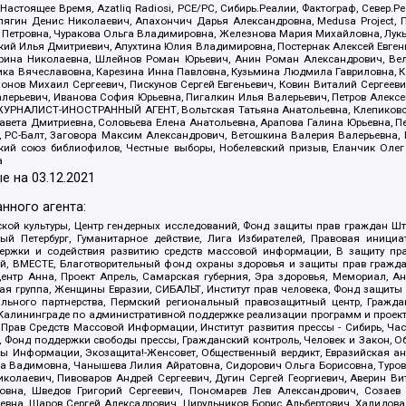
 Настоящее Время, Azatliq Radiosi, PCE/PC, Сибирь.Реалии, Фактограф, Север
ягин Денис Николаевич, Апахончич Дарья Александровна, Medusa Project, П
етровна, Чуракова Ольга Владимировна, Железнова Мария Михайловна, Лукьян
й Илья Дмитриевич, Апухтина Юлия Владимировна, Постернак Алексей Евгеньев
рина Николаевна, Шлейнов Роман Юрьевич, Анин Роман Александрович, Вел
оника Вячеславовна, Карезина Инна Павловна, Кузьмина Людмила Гавриловна
ов Михаил Сергеевич, Пискунов Сергей Евгеньевич, Ковин Виталий Сергеевич
алерьевич, Иванова София Юрьевна, Пигалкин Илья Валерьевич, Петров Алексе
а, ЖУРНАЛИСТ-ИНОСТРАННЫЙ АГЕНТ, Вольтская Татьяна Анатольевна, Клепиков
авета Дмитриевна, Соловьева Елена Анатольевна, Арапова Галина Юрьевна, П
иа, РС-Балт, Заговора Максим Александрович, Ветошкина Валерия Валерьевна
ский союз библиофилов, Честные выборы, Нобелевский призыв, Еланчик Олег
а
е на
03.12.2021
нного агента:
ой культуры, Центр гендерных исследований, Фонд защиты прав граждан Шта
 Петербург, Гуманитарное действие, Лига Избирателей, Правовая инициат
держки и содействия развитию средств массовой информации, В защиту п
ий, ВМЕСТЕ, Благотворительный фонд охраны здоровья и защиты прав граж
, центр Анна, Проект Апрель, Самарская губерния, Эра здоровья, Мемориал,
я группа, Женщины Евразии, СИБАЛЬТ, Институт прав человека, Фонд защиты 
льного партнерства, Пермский региональный правозащитный центр, Граждан
лининграде по административной поддержке реализации программ и проекто
 Прав Средств Массовой Информации, Институт развития прессы - Сибирь, Ча
, Фонд поддержки свободы прессы, Гражданский контроль, Человек и Закон, 
оды Информации, Экозащита!-Женсовет, Общественный вердикт, Евразийская а
 Вадимовна, Чанышева Лилия Айратовна, Сидорович Ольга Борисовна, Туровс
олаевич, Пивоваров Андрей Сергеевич, Дугин Сергей Георгиевич, Аверин В
вна, Шведов Григорий Сергеевич, Пономарев Лев Александрович, Созаев
евна, Щаров Сергей Алексадрович, Цирульников Борис Альбертович, Халидо