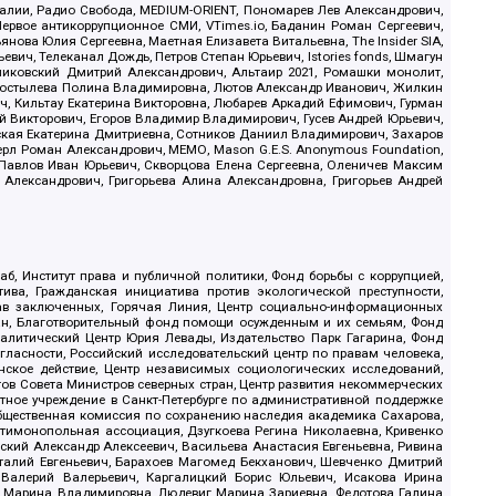
.Реалии, Радио Свобода, MEDIUM-ORIENT, Пономарев Лев Александрович,
ервое антикоррупционное СМИ, VTimes.io, Баданин Роман Сергеевич,
ова Юлия Сергеевна, Маетная Елизавета Витальевна, The Insider SIA,
ич, Телеканал Дождь, Петров Степан Юрьевич, Istories fonds, Шмагун
иковский Дмитрий Александрович, Альтаир 2021, Ромашки монолит,
, Костылева Полина Владимировна, Лютов Александр Иванович, Жилкин
, Кильтау Екатерина Викторовна, Любарев Аркадий Ефимович, Гурман
й Викторович, Егоров Владимир Владимирович, Гусев Андрей Юрьевич,
ская Екатерина Дмитриевна, Сотников Даниил Владимирович, Захаров
ерл Роман Александрович, МЕМО, Mason G.E.S. Anonymous Foundation,
, Павлов Иван Юрьевич, Скворцова Елена Сергеевна, Оленичев Максим
 Александрович, Григорьева Алина Александровна, Григорьев Андрей
б, Институт права и публичной политики, Фонд борьбы с коррупцией,
ива, Гражданская инициатива против экологической преступности,
рав заключенных, Горячая Линия, Центр социально-информационных
дан, Благотворительный фонд помощи осужденным и их семьям, Фонд
 Аналитический Центр Юрия Левады, Издательство Парк Гагарина, Фонд
гласности, Российский исследовательский центр по правам человека,
ское действие, Центр независимых социологических исследований,
в Совета Министров северных стран, Центр развития некоммерческих
стное учреждение в Санкт-Петербурге по административной поддержке
Общественная комиссия по сохранению наследия академика Сахарова,
нтимонопольная ассоциация, Дзугкоева Регина Николаевна, Кривенко
кий Александр Алексеевич, Васильева Анастасия Евгеньевна, Ривина
италий Евгеньевич, Барахоев Магомед Бекханович, Шевченко Дмитрий
 Валерий Валерьевич, Каргалицкий Борис Юльевич, Исакова Ирина
ва Марина Владимировна, Людевиг Марина Зариевна, Федотова Галина