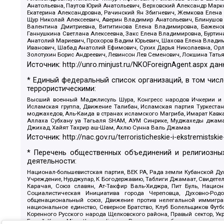
Анатольевна, Паутов Юрий Анатольевич, Верховский Александр Марк
Екатерина Александровна, Рачинский Ян Збигневич, Жемкова Елена 
Щур Николай Алексеевич, Аверин Владимир Анатольевич, Блинушов 
Валентина Дмитриевна, Вититинова Елена Владимировна, Баженов
Ганнушкина Светлана Алексеевна, Закс Елена Владимировна, Буртин
Анатолий Мариевич, Прохоров Вадим Юрьевич, Шахова Елена Владими
Иванович, Шабад Анатолий Ефимович, Сухих Дарья Николаевна, Орл
Золотухин Борис Андреевич, Левинсон Лев Семенович, Локшина Тать
Источник:
http://unro.minjust.ru/NKOForeignAgent.aspx
дан
* Единый федеральный список организаций, в том чис
террористическими:
Высший военный Маджлисуль Шура, Конгресс народов Ичкерии и Да
Исламская группа, Движение Талибан, Исламская партия Туркест
моджахедов, Аль-Каида в странах исламского Магриба, Имарат Кавка
Аллаха Субхану уа Тагьаля SHAM, АУМ Синрике, Муджахеды джамаа
Джихад, Хайят Тахрир аш-Шам, Ахлю Сунна Валь Джамаа
Источник:
http://nac.gov.ru/terroristicheskie-i-ekstremistskie
* Перечень общественных объединений и религиозных
деятельности:
Национал-большевистская партия, ВЕК РА, Рада земли Кубанской 
Учреждение, Нурджулар, К Богодержавию, Таблиги Джамаат, Свидете
Карачая, Союз славян, Ат-Такфир Валь-Хиджра, Пит Буль, Нацио
Социалистическая Инициатива города Череповца, Духовно-Родо
общенациональный союз, Движение против нелегальной иммиграц
национальное единство, Северное Братство, Клуб Болельщиков Фу
Коренного Русского народа Щелковского района, Правый сектор, Ук
Белый Крест, Misanthropic division, Религиозное объединение пос