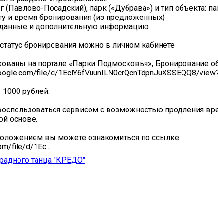
г (Павлово-Посадский), парк («Дубрава») и тип объекта: п
ту и время бронирования (из предложенных)
и данные и дополнительную информацию
статус бронирования можно в личном кабинете
ованы на портале «Парки Подмосковья», Бронирование о
.google.com/file/d/1EclY6fVuunILN0crQcnTdpnJuXSSEQQ8/view
 1000 рублей.
воспользоваться сервисом с возможностью продления вр
й основе.
Положением вы можете ознакомиться по ссылке:
om/file/d/1Ec...
радного танца "КРЕДО"