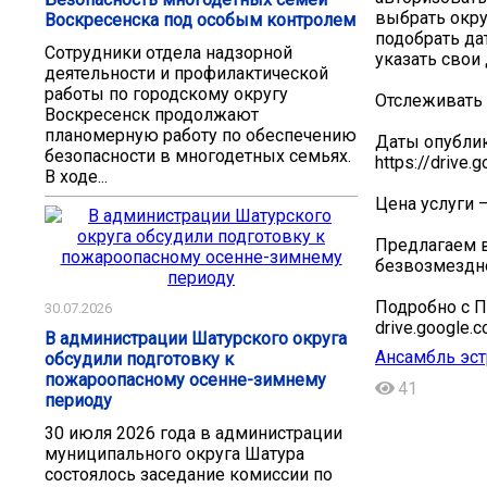
выбрать окру
Воскресенска под особым контролем
подобрать да
Сотрудники отдела надзорной
указать сво
деятельности и профилактической
работы по городскому округу
Отслеживать 
Воскресенск продолжают
планомерную работу по обеспечению
Даты опублик
безопасности в многодетных семьях.
https://drive
В ходе...
Цена услуги –
Предлагаем 
безвозмездно
Подробно с 
30.07.2026
drive.google.c
В администрации Шатурского округа
Ансамбль эст
обсудили подготовку к
пожароопасному осенне-зимнему
41
периоду
30 июля 2026 года в администрации
муниципального округа Шатура
состоялось заседание комиссии по