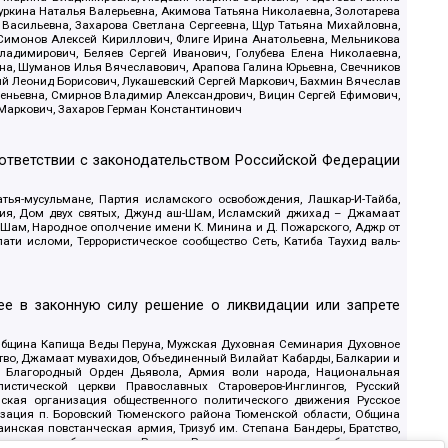
уркина Наталья Валерьевна, Акимова Татьяна Николаевна, Золотарева
 Васильевна, Захарова Светлана Сергеевна, Щур Татьяна Михайловна,
 Симонов Алексей Кириллович, Флиге Ирина Анатольевна, Мельникова
адимирович, Беляев Сергей Иванович, Голубева Елена Николаевна,
вна, Шуманов Илья Вячеславович, Арапова Галина Юрьевна, Свечников
ий Леонид Борисович, Лукашевский Сергей Маркович, Бахмин Вячеслав
геньевна, Смирнов Владимир Александрович, Вицин Сергей Ефимович,
 Маркович, Захаров Герман Константинович
оответствии с законодательством Российской Федерации
тья-мусульмане, Партия исламского освобождения, Лашкар-И-Тайба,
дия, Дом двух святых, Джунд аш-Шам, Исламский джихад – Джамаат
ш-Шам, Народное ополчение имени К. Минина и Д. Пожарского, Аджр от
и исломи, Террористическое сообщество Сеть, Катиба Таухид валь-
е в законную силу решение о ликвидации или запрете
 Община Капища Веды Перуна, Мужская Духовная Семинария Духовное
ство, Джамаат мувахидов, Объединенный Вилайат Кабарды, Балкарии и
18, Благородный Орден Дьявола, Армия воли народа, Национальная
истической церкви Православных Староверов-Инглингов, Русский
ская организация общественного политического движения Русское
изация п. Боровский Тюменского района Тюменской области, Община
инская повстанческая армия, Тризуб им. Степана Бандеры, Братство,
олитическое объединение Русские, Русское национальное объединение