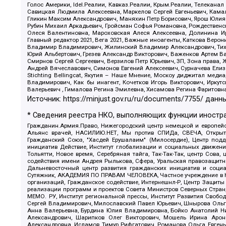
Голос Америки, Idel.Реалии, Кавказ.Реалии, Крым.Реалии, Телеканал
Савицкая Людмила Алексеевна, Маркелов Сергей Евгеньевич, Камал
Гликин Максим Александрович, Маняхин Петр Борисович, Ярош Юлия П
Рубин Михаил Аркадьевич, Гройсман Софья Романовна, Рождественски
Олеся Валентиновна, Мароховская Алеся Алексеевна, Долинина И
Главный редактор 2021, Вега 2021, Важные иноагенты, Каткова Вер
Владимир Владимирович, Жилинский Владимир Александрович, Тихон
Юрий Альбертович, Грезев Александр Викторович, Важенков Артем В
Смирнов Сергей Сергеевич, Верзилов Петр Юрьевич, ЗП, Зона прав
Андрей Вячеславович, Симонов Евгений Алексеевич, Сурначева Елиз
Stichting Bellingcat, Якутия – Наше Мнение, Москоу диджитал мед
Владимирович, Как бы инагент, Кочетков Игорь Викторович, Иркут
Валерьевич , Гималова Регина Эмилевна, Хисамова Регина Фаритовн
Источник:
https://minjust.gov.ru/ru/documents/7755/
данны
* Сведения реестра НКО, выполняющих функции иностра
Гражданин.Армия.Право, Нижегородский центр немецкой и европейск
Альянс врачей, НАСИЛИЮ.НЕТ, Мы против СПИДа, СВЕЧА, Открытый
Гражданский Союз, "Хасдей Ерушалаим" (Милосердие), Центр под
инициатив Действие, Институт глобализации и социальных движен
Тольятти, Новое время, Серебряная тайга, Так-Так-Так, центр Сова
содействия имени Андрея Рылькова, Сфера, Уральская правозащитна
Дальневосточный центр развития гражданских инициатив и социа
Сутяжник, АКАДЕМИЯ ПО ПРАВАМ ЧЕЛОВЕКА, Частное учреждение в Ка
организаций, Гражданское содействие, Интернешнл-Р, Центр Защиты
реализации программ и проектов Совета Министров Северных Стран
МЕМО. РУ, Институт региональной прессы, Институт Развития Своб
Сергей Владимирович, Милославский Павел Юрьевич, Шнырова Ольга
Анна Валерьевна, Бурдина Юлия Владимировна, Бойко Анатолий Ник
Александрович, Шарипков Олег Викторович, Мошель Ирина Ароно
Александровна, Исламов Тимур Рифгатович, Романова Ольга Евгень