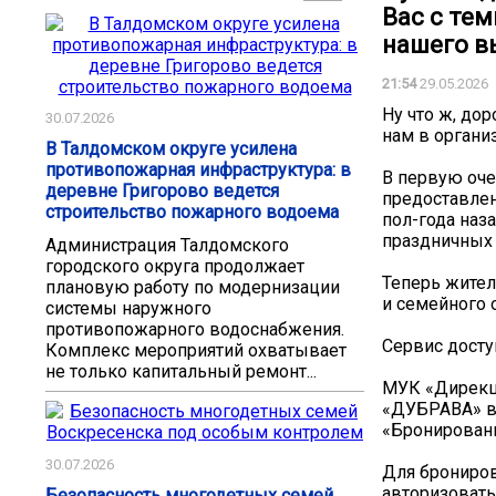
Вас с тем
нашего в
21:54
29.05.2026
Ну что ж, дор
30.07.2026
нам в органи
В Талдомском округе усилена
противопожарная инфраструктура: в
В первую оче
деревне Григорово ведется
предоставлен
строительство пожарного водоема
пол-года наз
праздничных 
Администрация Талдомского
городского округа продолжает
️Теперь жите
плановую работу по модернизации
и семейного 
системы наружного
противопожарного водоснабжения.
Сервис досту
Комплекс мероприятий охватывает
не только капитальный ремонт...
МУК «Дирекци
«ДУБРАВА» в 
«Бронировани
30.07.2026
Для брониров
авторизовать
Безопасность многодетных семей