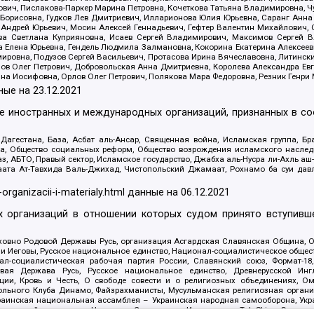
ович, Пислакова-Паркер Марина Петровна, Кочеткова Татьяна Владимировна, Ч
Борисовна, Гудков Лев Дмитриевич, Илларионова Юлия Юрьевна, Саранг Анна
Андрей Юрьевич, Мосин Алексей Геннадьевич, Гефтер Валентин Михайлович,
а Светлана Куприяновна, Исаев Сергей Владимирович, Максимов Сергей Вл
а Елена Юрьевна, Гендель Людмила Залмановна, Кокорина Екатерина Алексее
ровна, Подузов Сергей Васильевич, Протасова Ирина Вячеславовна, Литинск
ов Олег Петрович, Добровольская Анна Дмитриевна, Королева Александра Ев
яна Иосифовна, Орлов Олег Петрович, Полякова Мара Федоровна, Резник Генри
ные на
23.12.2021
ле иностранных и международных организаций, признанных в с
гестана, База, Асбат аль-Ансар, Священная война, Исламская группа, Бра
ана, Общество социальных реформ, Общество возрождения исламского насле
з, АБТО, Правый сектор, Исламское государство, Джабха аль-Нусра ли-Ахль а
та Ат-Тавхида Валь-Джихад, Чистопольский Джамаат, Рохнамо ба суи давлат
-organizacii-i-materialy.html
данные на
06.12.2021
 организаций в отношении которых судом принято вступивше
Духовно Родовой Державы Русь, организация Асгардская Славянская Община,
ли Иеговы, Русское национальное единство, Национал-социалистическое обще
нал-социалистическая рабочая партия России, Славянский союз, Формат-
вая Держава Русь, Русское национальное единство, Древнерусской Ингл
ии, Кровь и Честь, О свободе совести и о религиозных объединениях, Ом
тбольного Клуба Динамо, Файзрахманисты, Мусульманская религиозная орган
раинская национальная ассамблея – Украинская народная самооборона, Укра
ледователей инглиизма, Народная Социальная Инициатива, TulaSkins, Этноп