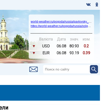
world-weather.ru/pogoda/russia/pavlovsky_posad/14days/
https://world-weather.ru/pogoda/russia/volgograd/
Валюта
Дата
знач.
изм.
▼
USD
06.08
80.93
0.2
▼
EUR
06.08
93.19
0.39
ели