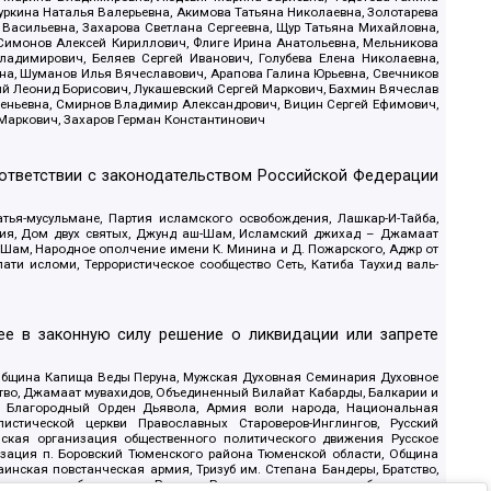
уркина Наталья Валерьевна, Акимова Татьяна Николаевна, Золотарева
 Васильевна, Захарова Светлана Сергеевна, Щур Татьяна Михайловна,
 Симонов Алексей Кириллович, Флиге Ирина Анатольевна, Мельникова
адимирович, Беляев Сергей Иванович, Голубева Елена Николаевна,
вна, Шуманов Илья Вячеславович, Арапова Галина Юрьевна, Свечников
ий Леонид Борисович, Лукашевский Сергей Маркович, Бахмин Вячеслав
геньевна, Смирнов Владимир Александрович, Вицин Сергей Ефимович,
 Маркович, Захаров Герман Константинович
оответствии с законодательством Российской Федерации
тья-мусульмане, Партия исламского освобождения, Лашкар-И-Тайба,
дия, Дом двух святых, Джунд аш-Шам, Исламский джихад – Джамаат
ш-Шам, Народное ополчение имени К. Минина и Д. Пожарского, Аджр от
и исломи, Террористическое сообщество Сеть, Катиба Таухид валь-
е в законную силу решение о ликвидации или запрете
 Община Капища Веды Перуна, Мужская Духовная Семинария Духовное
ство, Джамаат мувахидов, Объединенный Вилайат Кабарды, Балкарии и
18, Благородный Орден Дьявола, Армия воли народа, Национальная
истической церкви Православных Староверов-Инглингов, Русский
ская организация общественного политического движения Русское
изация п. Боровский Тюменского района Тюменской области, Община
инская повстанческая армия, Тризуб им. Степана Бандеры, Братство,
олитическое объединение Русские, Русское национальное объединение