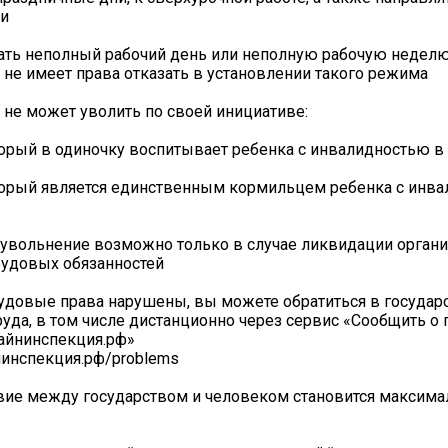
и
ть неполный рабочий день или неполную рабочую неделю
 не имеет права отказать в установлении такого режима
 не может уволить по своей инициативе:
торый в одиночку воспитывает ребенка с инвалидностью в 
торый является единственным кормильцем ребенка с инв
увольнение возможно только в случае ликвидации органи
рудовых обязанностей
удовые права нарушены, вы можете обратиться в госуда
уда, в том числе дистанционно через сервис «Сообщить о
айнинспекция.рф»
йнинспекция.рф/problems
вие между государством и человеком становится максим