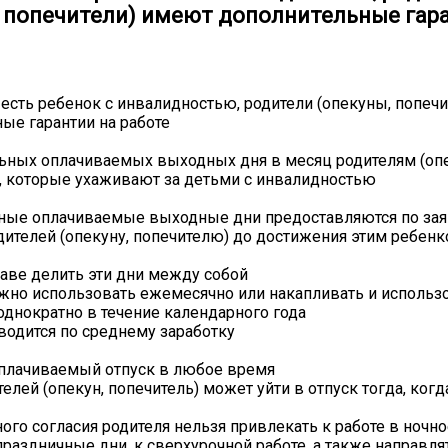
, попечители) имеют дополнительные гар
 есть ребенок с инвалидностью, родители (опекуны, попеч
ые гарантии на работе
ьных оплачиваемых выходных дня в месяц родителям (оп
, которые ухаживают за детьми с инвалидностью
ные оплачиваемые выходные дни предоставляются по за
дителей (опекуну, попечителю) до достижения этим ребенк
аве делить эти дни между собой
жно использовать ежемесячно или накапливать и использо
однократно в течение календарного года
водится по среднему заработку
плачиваемый отпуск в любое время
елей (опекун, попечитель) может уйти в отпуск тогда, ког
ого согласия родителя нельзя привлекать к работе в ночно
раздничные дни, к сверхурочной работе, а также направля