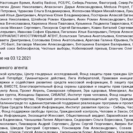
 Настоящее Время, Azatliq Radiosi, PCE/PC, Сибирь.Реалии, Фактограф, Север
ягин Денис Николаевич, Апахончич Дарья Александровна, Medusa Project, П
етровна, Чуракова Ольга Владимировна, Железнова Мария Михайловна, Лукьян
й Илья Дмитриевич, Апухтина Юлия Владимировна, Постернак Алексей Евгеньев
рина Николаевна, Шлейнов Роман Юрьевич, Анин Роман Александрович, Вел
оника Вячеславовна, Карезина Инна Павловна, Кузьмина Людмила Гавриловна
ов Михаил Сергеевич, Пискунов Сергей Евгеньевич, Ковин Виталий Сергеевич
алерьевич, Иванова София Юрьевна, Пигалкин Илья Валерьевич, Петров Алексе
а, ЖУРНАЛИСТ-ИНОСТРАННЫЙ АГЕНТ, Вольтская Татьяна Анатольевна, Клепиков
авета Дмитриевна, Соловьева Елена Анатольевна, Арапова Галина Юрьевна, П
иа, РС-Балт, Заговора Максим Александрович, Ветошкина Валерия Валерьевна
ский союз библиофилов, Честные выборы, Нобелевский призыв, Еланчик Олег
а
е на
03.12.2021
нного агента:
ой культуры, Центр гендерных исследований, Фонд защиты прав граждан Шта
 Петербург, Гуманитарное действие, Лига Избирателей, Правовая инициат
держки и содействия развитию средств массовой информации, В защиту п
ий, ВМЕСТЕ, Благотворительный фонд охраны здоровья и защиты прав граж
, центр Анна, Проект Апрель, Самарская губерния, Эра здоровья, Мемориал,
я группа, Женщины Евразии, СИБАЛЬТ, Институт прав человека, Фонд защиты 
льного партнерства, Пермский региональный правозащитный центр, Граждан
лининграде по административной поддержке реализации программ и проекто
 Прав Средств Массовой Информации, Институт развития прессы - Сибирь, Ча
, Фонд поддержки свободы прессы, Гражданский контроль, Человек и Закон, 
оды Информации, Экозащита!-Женсовет, Общественный вердикт, Евразийская а
 Вадимовна, Чанышева Лилия Айратовна, Сидорович Ольга Борисовна, Туровс
олаевич, Пивоваров Андрей Сергеевич, Дугин Сергей Георгиевич, Аверин В
вна, Шведов Григорий Сергеевич, Пономарев Лев Александрович, Созаев
евна, Щаров Сергей Алексадрович, Цирульников Борис Альбертович, Халидо