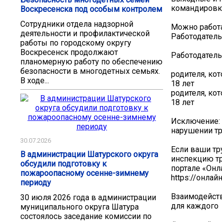
командировк
Воскресенска под особым контролем
Сотрудники отдела надзорной
Можно работа
деятельности и профилактической
Работодатель
работы по городскому округу
Воскресенск продолжают
Работодатель
планомерную работу по обеспечению
безопасности в многодетных семьях.
родителя, ко
В ходе...
18 лет
родителя, ко
18 лет
Исключение: 
нарушении т
30.07.2026
Если ваши тр
В администрации Шатурского округа
инспекцию тр
обсудили подготовку к
портале «Онл
пожароопасному осенне-зимнему
https://онла
периоду
Взаимодейст
30 июля 2026 года в администрации
для каждого
муниципального округа Шатура
состоялось заседание комиссии по