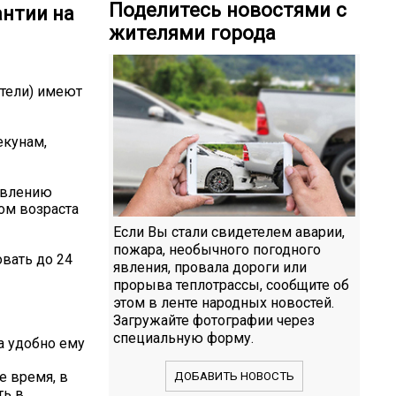
Поделитесь новостями с
антии на
жителями города
ители) имеют
екунам,
явлению
ом возраста
Если Вы стали свидетелем аварии,
пожара, необычного погодного
вать до 24
явления, провала дороги или
прорыва теплотрассы, сообщите об
этом в ленте народных новостей.
Загружайте фотографии через
специальную форму.
да удобно ему
е время, в
ДОБАВИТЬ НОВОСТЬ
ть в