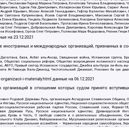
ович, Пислакова-Паркер Марина Петровна, Кочеткова Татьяна Владимировна, Ч
Борисовна, Гудков Лев Дмитриевич, Илларионова Юлия Юрьевна, Саранг Анна
Андрей Юрьевич, Мосин Алексей Геннадьевич, Гефтер Валентин Михайлович,
а Светлана Куприяновна, Исаев Сергей Владимирович, Максимов Сергей Вл
а Елена Юрьевна, Гендель Людмила Залмановна, Кокорина Екатерина Алексее
ровна, Подузов Сергей Васильевич, Протасова Ирина Вячеславовна, Литинск
ов Олег Петрович, Добровольская Анна Дмитриевна, Королева Александра Ев
яна Иосифовна, Орлов Олег Петрович, Полякова Мара Федоровна, Резник Генри
ные на
23.12.2021
ле иностранных и международных организаций, признанных в с
гестана, База, Асбат аль-Ансар, Священная война, Исламская группа, Бра
ана, Общество социальных реформ, Общество возрождения исламского насле
з, АБТО, Правый сектор, Исламское государство, Джабха аль-Нусра ли-Ахль а
та Ат-Тавхида Валь-Джихад, Чистопольский Джамаат, Рохнамо ба суи давлат
-organizacii-i-materialy.html
данные на
06.12.2021
 организаций в отношении которых судом принято вступивше
Духовно Родовой Державы Русь, организация Асгардская Славянская Община,
ли Иеговы, Русское национальное единство, Национал-социалистическое обще
нал-социалистическая рабочая партия России, Славянский союз, Формат-
вая Держава Русь, Русское национальное единство, Древнерусской Ингл
ии, Кровь и Честь, О свободе совести и о религиозных объединениях, Ом
тбольного Клуба Динамо, Файзрахманисты, Мусульманская религиозная орган
раинская национальная ассамблея – Украинская народная самооборона, Укра
ледователей инглиизма, Народная Социальная Инициатива, TulaSkins, Этноп