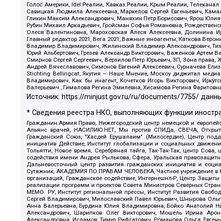
Голос Америки, Idel.Реалии, Кавказ.Реалии, Крым.Реалии, Телеканал
Савицкая Людмила Алексеевна, Маркелов Сергей Евгеньевич, Камал
Гликин Максим Александрович, Маняхин Петр Борисович, Ярош Юлия П
Рубин Михаил Аркадьевич, Гройсман Софья Романовна, Рождественски
Олеся Валентиновна, Мароховская Алеся Алексеевна, Долинина И
Главный редактор 2021, Вега 2021, Важные иноагенты, Каткова Вер
Владимир Владимирович, Жилинский Владимир Александрович, Тихон
Юрий Альбертович, Грезев Александр Викторович, Важенков Артем В
Смирнов Сергей Сергеевич, Верзилов Петр Юрьевич, ЗП, Зона прав
Андрей Вячеславович, Симонов Евгений Алексеевич, Сурначева Елиз
Stichting Bellingcat, Якутия – Наше Мнение, Москоу диджитал мед
Владимирович, Как бы инагент, Кочетков Игорь Викторович, Иркут
Валерьевич , Гималова Регина Эмилевна, Хисамова Регина Фаритовн
Источник:
https://minjust.gov.ru/ru/documents/7755/
данны
* Сведения реестра НКО, выполняющих функции иностра
Гражданин.Армия.Право, Нижегородский центр немецкой и европейск
Альянс врачей, НАСИЛИЮ.НЕТ, Мы против СПИДа, СВЕЧА, Открытый
Гражданский Союз, "Хасдей Ерушалаим" (Милосердие), Центр под
инициатив Действие, Институт глобализации и социальных движен
Тольятти, Новое время, Серебряная тайга, Так-Так-Так, центр Сова
содействия имени Андрея Рылькова, Сфера, Уральская правозащитна
Дальневосточный центр развития гражданских инициатив и социа
Сутяжник, АКАДЕМИЯ ПО ПРАВАМ ЧЕЛОВЕКА, Частное учреждение в Ка
организаций, Гражданское содействие, Интернешнл-Р, Центр Защиты
реализации программ и проектов Совета Министров Северных Стран
МЕМО. РУ, Институт региональной прессы, Институт Развития Своб
Сергей Владимирович, Милославский Павел Юрьевич, Шнырова Ольга
Анна Валерьевна, Бурдина Юлия Владимировна, Бойко Анатолий Ник
Александрович, Шарипков Олег Викторович, Мошель Ирина Ароно
Александровна, Исламов Тимур Рифгатович, Романова Ольга Евгень