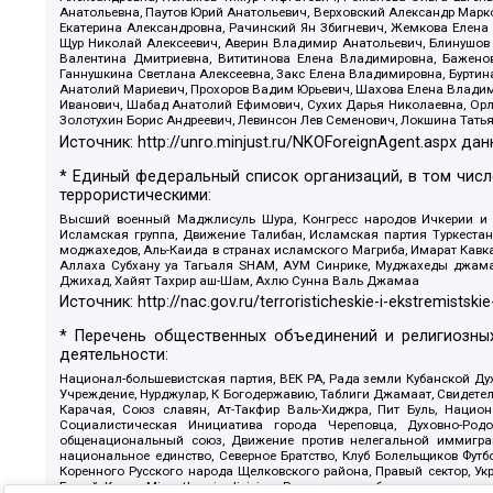
Анатольевна, Паутов Юрий Анатольевич, Верховский Александр Марк
Екатерина Александровна, Рачинский Ян Збигневич, Жемкова Елена 
Щур Николай Алексеевич, Аверин Владимир Анатольевич, Блинушов 
Валентина Дмитриевна, Вититинова Елена Владимировна, Баженов
Ганнушкина Светлана Алексеевна, Закс Елена Владимировна, Буртин
Анатолий Мариевич, Прохоров Вадим Юрьевич, Шахова Елена Владими
Иванович, Шабад Анатолий Ефимович, Сухих Дарья Николаевна, Орл
Золотухин Борис Андреевич, Левинсон Лев Семенович, Локшина Тать
Источник:
http://unro.minjust.ru/NKOForeignAgent.aspx
дан
* Единый федеральный список организаций, в том чис
террористическими:
Высший военный Маджлисуль Шура, Конгресс народов Ичкерии и Да
Исламская группа, Движение Талибан, Исламская партия Туркест
моджахедов, Аль-Каида в странах исламского Магриба, Имарат Кавка
Аллаха Субхану уа Тагьаля SHAM, АУМ Синрике, Муджахеды джамаа
Джихад, Хайят Тахрир аш-Шам, Ахлю Сунна Валь Джамаа
Источник:
http://nac.gov.ru/terroristicheskie-i-ekstremistskie
* Перечень общественных объединений и религиозных
деятельности:
Национал-большевистская партия, ВЕК РА, Рада земли Кубанской 
Учреждение, Нурджулар, К Богодержавию, Таблиги Джамаат, Свидете
Карачая, Союз славян, Ат-Такфир Валь-Хиджра, Пит Буль, Нацио
Социалистическая Инициатива города Череповца, Духовно-Родо
общенациональный союз, Движение против нелегальной иммиграц
национальное единство, Северное Братство, Клуб Болельщиков Фу
Коренного Русского народа Щелковского района, Правый сектор, Ук
Белый Крест, Misanthropic division, Религиозное объединение пос