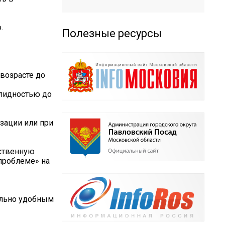
.
Полезные ресурсы
возрасте до
алидностью до
зации или при
рственную
 проблеме» на
ально удобным