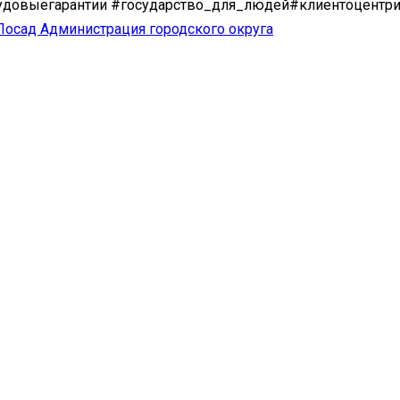
удовыегарантии #государство_для_людей#клиентоцентри
осад Администрация городского округа