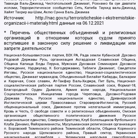
Тавхида Валь-Джихад, Чистопольский Джамаат, Рохнамо ба суи давлати
исломи, Террористическое сообщество Сеть, Катиба Таухид валь-Джихад,
Хайят Тахрир аш-Шам, Ахлю Сунна Валь Джамаа
Источник:
http://nac.gov.ru/terroristicheskie-i-ekstremistskie-
organizacii-i-materialy.html
данные на
06.12.2021
* Перечень общественных объединений и религиозных
организаций в отношении которых судом принято
вступившее в законную силу решение о ликвидации или
запрете деятельности:
Национал-большевистская партия, ВЕК РА, Рада земли Кубанской Духовно
Родовой Державы Русь, организация Асгардская Славянская Община,
Община Капища Веды Перуна, Мужская Духовная Семинария Духовное
Учреждение, Нурджулар, К Богодержавию, Таблиги Джамаат, Свидетели
Иеговы, Русское национальное единство, Национал-социалистическое
общество, Джамаат мувахидов, Объединенный Вилайат Кабарды, Балкарии
и Карачая, Союз славян, Ат-Такфир Валь-Хиджра, Пит Буль, Национал-
социалистическая рабочая партия России, Славянский союз, Формат-18,
Благородный Орден Дьявола, Армия воли народа, Национальная
Социалистическая Инициатива города Череповца, Духовно-Родовая
Держава Русь, Русское национальное единство, Древнерусской
Инглистической церкви Православных Староверов-Инглингов, Русский
общенациональный союз, Движение против нелегальной иммиграции,
Кровь и Честь, О свободе совести и о религиозных объединениях, Омская
организация общественного политического движения Русское
национальное единство, Северное Братство, Клуб Болельщиков Футбольного
Клуба Динамо, Файзрахманисты, Мусульманская религиозная организация
п. Боровский Тюменского района Тюменской области, Община Коренного
Русского народа Щелковского района, Правый сектор, Украинская
национальная ассамблея – Украинская народная самооборона,