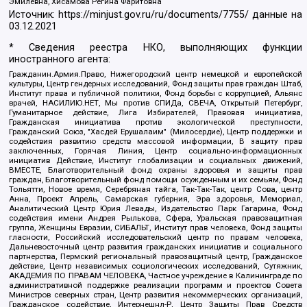
Эмилевна, Хисамова Регина Фаритовна
Источник:
https://minjust.gov.ru/ru/documents/7755/
данные на
03.12.2021
* Сведения реестра НКО, выполняющих функции
иностранного агента:
Гражданин.Армия.Право, Нижегородский центр немецкой и европейской
культуры, Центр гендерных исследований, Фонд защиты прав граждан Штаб,
Институт права и публичной политики, Фонд борьбы с коррупцией, Альянс
врачей, НАСИЛИЮ.НЕТ, Мы против СПИДа, СВЕЧА, Открытый Петербург,
Гуманитарное действие, Лига Избирателей, Правовая инициатива,
Гражданская инициатива против экологической преступности,
Гражданский Союз, "Хасдей Ерушалаим" (Милосердие), Центр поддержки и
содействия развитию средств массовой информации, В защиту прав
заключенных, Горячая Линия, Центр социально-информационных
инициатив Действие, Институт глобализации и социальных движений,
ВМЕСТЕ, Благотворительный фонд охраны здоровья и защиты прав
граждан, Благотворительный фонд помощи осужденным и их семьям, Фонд
Тольятти, Новое время, Серебряная тайга, Так-Так-Так, центр Сова, центр
Анна, Проект Апрель, Самарская губерния, Эра здоровья, Мемориал,
Аналитический Центр Юрия Левады, Издательство Парк Гагарина, Фонд
содействия имени Андрея Рылькова, Сфера, Уральская правозащитная
группа, Женщины Евразии, СИБАЛЬТ, Институт прав человека, Фонд защиты
гласности, Российский исследовательский центр по правам человека,
Дальневосточный центр развития гражданских инициатив и социального
партнерства, Пермский региональный правозащитный центр, Гражданское
действие, Центр независимых социологических исследований, Сутяжник,
АКАДЕМИЯ ПО ПРАВАМ ЧЕЛОВЕКА, Частное учреждение в Калининграде по
административной поддержке реализации программ и проектов Совета
Министров северных стран, Центр развития некоммерческих организаций,
Гражданское содействие, Интернешнл-Р, Центр Защиты Прав Средств