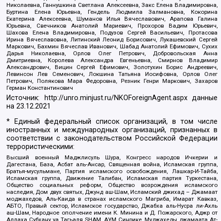
Николаевна, Ганнушкина Светлана Алексеевна, Закс Елена Владимировна,
Буртина Елена Юрьевна, Гендель Людмила Залмановна, Кокорина
Екатерина Алексеевна, Шуманов Илья Вячеславович, Арапова Галина
Юрьевна, Свечников Анатолий Мариевич, Прохоров Вадим Юрьевич,
Шахова Елена Владимировна, Подузов Сергей Васильевич, Протасова
Ирина Вячеславовна, Литинский Леонид Борисович, Лукашевский Сергей
Маркович, Бахмин Вячеслав Иванович, Шабад Анатолий Ефимович, Сухих
Дарья Николаевна, Орлов Олег Петрович, Добровольская Анна
Дмитриевна, Королева Александра Евгеньевна, Смирнов Владимир
Александрович, Вицин Сергей Ефимович, Золотухин Борис Андреевич,
Левинсон Лев Семенович, Локшина Татьяна Иосифовна, Орлов Олег
Петрович, Полякова Мара Федоровна, Резник Генри Маркович, Захаров
Герман Константинович
Источник:
http://unro.minjust.ru/NKOForeignAgent.aspx
данные
на
23.12.2021
* Единый федеральный список организаций, в том числе
иностранных и международных организаций, признанных в
соответствии с законодательством Российской Федерации
террористическими:
Высший военный Маджлисуль Шура, Конгресс народов Ичкерии и
Дагестана, База, Асбат аль-Ансар, Священная война, Исламская группа,
Братья-мусульмане, Партия исламского освобождения, Лашкар-И-Тайба,
Исламская группа, Движение Талибан, Исламская партия Туркестана,
Общество социальных реформ, Общество возрождения исламского
наследия, Дом двух святых, Джунд аш-Шам, Исламский джихад – Джамаат
моджахедов, Аль-Каида в странах исламского Магриба, Имарат Кавказ,
АБТО, Правый сектор, Исламское государство, Джабха аль-Нусра ли-Ахль
аш-Шам, Народное ополчение имени К. Минина и Д. Пожарского, Аджр от
Аллаха Субхану уа Тагьаля SHAM, АУМ Синрике, Муджахеды джамаата Ат-