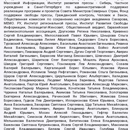
Массовой Информации, Институт развития прессы - Сибирь, Частное
учреждение в Санкт-Петербурге по административной поддержке
реализации программ и проектов Совета Министров Северных Стран, Фонд
поддержки свободы прессы, Гражданский контроль, Человек и Закон,
Общественная комиссия по сохранению наследия академика Сахарова,
МЕМО. РУ, Институт региональной прессы, Институт Развития Свободы
Информации, Экозащита!-Женсовет, Общественный вердикт, Евразийская
антимонопольная ассоциация, Дзугкоева Регина Николаевна, Кривенко
Сергей Владимирович, Милославский Павел Юрьевич, Шнырова Ольга
Вадимовна, Чанышева Лилия Айратовна, Сидорович Ольга Борисовна,
Туровский Александр Алексеевич, Васильева Анастасия Евгеньевна, Ривина
Анна Валерьевна, Бурдина Юлия Владимировна, Бойко Анатолий
Николаевич, Пивоваров Андрей Сергеевич, Дугин Сергей Георгиевич, Аверин
Виталий Евгеньевич, Барахоев Магомед Бекханович, Шевченко Дмитрий
Александрович, Шарипков Олег Викторович, Мошель Ирина Ароновна,
Шведов Григорий Сергеевич, Пономарев Лев Александрович, Созаев
Валерий Валерьевич, Каргалицкий Борис Юльевич, Исакова Ирина
Александровна, Исламов Тимур Рифгатович, Романова Ольга Евгеньевна,
Щаров Сергей Алексадрович, Цирульников Борис Альбертович, Халидова
Марина Владимировна, Людевиг Марина Зариевна, Федотова Галина
Анатольевна, Паутов Юрий Анатольевич, Верховский Александр Маркович,
Пислакова-Паркер Марина Петровна, Кочеткова Татьяна Владимировна,
Чуркина Наталья Валерьевна, Акимова Татьяна Николаевна, Золотарева
Екатерина Александровна, Рачинский Ян Збигневич, Жемкова Елена
Борисовна, Гудков Лев Дмитриевич, Илларионова Юлия Юрьевна, Саранг
Анна Васильевна, Захарова Светлана Сергеевна, Щур Татьяна Михайловна,
Щур Николай Алексеевич, Аверин Владимир Анатольевич, Блинушов
Андрей Юрьевич, Мосин Алексей Геннадьевич, Гефтер Валентин
Михайлович, Симонов Алексей Кириллович, Флиге Ирина Анатольевна,
Мельникова Валентина Дмитриевна, Вититинова Елена Владимировна,
Баженова Светлана Куприяновна, Исаев Сергей Владимирович, Максимов
Сергей Владимирович, Беляев Сергей Иванович, Голубева Елена