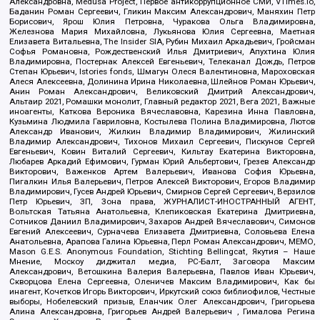
Александровна, Medusa Project, Первое антикоррупционное СМИ, VTimes.io,
Баданин Роман Сергеевич, Гликин Максим Александрович, Маняхин Петр
Борисович, Ярош Юлия Петровна, Чуракова Ольга Владимировна,
Железнова Мария Михайловна, Лукьянова Юлия Сергеевна, Маетная
Елизавета Витальевна, The Insider SIA, Рубин Михаил Аркадьевич, Гройсман
Софья Романовна, Рождественский Илья Дмитриевич, Апухтина Юлия
Владимировна, Постернак Алексей Евгеньевич, Телеканал Дождь, Петров
Степан Юрьевич, Istories fonds, Шмагун Олеся Валентиновна, Мароховская
Алеся Алексеевна, Долинина Ирина Николаевна, Шлейнов Роман Юрьевич,
Анин Роман Александрович, Великовский Дмитрий Александрович,
Альтаир 2021, Ромашки монолит, Главный редактор 2021, Вега 2021, Важные
иноагенты, Каткова Вероника Вячеславовна, Карезина Инна Павловна,
Кузьмина Людмила Гавриловна, Костылева Полина Владимировна, Лютов
Александр Иванович, Жилкин Владимир Владимирович, Жилинский
Владимир Александрович, Тихонов Михаил Сергеевич, Пискунов Сергей
Евгеньевич, Ковин Виталий Сергеевич, Кильтау Екатерина Викторовна,
Любарев Аркадий Ефимович, Гурман Юрий Альбертович, Грезев Александр
Викторович, Важенков Артем Валерьевич, Иванова София Юрьевна,
Пигалкин Илья Валерьевич, Петров Алексей Викторович, Егоров Владимир
Владимирович, Гусев Андрей Юрьевич, Смирнов Сергей Сергеевич, Верзилов
Петр Юрьевич, ЗП, Зона права, ЖУРНАЛИСТ-ИНОСТРАННЫЙ АГЕНТ,
Вольтская Татьяна Анатольевна, Клепиковская Екатерина Дмитриевна,
Сотников Даниил Владимирович, Захаров Андрей Вячеславович, Симонов
Евгений Алексеевич, Сурначева Елизавета Дмитриевна, Соловьева Елена
Анатольевна, Арапова Галина Юрьевна, Перл Роман Александрович, МЕМО,
Mason G.E.S. Anonymous Foundation, Stichting Bellingcat, Якутия – Наше
Мнение, Москоу диджитал медиа, РС-Балт, Заговора Максим
Александрович, Ветошкина Валерия Валерьевна, Павлов Иван Юрьевич,
Скворцова Елена Сергеевна, Оленичев Максим Владимирович, Как бы
инагент, Кочетков Игорь Викторович, Иркутский союз библиофилов, Честные
выборы, Нобелевский призыв, Еланчик Олег Александрович, Григорьева
Алина Александровна, Григорьев Андрей Валерьевич , Гималова Регина