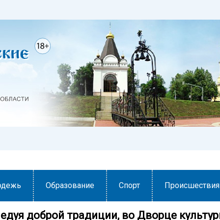
одежь
Образование
Спорт
Происшествия
ледуя доброй традиции, во Дворце культу