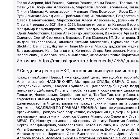
Голос Америки, Idel.Реалии, Кавказ.Реалии, Крым.Реалии, Телеканал
Савицкая Людмила Алексеевна, Маркелов Сергей Евгеньевич, Камал
Гликин Максим Александрович, Маняхин Петр Борисович, Ярош Юлия П
Рубин Михаил Аркадьевич, Гройсман Софья Романовна, Рождественски
Олеся Валентиновна, Мароховская Алеся Алексеевна, Долинина И
Главный редактор 2021, Вега 2021, Важные иноагенты, Каткова Вер
Владимир Владимирович, Жилинский Владимир Александрович, Тихон
Юрий Альбертович, Грезев Александр Викторович, Важенков Артем В
Смирнов Сергей Сергеевич, Верзилов Петр Юрьевич, ЗП, Зона прав
Андрей Вячеславович, Симонов Евгений Алексеевич, Сурначева Елиз
Stichting Bellingcat, Якутия – Наше Мнение, Москоу диджитал мед
Владимирович, Как бы инагент, Кочетков Игорь Викторович, Иркут
Валерьевич , Гималова Регина Эмилевна, Хисамова Регина Фаритовн
Источник:
https://minjust.gov.ru/ru/documents/7755/
данны
* Сведения реестра НКО, выполняющих функции иностра
Гражданин.Армия.Право, Нижегородский центр немецкой и европейск
Альянс врачей, НАСИЛИЮ.НЕТ, Мы против СПИДа, СВЕЧА, Открытый
Гражданский Союз, "Хасдей Ерушалаим" (Милосердие), Центр под
инициатив Действие, Институт глобализации и социальных движен
Тольятти, Новое время, Серебряная тайга, Так-Так-Так, центр Сова
содействия имени Андрея Рылькова, Сфера, Уральская правозащитна
Дальневосточный центр развития гражданских инициатив и социа
Сутяжник, АКАДЕМИЯ ПО ПРАВАМ ЧЕЛОВЕКА, Частное учреждение в Ка
организаций, Гражданское содействие, Интернешнл-Р, Центр Защиты
реализации программ и проектов Совета Министров Северных Стран
МЕМО. РУ, Институт региональной прессы, Институт Развития Своб
Сергей Владимирович, Милославский Павел Юрьевич, Шнырова Ольга
Анна Валерьевна, Бурдина Юлия Владимировна, Бойко Анатолий Ник
Александрович, Шарипков Олег Викторович, Мошель Ирина Ароно
Александровна, Исламов Тимур Рифгатович, Романова Ольга Евгень