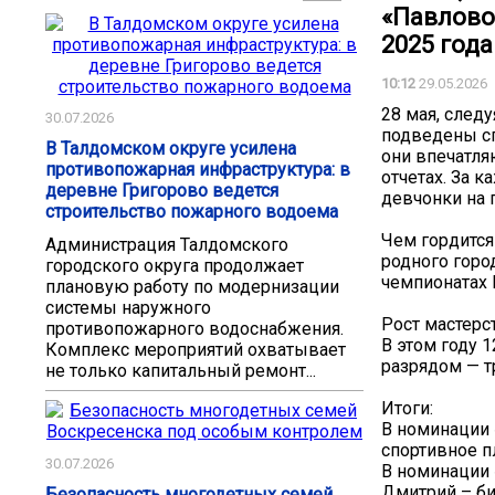
«Павлово
2025 год
10:12
29.05.2026
28 мая, след
30.07.2026
подведены сп
В Талдомском округе усилена
они впечатля
противопожарная инфраструктура: в
отчетах. За 
деревне Григорово ведется
девчонки на 
строительство пожарного водоема
Чем гордится
Администрация Талдомского
родного горо
городского округа продолжает
чемпионатах 
плановую работу по модернизации
системы наружного
Рост мастерс
противопожарного водоснабжения.
В этом году 
Комплекс мероприятий охватывает
разрядом — тр
не только капитальный ремонт...
Итоги:
В номинации 
спортивное п
30.07.2026
В номинации
Дмитрий – би
Безопасность многодетных семей