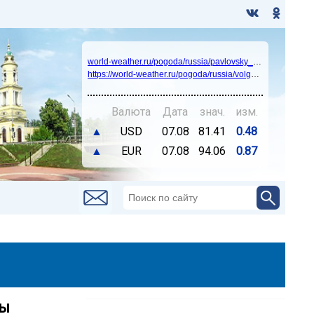
world-weather.ru/pogoda/russia/pavlovsky_posad/14days/
https://world-weather.ru/pogoda/russia/volgograd/
Валюта
Дата
знач.
изм.
▲
USD
07.08
81.41
0.48
▲
EUR
07.08
94.06
0.87
ры