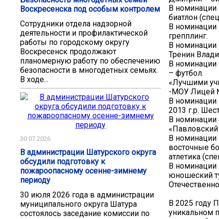
В номинации 
Воскресенска под особым контролем
биатлон (спе
Сотрудники отдела надзорной
В номинации 
деятельности и профилактической
грепплинг.
работы по городскому округу
В номинации 
Воскресенск продолжают
Тренин Влади
планомерную работу по обеспечению
В номинации 
безопасности в многодетных семьях.
– футбол.
В ходе...
«Лучшими учи
-МОУ Лицей 
В номинации 
2013 г.р. Шес
В номинации 
«Павловский 
В номинации 
30.07.2026
восточные бо
В администрации Шатурского округа
атлетика (спе
обсудили подготовку к
В номинации
пожароопасному осенне-зимнему
юношеский т
периоду
Отечественно
30 июля 2026 года в администрации
В 2025 году 
муниципального округа Шатура
уникальном п
состоялось заседание комиссии по