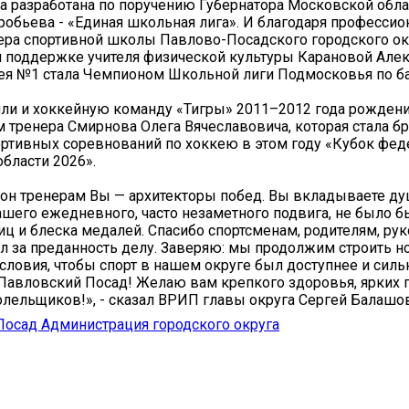
а разработана по поручению Губернатора Московской обла
обьева - «Единая школьная лига». И благодаря професси
ера спортивной школы Павлово-Посадского городского ок
 поддержке учителя физической культуры Карановой Але
ея №1 стала Чемпионом Школьной лиги Подмосковья по ба
ли и хоккейную команду «Тигры» 2011–2012 года рождени
 тренера Смирнова Олега Вячеславовича, которая стала 
ртивных соревнований по хоккею в этом году «Кубок фед
бласти 2026».
он тренерам Вы — архитекторы побед. Вы вкладываете душ
ашего ежедневного, часто незаметного подвига, не было б
иц и блеска медалей. Спасибо спортсменам, родителям, ру
л за преданность делу. Заверяю: мы продолжим строить 
условия, чтобы спорт в нашем округе был доступнее и силь
Павловский Посад! Желаю вам крепкого здоровья, ярких 
лельщиков!», - сказал ВРИП главы округа Сергей Балашов
осад Администрация городского округа