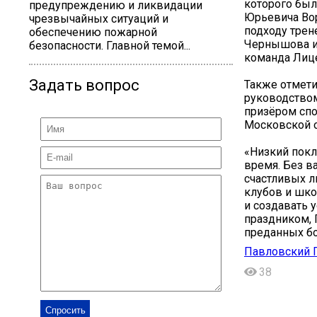
которого был
предупреждению и ликвидации
Юрьевича Вор
чрезвычайных ситуаций и
подходу трен
обеспечению пожарной
Чернышова и
безопасности. Главной темой...
команда Лиц
Задать вопрос
Также отмети
руководством
призёром спо
Московской о
«Низкий покл
время. Без в
счастливых л
клубов и шко
и создавать 
праздником, 
преданных бо
Павловский П
38