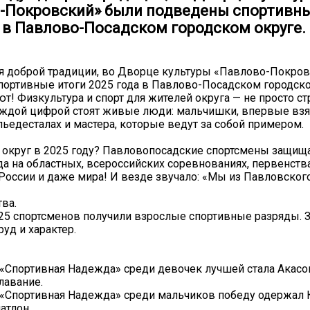
-Покровский» были подведены спортивны
а в Павлово-Посадском городском округе.
уя доброй традиции, во Дворце культуры «Павлово-Покро
ортивные итоги 2025 года в Павлово-Посадском городско
ют! Физкультура и спорт для жителей округа — не просто ст
каждой цифрой стоят живые люди: мальчишки, впервые вз
пьедесталах и мастера, которые ведут за собой примером.
 округ в 2025 году? Павловопосадские спортсмены защищ
да на областных, всероссийских соревнованиях, первенств
России и даже мира! И везде звучало: «Мы из Павловского
тва.
125 спортсменов получили взрослые спортивные разряды.
уд и характер.
«Спортивная Надежда» среди девочек лучшей стала Акасо
лавание.
 «Спортивная Надежда» среди мальчиков победу одержал 
атлон.