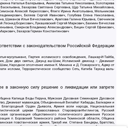
уркина Наталья Валерьевна, Акимова Татьяна Николаевна, Золотарева
 Васильевна, Захарова Светлана Сергеевна, Щур Татьяна Михайловна,
 Симонов Алексей Кириллович, Флиге Ирина Анатольевна, Мельникова
адимирович, Беляев Сергей Иванович, Голубева Елена Николаевна,
вна, Шуманов Илья Вячеславович, Арапова Галина Юрьевна, Свечников
ий Леонид Борисович, Лукашевский Сергей Маркович, Бахмин Вячеслав
геньевна, Смирнов Владимир Александрович, Вицин Сергей Ефимович,
 Маркович, Захаров Герман Константинович
оответствии с законодательством Российской Федерации
тья-мусульмане, Партия исламского освобождения, Лашкар-И-Тайба,
дия, Дом двух святых, Джунд аш-Шам, Исламский джихад – Джамаат
ш-Шам, Народное ополчение имени К. Минина и Д. Пожарского, Аджр от
и исломи, Террористическое сообщество Сеть, Катиба Таухид валь-
е в законную силу решение о ликвидации или запрете
 Община Капища Веды Перуна, Мужская Духовная Семинария Духовное
ство, Джамаат мувахидов, Объединенный Вилайат Кабарды, Балкарии и
18, Благородный Орден Дьявола, Армия воли народа, Национальная
истической церкви Православных Староверов-Инглингов, Русский
ская организация общественного политического движения Русское
изация п. Боровский Тюменского района Тюменской области, Община
инская повстанческая армия, Тризуб им. Степана Бандеры, Братство,
олитическое объединение Русские, Русское национальное объединение