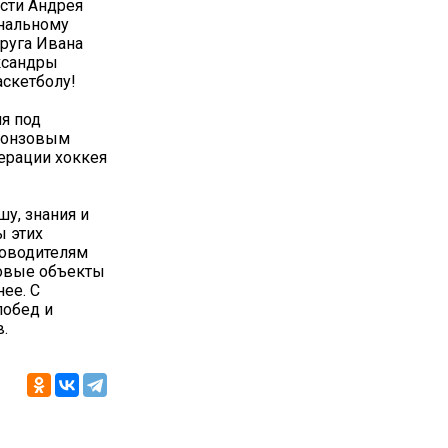
сти Андрея
ональному
руга Ивана
ксандры
скетболу!
я под
бронзовым
ерации хоккея
у, знания и
ы этих
ководителям
новые объекты
нее. С
побед и
.