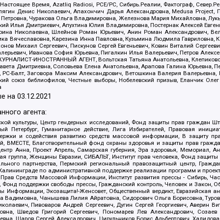
 Настоящее Время, Azatliq Radiosi, PCE/PC, Сибирь.Реалии, Фактограф, Север
ягин Денис Николаевич, Апахончич Дарья Александровна, Medusa Project, П
етровна, Чуракова Ольга Владимировна, Железнова Мария Михайловна, Лукьян
й Илья Дмитриевич, Апухтина Юлия Владимировна, Постернак Алексей Евгеньев
рина Николаевна, Шлейнов Роман Юрьевич, Анин Роман Александрович, Вел
оника Вячеславовна, Карезина Инна Павловна, Кузьмина Людмила Гавриловна
ов Михаил Сергеевич, Пискунов Сергей Евгеньевич, Ковин Виталий Сергеевич
алерьевич, Иванова София Юрьевна, Пигалкин Илья Валерьевич, Петров Алексе
а, ЖУРНАЛИСТ-ИНОСТРАННЫЙ АГЕНТ, Вольтская Татьяна Анатольевна, Клепиков
авета Дмитриевна, Соловьева Елена Анатольевна, Арапова Галина Юрьевна, П
иа, РС-Балт, Заговора Максим Александрович, Ветошкина Валерия Валерьевна
ский союз библиофилов, Честные выборы, Нобелевский призыв, Еланчик Олег
а
е на
03.12.2021
нного агента:
ой культуры, Центр гендерных исследований, Фонд защиты прав граждан Шта
 Петербург, Гуманитарное действие, Лига Избирателей, Правовая инициат
держки и содействия развитию средств массовой информации, В защиту п
ий, ВМЕСТЕ, Благотворительный фонд охраны здоровья и защиты прав граж
, центр Анна, Проект Апрель, Самарская губерния, Эра здоровья, Мемориал,
я группа, Женщины Евразии, СИБАЛЬТ, Институт прав человека, Фонд защиты 
льного партнерства, Пермский региональный правозащитный центр, Граждан
лининграде по административной поддержке реализации программ и проекто
 Прав Средств Массовой Информации, Институт развития прессы - Сибирь, Ча
, Фонд поддержки свободы прессы, Гражданский контроль, Человек и Закон, 
оды Информации, Экозащита!-Женсовет, Общественный вердикт, Евразийская а
 Вадимовна, Чанышева Лилия Айратовна, Сидорович Ольга Борисовна, Туровс
олаевич, Пивоваров Андрей Сергеевич, Дугин Сергей Георгиевич, Аверин В
вна, Шведов Григорий Сергеевич, Пономарев Лев Александрович, Созаев
евна, Щаров Сергей Алексадрович, Цирульников Борис Альбертович, Халидо