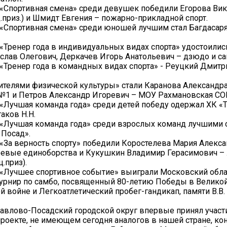
«Спортивная смена» среди девушек победили Егорова Вик
ц.приз.) и Шмидт Евгения – пожарно-прикладной спорт.
«Спортивная смена» среди юношей лучшим стал Багдасаря
«Тренер года в индивидуальных видах спорта» удостоили
слав Олегович, Деркачев Игорь Анатольевич – дзюдо и са
«Тренер года в командных видах спорта» - Реуцкий Дмитр
телями физической культуры» стали Каранова Александр
№1 и Петров Александр Игоревич – МОУ Рахмановская СО
«Лучшая команда года» среди детей победу одержал ХК «
таков Н.Н.
«Лучшая команда года» среди взрослых команд лучшими 
Посад».
«За верность спорту» победили Коростелева Мария Алекс
евые единоборства и Кукушкин Владимир Герасимович – 
ц.приз).
 «Лучшее спортивное событие» выиграли Московский обла
урнир по самбо, посвященный 80-летию Победы в Велико
й войне и Легкоатлетический пробег-гандикап, памяти В.В.
Павлово-Посадский городской округ впервые принял участ
роекте, не имеющем сегодня аналогов в нашей стране, ко