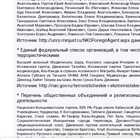
Анатольевна, Паутов Юрий Анатольевич, Верховский Александр Марк
Екатерина Александровна, Рачинский Ян Збигневич, Жемкова Елена 
Щур Николай Алексеевич, Аверин Владимир Анатольевич, Блинушов 
Валентина Дмитриевна, Вититинова Елена Владимировна, Баженов
Ганнушкина Светлана Алексеевна, Закс Елена Владимировна, Буртин
Анатолий Мариевич, Прохоров Вадим Юрьевич, Шахова Елена Владими
Иванович, Шабад Анатолий Ефимович, Сухих Дарья Николаевна, Орл
Золотухин Борис Андреевич, Левинсон Лев Семенович, Локшина Тать
Источник:
http://unro.minjust.ru/NKOForeignAgent.aspx
дан
* Единый федеральный список организаций, в том чис
террористическими:
Высший военный Маджлисуль Шура, Конгресс народов Ичкерии и Да
Исламская группа, Движение Талибан, Исламская партия Туркест
моджахедов, Аль-Каида в странах исламского Магриба, Имарат Кавка
Аллаха Субхану уа Тагьаля SHAM, АУМ Синрике, Муджахеды джамаа
Джихад, Хайят Тахрир аш-Шам, Ахлю Сунна Валь Джамаа
Источник:
http://nac.gov.ru/terroristicheskie-i-ekstremistskie
* Перечень общественных объединений и религиозных
деятельности:
Национал-большевистская партия, ВЕК РА, Рада земли Кубанской 
Учреждение, Нурджулар, К Богодержавию, Таблиги Джамаат, Свидете
Карачая, Союз славян, Ат-Такфир Валь-Хиджра, Пит Буль, Нацио
Социалистическая Инициатива города Череповца, Духовно-Родо
общенациональный союз, Движение против нелегальной иммиграц
национальное единство, Северное Братство, Клуб Болельщиков Фу
Коренного Русского народа Щелковского района, Правый сектор, Ук
Белый Крест, Misanthropic division, Религиозное объединение пос