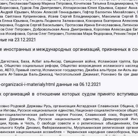
ович, Пислакова-Паркер Марина Петровна, Кочеткова Татьяна Владимировна, Ч
Борисовна, Гудков Лев Дмитриевич, Илларионова Юлия Юрьевна, Саранг Анна
Андрей Юрьевич, Мосин Алексей Геннадьевич, Гефтер Валентин Михайлович,
а Светлана Куприяновна, Исаев Сергей Владимирович, Максимов Сергей Вл
а Елена Юрьевна, Гендель Людмила Залмановна, Кокорина Екатерина Алексее
ровна, Подузов Сергей Васильевич, Протасова Ирина Вячеславовна, Литинск
ов Олег Петрович, Добровольская Анна Дмитриевна, Королева Александра Ев
яна Иосифовна, Орлов Олег Петрович, Полякова Мара Федоровна, Резник Генри
ные на
23.12.2021
ле иностранных и международных организаций, признанных в с
гестана, База, Асбат аль-Ансар, Священная война, Исламская группа, Бра
ана, Общество социальных реформ, Общество возрождения исламского насле
з, АБТО, Правый сектор, Исламское государство, Джабха аль-Нусра ли-Ахль а
та Ат-Тавхида Валь-Джихад, Чистопольский Джамаат, Рохнамо ба суи давлат
-organizacii-i-materialy.html
данные на
06.12.2021
 организаций в отношении которых судом принято вступивше
Духовно Родовой Державы Русь, организация Асгардская Славянская Община,
ли Иеговы, Русское национальное единство, Национал-социалистическое обще
нал-социалистическая рабочая партия России, Славянский союз, Формат-
вая Держава Русь, Русское национальное единство, Древнерусской Ингл
ии, Кровь и Честь, О свободе совести и о религиозных объединениях, Ом
тбольного Клуба Динамо, Файзрахманисты, Мусульманская религиозная орган
раинская национальная ассамблея – Украинская народная самооборона, Укра
ледователей инглиизма, Народная Социальная Инициатива, TulaSkins, Этноп