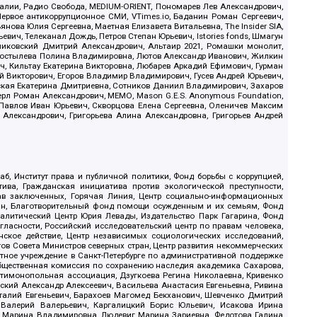
.Реалии, Радио Свобода, MEDIUM-ORIENT, Пономарев Лев Александрович,
ервое антикоррупционное СМИ, VTimes.io, Баданин Роман Сергеевич,
ова Юлия Сергеевна, Маетная Елизавета Витальевна, The Insider SIA,
ич, Телеканал Дождь, Петров Степан Юрьевич, Istories fonds, Шмагун
иковский Дмитрий Александрович, Альтаир 2021, Ромашки монолит,
, Костылева Полина Владимировна, Лютов Александр Иванович, Жилкин
, Кильтау Екатерина Викторовна, Любарев Аркадий Ефимович, Гурман
й Викторович, Егоров Владимир Владимирович, Гусев Андрей Юрьевич,
ская Екатерина Дмитриевна, Сотников Даниил Владимирович, Захаров
ерл Роман Александрович, МЕМО, Mason G.E.S. Anonymous Foundation,
, Павлов Иван Юрьевич, Скворцова Елена Сергеевна, Оленичев Максим
 Александрович, Григорьева Алина Александровна, Григорьев Андрей
б, Институт права и публичной политики, Фонд борьбы с коррупцией,
ива, Гражданская инициатива против экологической преступности,
рав заключенных, Горячая Линия, Центр социально-информационных
дан, Благотворительный фонд помощи осужденным и их семьям, Фонд
 Аналитический Центр Юрия Левады, Издательство Парк Гагарина, Фонд
гласности, Российский исследовательский центр по правам человека,
ское действие, Центр независимых социологических исследований,
в Совета Министров северных стран, Центр развития некоммерческих
стное учреждение в Санкт-Петербурге по административной поддержке
Общественная комиссия по сохранению наследия академика Сахарова,
нтимонопольная ассоциация, Дзугкоева Регина Николаевна, Кривенко
кий Александр Алексеевич, Васильева Анастасия Евгеньевна, Ривина
италий Евгеньевич, Барахоев Магомед Бекханович, Шевченко Дмитрий
 Валерий Валерьевич, Каргалицкий Борис Юльевич, Исакова Ирина
ва Марина Владимировна, Людевиг Марина Зариевна, Федотова Галина