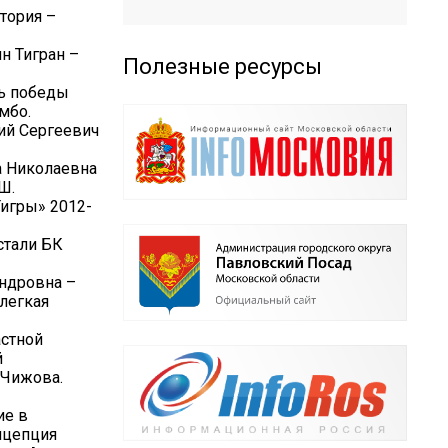
тория –
н Тигран –
Полезные ресурсы
сь победы
мбо.
ий Сергеевич
а Николаевна
Ш.
Тигры» 2012-
стали БК
андровна –
легкая
стной
й
 Чижова.
ие в
нцепция