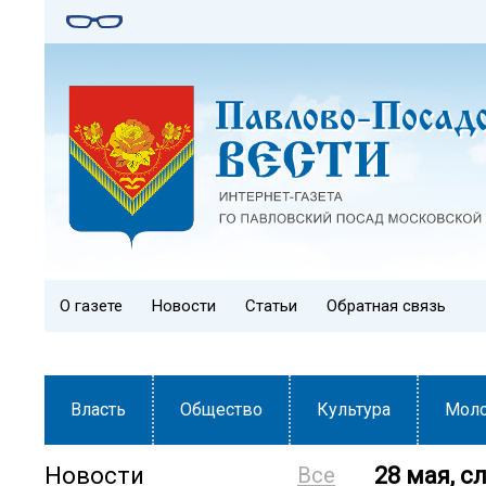
О газете
Новости
Статьи
Обратная связь
Власть
Общество
Культура
Мол
Новости
Все
28 мая, с