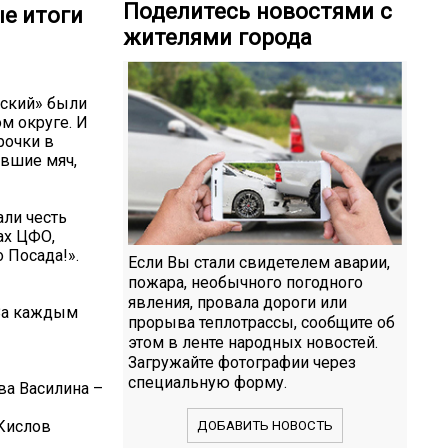
Поделитесь новостями с
е итоги
жителями города
вский» были
м округе. И
рочки в
явшие мяч,
али честь
ах ЦФО,
 Посада!».
Если Вы стали свидетелем аварии,
пожара, необычного погодного
явления, провала дороги или
 За каждым
прорыва теплотрассы, сообщите об
этом в ленте народных новостей.
Загружайте фотографии через
специальную форму.
ва Василина –
Кислов
ДОБАВИТЬ НОВОСТЬ