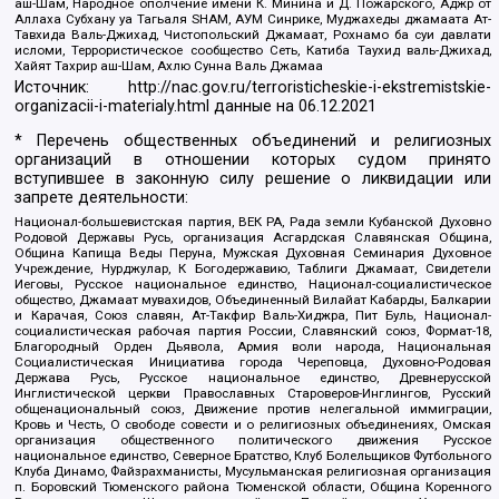
аш-Шам, Народное ополчение имени К. Минина и Д. Пожарского, Аджр от
Аллаха Субхану уа Тагьаля SHAM, АУМ Синрике, Муджахеды джамаата Ат-
Тавхида Валь-Джихад, Чистопольский Джамаат, Рохнамо ба суи давлати
исломи, Террористическое сообщество Сеть, Катиба Таухид валь-Джихад,
Хайят Тахрир аш-Шам, Ахлю Сунна Валь Джамаа
Источник:
http://nac.gov.ru/terroristicheskie-i-ekstremistskie-
organizacii-i-materialy.html
данные на
06.12.2021
* Перечень общественных объединений и религиозных
организаций в отношении которых судом принято
вступившее в законную силу решение о ликвидации или
запрете деятельности:
Национал-большевистская партия, ВЕК РА, Рада земли Кубанской Духовно
Родовой Державы Русь, организация Асгардская Славянская Община,
Община Капища Веды Перуна, Мужская Духовная Семинария Духовное
Учреждение, Нурджулар, К Богодержавию, Таблиги Джамаат, Свидетели
Иеговы, Русское национальное единство, Национал-социалистическое
общество, Джамаат мувахидов, Объединенный Вилайат Кабарды, Балкарии
и Карачая, Союз славян, Ат-Такфир Валь-Хиджра, Пит Буль, Национал-
социалистическая рабочая партия России, Славянский союз, Формат-18,
Благородный Орден Дьявола, Армия воли народа, Национальная
Социалистическая Инициатива города Череповца, Духовно-Родовая
Держава Русь, Русское национальное единство, Древнерусской
Инглистической церкви Православных Староверов-Инглингов, Русский
общенациональный союз, Движение против нелегальной иммиграции,
Кровь и Честь, О свободе совести и о религиозных объединениях, Омская
организация общественного политического движения Русское
национальное единство, Северное Братство, Клуб Болельщиков Футбольного
Клуба Динамо, Файзрахманисты, Мусульманская религиозная организация
п. Боровский Тюменского района Тюменской области, Община Коренного