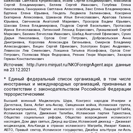
Баженова Светлана Куприяновна, Исаев Сергей Владимирович, Максимов
Сергей Владимирович, Беляев Сергей Иванович, Голубева Елена
Николаевна, Ганнушкина Светлана Алексеевна, Закс Елена Владимировна,
Буртина Елена Юрьевна, Гендель Людмила Залмановна, Кокорина
Екатерина Алексеевна, Шуманов Илья Вячеславович, Арапова Галина
Юрьевна, Свечников Анатолий Мариевич, Прохоров Вадим Юрьевич,
Шахова Елена Владимировна, Подузов Сергей Васильевич, Протасова
Ирина Вячеславовна, Литинский Леонид Борисович, Лукашевский Сергей
Маркович, Бахмин Вячеслав Иванович, Шабад Анатолий Ефимович, Сухих
Дарья Николаевна, Орлов Олег Петрович, Добровольская Анна
Дмитриевна, Королева Александра Евгеньевна, Смирнов Владимир
Александрович, Вицин Сергей Ефимович, Золотухин Борис Андреевич,
Левинсон Лев Семенович, Локшина Татьяна Иосифовна, Орлов Олег
Петрович, Полякова Мара Федоровна, Резник Генри Маркович, Захаров
Герман Константинович
Источник:
http://unro.minjust.ru/NKOForeignAgent.aspx
данные
на
23.12.2021
* Единый федеральный список организаций, в том числе
иностранных и международных организаций, признанных в
соответствии с законодательством Российской Федерации
террористическими:
Высший военный Маджлисуль Шура, Конгресс народов Ичкерии и
Дагестана, База, Асбат аль-Ансар, Священная война, Исламская группа,
Братья-мусульмане, Партия исламского освобождения, Лашкар-И-Тайба,
Исламская группа, Движение Талибан, Исламская партия Туркестана,
Общество социальных реформ, Общество возрождения исламского
наследия, Дом двух святых, Джунд аш-Шам, Исламский джихад – Джамаат
моджахедов, Аль-Каида в странах исламского Магриба, Имарат Кавказ,
АБТО, Правый сектор, Исламское государство, Джабха аль-Нусра ли-Ахль