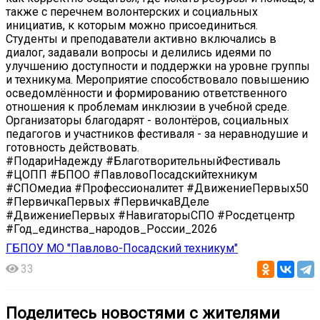
также с перечнем волонтерских и социальных
инициатив, к которым можно присоединиться.
Студенты и преподаватели активно включались в
диалог, задавали вопросы и делились идеями по
улучшению доступности и поддержки на уровне группы
и техникума. Мероприятие способствовало повышению
осведомлённости и формированию ответственного
отношения к проблемам инклюзии в учебной среде.
Организаторы благодарят - волонтёров, социальных
педагогов и участников фестиваля - за неравнодушие и
готовность действовать.
#ПодариНадежду #БлаготворительныйФестиваль
#ЦОПП #БПОО #ПавловоПосадскийтехникум
#СПОмедиа #Профессионалитет #ДвижениеПервых50
#ПервичкаПервых #ПервичкаВДеле
#ДвижениеПервых #НавигаторыСПО #Росдетцентр
#Год_единства_народов_России_2026
ГБПОУ МО "Павлово-Посадский техникум"
33
Поделитесь новостями с жителями