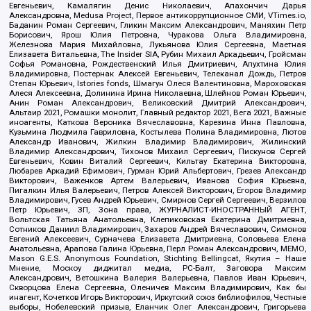
Евгеньевич, Камалягин Денис Николаевич, Апахончич Дарья
Александровна, Medusa Project, Первое антикоррупционное СМИ, VTimes.io,
Баданин Роман Сергеевич, Гликин Максим Александрович, Маняхин Петр
Борисович, Ярош Юлия Петровна, Чуракова Ольга Владимировна,
Железнова Мария Михайловна, Лукьянова Юлия Сергеевна, Маетная
Елизавета Витальевна, The Insider SIA, Рубин Михаил Аркадьевич, Гройсман
Софья Романовна, Рождественский Илья Дмитриевич, Апухтина Юлия
Владимировна, Постернак Алексей Евгеньевич, Телеканал Дождь, Петров
Степан Юрьевич, Istories fonds, Шмагун Олеся Валентиновна, Мароховская
Алеся Алексеевна, Долинина Ирина Николаевна, Шлейнов Роман Юрьевич,
Анин Роман Александрович, Великовский Дмитрий Александрович,
Альтаир 2021, Ромашки монолит, Главный редактор 2021, Вега 2021, Важные
иноагенты, Каткова Вероника Вячеславовна, Карезина Инна Павловна,
Кузьмина Людмила Гавриловна, Костылева Полина Владимировна, Лютов
Александр Иванович, Жилкин Владимир Владимирович, Жилинский
Владимир Александрович, Тихонов Михаил Сергеевич, Пискунов Сергей
Евгеньевич, Ковин Виталий Сергеевич, Кильтау Екатерина Викторовна,
Любарев Аркадий Ефимович, Гурман Юрий Альбертович, Грезев Александр
Викторович, Важенков Артем Валерьевич, Иванова София Юрьевна,
Пигалкин Илья Валерьевич, Петров Алексей Викторович, Егоров Владимир
Владимирович, Гусев Андрей Юрьевич, Смирнов Сергей Сергеевич, Верзилов
Петр Юрьевич, ЗП, Зона права, ЖУРНАЛИСТ-ИНОСТРАННЫЙ АГЕНТ,
Вольтская Татьяна Анатольевна, Клепиковская Екатерина Дмитриевна,
Сотников Даниил Владимирович, Захаров Андрей Вячеславович, Симонов
Евгений Алексеевич, Сурначева Елизавета Дмитриевна, Соловьева Елена
Анатольевна, Арапова Галина Юрьевна, Перл Роман Александрович, МЕМО,
Mason G.E.S. Anonymous Foundation, Stichting Bellingcat, Якутия – Наше
Мнение, Москоу диджитал медиа, РС-Балт, Заговора Максим
Александрович, Ветошкина Валерия Валерьевна, Павлов Иван Юрьевич,
Скворцова Елена Сергеевна, Оленичев Максим Владимирович, Как бы
инагент, Кочетков Игорь Викторович, Иркутский союз библиофилов, Честные
выборы, Нобелевский призыв, Еланчик Олег Александрович, Григорьева