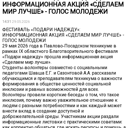
ИНФОРМАЦИОННАЯ АКЦИЯ «СДЕЛАЕМ
МИР ЛУЧШЕ» - ГОЛОС МОЛОДЕЖИ
14:31
29.05.2026
ФЕСТИВАЛЬ «ПОДАРИ НАДЕЖДУ»:
ИНФОРМАЦИОННАЯ АКЦИЯ «СДЕЛАЕМ МИР ЛУЧШЕ» -
ГОЛОС МОЛОДЕЖИ
29 мая 2026 года в Павлово‑Посадском техникуме в
рамках IX областного Благотворительного фестиваля
«Подари надежду» прошла информационная акция
«Сделаем мир лучше».
Студенты‑волонтеры совместно с социальными
педагогами Шавша Е.Г. и Сазонтовой А.А. рассказали
обучающимся и преподавателям техникума о важности
формирования в обществе ценностей социальной
инклюзии и равных возможностей для всех.
Волонтеры провели короткие беседы о том, что такое
инклюзия, почему важно уважительное отношение к
людям с разными потребностями и как каждый может
внести вклад в создание доступной и
доброжелательной среды. Участникам акции раздали
информационные листовки с практическими советами:
как корректно общаться, где искать ресурсы и помощь, а