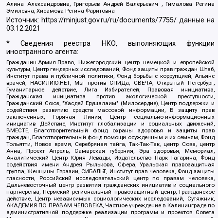
Алина Александровна, Григорьев Андрей Валерьевич , Гималова Регина
Эмилевна, Хисамова Регина Фаритовна
Источник:
https://minjust.gov.ru/ru/documents/7755/
данные на
03.12.2021
* Сведения реестра НКО, выполняющих функции
иностранного агента:
Гражданин.Армия.Право, Нижегородский центр немецкой и европейской
культуры, Центр гендерных исследований, Фонд защиты прав граждан Штаб,
Институт права и публичной политики, Фонд борьбы с коррупцией, Альянс
врачей, НАСИЛИЮ.НЕТ, Мы против СПИДа, СВЕЧА, Открытый Петербург,
Гуманитарное действие, Лига Избирателей, Правовая инициатива,
Гражданская инициатива против экологической преступности,
Гражданский Союз, "Хасдей Ерушалаим" (Милосердие), Центр поддержки и
содействия развитию средств массовой информации, В защиту прав
заключенных, Горячая Линия, Центр социально-информационных
инициатив Действие, Институт глобализации и социальных движений,
ВМЕСТЕ, Благотворительный фонд охраны здоровья и защиты прав
граждан, Благотворительный фонд помощи осужденным и их семьям, Фонд
Тольятти, Новое время, Серебряная тайга, Так-Так-Так, центр Сова, центр
Анна, Проект Апрель, Самарская губерния, Эра здоровья, Мемориал,
Аналитический Центр Юрия Левады, Издательство Парк Гагарина, Фонд
содействия имени Андрея Рылькова, Сфера, Уральская правозащитная
группа, Женщины Евразии, СИБАЛЬТ, Институт прав человека, Фонд защиты
гласности, Российский исследовательский центр по правам человека,
Дальневосточный центр развития гражданских инициатив и социального
партнерства, Пермский региональный правозащитный центр, Гражданское
действие, Центр независимых социологических исследований, Сутяжник,
АКАДЕМИЯ ПО ПРАВАМ ЧЕЛОВЕКА, Частное учреждение в Калининграде по
административной поддержке реализации программ и проектов Совета