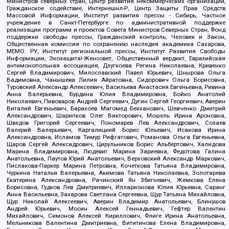
Министров северных стран, Центр развития некоммерческих организаций,
Гражданское содействие, Интернешнл-Р, Центр Защиты Прав Средств
Массовой Информации, Институт развития прессы - Сибирь, Частное
учреждение в Санкт-Петербурге по административной поддержке
реализации программ и проектов Совета Министров Северных Стран, Фонд
поддержки свободы прессы, Гражданский контроль, Человек и Закон,
Общественная комиссия по сохранению наследия академика Сахарова,
МЕМО. РУ, Институт региональной прессы, Институт Развития Свободы
Информации, Экозащита!-Женсовет, Общественный вердикт, Евразийская
антимонопольная ассоциация, Дзугкоева Регина Николаевна, Кривенко
Сергей Владимирович, Милославский Павел Юрьевич, Шнырова Ольга
Вадимовна, Чанышева Лилия Айратовна, Сидорович Ольга Борисовна,
Туровский Александр Алексеевич, Васильева Анастасия Евгеньевна, Ривина
Анна Валерьевна, Бурдина Юлия Владимировна, Бойко Анатолий
Николаевич, Пивоваров Андрей Сергеевич, Дугин Сергей Георгиевич, Аверин
Виталий Евгеньевич, Барахоев Магомед Бекханович, Шевченко Дмитрий
Александрович, Шарипков Олег Викторович, Мошель Ирина Ароновна,
Шведов Григорий Сергеевич, Пономарев Лев Александрович, Созаев
Валерий Валерьевич, Каргалицкий Борис Юльевич, Исакова Ирина
Александровна, Исламов Тимур Рифгатович, Романова Ольга Евгеньевна,
Щаров Сергей Алексадрович, Цирульников Борис Альбертович, Халидова
Марина Владимировна, Людевиг Марина Зариевна, Федотова Галина
Анатольевна, Паутов Юрий Анатольевич, Верховский Александр Маркович,
Пислакова-Паркер Марина Петровна, Кочеткова Татьяна Владимировна,
Чуркина Наталья Валерьевна, Акимова Татьяна Николаевна, Золотарева
Екатерина Александровна, Рачинский Ян Збигневич, Жемкова Елена
Борисовна, Гудков Лев Дмитриевич, Илларионова Юлия Юрьевна, Саранг
Анна Васильевна, Захарова Светлана Сергеевна, Щур Татьяна Михайловна,
Щур Николай Алексеевич, Аверин Владимир Анатольевич, Блинушов
Андрей Юрьевич, Мосин Алексей Геннадьевич, Гефтер Валентин
Михайлович, Симонов Алексей Кириллович, Флиге Ирина Анатольевна,
Мельникова Валентина Дмитриевна, Вититинова Елена Владимировна,