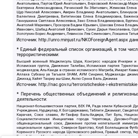
Анатольевна, Паутов Юрий Анатольевич, Верховский Александр Марк
Екатерина Александровна, Рачинский Ян Збигневич, Жемкова Елена 
Щур Николай Алексеевич, Аверин Владимир Анатольевич, Блинушов 
Валентина Дмитриевна, Вититинова Елена Владимировна, Баженов
Ганнушкина Светлана Алексеевна, Закс Елена Владимировна, Буртин
Анатолий Мариевич, Прохоров Вадим Юрьевич, Шахова Елена Владими
Иванович, Шабад Анатолий Ефимович, Сухих Дарья Николаевна, Орл
Золотухин Борис Андреевич, Левинсон Лев Семенович, Локшина Тать
Источник:
http://unro.minjust.ru/NKOForeignAgent.aspx
дан
* Единый федеральный список организаций, в том чис
террористическими:
Высший военный Маджлисуль Шура, Конгресс народов Ичкерии и Да
Исламская группа, Движение Талибан, Исламская партия Туркест
моджахедов, Аль-Каида в странах исламского Магриба, Имарат Кавка
Аллаха Субхану уа Тагьаля SHAM, АУМ Синрике, Муджахеды джамаа
Джихад, Хайят Тахрир аш-Шам, Ахлю Сунна Валь Джамаа
Источник:
http://nac.gov.ru/terroristicheskie-i-ekstremistskie
* Перечень общественных объединений и религиозных
деятельности:
Национал-большевистская партия, ВЕК РА, Рада земли Кубанской 
Учреждение, Нурджулар, К Богодержавию, Таблиги Джамаат, Свидете
Карачая, Союз славян, Ат-Такфир Валь-Хиджра, Пит Буль, Нацио
Социалистическая Инициатива города Череповца, Духовно-Родо
общенациональный союз, Движение против нелегальной иммиграц
национальное единство, Северное Братство, Клуб Болельщиков Фу
Коренного Русского народа Щелковского района, Правый сектор, Ук
Белый Крест, Misanthropic division, Религиозное объединение пос