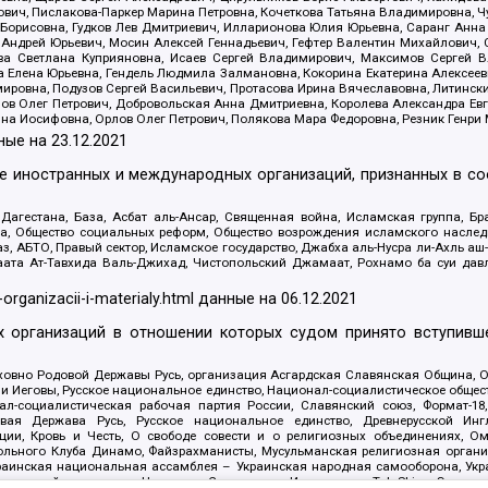
ович, Пислакова-Паркер Марина Петровна, Кочеткова Татьяна Владимировна, Ч
Борисовна, Гудков Лев Дмитриевич, Илларионова Юлия Юрьевна, Саранг Анна
Андрей Юрьевич, Мосин Алексей Геннадьевич, Гефтер Валентин Михайлович,
а Светлана Куприяновна, Исаев Сергей Владимирович, Максимов Сергей Вл
а Елена Юрьевна, Гендель Людмила Залмановна, Кокорина Екатерина Алексее
ровна, Подузов Сергей Васильевич, Протасова Ирина Вячеславовна, Литинск
ов Олег Петрович, Добровольская Анна Дмитриевна, Королева Александра Ев
яна Иосифовна, Орлов Олег Петрович, Полякова Мара Федоровна, Резник Генри
ные на
23.12.2021
ле иностранных и международных организаций, признанных в с
гестана, База, Асбат аль-Ансар, Священная война, Исламская группа, Бра
ана, Общество социальных реформ, Общество возрождения исламского насле
з, АБТО, Правый сектор, Исламское государство, Джабха аль-Нусра ли-Ахль а
та Ат-Тавхида Валь-Джихад, Чистопольский Джамаат, Рохнамо ба суи давлат
-organizacii-i-materialy.html
данные на
06.12.2021
 организаций в отношении которых судом принято вступивше
Духовно Родовой Державы Русь, организация Асгардская Славянская Община,
ли Иеговы, Русское национальное единство, Национал-социалистическое обще
нал-социалистическая рабочая партия России, Славянский союз, Формат-
вая Держава Русь, Русское национальное единство, Древнерусской Ингл
ии, Кровь и Честь, О свободе совести и о религиозных объединениях, Ом
тбольного Клуба Динамо, Файзрахманисты, Мусульманская религиозная орган
раинская национальная ассамблея – Украинская народная самооборона, Укра
ледователей инглиизма, Народная Социальная Инициатива, TulaSkins, Этноп