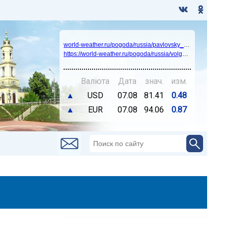
world-weather.ru/pogoda/russia/pavlovsky_posad/14days/
https://world-weather.ru/pogoda/russia/volgograd/
Валюта
Дата
знач.
изм.
▲
USD
07.08
81.41
0.48
▲
EUR
07.08
94.06
0.87