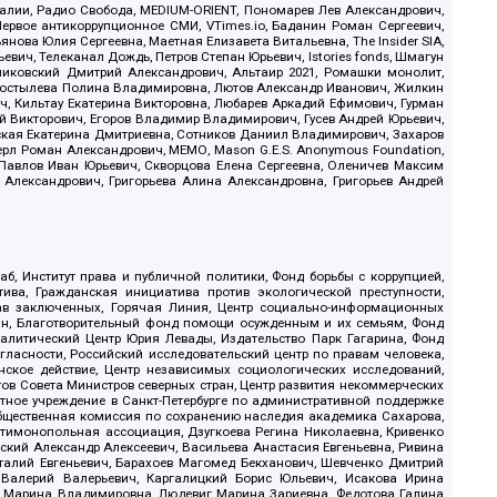
.Реалии, Радио Свобода, MEDIUM-ORIENT, Пономарев Лев Александрович,
ервое антикоррупционное СМИ, VTimes.io, Баданин Роман Сергеевич,
ова Юлия Сергеевна, Маетная Елизавета Витальевна, The Insider SIA,
ич, Телеканал Дождь, Петров Степан Юрьевич, Istories fonds, Шмагун
иковский Дмитрий Александрович, Альтаир 2021, Ромашки монолит,
, Костылева Полина Владимировна, Лютов Александр Иванович, Жилкин
, Кильтау Екатерина Викторовна, Любарев Аркадий Ефимович, Гурман
й Викторович, Егоров Владимир Владимирович, Гусев Андрей Юрьевич,
ская Екатерина Дмитриевна, Сотников Даниил Владимирович, Захаров
ерл Роман Александрович, МЕМО, Mason G.E.S. Anonymous Foundation,
, Павлов Иван Юрьевич, Скворцова Елена Сергеевна, Оленичев Максим
 Александрович, Григорьева Алина Александровна, Григорьев Андрей
б, Институт права и публичной политики, Фонд борьбы с коррупцией,
ива, Гражданская инициатива против экологической преступности,
рав заключенных, Горячая Линия, Центр социально-информационных
дан, Благотворительный фонд помощи осужденным и их семьям, Фонд
 Аналитический Центр Юрия Левады, Издательство Парк Гагарина, Фонд
гласности, Российский исследовательский центр по правам человека,
ское действие, Центр независимых социологических исследований,
в Совета Министров северных стран, Центр развития некоммерческих
стное учреждение в Санкт-Петербурге по административной поддержке
Общественная комиссия по сохранению наследия академика Сахарова,
нтимонопольная ассоциация, Дзугкоева Регина Николаевна, Кривенко
кий Александр Алексеевич, Васильева Анастасия Евгеньевна, Ривина
италий Евгеньевич, Барахоев Магомед Бекханович, Шевченко Дмитрий
 Валерий Валерьевич, Каргалицкий Борис Юльевич, Исакова Ирина
ва Марина Владимировна, Людевиг Марина Зариевна, Федотова Галина