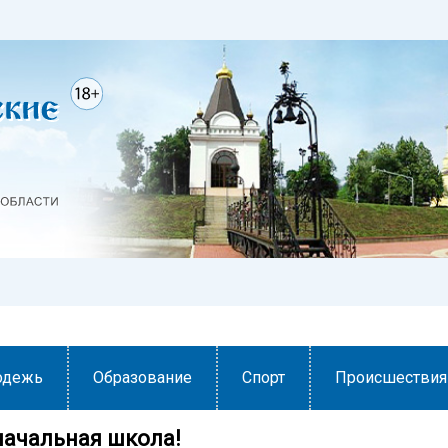
одежь
Образование
Спорт
Происшествия
начальная школа!