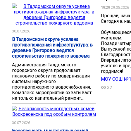
19:29
29.05.2026
Прощай, нача
Сегодня в на
30.07.2026
Обучающиеся 
учителем.
В Талдомском округе усилена
Позади четыр
противопожарная инфраструктура: в
Выпускной по
деревне Григорово ведется
благодарности
строительство пожарного водоема
Впереди лето
Администрация Талдомского
учителя и пр
городского округа продолжает
гордимся!️
плановую работу по модернизации
МОУ СОШ №11 
системы наружного
противопожарного водоснабжения.
32
Комплекс мероприятий охватывает
не только капитальный ремонт...
30.07.2026
Безопасность многодетных семей