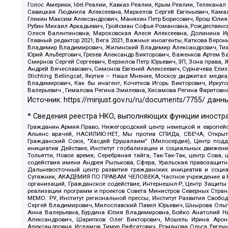
Голос Америки, Idel.Реалии, Кавказ.Реалии, Крым.Реалии, Телеканал
Савицкая Людмила Алексеевна, Маркелов Сергей Евгеньевич, Камал
Гликин Максим Александрович, Маняхин Петр Борисович, Ярош Юлия П
Рубин Михаил Аркадьевич, Гройсман Софья Романовна, Рождественски
Олеся Валентиновна, Мароховская Алеся Алексеевна, Долинина И
Главный редактор 2021, Вега 2021, Важные иноагенты, Каткова Вер
Владимир Владимирович, Жилинский Владимир Александрович, Тихон
Юрий Альбертович, Грезев Александр Викторович, Важенков Артем В
Смирнов Сергей Сергеевич, Верзилов Петр Юрьевич, ЗП, Зона прав
Андрей Вячеславович, Симонов Евгений Алексеевич, Сурначева Елиз
Stichting Bellingcat, Якутия – Наше Мнение, Москоу диджитал мед
Владимирович, Как бы инагент, Кочетков Игорь Викторович, Иркут
Валерьевич , Гималова Регина Эмилевна, Хисамова Регина Фаритовн
Источник:
https://minjust.gov.ru/ru/documents/7755/
данны
* Сведения реестра НКО, выполняющих функции иностра
Гражданин.Армия.Право, Нижегородский центр немецкой и европейск
Альянс врачей, НАСИЛИЮ.НЕТ, Мы против СПИДа, СВЕЧА, Открытый
Гражданский Союз, "Хасдей Ерушалаим" (Милосердие), Центр под
инициатив Действие, Институт глобализации и социальных движен
Тольятти, Новое время, Серебряная тайга, Так-Так-Так, центр Сова
содействия имени Андрея Рылькова, Сфера, Уральская правозащитна
Дальневосточный центр развития гражданских инициатив и социа
Сутяжник, АКАДЕМИЯ ПО ПРАВАМ ЧЕЛОВЕКА, Частное учреждение в Ка
организаций, Гражданское содействие, Интернешнл-Р, Центр Защиты
реализации программ и проектов Совета Министров Северных Стран
МЕМО. РУ, Институт региональной прессы, Институт Развития Своб
Сергей Владимирович, Милославский Павел Юрьевич, Шнырова Ольга
Анна Валерьевна, Бурдина Юлия Владимировна, Бойко Анатолий Ник
Александрович, Шарипков Олег Викторович, Мошель Ирина Ароно
Александровна, Исламов Тимур Рифгатович, Романова Ольга Евгень