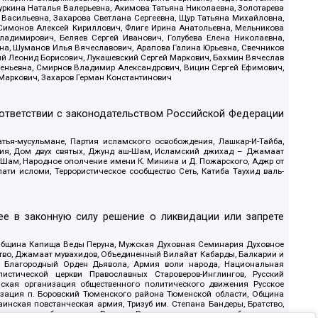
уркина Наталья Валерьевна, Акимова Татьяна Николаевна, Золотарева
 Васильевна, Захарова Светлана Сергеевна, Щур Татьяна Михайловна,
 Симонов Алексей Кириллович, Флиге Ирина Анатольевна, Мельникова
адимирович, Беляев Сергей Иванович, Голубева Елена Николаевна,
вна, Шуманов Илья Вячеславович, Арапова Галина Юрьевна, Свечников
ий Леонид Борисович, Лукашевский Сергей Маркович, Бахмин Вячеслав
геньевна, Смирнов Владимир Александрович, Вицин Сергей Ефимович,
 Маркович, Захаров Герман Константинович
оответствии с законодательством Российской Федерации
тья-мусульмане, Партия исламского освобождения, Лашкар-И-Тайба,
дия, Дом двух святых, Джунд аш-Шам, Исламский джихад – Джамаат
ш-Шам, Народное ополчение имени К. Минина и Д. Пожарского, Аджр от
и исломи, Террористическое сообщество Сеть, Катиба Таухид валь-
е в законную силу решение о ликвидации или запрете
 Община Капища Веды Перуна, Мужская Духовная Семинария Духовное
ство, Джамаат мувахидов, Объединенный Вилайат Кабарды, Балкарии и
18, Благородный Орден Дьявола, Армия воли народа, Национальная
истической церкви Православных Староверов-Инглингов, Русский
ская организация общественного политического движения Русское
изация п. Боровский Тюменского района Тюменской области, Община
инская повстанческая армия, Тризуб им. Степана Бандеры, Братство,
олитическое объединение Русские, Русское национальное объединение