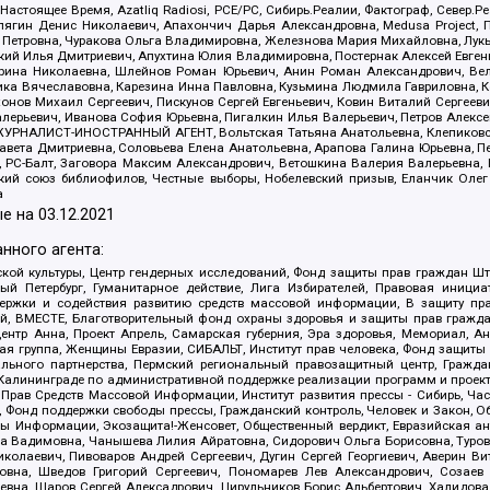
 Настоящее Время, Azatliq Radiosi, PCE/PC, Сибирь.Реалии, Фактограф, Север
ягин Денис Николаевич, Апахончич Дарья Александровна, Medusa Project, П
етровна, Чуракова Ольга Владимировна, Железнова Мария Михайловна, Лукьян
й Илья Дмитриевич, Апухтина Юлия Владимировна, Постернак Алексей Евгеньев
рина Николаевна, Шлейнов Роман Юрьевич, Анин Роман Александрович, Вел
оника Вячеславовна, Карезина Инна Павловна, Кузьмина Людмила Гавриловна
ов Михаил Сергеевич, Пискунов Сергей Евгеньевич, Ковин Виталий Сергеевич
алерьевич, Иванова София Юрьевна, Пигалкин Илья Валерьевич, Петров Алексе
а, ЖУРНАЛИСТ-ИНОСТРАННЫЙ АГЕНТ, Вольтская Татьяна Анатольевна, Клепиков
авета Дмитриевна, Соловьева Елена Анатольевна, Арапова Галина Юрьевна, П
иа, РС-Балт, Заговора Максим Александрович, Ветошкина Валерия Валерьевна
ский союз библиофилов, Честные выборы, Нобелевский призыв, Еланчик Олег
а
е на
03.12.2021
нного агента:
ой культуры, Центр гендерных исследований, Фонд защиты прав граждан Шта
 Петербург, Гуманитарное действие, Лига Избирателей, Правовая инициат
держки и содействия развитию средств массовой информации, В защиту п
ий, ВМЕСТЕ, Благотворительный фонд охраны здоровья и защиты прав граж
, центр Анна, Проект Апрель, Самарская губерния, Эра здоровья, Мемориал,
я группа, Женщины Евразии, СИБАЛЬТ, Институт прав человека, Фонд защиты 
льного партнерства, Пермский региональный правозащитный центр, Граждан
лининграде по административной поддержке реализации программ и проекто
 Прав Средств Массовой Информации, Институт развития прессы - Сибирь, Ча
, Фонд поддержки свободы прессы, Гражданский контроль, Человек и Закон, 
оды Информации, Экозащита!-Женсовет, Общественный вердикт, Евразийская а
 Вадимовна, Чанышева Лилия Айратовна, Сидорович Ольга Борисовна, Туровс
олаевич, Пивоваров Андрей Сергеевич, Дугин Сергей Георгиевич, Аверин В
вна, Шведов Григорий Сергеевич, Пономарев Лев Александрович, Созаев
евна, Щаров Сергей Алексадрович, Цирульников Борис Альбертович, Халидо