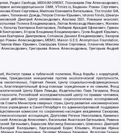
.Реалии, Радио Свобода, MEDIUM-ORIENT, Пономарев Лев Александрович,
ервое антикоррупционное СМИ, VTimes.io, Баданин Роман Сергеевич,
ова Юлия Сергеевна, Маетная Елизавета Витальевна, The Insider SIA,
ич, Телеканал Дождь, Петров Степан Юрьевич, Istories fonds, Шмагун
иковский Дмитрий Александрович, Альтаир 2021, Ромашки монолит,
, Костылева Полина Владимировна, Лютов Александр Иванович, Жилкин
, Кильтау Екатерина Викторовна, Любарев Аркадий Ефимович, Гурман
й Викторович, Егоров Владимир Владимирович, Гусев Андрей Юрьевич,
ская Екатерина Дмитриевна, Сотников Даниил Владимирович, Захаров
ерл Роман Александрович, МЕМО, Mason G.E.S. Anonymous Foundation,
, Павлов Иван Юрьевич, Скворцова Елена Сергеевна, Оленичев Максим
 Александрович, Григорьева Алина Александровна, Григорьев Андрей
б, Институт права и публичной политики, Фонд борьбы с коррупцией,
ива, Гражданская инициатива против экологической преступности,
рав заключенных, Горячая Линия, Центр социально-информационных
дан, Благотворительный фонд помощи осужденным и их семьям, Фонд
 Аналитический Центр Юрия Левады, Издательство Парк Гагарина, Фонд
гласности, Российский исследовательский центр по правам человека,
ское действие, Центр независимых социологических исследований,
в Совета Министров северных стран, Центр развития некоммерческих
стное учреждение в Санкт-Петербурге по административной поддержке
Общественная комиссия по сохранению наследия академика Сахарова,
нтимонопольная ассоциация, Дзугкоева Регина Николаевна, Кривенко
кий Александр Алексеевич, Васильева Анастасия Евгеньевна, Ривина
италий Евгеньевич, Барахоев Магомед Бекханович, Шевченко Дмитрий
 Валерий Валерьевич, Каргалицкий Борис Юльевич, Исакова Ирина
ва Марина Владимировна, Людевиг Марина Зариевна, Федотова Галина