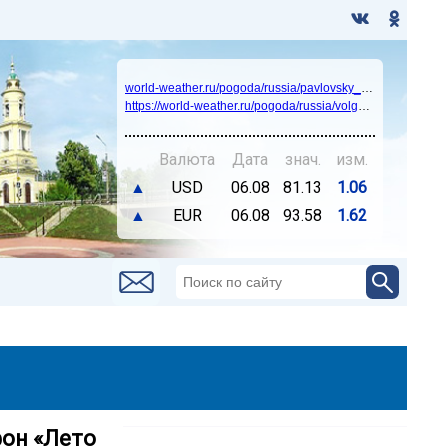
world-weather.ru/pogoda/russia/pavlovsky_posad/14days/
https://world-weather.ru/pogoda/russia/volgograd/
Валюта
Дата
знач.
изм.
▲
USD
06.08
81.13
1.06
▲
EUR
06.08
93.58
1.62
фон «Лето