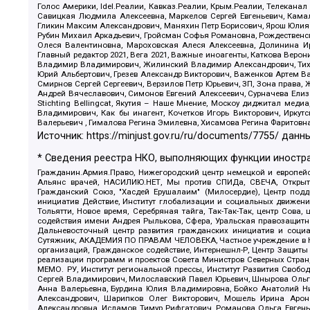
Голос Америки, Idel.Реалии, Кавказ.Реалии, Крым.Реалии, Телеканал
Савицкая Людмила Алексеевна, Маркелов Сергей Евгеньевич, Камал
Гликин Максим Александрович, Маняхин Петр Борисович, Ярош Юлия П
Рубин Михаил Аркадьевич, Гройсман Софья Романовна, Рождественски
Олеся Валентиновна, Мароховская Алеся Алексеевна, Долинина И
Главный редактор 2021, Вега 2021, Важные иноагенты, Каткова Вер
Владимир Владимирович, Жилинский Владимир Александрович, Тихон
Юрий Альбертович, Грезев Александр Викторович, Важенков Артем В
Смирнов Сергей Сергеевич, Верзилов Петр Юрьевич, ЗП, Зона прав
Андрей Вячеславович, Симонов Евгений Алексеевич, Сурначева Елиз
Stichting Bellingcat, Якутия – Наше Мнение, Москоу диджитал мед
Владимирович, Как бы инагент, Кочетков Игорь Викторович, Иркут
Валерьевич , Гималова Регина Эмилевна, Хисамова Регина Фаритовн
Источник:
https://minjust.gov.ru/ru/documents/7755/
данны
* Сведения реестра НКО, выполняющих функции иностра
Гражданин.Армия.Право, Нижегородский центр немецкой и европейск
Альянс врачей, НАСИЛИЮ.НЕТ, Мы против СПИДа, СВЕЧА, Открытый
Гражданский Союз, "Хасдей Ерушалаим" (Милосердие), Центр под
инициатив Действие, Институт глобализации и социальных движен
Тольятти, Новое время, Серебряная тайга, Так-Так-Так, центр Сова
содействия имени Андрея Рылькова, Сфера, Уральская правозащитна
Дальневосточный центр развития гражданских инициатив и социа
Сутяжник, АКАДЕМИЯ ПО ПРАВАМ ЧЕЛОВЕКА, Частное учреждение в Ка
организаций, Гражданское содействие, Интернешнл-Р, Центр Защиты
реализации программ и проектов Совета Министров Северных Стран
МЕМО. РУ, Институт региональной прессы, Институт Развития Своб
Сергей Владимирович, Милославский Павел Юрьевич, Шнырова Ольга
Анна Валерьевна, Бурдина Юлия Владимировна, Бойко Анатолий Ник
Александрович, Шарипков Олег Викторович, Мошель Ирина Ароно
Александровна, Исламов Тимур Рифгатович, Романова Ольга Евгень