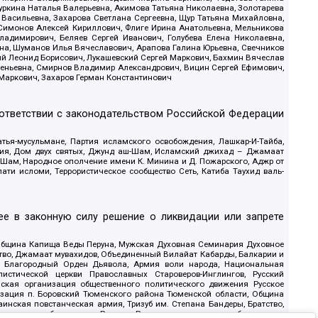
уркина Наталья Валерьевна, Акимова Татьяна Николаевна, Золотарева
 Васильевна, Захарова Светлана Сергеевна, Щур Татьяна Михайловна,
 Симонов Алексей Кириллович, Флиге Ирина Анатольевна, Мельникова
адимирович, Беляев Сергей Иванович, Голубева Елена Николаевна,
вна, Шуманов Илья Вячеславович, Арапова Галина Юрьевна, Свечников
ий Леонид Борисович, Лукашевский Сергей Маркович, Бахмин Вячеслав
геньевна, Смирнов Владимир Александрович, Вицин Сергей Ефимович,
 Маркович, Захаров Герман Константинович
оответствии с законодательством Российской Федерации
тья-мусульмане, Партия исламского освобождения, Лашкар-И-Тайба,
дия, Дом двух святых, Джунд аш-Шам, Исламский джихад – Джамаат
ш-Шам, Народное ополчение имени К. Минина и Д. Пожарского, Аджр от
и исломи, Террористическое сообщество Сеть, Катиба Таухид валь-
е в законную силу решение о ликвидации или запрете
 Община Капища Веды Перуна, Мужская Духовная Семинария Духовное
ство, Джамаат мувахидов, Объединенный Вилайат Кабарды, Балкарии и
18, Благородный Орден Дьявола, Армия воли народа, Национальная
истической церкви Православных Староверов-Инглингов, Русский
ская организация общественного политического движения Русское
изация п. Боровский Тюменского района Тюменской области, Община
инская повстанческая армия, Тризуб им. Степана Бандеры, Братство,
олитическое объединение Русские, Русское национальное объединение