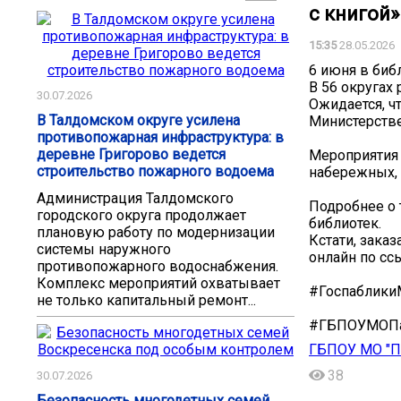
с книгой»
15:35
28.05.2026
6 июня в биб
В 56 округах
30.07.2026
Ожидается, ч
В Талдомском округе усилена
Министерстве
противопожарная инфраструктура: в
деревне Григорово ведется
Мероприятия 
строительство пожарного водоема
набережных, 
Администрация Талдомского
Подробнее о 
городского округа продолжает
библиотек.
плановую работу по модернизации
Кстати, зака
системы наружного
онлайн по ссыл
противопожарного водоснабжения.
Комплекс мероприятий охватывает
#Госпаблик
не только капитальный ремонт...
#ГБПОУМОПа
ГБПОУ МО "П
38
30.07.2026
Безопасность многодетных семей