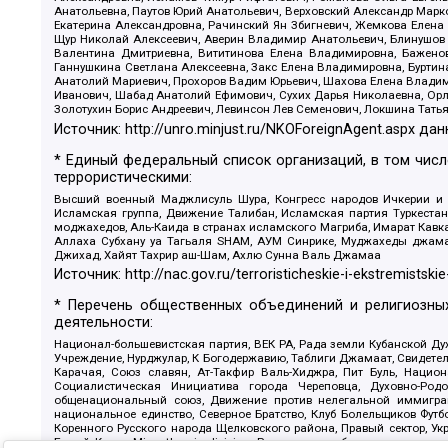
Анатольевна, Паутов Юрий Анатольевич, Верховский Александр Марк
Екатерина Александровна, Рачинский Ян Збигневич, Жемкова Елена 
Щур Николай Алексеевич, Аверин Владимир Анатольевич, Блинушов 
Валентина Дмитриевна, Вититинова Елена Владимировна, Баженов
Ганнушкина Светлана Алексеевна, Закс Елена Владимировна, Буртин
Анатолий Мариевич, Прохоров Вадим Юрьевич, Шахова Елена Владими
Иванович, Шабад Анатолий Ефимович, Сухих Дарья Николаевна, Орл
Золотухин Борис Андреевич, Левинсон Лев Семенович, Локшина Тать
Источник:
http://unro.minjust.ru/NKOForeignAgent.aspx
дан
* Единый федеральный список организаций, в том чис
террористическими:
Высший военный Маджлисуль Шура, Конгресс народов Ичкерии и Да
Исламская группа, Движение Талибан, Исламская партия Туркест
моджахедов, Аль-Каида в странах исламского Магриба, Имарат Кавка
Аллаха Субхану уа Тагьаля SHAM, АУМ Синрике, Муджахеды джамаа
Джихад, Хайят Тахрир аш-Шам, Ахлю Сунна Валь Джамаа
Источник:
http://nac.gov.ru/terroristicheskie-i-ekstremistskie
* Перечень общественных объединений и религиозных
деятельности:
Национал-большевистская партия, ВЕК РА, Рада земли Кубанской 
Учреждение, Нурджулар, К Богодержавию, Таблиги Джамаат, Свидете
Карачая, Союз славян, Ат-Такфир Валь-Хиджра, Пит Буль, Нацио
Социалистическая Инициатива города Череповца, Духовно-Родо
общенациональный союз, Движение против нелегальной иммиграц
национальное единство, Северное Братство, Клуб Болельщиков Фу
Коренного Русского народа Щелковского района, Правый сектор, Ук
Белый Крест, Misanthropic division, Религиозное объединение пос