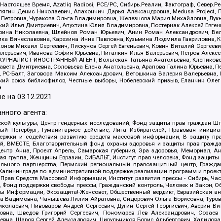
 Настоящее Время, Azatliq Radiosi, PCE/PC, Сибирь.Реалии, Фактограф, Север
ягин Денис Николаевич, Апахончич Дарья Александровна, Medusa Project, П
етровна, Чуракова Ольга Владимировна, Железнова Мария Михайловна, Лукьян
й Илья Дмитриевич, Апухтина Юлия Владимировна, Постернак Алексей Евгеньев
рина Николаевна, Шлейнов Роман Юрьевич, Анин Роман Александрович, Вел
оника Вячеславовна, Карезина Инна Павловна, Кузьмина Людмила Гавриловна
ов Михаил Сергеевич, Пискунов Сергей Евгеньевич, Ковин Виталий Сергеевич
алерьевич, Иванова София Юрьевна, Пигалкин Илья Валерьевич, Петров Алексе
а, ЖУРНАЛИСТ-ИНОСТРАННЫЙ АГЕНТ, Вольтская Татьяна Анатольевна, Клепиков
авета Дмитриевна, Соловьева Елена Анатольевна, Арапова Галина Юрьевна, П
иа, РС-Балт, Заговора Максим Александрович, Ветошкина Валерия Валерьевна
ский союз библиофилов, Честные выборы, Нобелевский призыв, Еланчик Олег
а
е на
03.12.2021
нного агента:
ой культуры, Центр гендерных исследований, Фонд защиты прав граждан Шта
 Петербург, Гуманитарное действие, Лига Избирателей, Правовая инициат
держки и содействия развитию средств массовой информации, В защиту п
ий, ВМЕСТЕ, Благотворительный фонд охраны здоровья и защиты прав граж
, центр Анна, Проект Апрель, Самарская губерния, Эра здоровья, Мемориал,
я группа, Женщины Евразии, СИБАЛЬТ, Институт прав человека, Фонд защиты 
льного партнерства, Пермский региональный правозащитный центр, Граждан
лининграде по административной поддержке реализации программ и проекто
 Прав Средств Массовой Информации, Институт развития прессы - Сибирь, Ча
, Фонд поддержки свободы прессы, Гражданский контроль, Человек и Закон, 
оды Информации, Экозащита!-Женсовет, Общественный вердикт, Евразийская а
 Вадимовна, Чанышева Лилия Айратовна, Сидорович Ольга Борисовна, Туровс
олаевич, Пивоваров Андрей Сергеевич, Дугин Сергей Георгиевич, Аверин В
вна, Шведов Григорий Сергеевич, Пономарев Лев Александрович, Созаев
евна, Щаров Сергей Алексадрович, Цирульников Борис Альбертович, Халидо