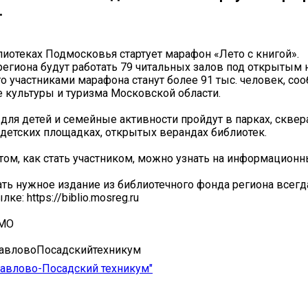
.
лиотеках Подмосковья стартует марафон «Лето с книгой».
 региона будут работать 79 читальных залов под открытым 
то участниками марафона станут более 91 тыс. человек, со
 культуры и туризма Московской области.
для детей и семейные активности пройдут в парках, сквера
детских площадках, открытых верандах библиотек.
том, как стать участником, можно узнать на информационн
зать нужное издание из библиотечного фонда региона всег
ке: https://biblio.mosreg.ru
иМО
вловоПосадскийтехникум
авлово-Посадский техникум"