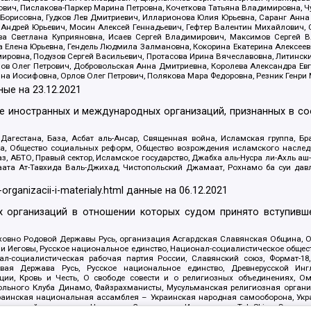
ович, Пислакова-Паркер Марина Петровна, Кочеткова Татьяна Владимировна, Ч
Борисовна, Гудков Лев Дмитриевич, Илларионова Юлия Юрьевна, Саранг Анна
Андрей Юрьевич, Мосин Алексей Геннадьевич, Гефтер Валентин Михайлович,
а Светлана Куприяновна, Исаев Сергей Владимирович, Максимов Сергей Вл
а Елена Юрьевна, Гендель Людмила Залмановна, Кокорина Екатерина Алексее
ровна, Подузов Сергей Васильевич, Протасова Ирина Вячеславовна, Литинск
ов Олег Петрович, Добровольская Анна Дмитриевна, Королева Александра Ев
яна Иосифовна, Орлов Олег Петрович, Полякова Мара Федоровна, Резник Генри
ные на
23.12.2021
ле иностранных и международных организаций, признанных в с
гестана, База, Асбат аль-Ансар, Священная война, Исламская группа, Бра
ана, Общество социальных реформ, Общество возрождения исламского насле
з, АБТО, Правый сектор, Исламское государство, Джабха аль-Нусра ли-Ахль а
та Ат-Тавхида Валь-Джихад, Чистопольский Джамаат, Рохнамо ба суи давлат
-organizacii-i-materialy.html
данные на
06.12.2021
 организаций в отношении которых судом принято вступивше
Духовно Родовой Державы Русь, организация Асгардская Славянская Община,
ли Иеговы, Русское национальное единство, Национал-социалистическое обще
нал-социалистическая рабочая партия России, Славянский союз, Формат-
вая Держава Русь, Русское национальное единство, Древнерусской Ингл
ии, Кровь и Честь, О свободе совести и о религиозных объединениях, Ом
тбольного Клуба Динамо, Файзрахманисты, Мусульманская религиозная орган
раинская национальная ассамблея – Украинская народная самооборона, Укра
ледователей инглиизма, Народная Социальная Инициатива, TulaSkins, Этноп