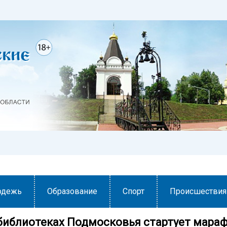
одежь
Образование
Спорт
Происшествия
 библиотеках Подмосковья стартует мара